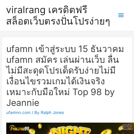
viralrang เครดิตฟรี
Main
สล็อตเว็บตรงปั่นโปรง่ายๆ
Men
ufamn เข้าสู่ระบบ 15 ธันวาคม
ufamn สมัคร เล่นผ่านเว็บ ลื่น
ไม่มีสะดุดโปรเด็ดรับง่ายไม่มี
เงื่อนไขรวมเกมได้เงินจริง
เหมาะกับมือใหม่ Top 98 by
Jeannie
ufamnn.com
/ By
Ralph Jones