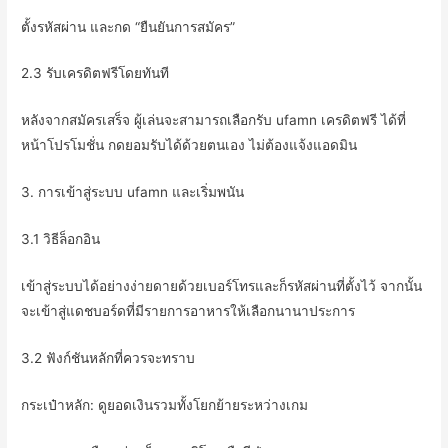
ตั้งรหัสผ่าน และกด “ยืนยันการสมัคร”
2.3 รับเครดิตฟรีโดยทันที
หลังจากสมัครเสร็จ ผู้เล่นจะสามารถเลือกรับ ufamn เครดิตฟรี ได้ที่
หน้าโปรโมชั่น กดยอมรับได้ด้วยตนเอง ไม่ต้องแจ้งแอดมิน
3. การเข้าสู่ระบบ ufamn และเริ่มพนัน
3.1 วิธีล็อกอิน
เข้าสู่ระบบได้อย่างง่ายดายด้วยเบอร์โทรและก็รหัสผ่านที่ตั้งไว้ จากนั้น
จะเข้าสู่แดชบอร์ดที่มีรายการอาหารให้เลือกนานาประการ
3.2 ฟังก์ชันหลักที่ควรจะทราบ
กระเป๋าหลัก: ดูยอดเงินรวมทั้งโยกย้ายระหว่างเกม