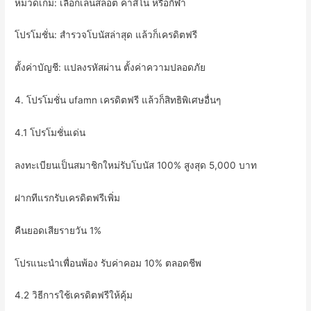
หมวดเกม: เลือกเล่นสล็อต คาสิโน หรือกีฬา
โปรโมชั่น: สำรวจโบนัสล่าสุด แล้วก็เครดิตฟรี
ตั้งค่าบัญชี: แปลงรหัสผ่าน ตั้งค่าความปลอดภัย
4. โปรโมชั่น ufamn เครดิตฟรี แล้วก็สิทธิพิเศษอื่นๆ
4.1 โปรโมชั่นเด่น
ลงทะเบียนเป็นสมาชิกใหม่รับโบนัส 100% สูงสุด 5,000 บาท
ฝากทีแรกรับเครดิตฟรีเพิ่ม
คืนยอดเสียรายวัน 1%
โปรแนะนำเพื่อนพ้อง รับค่าคอม 10% ตลอดชีพ
4.2 วิธีการใช้เครดิตฟรีให้คุ้ม