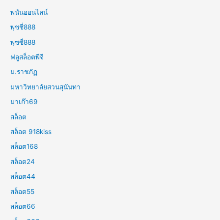
พนันออนไลน์
พุชชี่888
พุซซี่888
ฟลูสล็อตพีจี
ม.ราชภัฏ
มหาวิทยาลัยสวนสุนันทา
มาเก๊า69
สล็อต
สล็อต 918kiss
สล็อต168
สล็อต24
สล็อต44
สล็อต55
สล็อต66