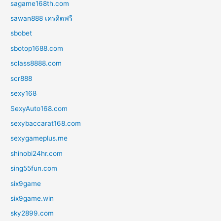
sagame168th.com
sawan888 เครดิตฟรี
sbobet
sbotop1688.com
sclass8888.com
scr888
sexy168
SexyAuto168.com
sexybaccarat168.com
sexygameplus.me
shinobi24hr.com
sing55fun.com
six9game
six9game.win
sky2899.com