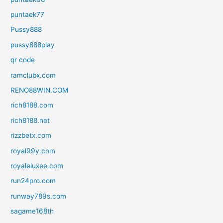
puntaek77
Pussy888
pussy888play
qr code
ramclubx.com
RENO88WIN.COM
rich8188.com
rich8188.net
rizzbetx.com
royal99y.com
royaleluxee.com
run24pro.com
runway789s.com
sagame168th