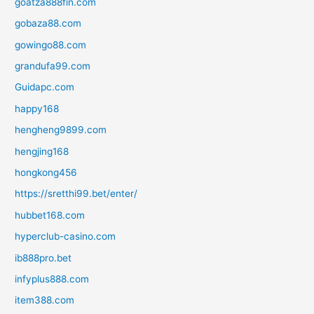
goatza888fin.com
gobaza88.com
gowingo88.com
grandufa99.com
Guidapc.com
happy168
hengheng9899.com
hengjing168
hongkong456
https://sretthi99.bet/enter/
hubbet168.com
hyperclub-casino.com
ib888pro.bet
infyplus888.com
item388.com