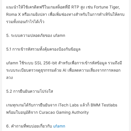
แนะนำให้ใช้เครดิตฟรีในเกมสล็อตที่มี RTP สูง เช่น Fortune Tiger,
Roma X หรือเกมยิงปลา เพื่อเพิ่มช่องทางสำหรับในการทำเทิร์นให้ครบ
รวมทั้งถอนกำไรได้เร็ว
5. ระบบความปลอดภัยของ ufamn
5.1 การเข้ารหัสรวมทั้งคุ้มครองป้องกันข้อมูล
ufamn ใช้ระบบ SSL 256-bit สำหรับเพื่อการเข้ารหัสข้อมูล รวมถึงมี
ระบบระเบียบตรวจดูธุรกรรมด้วย AI เพื่อลดความเสี่ยงจากการหลอก
ลวง
5.2 การยืนยันความโปร่งใส
เกมทุกเกมได้รับการยืนยันจาก iTech Labs แล้วก็ BMM Testlabs
พร้อมใบอนุมัติจาก Curacao Gaming Authority
6. คำถามที่พบบ่อยเกี่ยวกับ
ufamn