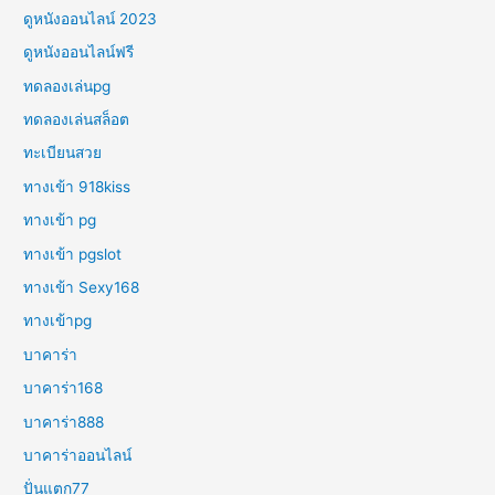
ดูหนังออนไลน์ 2023
ดูหนังออนไลน์ฟรี
ทดลองเล่นpg
ทดลองเล่นสล็อต
ทะเบียนสวย
ทางเข้า 918kiss
ทางเข้า pg
ทางเข้า pgslot
ทางเข้า Sexy168
ทางเข้าpg
บาคาร่า
บาคาร่า168
บาคาร่า888
บาคาร่าออนไลน์
ปั่นแตก77