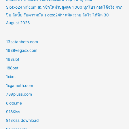
Slotxo24hrf.com สมาชิกใหม่รับสูงสุด 1,000 ทุกโปร ถอนได้จริง ฝาก
ปุ๊บ ลุ้นปั๊บ รับความมัน slotxo24hr สมัครง่าย ลุ้นไว ได้ฟีล 30
August 2026
13satanbets.com
1688vegasx.com
168slot
188bet
1xbet
1xgameth.com
789pluss.com
8lots.me
918Kiss
918kiss download