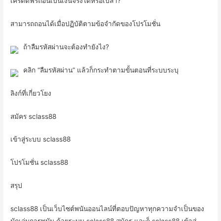
เครดิตฟรีถอนเป็นเงินจริงได้หรือเปล่า?
สามารถถอนได้เมื่อปฏิบัติตามข้อจำกัดของโปรโมชั่น
ถ้าลืมรหัสผ่านจะต้องทำยังไง?
คลิก “ลืมรหัสผ่าน” แล้วก็กระทำตามขั้นตอนที่ระบบระบุ
ลิงก์ที่เกี่ยวโยง
สมัคร sclass88
เข้าสู่ระบบ sclass88
โปรโมชั่น sclass88
สรุป
sclass88 เป็นเว็บไซต์พนันออนไลน์ที่ตอบปัญหาทุกความจำเป็นของ