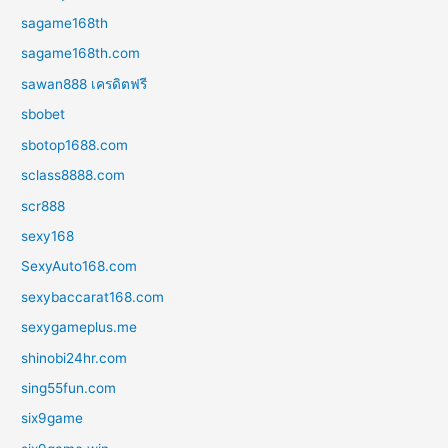
sagame168th
sagame168th.com
sawan888 เครดิตฟรี
sbobet
sbotop1688.com
sclass8888.com
scr888
sexy168
SexyAuto168.com
sexybaccarat168.com
sexygameplus.me
shinobi24hr.com
sing55fun.com
six9game