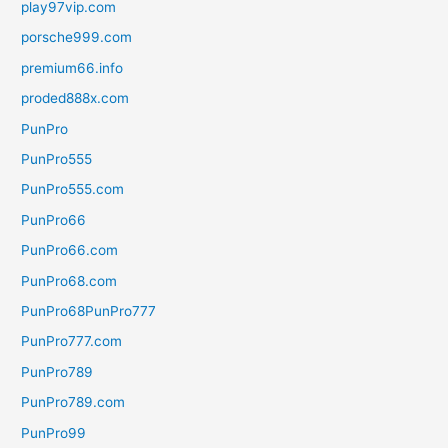
play97vip.com
porsche999.com
premium66.info
proded888x.com
PunPro
PunPro555
PunPro555.com
PunPro66
PunPro66.com
PunPro68.com
PunPro68PunPro777
PunPro777.com
PunPro789
PunPro789.com
PunPro99