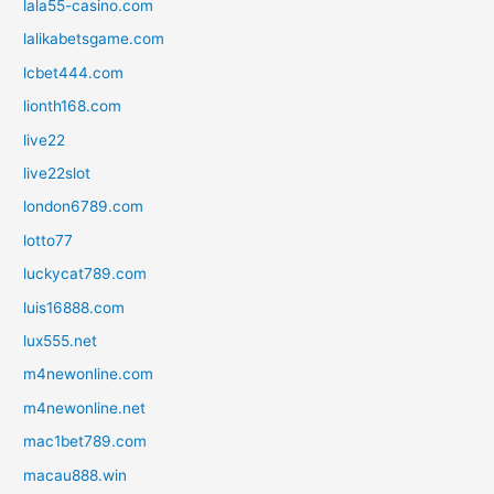
lala55-casino.com
lalikabetsgame.com
lcbet444.com
lionth168.com
live22
live22slot
london6789.com
lotto77
luckycat789.com
luis16888.com
lux555.net
m4newonline.com
m4newonline.net
mac1bet789.com
macau888.win