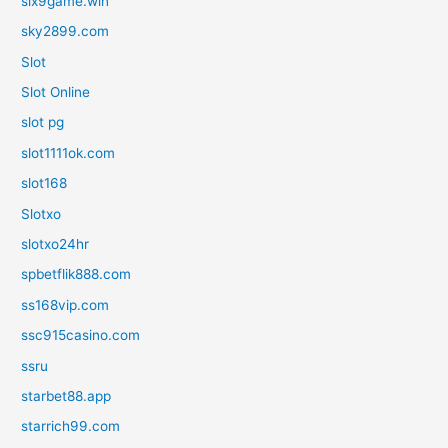
six9game.win
sky2899.com
Slot
Slot Online
slot pg
slot1111ok.com
slot168
Slotxo
slotxo24hr
spbetflik888.com
ss168vip.com
ssc915casino.com
ssru
starbet88.app
starrich99.com