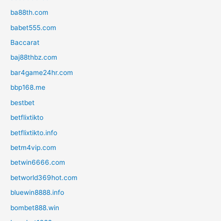
ba88th.com
babet555.com
Baccarat
baj88thbz.com
bar4game24hr.com
bbp168.me
bestbet
betflixtikto
betflixtikto.info
betm4vip.com
betwin6666.com
betworld369hot.com
bluewin8888.info
bombet888.win