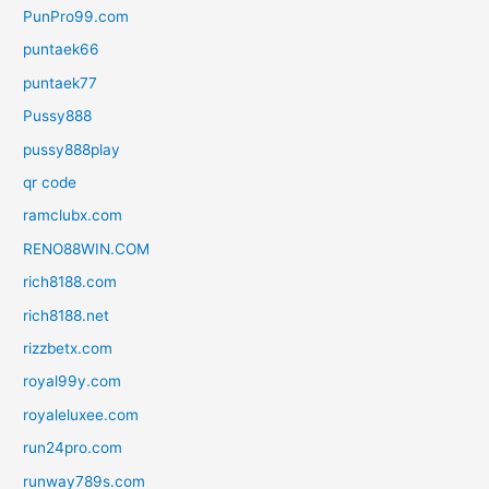
PunPro99.com
puntaek66
puntaek77
Pussy888
pussy888play
qr code
ramclubx.com
RENO88WIN.COM
rich8188.com
rich8188.net
rizzbetx.com
royal99y.com
royaleluxee.com
run24pro.com
runway789s.com