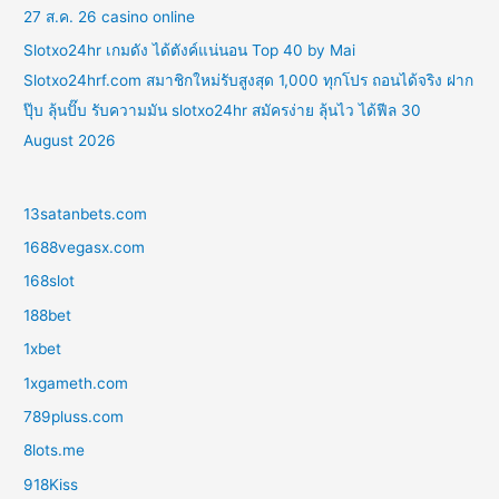
27 ส.ค. 26 casino online
Slotxo24hr เกมดัง ได้ตังค์แน่นอน Top 40 by Mai
Slotxo24hrf.com สมาชิกใหม่รับสูงสุด 1,000 ทุกโปร ถอนได้จริง ฝาก
ปุ๊บ ลุ้นปั๊บ รับความมัน slotxo24hr สมัครง่าย ลุ้นไว ได้ฟีล 30
August 2026
13satanbets.com
1688vegasx.com
168slot
188bet
1xbet
1xgameth.com
789pluss.com
8lots.me
918Kiss