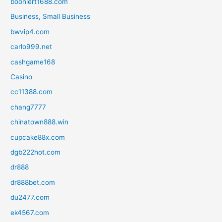
boonlert1688.com
Business, Small Business
bwvip4.com
carlo999.net
cashgame168
Casino
cc11388.com
chang7777
chinatown888.win
cupcake88x.com
dgb222hot.com
dr888
dr888bet.com
du2477.com
ek4567.com