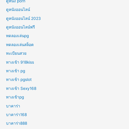
ดูหนัง porn
ดูหนังออนไลน์
ดูหนังออนไลน์ 2023
ดูหนังออนไลน์ฟรี
ทดลองเล่นpg
ทดลองเล่นสล็อต
ทะเบียนสวย
ทางเข้า 918kiss
ทางเข้า pg
ทางเข้า pgslot
ทางเข้า Sexy168
ทางเข้าpg
บาคาร่า
บาคาร่า168
บาคาร่า888