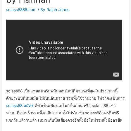
sclass8888.com
/ By
Ralph Jones
sclass88 เป็นแพลตฟอร์มพนันออนไลน์ที่มาแรงที่สุดในช่วงเวลานี้
ด้วยระบบที่ทันสมัย ไม่เป็นอันตราย รวมทั้งใช้งานง่าย ไม่ว่าจะเป็นการ
sclass88 สมัคร
ที่ทำเป็นเพียงแค่ไม่กี่ขั้นตอน หรือ sclass88 เข้า
ระบบ ที่รวดเร็วรวมทั้งเสถียร รวมทั้งโปรโมชั่น sclass88 เครดิตฟรี
แจกวันแล้ววันเล่า เหมาะกับนักเสี่ยงดวงอีกทั้งมือใหม่รวมทั้งมืออาชีพ