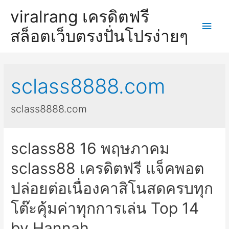
viralrang เครดิตฟรี
Main
สล็อตเว็บตรงปั่นโปรง่ายๆ
Men
sclass8888.com
sclass8888.com
sclass88 16 พฤษภาคม
sclass88 เครดิตฟรี แจ็คพอต
ปล่อยต่อเนื่องคาสิโนสดครบทุก
โต๊ะคุ้มค่าทุกการเล่น Top 14
by Hannah