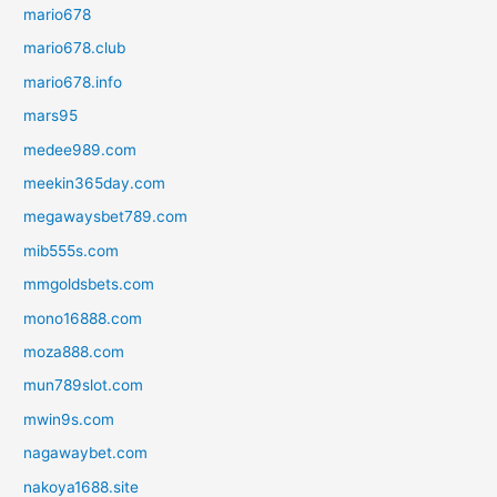
mario678
mario678.club
mario678.info
mars95
medee989.com
meekin365day.com
megawaysbet789.com
mib555s.com
mmgoldsbets.com
mono16888.com
moza888.com
mun789slot.com
mwin9s.com
nagawaybet.com
nakoya1688.site