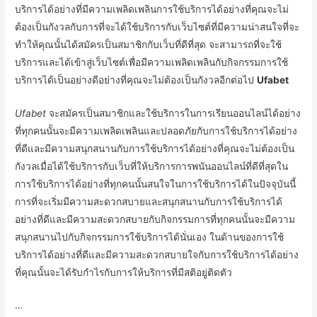
บริการได้อย่างที่มีความเพลิดเพลินการใช้บริการได้อย่างที่คุณจะไม่
ต้องเป็นกังวลกับการที่จะได้ใช้บริการกับเว็บไซต์ที่มีความน่าสนใจที่จะ
ทำให้คุณนั้นได้สมัครเป็นสมาชิกกับเว็บที่ดีที่สุด จะสามารถที่จะใช้
บริการและได้เข้าสู่เว็บไซต์เพื่อมีความเพลิดเพลินกับกิจกรรมการใช้
บริการได้เป็นอย่างดีอย่างที่คุณจะไม่ต้องเป็นกังวลอีกต่อไป
Ufabet
Ufabet
จะสมัครเป็นสมาชิกและใช้บริการในการเรียนออนไลน์ได้อย่าง
ที่ทุกคนนั้นจะมีความเพลิดเพลินและปลอดภัยกับการใช้บริการได้อย่าง
ที่ดีและมีความสนุกสนานกับการใช้บริการได้อย่างที่คุณจะไม่ต้องเป็น
กังวลเมื่อได้ใช้บริการกับเว็บที่ให้บริการการพนันออนไลน์ที่ดีที่สุดใน
การใช้บริการได้อย่างที่ทุกคนนั้นสนใจในการใช้บริการได้ในปัจจุบันนี้
การที่จะเริ่มมีความสะดวกสบายและสนุกสนานกับการใช้บริการได้
อย่างที่ดีและมีความสะดวกสบายกับกิจกรรมการที่ทุกคนนั้นจะมีความ
สนุกสนานไปกับกิจกรรมการใช้บริการได้นั่นเอง ในด้านของการใช้
บริการได้อย่างที่ดีและมีความสะดวกสบายใจกับการใช้บริการได้อย่าง
ที่คุณนั้นจะได้รับกำไรกับการให้บริการที่มีสติอยู่ติดตัว
…