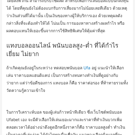
โดยสิ่งพวกนี้ สามารถปรับใช้ผลดี สำหรับเพื่อการเล่นบอลแบบนักลงทุน
ได้ โดยที่คุณยังไม่ต้องแบกรับการเสี่ยงมากไม่น้อยเลยทีเดียว ด้วยเหตุ
ว่าเงินส่วนที่ได้มานั้น เป็นเงินของทางผู้ให้บริการเอง ด้วยเหตุผลดัง
กล่าวสิ่งที่จะต้องทำให้ได้ โน่นเป็น การมองหาทางสร้างผลกำไร หรือ
ผลตอบแทนให้เยอะขึ้นจากการใช้สิทธิพิเศษให้คุ้มค่าที่สุด
แทงบอลออนไลน์ พนันบอลสูง-ต่ำ ที่ได้กำไร
เยี่ยม ไม่ยาก
ถ้าเกิดคุณยังอยู่ในระหว่าง ทดสอบพนันบอล
Ufa
อยู่ แนะนำให้เลือก
เล่น ราคาบอลแฮนดิแคป เป็นการสร้างหนทางทำเงินที่ดูอย่างกับ
ว่ายาก แต่ว่าข้อดีของการ แทงบอล ก็คือ ราคาต่อรอง ที่ท้าทายรวมทั้ง
วัดความรู้ความเข้าใจ
ในการวิเคราะห์บอล ของผู้เล่นก้าวหน้าทีเดียว ซึ่งเว็บไซต์พนันบอล
Ufabet เอง จะมีตัวเลือกให้เล่นเยอะมากและราคาที่ทำเงินบวกเพิ่ม
ตลอดเวลาได้อย่างน่าดึงดูดอีกหนึ่งราคาก็คือ ราคาบอลสูงต่ำ ทำเงิน
เป็นราคาที่เล่นง่าย ได้กำไรทุกเมื่อเชื่อวัน แนวทางเลือกฝั่งบอลที่จะ