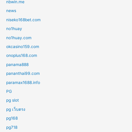
nbwin.me
news
niseko168bet.com
no1huay
no1huay.com
okcasino159.com
onoplus168.com
panama888
pananthai99.com
paramax1688.info
PG
pg slot
pg เว็บตรง
pg168
pg718