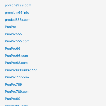
porsche999.com
premium66.info
proded888x.com
PunPro
PunPro555
PunPro555.com
PunPro66
PunPro66.com
PunPro68.com
PunPro68PunPro777
PunPro777.com
PunPro789
PunPro789.com
PunPro99
PunPro99.com