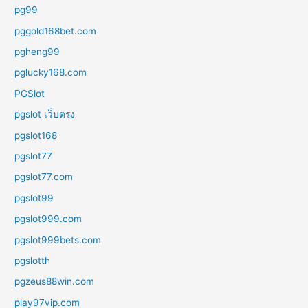
pg99
pggold168bet.com
pgheng99
pglucky168.com
PGSlot
pgslot เว็บตรง
pgslot168
pgslot77
pgslot77.com
pgslot99
pgslot999.com
pgslot999bets.com
pgslotth
pgzeus88win.com
play97vip.com