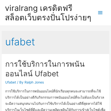
viralrang เครดิตฟรี
Main
สล็อตเว็บตรงปั่นโปรง่ายๆ
Men
ufabet
การใช้บริการในการพนัน
ออนไลน์ Ufabet
Ufabet
/ By
Ralph Jones
การใช้บริการในการพนันออนไลน์ที่นักเรียนทุกคนจะสามารถที่จะใช้
บริการได้เป็นอย่างดีกับกิจกรรมการพนันออนไลน์ที่จะไม่ต้องเป็นกังวล
จะมีความสนุกสนานไปกับการใช้บริการได้เป็นอย่างดีที่สุดหากได้ใช้
บริการในเว็บไซต์ที่ดีและมีความเพลิดเพลินให้กับการเข้าสู่เว็บไซต์เพื่อ