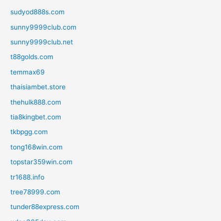
sudyod888s.com
sunny9999club.com
sunny9999club.net
t88golds.com
temmax69
thaisiambet.store
thehulk888.com
tia8kingbet.com
tkbpgg.com
tong168win.com
topstar359win.com
tr1688.info
tree78999.com
tunder88express.com