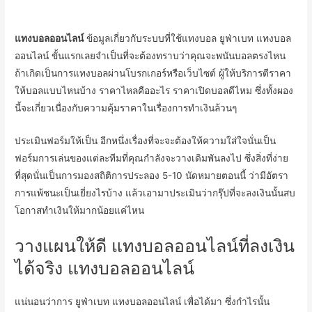
แทงบอลออนไลน์
ข้อมูลเกี่ยวกับระบบที่ใช้แทงบอล ยูฟ่าเบท แทงบอล
ออนไลน์ ขั้นแรกเลยจำเป็นที่จะต้องทราบว่าคุณจะพนันบอลตรงไหน
ถ้าเกิดเป็นการแทงบอลผ่านโบรกเกอร์หรือเว็บไซต์ ผู้ให้บริการตีราคา
ให้บอลแบบไหนบ้าง ราคาไหลคืออะไร ราคาเปิดบอลดีไหม ซึ่งทั้งผอง
นี้จะเกี่ยวเนื่องกับความคุ้มราคาในเรื่องการทำเงินล้วนๆ
ประเมินฟอร์มให้เป็น อีกหนึ่งเรื่องที่จะจะต้องให้ความใส่ใจนั่นเป็น
ฟอร์มการเล่นของแต่ละทีมที่คุณกำลังจะวางเดิมพันลงไป ซึ่งสิ่งที่ง่าย
ที่สุดนั่นเป็นการมองสถิติการประลอง 5-10 นัดหมายตอนนี้ ว่ามีอัตรา
การแพ้ชนะเป็นเยี่ยงไรบ้าง แล้วเอามาประเมินว่ากรุ๊ปที่จะลงเงินนั้นสบ
โอกาสทำเงินให้มากน้อยแค่ไหน
วางแผนให้ดี แทงบอลออนไลน์ที่ลงเงิน
ได้จริง แทงบอลออนไลน์
แน่นอนว่าการ ยูฟ่าเบท แทงบอลออนไลน์ เพื่อได้มา ซึ่งกำไรนั้น