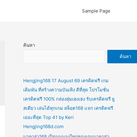
Sample Page
ค้นหา
ค้นหา
Hengjing168 17 August 69 เครดิตฟรี เกม
เดิมพัน ที่สร้างความบันเทิง ดีที่สุด โปรโมชั่น
เครดิตฟรี 100% กล่องสุ่มเฮงเฮง รับเครดิตฟรี ยู
สเดียว เล่นได้ทุกเกม สล็อต168 แจก เครดิตฟรี
เยอะที่สุด Top 41 by Keri
Hengjing168d.com
บาคาร่า168 เปิดมุมมองใหม่ของเกมบาคาร่า