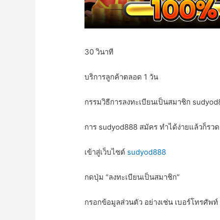
30 วินาที
บริการลูกค้าตลอด 1 วัน
กรรมวิธีการลงทะเบียนเป็นสมาชิก sudyo
การ sudyod888 สมัคร ทำได้ง่ายแล้วก็รวด
เข้าสู่เว็บไซต์
sudyod888
กดปุ่ม “ลงทะเบียนเป็นสมาชิก”
กรอกข้อมูลส่วนตัว อย่างเช่น เบอร์โทรศัพท