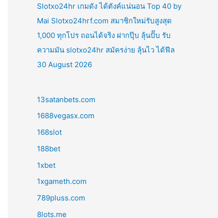
Slotxo24hr เกมดัง ได้ตังค์แน่นอน Top 40 by
Mai Slotxo24hrf.com สมาชิกใหม่รับสูงสุด
1,000 ทุกโปร ถอนได้จริง ฝากปุ๊บ ลุ้นปั๊บ รับ
ความมัน slotxo24hr สมัครง่าย ลุ้นไว ได้ฟีล
30 August 2026
13satanbets.com
1688vegasx.com
168slot
188bet
1xbet
1xgameth.com
789pluss.com
8lots.me