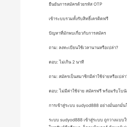
ยืนยันการสมัครด้วยรหัส OTP
เข้าระบบรวมทั้งรับสิทธิ์เครดิตฟรี
ปัญหาที่มักพบเกี่ยวกับการสมัคร
ถาม: ลงทะเบียนใช้เวลานานหรือเปล่า?
ตอบ: ไม่เกิน 2 นาที
ถาม: สมัครเป็นสมาชิกมีค่าใช้จ่ายหรือเปล่า
ตอบ: ไม่มีค่าใช้จ่าย สมัครฟรี พร้อมรับโบน
การเข้าสู่ระบบ sudyod888 อย่างมั่นอกมั่น
ระบบ sudyod888 เข้าสู่ระบบ ถูกวางแบบให้ใ