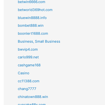
betwin6666.com
betworld369hot.com
bluewin8888.info
bombet888.win
boonlert1688.com
Business, Small Business
bwvip4.com
carlo999.net
cashgame168
Casino
cc11388.com
chang7777
chinatown888.win
cupcake88x.com