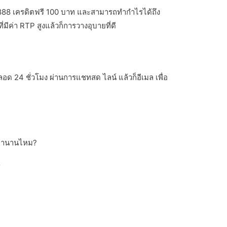
od888 เครดิตฟรี 100 บาท และสามารถทำกำไรได้ถึง
มีค่า RTP สูงแล้วก็การวางอุบายที่ดี
อด 24 ชั่วโมง ผ่านการแชทสด ไลน์ แล้วก็อีเมล เพื่อ
ลานานไหม?
้