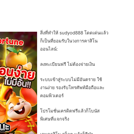
สิ่งที่ทำให้ sudyod888 โดดเด่นแล้ว
ก็เป็นที่ยอมรับในวงการคาสิโน
ออนไลน์:
ลงทะเบียนฟรี ไม่ต้องจ่ายเงิน
ระบบเข้าสู่ระบบไม่มีอันตราย ใช้
งานง่าย รองรับโทรศัพท์มือถือและ
คอมพิวเตอร์
โปรโมชั่นเครดิตฟรีแล้วก็โบนัส
พิเศษที่แจกจริง