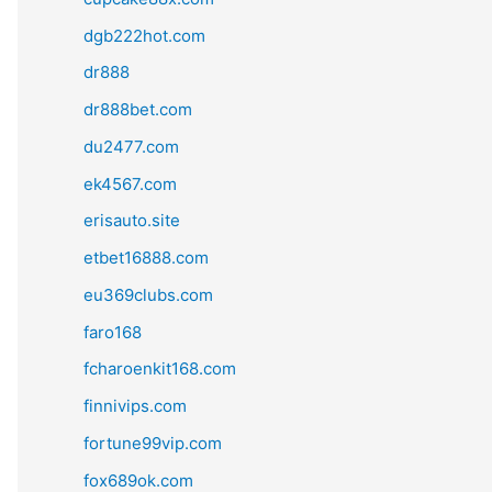
dgb222hot.com
dr888
dr888bet.com
du2477.com
ek4567.com
erisauto.site
etbet16888.com
eu369clubs.com
faro168
fcharoenkit168.com
finnivips.com
fortune99vip.com
fox689ok.com