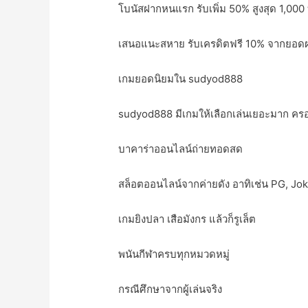
โบนัสฝากหนแรก รับเพิ่ม 50% สูงสุด 1,000
เสนอแนะสหาย รับเครดิตฟรี 10% จากยอดฝา
เกมยอดนิยมใน sudyod888
sudyod888 มีเกมให้เลือกเล่นเยอะมาก ครอ
บาคาร่าออนไลน์ถ่ายทอดสด
สล็อตออนไลน์จากค่ายดัง อาทิเช่น PG, Jok
เกมยิงปลา เสือมังกร แล้วก็รูเล็ต
พนันกีฬาครบทุกหมวดหมู่
กรณีศึกษาจากผู้เล่นจริง