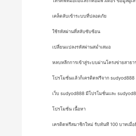
โทรศัพท์มือถือและก็คอมพิวเตอร์ ข้อมูลผู้
เคล็ดลับเข้าระบบที่ปลอดภัย
ใช้รหัสผ่านที่สลับซับซ้อน
เปลี่ยนแปลงรหัสผ่านสม่ำเสมอ
หลบหลีกการเข้าสู่ระบบผ่านโครงข่ายสาธ
โปรโมชั่นแล้วก็เครดิตฟรีจาก sudyod888
เว็บ sudyod888 มีโปรโมชั่นและ sudyod888 
โปรโมชั่น เนื้อหา
เครดิตฟรีสมาชิกใหม่ รับทันที 100 บาทเมื่อ