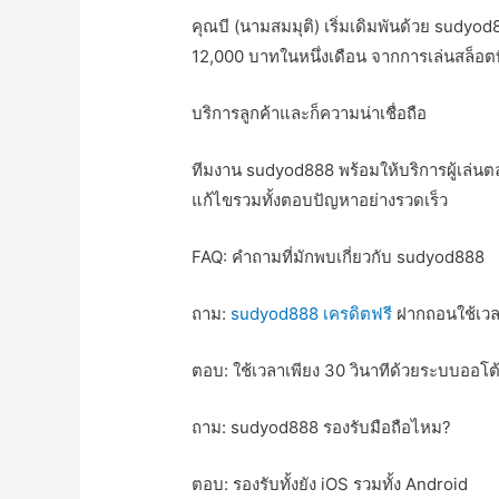
คุณบี (นามสมมุติ) เริ่มเดิมพันด้วย sudy
12,000 บาทในหนึ่งเดือน จากการเล่นสล็อตที่
บริการลูกค้าและก็ความน่าเชื่อถือ
ทีมงาน sudyod888 พร้อมให้บริการผู้เล่นตล
แก้ไขรวมทั้งตอบปัญหาอย่างรวดเร็ว
FAQ: คำถามที่มักพบเกี่ยวกับ sudyod888
ถาม:
sudyod888 เครดิตฟรี
ฝากถอนใช้เว
ตอบ: ใช้เวลาเพียง 30 วินาทีด้วยระบบออโต
ถาม: sudyod888 รองรับมือถือไหม?
ตอบ: รองรับทั้งยัง iOS รวมทั้ง Android