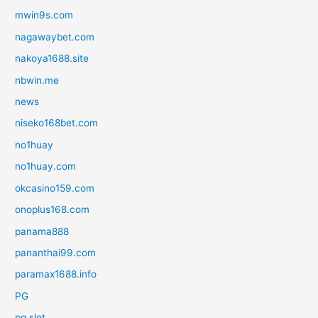
mwin9s.com
nagawaybet.com
nakoya1688.site
nbwin.me
news
niseko168bet.com
no1huay
no1huay.com
okcasino159.com
onoplus168.com
panama888
pananthai99.com
paramax1688.info
PG
pg slot