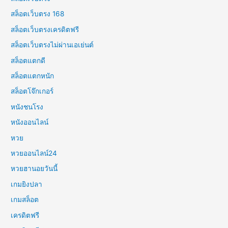
สล็อตเว็บตรง 168
สล็อตเว็บตรงเครดิตฟรี
สล็อตเว็บตรงไม่ผ่านเอเย่นต์
สล็อตแตกดี
สล็อตแตกหนัก
สล็อตโจ๊กเกอร์
หนังชนโรง
หนังออนไลน์
หวย
หวยออนไลน์24
หวยฮานอยวันนี้
เกมยิงปลา
เกมสล็อต
เครดิตฟรี