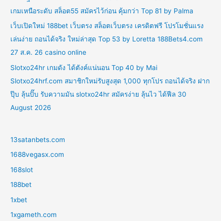
เกมเหนือระดับ สล็อต55 สมัครไว้ก่อน คุ้มกว่า Top 81 by Palma
เว็บเปิดใหม่ 188bet เว็บตรง สล็อตเว็บตรง เครดิตฟรี โปรโมชั่นแรง
เล่นง่าย ถอนได้จริง ใหม่ล่าสุด Top 53 by Loretta 188Bets4.com
27 ส.ค. 26 casino online
Slotxo24hr เกมดัง ได้ตังค์แน่นอน Top 40 by Mai
Slotxo24hrf.com สมาชิกใหม่รับสูงสุด 1,000 ทุกโปร ถอนได้จริง ฝาก
ปุ๊บ ลุ้นปั๊บ รับความมัน slotxo24hr สมัครง่าย ลุ้นไว ได้ฟีล 30
August 2026
13satanbets.com
1688vegasx.com
168slot
188bet
1xbet
1xgameth.com