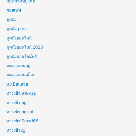
ชื่อหมวดหมู่ใหม่
ซอยเบท
ดูหนัง
ดูหนัง porn
ดูหนังออนไลน์
ดูหนังออนไลน์ 2023
ดูหนังออนไลน์ฟรี
ทดลองเล่นpg
ทดลองเล่นสล็อต
ทะเบียนสวย
ทางเข้า 918kiss
ทางเข้า pg
ทางเข้า pgslot
ทางเข้า Sexy168
ทางเข้าpg