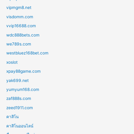
vipmgm8.net
visdomm.com
vvip16688.com
wdc888bets.com
we789s.com
westbluez168bet.com
xoslot
xpay88game.com
yak699.net
yumyum168.com
zaf888s.com
zeed1911.com
คาสิโน
คาสิโนออนไลน์