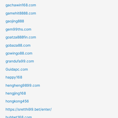
gachawin168.com
gamehit8888.com
gaojing888
gem99ths.com
goatza888fin.com
gobaza88.com
gowingo88.com
grandufa99.com
Guidapc.com
happy168
hengheng9899.com
hengjing168
hongkong456
https://sretthi99.bet/enter/
hubbet168.com