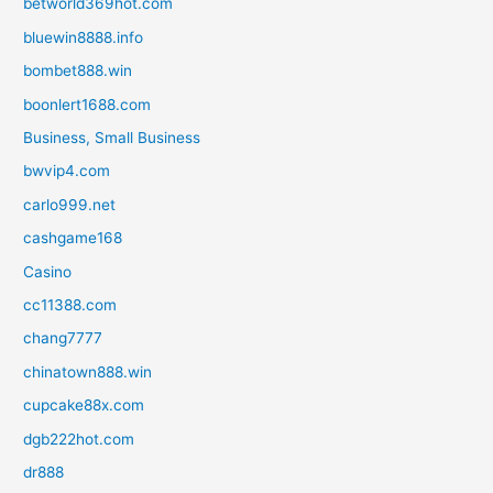
betworld369hot.com
bluewin8888.info
bombet888.win
boonlert1688.com
Business, Small Business
bwvip4.com
carlo999.net
cashgame168
Casino
cc11388.com
chang7777
chinatown888.win
cupcake88x.com
dgb222hot.com
dr888