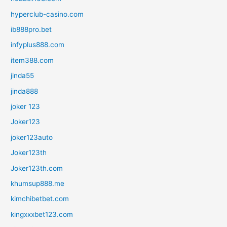
hyperclub-casino.com
ib888pro.bet
infyplus888.com
item388.com
jinda55
jinda888
joker 123
Joker123
joker123auto
Joker123th
Joker123th.com
khumsup888.me
kimchibetbet.com
kingxxxbet123.com