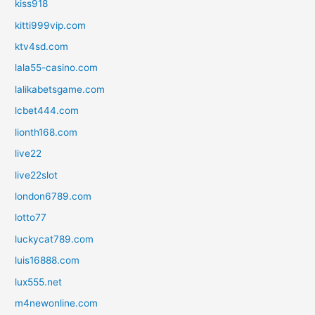
kiss918
kitti999vip.com
ktv4sd.com
lala55-casino.com
lalikabetsgame.com
lcbet444.com
lionth168.com
live22
live22slot
london6789.com
lotto77
luckycat789.com
luis16888.com
lux555.net
m4newonline.com