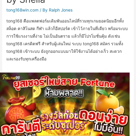
tong168win.com
/ By
Ralph Jones
tong168 คือแพลตฟอร์มเดิมพันออนไลน์ที่รวมทุกเกมยอดนิยมอีกทั้ง
สล็อต คาสิโนสด กีฬา แล้วก็อีสปอร์ต เข้าไว้ภายในที่เดียว พร้อมระบบ
การใช้แรงงานที่ง่าย ไม่เป็นอันตราย แล้วก็มีโปรโมชั่นคุ้ม ดังเช่น
tong168 เครดิตฟรี สำหรับผู้เล่นใหม่ ระบบ tong168 สมัคร รวมทั้ง
tong168 เข้าระบบ ยังถูกออกแบบมาให้ใช้งานได้อย่างเร็ว สะดวก
และรองรับทุกเครื่องมือ