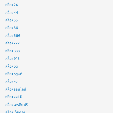
สล็อต24
สล็อต44
สล็อต55
สล็อต66
สล็อต666
สล็อต777
สล็อต888
สล็อต918
สล็อตpg
สล็อตpgแท้
สล็อตxo
สล็อตออนไลน์
สล็อตออโต้
สล็อตเครดิตฟรี
สล็อตเว็บตรง