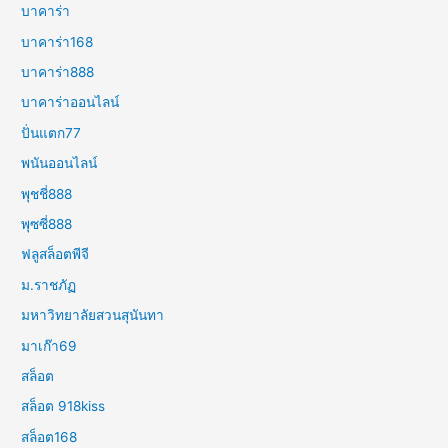
บาคาร่า
บาคาร่า168
บาคาร่า888
บาคาร่าออนไลน์
ปั่นแตก77
พนันออนไลน์
พุชชี่888
พุซซี่888
ฟลูสล็อตพีจี
ม.ราชภัฏ
มหาวิทยาลัยสวนสุนันทา
มาเก๊า69
สล็อต
สล็อต 918kiss
สล็อต168