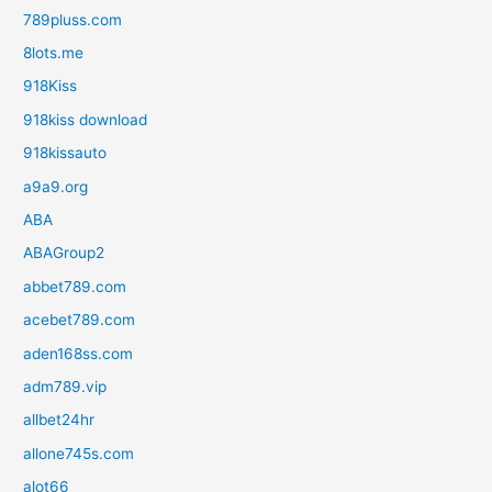
789pluss.com
8lots.me
918Kiss
918kiss download
918kissauto
a9a9.org
ABA
ABAGroup2
abbet789.com
acebet789.com
aden168ss.com
adm789.vip
allbet24hr
allone745s.com
alot66