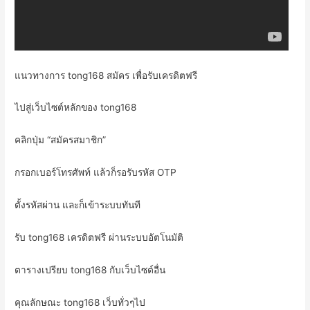
แนวทางการ tong168 สมัคร เพื่อรับเครดิตฟรี
ไปสู่เว็บไซต์หลักของ tong168
คลิกปุ่ม “สมัครสมาชิก”
กรอกเบอร์โทรศัพท์ แล้วก็รอรับรหัส OTP
ตั้งรหัสผ่าน และก็เข้าระบบทันที
รับ tong168 เครดิตฟรี ผ่านระบบอัตโนมัติ
ตารางเปรียบ tong168 กับเว็บไซต์อื่น
คุณลักษณะ tong168 เว็บทั่วๆไป