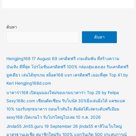
ค้นหา
ค้นหา
Hengjing168 17 August 69 เครดิตฟรี เกมเดิมพัน ที่สร้างความ
บันเทิง ดีที่สุด โปรโมชั่นเครดิตฟรี 100% กล่องสุ่มเฮงเฮง รับเครดิตฟรี
ยูสเดียว เล่นได้ทุกเกม สล็อต168 แจก เครดิตฟรี เยอะที่สุด Top 41 by
Keri Hengjing168d.com
บาคาร่า168 เปิดมุมมองใหม่ของเกมบาคาร่า Top 29 by Felipa
Sexy168c.com เซียนตัดเซียน รับโบนัส 30%ยิ่งเล่นยิ่งได้ แคชแบค
10% รองรับทุกธนาคาร ถอนเร็วทันใจ สัมผัสโต๊ะสดระดับพรีเมียม
sexy168 เปิดเกมไว รับโปรใหญ่ไปเลย 10 ก.ค. 2026
Jinda55 Jin55.guru 19 September 26 jinda55 คาสิโนเว็บใหญ่
มาตรฐานเอเชีย สมาชิกใหม่รับ 100% แจกวันเกิด 500 ประสบการณ์