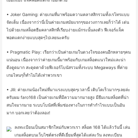
เยอะแยะ แจ็คพอตแตกง่ายอีกด้วย
• Joker Gaming: ค่ายเกมที่มาพร้อมความคลาสสิกรวมทั้งเรโทรแบบ
จัดเต็ม เนื่องจากว่านี่เป็นค่ายเกมสมัยแรกๆของวงการเลยก็ว่าได้ เด่น
ไปด้วยเกมสล็อตธีมคลาสสิกที่เรียบง่ายแม้กระนั้นลงตัว ฟีเจอร์แจ็ค
พอตแตกง่ายแบบสุดๆไปเลยนะครับ
• Pragmatic Play: เรียกว่าเป้นค่ายเกมในดวงใจของคนอีกหลายๆคน
แน่นอน เนื่องจากว่าค่ายเกมนี้มาพร้อมกับเกมสล็อตแนวใหม่และน่า
ดึงดูดมาก สะดุดตาด้วยฟีเจอร์โบนัสรวมทั้งระบบ Megaways ที่ค่าย
เกมไหนๆก็ทำไม่ได้เท่าพวกเขา
• Jili: ค่ายเกมน้องใหม่ที่มาแรงแบบสุดๆเวลานี้ เติบโตเร็วมากๆเลยล่ะ
ครับผม faro168 เป็นค่ายเกมที่มีความมากมายสูง มีธีมเกมสล็อตที่น่า
สนใจมากมาย ระบบโบนัสที่เพิ่มช่องทางในการทำกำไรแบบเป็นอัน
มาก บอกเลยว่าต้องลอง!
ลงทะเบียนเป็นสมาชิกใหม่กับพวกเรา สล็อต 168 ได้แล้ววันนี้ เล่น
เกมสล็อตบนเว็บไซต์ตรงที่ดีเยี่ยมที่สุดได้แต่ละวัน ลงทะเบียน