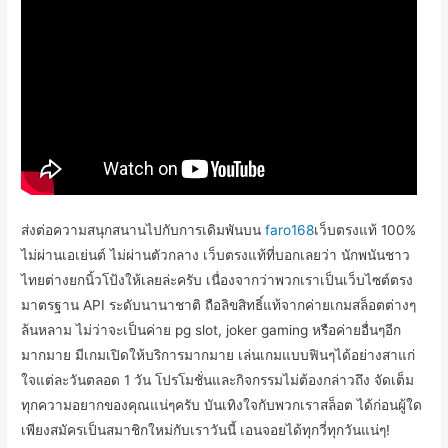
ส่งต่อความสนุกสนานไปกับการเดิมพันบน
faro168
เว็บตรงแท้ 100%
ไม่ผ่านเอเย่นต์ ไม่ผ่านตัวกลาง เว็บตรงแท้ที่บอกเลยว่า นักพนันชาว
ไทยต่างยกนิ้วโป้งให้เลยล่ะครับ เนื่องจากว่าพวกเราเป็นเว็บไซต์ตรง
มาตรฐาน API ระดับนานาชาติ ถือลิขสิทธิ์แท้จากค่ายเกมสล็อตต่างๆ
ล้นหลาม ไม่ว่าจะเป็นค่าย pg slot, joker gaming หรือค่ายอื่นๆอีก
มากมาย มีเกมเปิดให้บริการมากมาย เล่นเกมแบบฟินๆได้อย่างสาแก่
ใจแต่ละวันตลอด 1 วัน โปรโมชั่นและกิจกรรมไม่ต้องกล่าวถึง จัดเต็ม
ทุกความอยากของคุณแน่ๆครับ บันเทิงใจกับพวกเราสล็อต ได้ก่อนผู้ใด
เพียงสมัครเป็นสมาชิกใหม่กับเราวันนี้ เอนจอยได้ทุกวี่ทุกวันแน่ๆ!