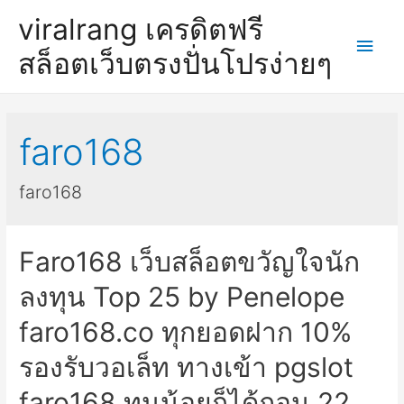
viralrang เครดิตฟรี
Main
สล็อตเว็บตรงปั่นโปรง่ายๆ
Men
faro168
faro168
Faro168 เว็บสล็อตขวัญใจนัก
ลงทุน Top 25 by Penelope
faro168.co ทุกยอดฝาก 10%
รองรับวอเล็ท ทางเข้า pgslot
faro168 ทุนน้อยก็ได้ถอน 22