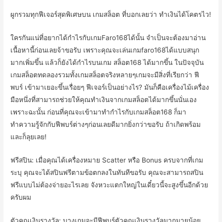
ผูกรวมทุกฟีเจอร์สุดพิเศษบน เกมสล็อต ที่บอกเลยว่า ทำเงินได้โคตรไว!
ใครกันแน่ที่อยากได้กำไรกับเกมFaro168ได้นั้น จำเป็นจะต้องมาอ่าน
เนื้อหานี้ก่อนเลยจ้าขอรับ เพราะคุณจะเล่นเกมfaro168ได้แบบสนุก
มากเพิ่มขึ้น แล้วก็ยังได้กำไรบนเกม สล็อต168 ได้มากขึ้น ในปัจจุบัน
เกมสล็อตทดลองรวมทั้งเกมสล็อตจริงหลายๆเกมจะมีสิ่งที่เรียกว่า ฟี
พบร์ เข้ามาเยอะขึ้นเรื่อยๆ ฟีเจอร์เป็นอย่างไร? มันก็คือเครื่องไม้เครื่อง
มือหนึ่งที่สามารถช่วยให้คุณทำเงินจากเกมสล็อตได้มากขึ้นนั่นเอง
เพราะฉะนั้น ก่อนที่คุณจะเข้ามาทำกำไรกับเกมสล็อต168 ก็มา
ทำความรู้จักกับฟีพบร์ต่างๆก่อนเลยดีมากยิ่งกว่าขอรับ ถ้าเกิดพร้อม
และก็ลุยเลย!
ฟรีสปิน: เมื่อคุณได้เครื่องหมาย Scatter หรือ Bonus ครบจากที่เกม
ระบุ คุณจะได้สปินฟรีตามข้อตกลงในทันทีขอรับ คุณจะสามารถสปิน
ฟรีแบบไม่ต้องจ่ายอะไรเลย จังหวะแตกใหญ่ในเดี๋ยวนี้จะสูงขึ้นอีกด้วย
ครับผม
ตัวคูณเงินรางวัล: บางเกมจะมีฟีพบร์ตัวคูณเงินรางวัลมากมายน้อย