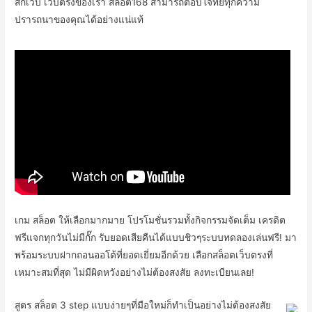
สักเว็บ เว็บตรงของเรา สล็อต168 สามารถตอบโจทย์ทุกความ
ปรารถนาของคุณได้อย่างแน่แท้
เกม สล็อต ให้เลือกมากมาย โปรโมชั่นรวมทั้งกิจกรรมจัดเต็ม เครดิต
ฟรีแจกทุกวันไม่มีกั๊ก รับยอดเสียคืนได้แบบชิวๆระบบทดลองเล่นฟรี! มา
พร้อมระบบฝากถอนออโต้ที่ยอดเยี่ยมอีกด้วย เลือกสล็อตเว็บตรงที่
เหมาะสมที่สุด ไม่มีผิดหวังอย่างไม่ต้องสงสัย ลงทะเบียนเลย!
สูตร สล็อต 3 step แบบง่ายๆที่มือใหม่ก็ทำเป็นอย่างไม่ต้องสงสัย