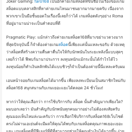
Joker Gaming:
faro168
เป็นอีกค่ายเกมสล็อตที่ขึ้นชื่อในเรื่องของเกม
สล็อตแบบคลาสสิกที่หาค่ายเกมไหนมาชนยากมากมายครับ เนื่องจาก
พวกเขาเป็นมือชั้นยอดในเรื่องนี้เลยก็ว่าได้ เกมสล็อตดังๆอย่าง Roma
ที่อยู่มานานน่าจะเป็นคำตอบที่ดี
Pragmatic Play: แม้กล่าวถึงค่ายเกมสล็อต168ที่มาเขย่าแวดวงมาก
ที่สุดปัจจุบันนี้ ก็จำต้องค่ายเกม
สล็อต
นี้เพียงแค่นั้นแหละขอรับ ด้วยเหตุ
ว่าสล็อตที่สร้างความตื่นตาตื่นใจให้กับนักพนันในระยะหลังนี้แบบสุดๆ
เลยก็ว่าได้ ฟีพบร์นานาประการ ลงทุนหนักแม้กระนั้นได้กำไรได้ไว
ลงทุนน้อยก็ทำเงินหลักพันได้แบบชิวๆก็จำเป็นต้องค่ายนี้นี่แหละครับผม
เอนหน้าจอยกับเกมสล็อตได้มากขึ้น เพียงลงทะเบียนเป็นสมาชิกใหม่กับ
สล็อต168 สนุกสนานกับเกมเยอะแยะได้ตลอด 24 ชั่วโมง!
หากว่าให้คุณเลือกว่า การใช้บริการกับ สล็อต นั้นสำคัญมากเพียงใด?
ผมบอกเลยว่า มันสำคัญกับนักพนันทุกคนมากอย่างไม่ต้องสงสัยครับ
คุณมองเห็นไหมล่ะนะครับว่า การเลือกใช้บริการกับสล็อต168เว็บไซต์
ตรงไม่ผ่านเอเย่นต์จะมีผลให้คุณได้พบกับเกมสล็อตคุณภาพเยอะเยอะ
แยะ เกมสล็อตที่มีฟีเจอร์ที่ดีที่สามารถช่วยให้คุณทำเงินได้มากขึ้น ง่าย