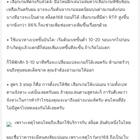
• เลือกเกมที่ตรงกับสไตล์: มือใหม่ฝึกเล่นไม่สมควรเลือกเกมที่ซับซ้อน
เหลือเกินครับผม อาจจะเริ่มต้นจากเกมยอดนิยมบนค่ายเกมดังก่อน
บางทีอาจจะเป็นค่าย สล็อต168 ก่อนก็ได้ เลือกเกมที่มีค่า RTP สูงขึ้น
มากยิ่งกว่า 96% ก็จะช่วยเพิ่มช่องทางเพิ่มขึ้นเรื่อยๆด้วย
• ใช้แนวทางเบทขั้นบันได: เริ่มต้นเบทขั้นต่ำ 10-20 รอบแรกไปก่อน
ถ้าเกิดดูแล้วแตกดีก็ค่อยเพิ่มเบทขึ้นทีละขั้น ถ้าเกิดไม่แตก
ก็ให้พักสัก 5-10 นาทีหรือจะเปลี่ยนแปลงเกมก็ได้เลยครับ ห้ามกดรัวๆ
จนถึงทุนหมดเด็ดขาด คุณจำต้องอ่านเกมให้ออก
• สูตร 3 step ก็คือ การตั้งงบให้ชัด เลือกเกมให้แน่นอน รวมทั้งเบท
ตามจังหวะ แค่นั้นเลยครับผม ถ้าคุณเล่นตามสูตรล่ะก็ การันตีเลยว่า
จังหวะในการทำกำไรของคุณจะมาถึงอย่างแน่แท้ครับ คนไหนที่ยัง
ไม่มีสูตรไปทดลองกันได้เลยครับ
เพราะเหตุไรคนไทยถึงเลือกใช้บริการกับ สล็อต อันดับหนึ่งในไทย
ผมเชื่อว่าควรจะมีคนสงสัยแน่นอน เพราะเหตุไร faro168 ถึงเป็นเว็บ