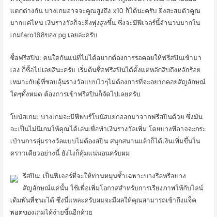
แตกต่างกัน บางเกมอาจจะคูณสูงถึง x10 ก็ได้นะครับ ยิ่งสะสมตัวคูณ
มากแค่ไหน เงินรางวัลก็จะยิ่งพุ่งสูงขึ้น ซึ่งจะมีฟีเจอร์นี้จำนวนมากใน
เกมfaro168ของ pg เลยล่ะครับ
ซื้อฟรีสปิน: คนใดกันแน่ที่ไม่ได้อยากต้องการรอคอยให้ฟรีสปินเข้ามา
เอง ก็ซื้อไปเลยสินะครับ เริ่มต้นซื้อฟรีสปินได้ตั้งแต่หลักสิบถึงหลักร้อย
เหมาะกับผู้ที่ชอบลุ้นรางวัลแบบไวๆไม่ต้องการที่จะอยากคอยสัญลักษณ์
ใดๆทั้งหมด ต้องการเข้าฟรีสปินก็จัดไปเลยครับ
โบนัสเกม: บางเกมจะมีฟีพบร์โบนัสแยกออกมาจากฟรีสปินด้วย ซึ่งมัน
จะเป็นไม่นิเกมให้คุณได้เล่นเพื่อทำเงินรางวัลเพิ่ม โดยบางทีอาจจะกระ
เป๋านการสุ่มรางวัลแบบไม่ต้องสปิน สนุกสนานแล้วก็ได้เงินเพิ่มขึ้นใน
คราวเดียวอย่างนี้ ยังไงก็คุ้มแน่นอนครับผม
รีสปิน: เป็นฟีเจอร์ที่จะให้ท่านหมุนซ้ำเฉพาะบางรีลหรือบาง
สัญลักษณ์แค่นั้น ใช้เพื่อเพิ่มโอกาสสำหรับการเรียงภาพให้กับไลน์
เดิมพันที่ชนะได้ ซึ่งนี่แหละครับผมจะมีผลให้คุณสามารถเข้าถึงแจ็ค
พอตของเกมได้ง่ายขึ้นอีกด้วย