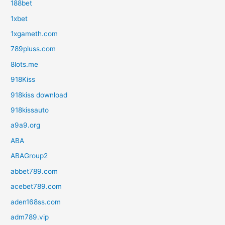
188bet
1xbet
1xgameth.com
789pluss.com
8lots.me
918Kiss
918kiss download
918kissauto
a9a9.org
ABA
ABAGroup2
abbet789.com
acebet789.com
aden168ss.com
adm789.vip