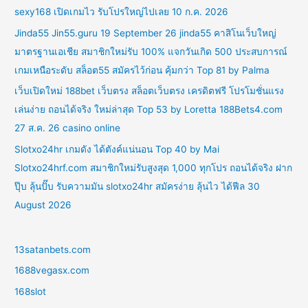
sexy168 เปิดเกมไว รับโปรใหญ่ไปเลย 10 ก.ค. 2026
Jinda55 Jin55.guru 19 September 26 jinda55 คาสิโนเว็บใหญ่
มาตรฐานเอเชีย สมาชิกใหม่รับ 100% แจกวันเกิด 500 ประสบการณ์
เกมเหนือระดับ สล็อต55 สมัครไว้ก่อน คุ้มกว่า Top 81 by Palma
เว็บเปิดใหม่ 188bet เว็บตรง สล็อตเว็บตรง เครดิตฟรี โปรโมชั่นแรง
เล่นง่าย ถอนได้จริง ใหม่ล่าสุด Top 53 by Loretta 188Bets4.com
27 ส.ค. 26 casino online
Slotxo24hr เกมดัง ได้ตังค์แน่นอน Top 40 by Mai
Slotxo24hrf.com สมาชิกใหม่รับสูงสุด 1,000 ทุกโปร ถอนได้จริง ฝาก
ปุ๊บ ลุ้นปั๊บ รับความมัน slotxo24hr สมัครง่าย ลุ้นไว ได้ฟีล 30
August 2026
13satanbets.com
1688vegasx.com
168slot