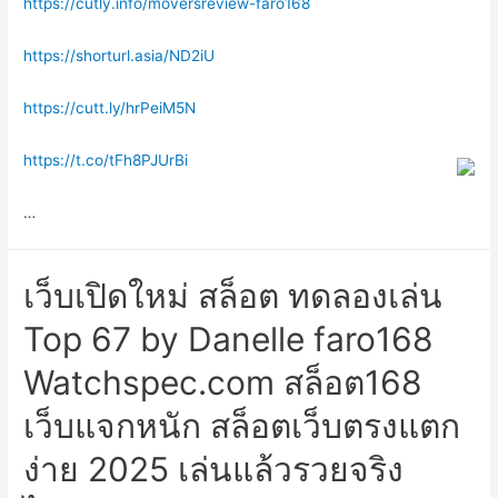
https://cutly.info/moversreview-faro168
https://shorturl.asia/ND2iU
https://cutt.ly/hrPeiM5N
https://t.co/tFh8PJUrBi
…
เว็บเปิดใหม่ สล็อต ทดลองเล่น
Top 67 by Danelle faro168
Watchspec.com สล็อต168
เว็บแจกหนัก สล็อตเว็บตรงแตก
ง่าย 2025 เล่นแล้วรวยจริง