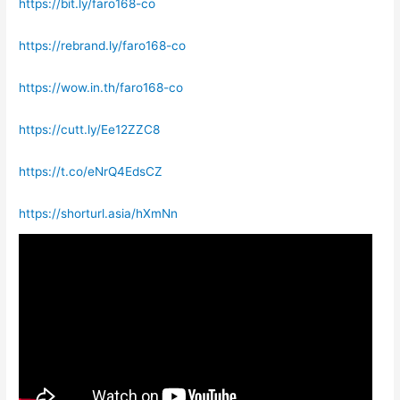
https://bit.ly/faro168-co
https://rebrand.ly/faro168-co
https://wow.in.th/faro168-co
https://cutt.ly/Ee12ZZC8
https://t.co/eNrQ4EdsCZ
https://shorturl.asia/hXmNn