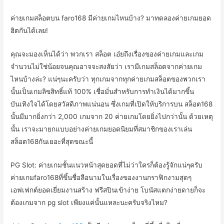
ค่ายเกมสล็อตบน faro168 มีค่ายเกมไหนบ้าง? มาทดลองค่ายเกมยอด
ฮิตกันได้เลย!
คุณจะมองเห็นได้ว่า พวกเรา สล็อต เอ๋ยถึงเรื่องของค่ายเกมและเกม
จำนวนไม่ใช่น้อยจนคุณอาจจะสงสัยว่า เรามีเกมสล็อตจากค่ายเกม
ไหนบ้างล่ะ? แน่ๆนะครับว่า ทุกเกมจากทุกค่ายเกมสล็อตของพวกเรา
นั้นเป็นเกมลิขสิทธิ์แท้ 100% เชื่อมั่นสำหรับการทำเงินได้มากขึ้น
บันเทิงใจได้โดยสวัสดิภาพแน่นอน ซึ่งเกมที่เปิดให้บริการบน สล็อต168
นั้นมีมากยิ่งกว่า 2,000 เกมจาก 20 ค่ายเกมโดยยิ่งไปกว่านั้น ด้วยเหตุ
นั้น เราจะมายกแบบอย่างค่ายเกมยอดนิยมที่สมาชิกของเราเล่น
สล็อต168กันเยอะที่สุดขณะนี้
PG Slot: ค่ายเกมชั้นแนวหน้าสุดยอดที่ไม่ว่าใครก็ต้องรู้จักแน่ๆครับ
ค่ายเกมfaro168ที่ขึ้นชื่อลือนามในเรื่องของงานกราฟิกงามสุดๆ
เอฟเฟกต์ยอดเยี่ยมงานสร้าง ฟรีสปินเข้าง่าย โบนัสแตกง่ายดายก็จะ
ต้องเกมจาก pg slot เพียงแค่นั้นแหละนะครับจริงไหม?