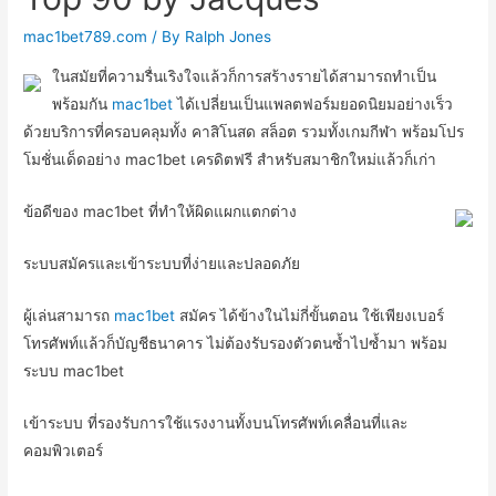
mac1bet789.com
/ By
Ralph Jones
ในสมัยที่ความรื่นเริงใจแล้วก็การสร้างรายได้สามารถทำเป็น
พร้อมกัน
mac1bet
ได้เปลี่ยนเป็นแพลตฟอร์มยอดนิยมอย่างเร็ว
ด้วยบริการที่ครอบคลุมทั้ง คาสิโนสด สล็อต รวมทั้งเกมกีฬา พร้อมโปร
โมชั่นเด็ดอย่าง mac1bet เครดิตฟรี สำหรับสมาชิกใหม่แล้วก็เก่า
ข้อดีของ mac1bet ที่ทำให้ผิดแผกแตกต่าง
ระบบสมัครและเข้าระบบที่ง่ายและปลอดภัย
ผู้เล่นสามารถ
mac1bet
สมัคร ได้ข้างในไม่กี่ขั้นตอน ใช้เพียงเบอร์
โทรศัพท์แล้วก็บัญชีธนาคาร ไม่ต้องรับรองตัวตนซ้ำไปซ้ำมา พร้อม
ระบบ mac1bet
เข้าระบบ ที่รองรับการใช้แรงงานทั้งบนโทรศัพท์เคลื่อนที่และ
คอมพิวเตอร์