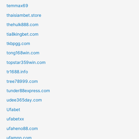
temmax69
thaisiambet.store
thehulk888.com
tia8kingbet.com
tkbpgg.com
tong168win.com
topstar359win.com
tr1688.info
tree78999.com
tunder88express.com
udee365day.com
Ufabet
ufabetxx
ufaheno88.com
ufamnn.com