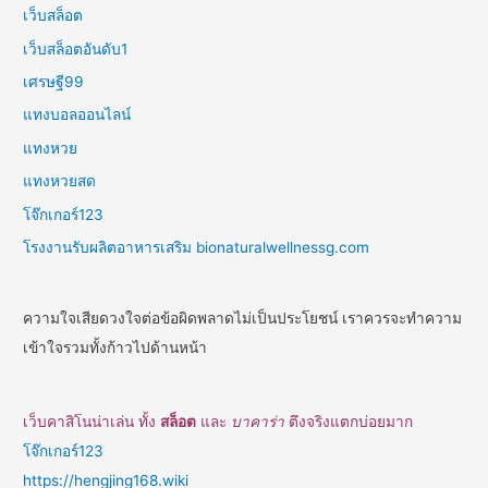
เว็บสล็อต
เว็บสล็อตอันดับ1
เศรษฐี99
แทงบอลออนไลน์
แทงหวย
แทงหวยสด
โจ๊กเกอร์123
โรงงานรับผลิตอาหารเสริม bionaturalwellnessg.com
ความใจเสียดวงใจต่อข้อผิดพลาดไม่เป็นประโยชน์ เราควรจะทำความ
เข้าใจรวมทั้งก้าวไปด้านหน้า
เว็บคาสิโนน่าเล่น ทั้ง
สล็อต
และ
บาคาร่า
ตึงจริงแตกบ่อยมาก
โจ๊กเกอร์123
https://hengjing168.wiki