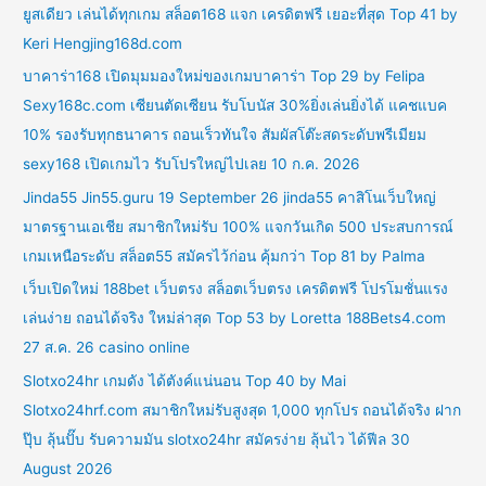
ยูสเดียว เล่นได้ทุกเกม สล็อต168 แจก เครดิตฟรี เยอะที่สุด Top 41 by
Keri Hengjing168d.com
บาคาร่า168 เปิดมุมมองใหม่ของเกมบาคาร่า Top 29 by Felipa
Sexy168c.com เซียนตัดเซียน รับโบนัส 30%ยิ่งเล่นยิ่งได้ แคชแบค
10% รองรับทุกธนาคาร ถอนเร็วทันใจ สัมผัสโต๊ะสดระดับพรีเมียม
sexy168 เปิดเกมไว รับโปรใหญ่ไปเลย 10 ก.ค. 2026
Jinda55 Jin55.guru 19 September 26 jinda55 คาสิโนเว็บใหญ่
มาตรฐานเอเชีย สมาชิกใหม่รับ 100% แจกวันเกิด 500 ประสบการณ์
เกมเหนือระดับ สล็อต55 สมัครไว้ก่อน คุ้มกว่า Top 81 by Palma
เว็บเปิดใหม่ 188bet เว็บตรง สล็อตเว็บตรง เครดิตฟรี โปรโมชั่นแรง
เล่นง่าย ถอนได้จริง ใหม่ล่าสุด Top 53 by Loretta 188Bets4.com
27 ส.ค. 26 casino online
Slotxo24hr เกมดัง ได้ตังค์แน่นอน Top 40 by Mai
Slotxo24hrf.com สมาชิกใหม่รับสูงสุด 1,000 ทุกโปร ถอนได้จริง ฝาก
ปุ๊บ ลุ้นปั๊บ รับความมัน slotxo24hr สมัครง่าย ลุ้นไว ได้ฟีล 30
August 2026