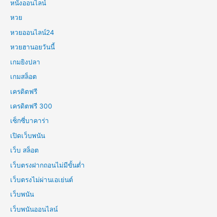
หนังออนไลน์
หวย
หวยออนไลน์24
หวยฮานอยวันนี้
เกมยิงปลา
เกมสล็อต
เครดิตฟรี
เครดิตฟรี 300
เซ็กซี่บาคาร่า
เปิดเว็บพนัน
เว็บ สล็อต
เว็บตรงฝากถอนไม่มีขั้นต่ำ
เว็บตรงไม่ผ่านเอเย่นต์
เว็บพนัน
เว็บพนันออนไลน์