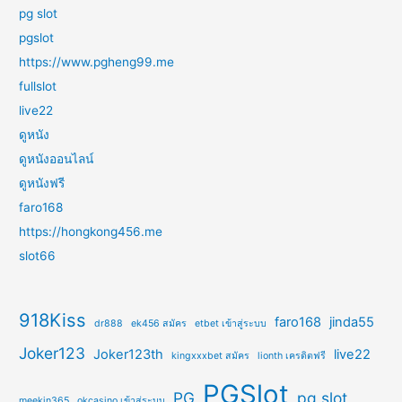
pg slot
pgslot
https://www.pgheng99.me
fullslot
live22
ดูหนัง
ดูหนังออนไลน์
ดูหนังฟรี
faro168
https://hongkong456.me
slot66
918Kiss
faro168
jinda55
dr888
ek456 สมัคร
etbet เข้าสู่ระบบ
Joker123
Joker123th
live22
kingxxxbet สมัคร
lionth เครดิตฟรี
PGSlot
PG
pg slot
meekin365
okcasino เข้าสู่ระบบ