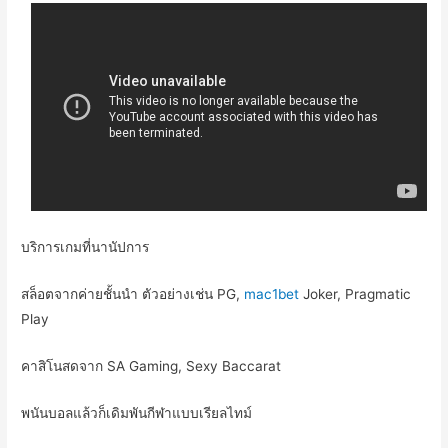
บริการเกมที่นานัปการ
สล็อตจากค่ายชั้นนำ ตัวอย่างเช่น PG,
mac1bet
Joker, Pragmatic
Play
คาสิโนสดจาก SA Gaming, Sexy Baccarat
พนันบอลแล้วก็เดิมพันกีฬาแบบเรียลไทม์