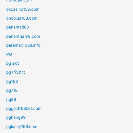
no1huay.com
okcasino159.com
onoplus168.com
panama888
pananthai99.com
paramax1688.info
PG
pg slot
pg เว็บตรง
pg168
pg718
pg99
pggold168bet.com
pgheng99
pglucky168.com