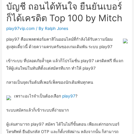
บัญชี ถอนได้ทันใจ ยืนยันเบอร์
ก็ได้เครดิต Top 100 by Mitch
play97vip.com
/ By
Ralph Jones
play97 คือแพลตฟอร์มคาสิโนออนไลน์ที่กำลังได้รับความนิยม
สูงสุดเดี๋ยวนี้ ด้วยความครบครันของเกมเดิมพัน ระบบ play97
เข้าระบบ ที่ปลอดภัยล้ำยุค แล้วก็โปรโมชั่น play97 เครดิตฟรี ที่แจก
ให้ผู้เล่นใหม่ในทันทีตั้งแต่สมัครทีแรก ทำให้ play97
กลายเป็นจุดเริ่มต้นที่เพอร์เฟ็คของนักเดิมพันทุกคน
เพราะอะไรจำเป็นต้องเลือก
play97
?
ระบบสมัครแล้วก็เข้าระบบที่ง่ายมาก
ผู้เล่นสามารถ play97 สมัคร ได้ในไม่กี่ขั้นตอน เพียงแต่กรอกเบอร์
โทรศัพท์ ยืนยันรหัส OTP และก็ตั้งรหัสผ่าน หลังจากนั้น ก็สามารถ