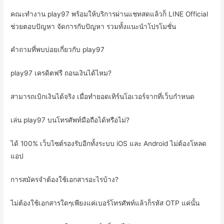
คณะทำงาน play97 พร้อมให้บริการผ่านแชทสดแล้วก็ LINE Official
ช่วยตอบปัญหา จัดการกับปัญหา รวมทั้งแนะนำโปรโมชั่น
คำถามที่พบบ่อยเกี่ยวกับ play97
play97 เครดิตฟรี ถอนเงินได้ไหม?
สามารถเบิกเงินได้จริง เมื่อทำยอดเทิร์นโอเวอร์จากที่เว็บกำหนด
เล่น play97 บนโทรศัพท์มือถือได้หรือไม่?
ได้ 100% เว็บไซต์รองรับอีกทั้งระบบ iOS และ Android ไม่ต้องโหลด
แอป
การสมัครจำต้องใช้เอกสารอะไรบ้าง?
ไม่ต้องใช้เอกสารใดๆเพียงแค่เบอร์โทรศัพท์แล้วก็รหัส OTP แค่นั้น