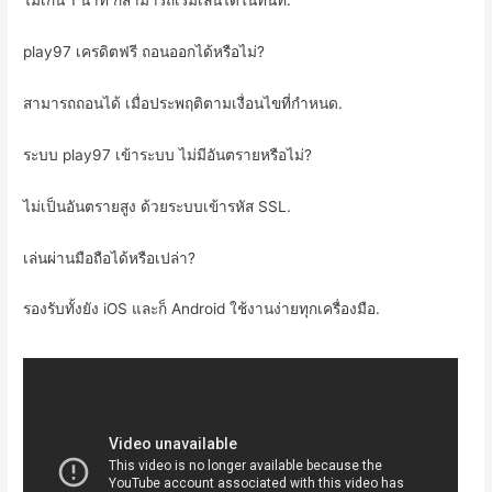
ไม่เกิน 1 นาที ก็สามารถเริ่มเล่นได้ในทันที.
play97 เครดิตฟรี ถอนออกได้หรือไม่?
สามารถถอนได้ เมื่อประพฤติตามเงื่อนไขที่กำหนด.
ระบบ play97 เข้าระบบ ไม่มีอันตรายหรือไม่?
ไม่เป็นอันตรายสูง ด้วยระบบเข้ารหัส SSL.
เล่นผ่านมือถือได้หรือเปล่า?
รองรับทั้งยัง iOS และก็ Android ใช้งานง่ายทุกเครื่องมือ.