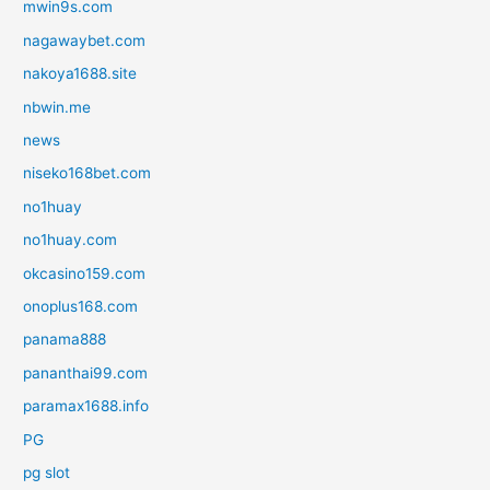
mwin9s.com
nagawaybet.com
nakoya1688.site
nbwin.me
news
niseko168bet.com
no1huay
no1huay.com
okcasino159.com
onoplus168.com
panama888
pananthai99.com
paramax1688.info
PG
pg slot