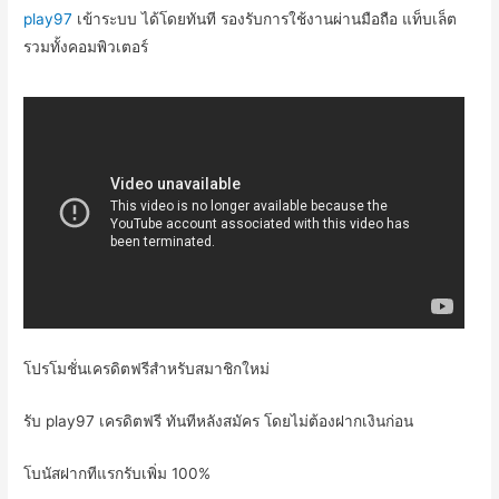
play97
เข้าระบบ ได้โดยทันที รองรับการใช้งานผ่านมือถือ แท็บเล็ต
รวมทั้งคอมพิวเตอร์
โปรโมชั่นเครดิตฟรีสำหรับสมาชิกใหม่
รับ play97 เครดิตฟรี ทันทีหลังสมัคร โดยไม่ต้องฝากเงินก่อน
โบนัสฝากทีแรกรับเพิ่ม 100%