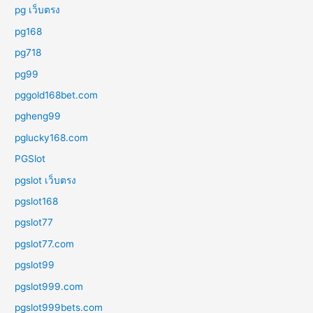
pg เว็บตรง
pg168
pg718
pg99
pggold168bet.com
pgheng99
pglucky168.com
PGSlot
pgslot เว็บตรง
pgslot168
pgslot77
pgslot77.com
pgslot99
pgslot999.com
pgslot999bets.com