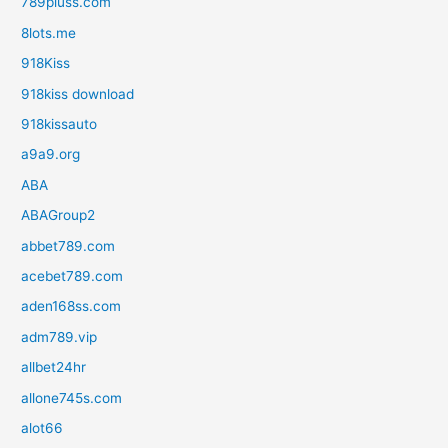
789pluss.com
8lots.me
918Kiss
918kiss download
918kissauto
a9a9.org
ABA
ABAGroup2
abbet789.com
acebet789.com
aden168ss.com
adm789.vip
allbet24hr
allone745s.com
alot66