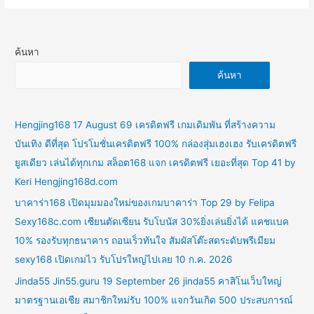
ค้นหา
ค้นหา
Hengjing168 17 August 69 เครดิตฟรี เกมเดิมพัน ที่สร้างความ
บันเทิง ดีที่สุด โปรโมชั่นเครดิตฟรี 100% กล่องสุ่มเฮงเฮง รับเครดิตฟรี
ยูสเดียว เล่นได้ทุกเกม สล็อต168 แจก เครดิตฟรี เยอะที่สุด Top 41 by
Keri Hengjing168d.com
บาคาร่า168 เปิดมุมมองใหม่ของเกมบาคาร่า Top 29 by Felipa
Sexy168c.com เซียนตัดเซียน รับโบนัส 30%ยิ่งเล่นยิ่งได้ แคชแบค
10% รองรับทุกธนาคาร ถอนเร็วทันใจ สัมผัสโต๊ะสดระดับพรีเมียม
sexy168 เปิดเกมไว รับโปรใหญ่ไปเลย 10 ก.ค. 2026
Jinda55 Jin55.guru 19 September 26 jinda55 คาสิโนเว็บใหญ่
มาตรฐานเอเชีย สมาชิกใหม่รับ 100% แจกวันเกิด 500 ประสบการณ์