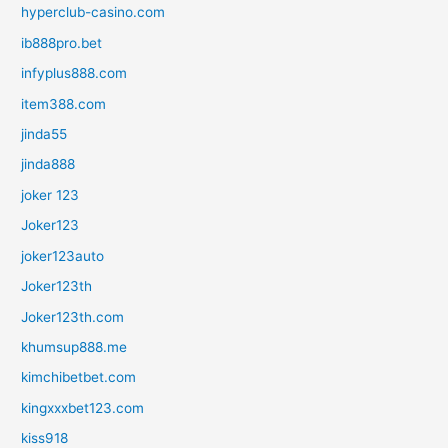
hyperclub-casino.com
ib888pro.bet
infyplus888.com
item388.com
jinda55
jinda888
joker 123
Joker123
joker123auto
Joker123th
Joker123th.com
khumsup888.me
kimchibetbet.com
kingxxxbet123.com
kiss918