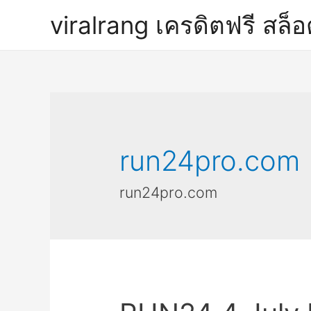
viralrang เครดิตฟรี สล็อ
run24pro.com
run24pro.com