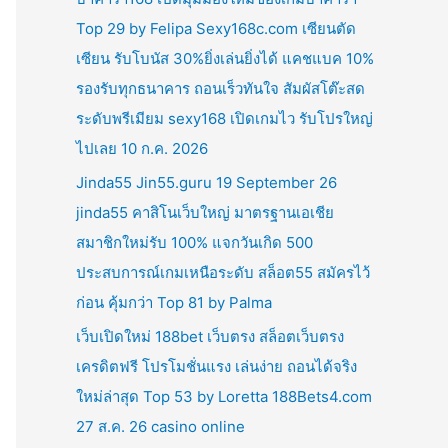
Top 29 by Felipa Sexy168c.com เซียนตัด
เซียน รับโบนัส 30%ยิ่งเล่นยิ่งได้ แคชแบค 10%
รองรับทุกธนาคาร ถอนเร็วทันใจ สัมผัสโต๊ะสด
ระดับพรีเมียม sexy168 เปิดเกมไว รับโปรใหญ่
ไปเลย 10 ก.ค. 2026
Jinda55 Jin55.guru 19 September 26
jinda55 คาสิโนเว็บใหญ่ มาตรฐานเอเชีย
สมาชิกใหม่รับ 100% แจกวันเกิด 500
ประสบการณ์เกมเหนือระดับ สล็อต55 สมัครไว้
ก่อน คุ้มกว่า Top 81 by Palma
เว็บเปิดใหม่ 188bet เว็บตรง สล็อตเว็บตรง
เครดิตฟรี โปรโมชั่นแรง เล่นง่าย ถอนได้จริง
ใหม่ล่าสุด Top 53 by Loretta 188Bets4.com
27 ส.ค. 26 casino online