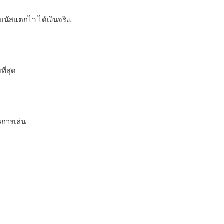
บนัสแตกไว ได้เงินจริง.
ี่สุด
นการเล่น