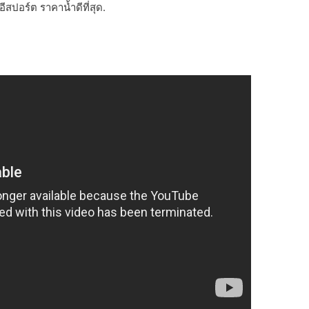
สปอร์ต ราคาน้ำดีที่สุด.