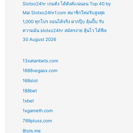
Slotxo24hr เกมดัง ได้ตังค์แน่นอน Top 40 by
Mai Slotxo24hrf.com สมาชิกใหม่รับสูงสุด
1,000 ทุกโปร ถอนได้จริง ฝากปุ๊บ ลุ้นปั๊บ รับ
ความมัน slotxo24hr สมัครง่าย ลุ้นไว ได้ฟีล
30 August 2026
13satanbets.com
1688vegasx.com
168slot
188bet
1xbet
1xgameth.com
789pluss.com
8lots.me