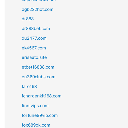
dgb222hot.com
dr888
dr888bet.com
du2477.com
ek4567.com
erisauto.site
etbet16888.com
eu369clubs.com
faro168
fcharoenkit168.com
finnivips.com
fortune99vip.com
fox689ok.com