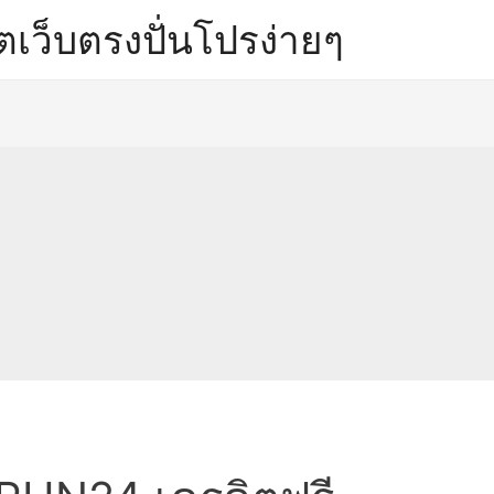
ตเว็บตรงปั่นโปรง่ายๆ