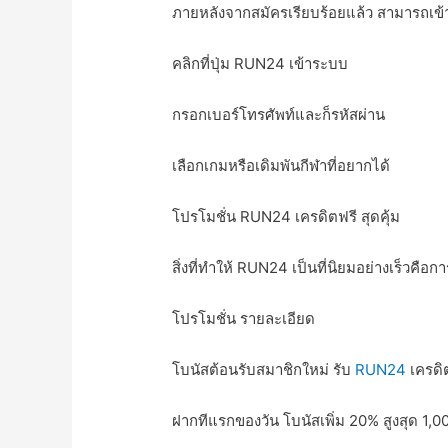
ภายหลังจากสมัครเรียบร้อยแล้ว สามารถเข้
คลิกที่ปุ่ม RUN24 เข้าระบบ
กรอกเบอร์โทรศัพท์และก็รหัสผ่าน
เลือกเกมหรือเดิมพันกีฬาที่อยากได้
โปรโมชั่น RUN24 เครดิตฟรี สุดคุ้ม
สิ่งที่ทำให้ RUN24 เป็นที่นิยมอย่างเร็วค
โปรโมชั่น รายละเอียด
โบนัสต้อนรับสมาชิกใหม่ รับ
RUN24
เครดิ
ฝากทีแรกของวัน โบนัสเพิ่ม 20% สูงสุด 1,