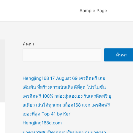
Sample Page
ค้นหา
ค้นหา
Hengjing168 17 August 69 เครดิตฟรี เกม
เดิมพัน ที่สร้างความบันเทิง ดีที่สุด โปรโมชั่น
เครดิตฟรี 100% กล่องสุ่มเฮงเฮง รับเครดิตฟรี ยู
สเดียว เล่นได้ทุกเกม สล็อต168 แจก เครดิตฟรี
เยอะที่สุด Top 41 by Keri
Hengjing168d.com
บาคาร่า168 เปิดมุมมองใหม่ของเกมบาคาร่า