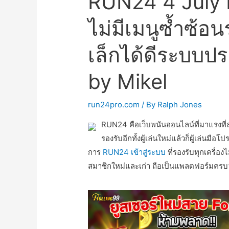
RUN24 4 July 
ไม่มีเมนูซ้ำซ้อ
เล็กได้ดีระบบ
by Mikel
run24pro.com
/ By
Ralph Jones
RUN24 คือเว็บพนันออนไลน์ที่มาแรงที่สุ
รองรับอีกทั้งผู้เล่นใหม่แล้วก็ผู้เล่นมือ
การ
RUN24 เข้าสู่ระบบ
ที่รองรับทุกเครื่อง
สมาชิกใหม่และเก่า ถือเป็นแพลตฟอร์มครบ