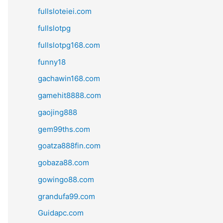
fullsloteiei.com
fullslotpg
fullslotpg168.com
funny18
gachawin168.com
gamehit8888.com
gaojing888
gem99ths.com
goatza888fin.com
gobaza88.com
gowingo88.com
grandufa99.com
Guidapc.com