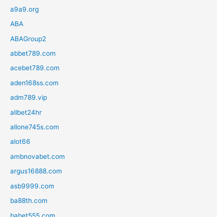
a9a9.org
ABA
ABAGroup2
abbet789.com
acebet789.com
aden168ss.com
adm789.vip
allbet24hr
allone745s.com
alot66
ambnovabet.com
argus16888.com
asb9999.com
ba88th.com
babet555.com