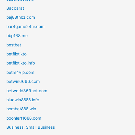
Baccarat
baj88thbz.com
bar4game24hr.com
bbp168.me
bestbet
betflixtikto
betflixtikto.info
betm4vip.com
betwin6666.com
betworld369hot.com
bluewin8888.info
bombet888.win
boonlert1688.com
Business, Small Business