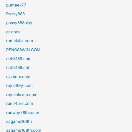
puntaek77
Pussy888
pussy888play
qr code
ramclubx.com
RENO88WIN.COM
rich8188.com
rich8188.net
rizzbetx.com
royal99y.com
royaleluxee.com
run24pro.com
runway789s.com
sagame168th
sagame168th.com