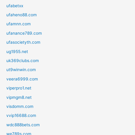
ufabetxx
ufaheno88.com
ufamnn.com
ufanance789.com
ufasocietyth.com
ug1955.net
uk369clubs.com
ut9winwin.com
veera6999.com
viperpro1.net
vipmgm8.net
visdomm.com
vvip16688.com
wdc888bets.com
we789s.com