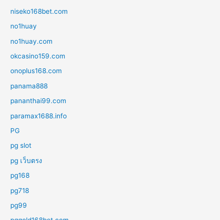
niseko168bet.com
no1huay
no1huay.com
okcasino159.com
onoplus168.com
panama888
pananthai99.com
paramax1688.info
PG
pg slot
pg เว็บตรง
pg168
pg718
pg99