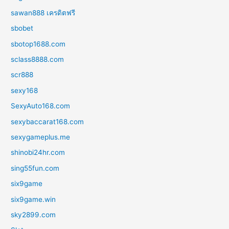
sawan888 เครดิตฟรี
sbobet
sbotop1688.com
sclass8888.com
scr888
sexy168
SexyAuto168.com
sexybaccarat168.com
sexygameplus.me
shinobi24hr.com
sing55fun.com
six9game
six9game.win
sky2899.com