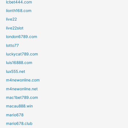
lcbet444.com
lionth168.com
live22
live22slot
london6789.com
lotto77
luckycat789.com
luis16888.com
lux555.net
m4newonline.com
m4newonline.net
mac1bet789.com
macau888.win
mario678
mario678.club