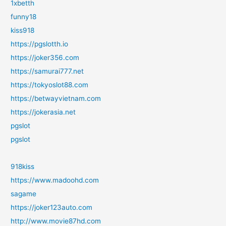
1xbetth
funny18
kiss918
https://pgslotth.io
https://joker356.com
https://samurai777.net
https://tokyoslot88.com
https://betwayvietnam.com
https://jokerasia.net
pgslot
pgslot
918kiss
https://www.madoohd.com
sagame
https://joker123auto.com
http://www.movie87hd.com