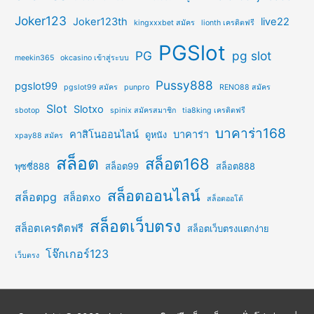
Joker123
Joker123th
live22
kingxxxbet สมัคร
lionth เครดิตฟรี
PGSlot
PG
pg slot
meekin365
okcasino เข้าสู่ระบบ
Pussy888
pgslot99
pgslot99 สมัคร
punpro
RENO88 สมัคร
Slot
Slotxo
sbotop
spinix สมัครสมาชิก
tia8king เครดิตฟรี
บาคาร่า168
คาสิโนออนไลน์
บาคาร่า
ดูหนัง
xpay88 สมัคร
สล็อต
สล็อต168
พุซซี่888
สล็อต99
สล็อต888
สล็อตออนไลน์
สล็อตpg
สล็อตxo
สล็อตออโต้
สล็อตเว็บตรง
สล็อตเครดิตฟรี
สล็อตเว็บตรงแตกง่าย
โจ๊กเกอร์123
เว็บตรง