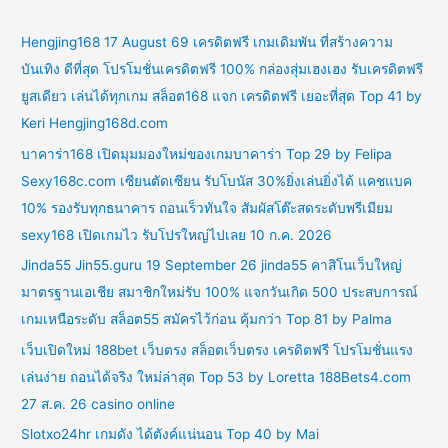
Hengjing168 17 August 69 เครดิตฟรี เกมเดิมพัน ที่สร้างความ
บันเทิง ดีที่สุด โปรโมชั่นเครดิตฟรี 100% กล่องสุ่มเฮงเฮง รับเครดิตฟรี
ยูสเดียว เล่นได้ทุกเกม สล็อต168 แจก เครดิตฟรี เยอะที่สุด Top 41 by
Keri Hengjing168d.com
บาคาร่า168 เปิดมุมมองใหม่ของเกมบาคาร่า Top 29 by Felipa
Sexy168c.com เซียนตัดเซียน รับโบนัส 30%ยิ่งเล่นยิ่งได้ แคชแบค
10% รองรับทุกธนาคาร ถอนเร็วทันใจ สัมผัสโต๊ะสดระดับพรีเมียม
sexy168 เปิดเกมไว รับโปรใหญ่ไปเลย 10 ก.ค. 2026
Jinda55 Jin55.guru 19 September 26 jinda55 คาสิโนเว็บใหญ่
มาตรฐานเอเชีย สมาชิกใหม่รับ 100% แจกวันเกิด 500 ประสบการณ์
เกมเหนือระดับ สล็อต55 สมัครไว้ก่อน คุ้มกว่า Top 81 by Palma
เว็บเปิดใหม่ 188bet เว็บตรง สล็อตเว็บตรง เครดิตฟรี โปรโมชั่นแรง
เล่นง่าย ถอนได้จริง ใหม่ล่าสุด Top 53 by Loretta 188Bets4.com
27 ส.ค. 26 casino online
Slotxo24hr เกมดัง ได้ตังค์แน่นอน Top 40 by Mai