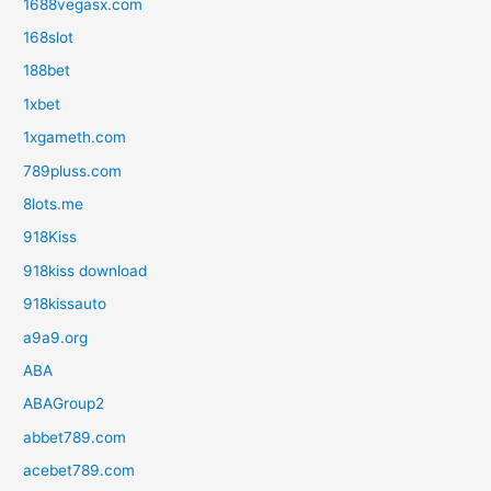
1688vegasx.com
168slot
188bet
1xbet
1xgameth.com
789pluss.com
8lots.me
918Kiss
918kiss download
918kissauto
a9a9.org
ABA
ABAGroup2
abbet789.com
acebet789.com