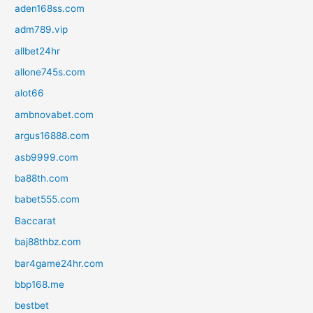
aden168ss.com
adm789.vip
allbet24hr
allone745s.com
alot66
ambnovabet.com
argus16888.com
asb9999.com
ba88th.com
babet555.com
Baccarat
baj88thbz.com
bar4game24hr.com
bbp168.me
bestbet