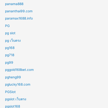
panama888
pananthai99.com
paramax1688.info
PG
pg slot
pg เว็บตรง
pg168
pg718
pg99
pggold168bet.com
pgheng99
pglucky168.com
PGSlot
pgslot เว็บตรง
pgslot168