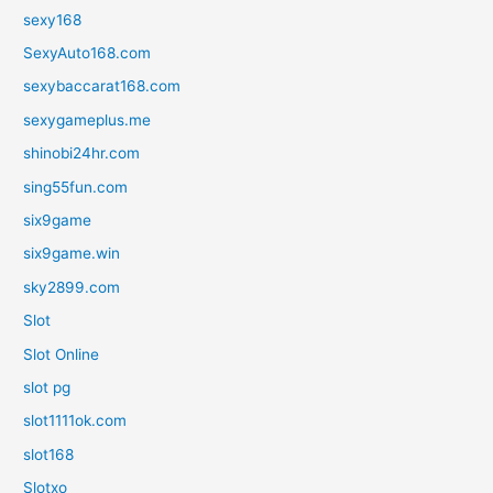
sexy168
SexyAuto168.com
sexybaccarat168.com
sexygameplus.me
shinobi24hr.com
sing55fun.com
six9game
six9game.win
sky2899.com
Slot
Slot Online
slot pg
slot1111ok.com
slot168
Slotxo