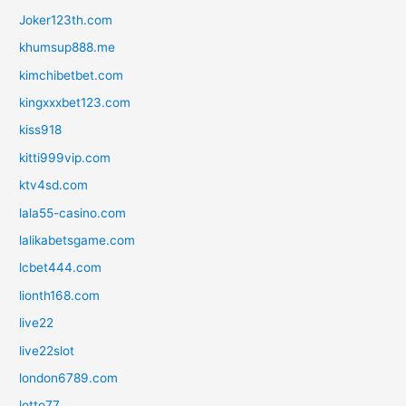
Joker123th.com
khumsup888.me
kimchibetbet.com
kingxxxbet123.com
kiss918
kitti999vip.com
ktv4sd.com
lala55-casino.com
lalikabetsgame.com
lcbet444.com
lionth168.com
live22
live22slot
london6789.com
lotto77