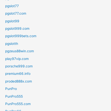
pgslot77
pgslot77.com
pgslot99
pgslot999.com
pgslot999bets.com
pgslotth
pgzeus88win.com
play97vip.com
porsche999.com
premium66.info
proded888x.com
PunPro
PunPro555
PunPro555.com