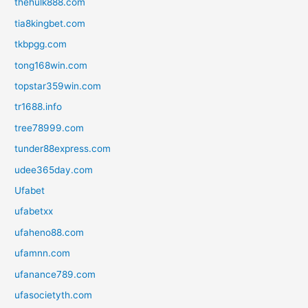
thehulk888.com
tia8kingbet.com
tkbpgg.com
tong168win.com
topstar359win.com
tr1688.info
tree78999.com
tunder88express.com
udee365day.com
Ufabet
ufabetxx
ufaheno88.com
ufamnn.com
ufanance789.com
ufasocietyth.com