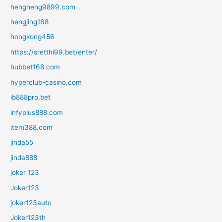
hengheng9899.com
hengjing168
hongkong456
https://sretthi99.bet/enter/
hubbet168.com
hyperclub-casino.com
ib888pro.bet
infyplus888.com
item388.com
jinda55
jinda888
joker 123
Joker123
joker123auto
Joker123th