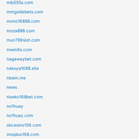
mib555s.com
mmgoldsbets.com
mono16888.com
moza888.com
mun789slot.com
mwin9s.com
nagawaybet.com
nakoya1688.site
nbwin.me
news
niseko168bet.com
no1huay
no1huay.com
okcasino159.com
onoplus168.com