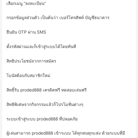
เลือกเมนู “ลงทะเบียน”
กรอกข้อมูลส่วนตัว เป็นต้นว่า เบอร์โทรศัพท์ บัญชีธนาคาร
ยืนยัน OTP ผ่าน SMS
ตั้งรหัสผ่านและก็เข้าสู่ระบบได้โดยทันที
สิทธิประโยชน์จากการสมัคร
โบนัสต้อนรับสมาชิกใหม่
สิทธิ์รับ proded888 เครดิตฟรี ทดสอบเล่นฟรี
สิทธิพิเศษจากกิจกรรมแล้วก็โปรโมชั่นต่างๆ
ระบบเข้าสู่ระบบ proded888 ที่ปลอดภัย
ผู้เล่นสามารถ proded888 เข้าระบบ ได้ทุกหนทุกแห่ง ด้วยระบบที่มี