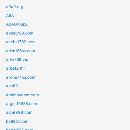
a9a9.org
ABA
ABAGroup2
abbet789.com
acebet789.com
aden168ss.com
adm789.vip
allbet24hr
allone745s.com
alot66
ambnovabet.com
argus16888.com
asb9999.com
ba88th.com