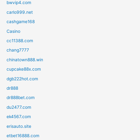
bwvip4.com
carlo999.net
cashgame168
Casino
cc11388.com
chang7777
chinatown888.win
cupcake88x.com
dgb222hot.com
dr888
dr888bet.com
du2477.com
ek4567.com
erisauto.site
etbet16888.com