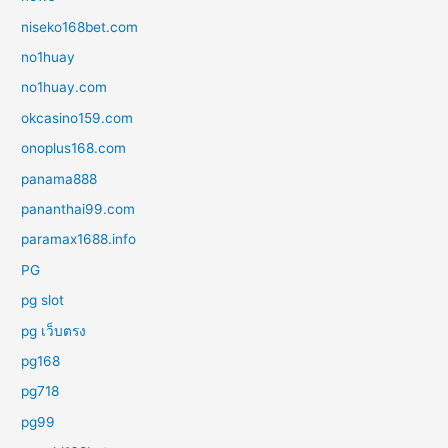
niseko168bet.com
no1huay
no1huay.com
okcasino159.com
onoplus168.com
panama888
pananthai99.com
paramax1688.info
PG
pg slot
pg เว็บตรง
pg168
pg718
pg99