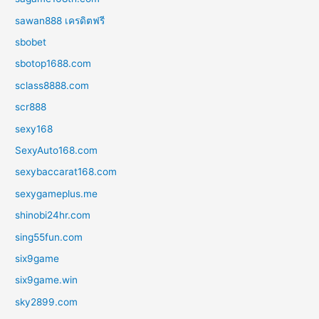
sawan888 เครดิตฟรี
sbobet
sbotop1688.com
sclass8888.com
scr888
sexy168
SexyAuto168.com
sexybaccarat168.com
sexygameplus.me
shinobi24hr.com
sing55fun.com
six9game
six9game.win
sky2899.com