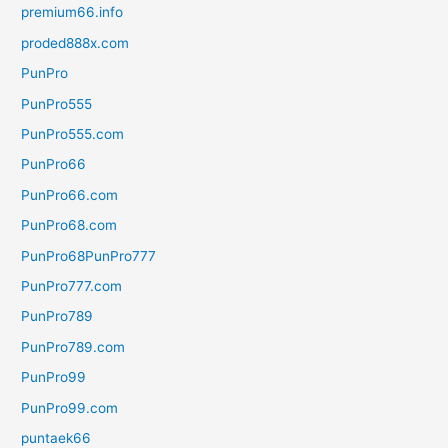
premium66.info
proded888x.com
PunPro
PunPro555
PunPro555.com
PunPro66
PunPro66.com
PunPro68.com
PunPro68PunPro777
PunPro777.com
PunPro789
PunPro789.com
PunPro99
PunPro99.com
puntaek66