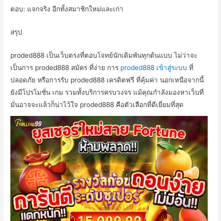
ตอบ: แจกจริง อีกทั้งสมาชิกใหม่และเก่า
สรุป
proded888 เป็นเว็บตรงที่ตอบโจทย์นักเดิมพันทุกต้นแบบ ไม่ว่าจะ
เป็นการ proded888 สมัคร ที่ง่าย การ
proded888 เข้าสู่ระบบ
ที่
ปลอดภัย หรือการรับ proded888 เครดิตฟรี ที่คุ้มค่า นอกเหนือจากนี้
ยังมีโปรโมชั่น เกม รวมทั้งบริการครบวงจร แม้คุณกำลังมองหาเว็บที่
มั่นอาจจะแล้วก็น่าไว้ใจ proded888 คือตัวเลือกที่ดีเยี่ยมที่สุด