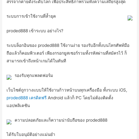
สรรจากค่ายดังระดับโลก เพื่อประสิทธิภาพรวมทั้งความเสถียรสูงสุด
ระบบการเข้าใช้งานที่ล้ำยุค
proded888 เข้าระบบ อย่างไร?
ระบบล็อกอินของ proded888 ใช้งานง่าย รองรับอีกทั้งบนโทรศัพท์มือ
ถือแล้วก็คอมพิวเตอร์ เพียงกรอกยูสเซอร์รวมทั้งรหัสผ่านที่สมัครไว้ ก็
สามารถเข้าถึงหน้าเกมได้ในทันที
รองรับทุกแพลตฟอร์ม
เว็บไซต์ถูกวางแบบให้ใช้งานก้าวหน้าบนทุกเครื่องมือ ทั้งระบบ iOS,
proded888 เครดิตฟรี
Android แล้วก็ PC โดยไม่ต้องติดตั้ง
แอปพลิเคชัน
ความปลอดภัยและก็ความน่านับถือของ proded888
ได้รับใบอนุมัติอย่างแม่นยำ