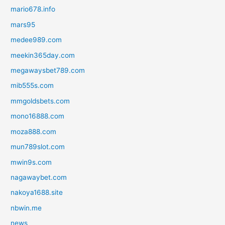
mario678.info
mars95
medee989.com
meekin365day.com
megawaysbet789.com
mib555s.com
mmgoldsbets.com
mono16888.com
moza888.com
mun789slot.com
mwin9s.com
nagawaybet.com
nakoya1688.site
nbwin.me
news