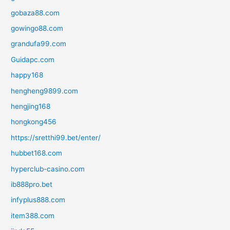
gobaza88.com
gowingo88.com
grandufa99.com
Guidapc.com
happy168
hengheng9899.com
hengjing168
hongkong456
https://sretthi99.bet/enter/
hubbet168.com
hyperclub-casino.com
ib888pro.bet
infyplus888.com
item388.com