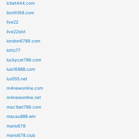
lcbet444.com
lionth168.com
live22
live22slot
london6789.com
lotto77
luckycat789.com
luis16888.com
lux555.net
m4newonline.com
m4newonline.net
mac1bet789.com
macau888.win
mario678
mario678.club