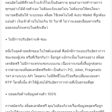
ถอนอัตโนมัติที่รวดเร็วแล้วก็ไม่เป็นอันตราย คุณสามารถทำรายการ
ทุกๆอย่างได้ด้วยตัวเอง ไม่ต้องแจ้งแอดไม่น ไม่ต้องรอให้คนใดมา
กมายดยืนยันให้ ระบบของ สล็อต ใช้เทคโนโลยี Auto Wallet ที่ถูกต้อง
แม่นยำ เงินเข้าด้านในไม่เกิน 10 วินาที ไม่ว่าจะยอดเยี่ยมฝากหรือ
ยอดถอนก็จบครบในคลิกเดียว
• ไม่มีการปรับอัตราแพ้-ชนะ
หนึ่งในจุดด้วยหลักของเว็บไซต์เอเย่นต์ คือมักมีการแอบปรับอัตราการ
ชนะของผู้เล่น หรือที่เรียกกันว่า ล็อกยูส แม้กระนั้นเว็บตรงอย่าง สล็อต
เครดิตฟรี ไม่มีการแทรกแซงระบบเกม เนื่องจากเกมทั้งสิ้นถูกส่งตรง
จากค่ายเกมสล็อตเครดิตฟรีหลัก เป็นต้นว่า PG, Joker, Pragmatic
ฯลฯ ผ่านระบบ API โดยตรง ไม่มีสิทธิ์ไปแก้ไขหรือเปลี่ยนแปลงค่า
RTP ใดๆทั้งนั้น ทำให้ผู้เล่นได้รับอัตราการจ่ายที่เป็นธรรมที่สุด
• ปลอดภัยด้านข้อมูลส่วนตัว 100%
การสมัครกับ สล็อตเครดิตฟรี คุณไม่ต้องกังวลเรื่องข้อมูลหลุดหรือถูก
เอาไปใช้งานอย่างไม่เหมาะสม เนื่องจากว่าทางเว็บสล็อตเครดิตฟรีมี