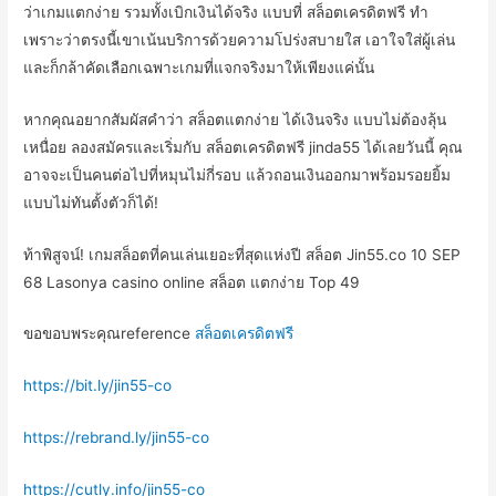
ว่าเกมแตกง่าย รวมทั้งเบิกเงินได้จริง แบบที่ สล็อตเครดิตฟรี ทำ
เพราะว่าตรงนี้เขาเน้นบริการด้วยความโปร่งสบายใส เอาใจใส่ผู้เล่น
และก็กล้าคัดเลือกเฉพาะเกมที่แจกจริงมาให้เพียงแค่นั้น
หากคุณอยากสัมผัสคำว่า สล็อตแตกง่าย ได้เงินจริง แบบไม่ต้องลุ้น
เหนื่อย ลองสมัครและเริ่มกับ สล็อตเครดิตฟรี jinda55 ได้เลยวันนี้ คุณ
อาจจะเป็นคนต่อไปที่หมุนไม่กี่รอบ แล้วถอนเงินออกมาพร้อมรอยยิ้ม
แบบไม่ทันตั้งตัวก็ได้!
ท้าพิสูจน์! เกมสล็อตที่คนเล่นเยอะที่สุดแห่งปี สล็อต Jin55.co 10 SEP
68 Lasonya casino online สล็อต แตกง่าย Top 49
ขอขอบพระคุณreference
สล็อตเครดิตฟรี
https://bit.ly/jin55-co
https://rebrand.ly/jin55-co
https://cutly.info/jin55-co