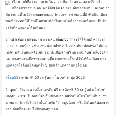
เรื่องเกมก็ถือว่ามากมาย ไม่ว่าจะเป็นสล็อตแนวคลาสสิก หรือ
สล็อตภาพงามๆเอฟเฟกต์จัดเต็ม ผมลองเล่นหลายเกม และก็พบว่า
มีบางเกมที่โบนัสออกออกจะบ่อย โดยเฉพาะพวกเกมที่มีฟรีสปิน เพียง
พอเข้าโหมดนี้ทีไรก็มีโอกาสได้กำไรแบบไม่ต้องลงทุนเพิ่มเลย ซึ่งเป็น
อะไรที่สนุกแล้วก็ตื่นเต้นมาก
จากประสบการณ์ของผม การเล่น สล็อต55 ถ้าจะให้ได้ผลดี ควรจะมี
การวางแผนน้อย อย่างเช่น ตั้งงบสำหรับในการเล่นแต่ละครั้ง ไม่เล่น
เพลิดเพลินจนถึงเหลือเกิน รวมทั้งเลือกเกมที่เหมาะสมกับสไตล์ของตัว
เอง บางคนบางทีอาจชอบเกมที่แตกหลายครั้งแต่ว่าได้ทีละน้อย บาง
บุคคลถูกใจลุ้นแจ็คพอตใหญ่ สุดแล้วแต่ความพอใจเลย
สล็อต55
เครดิตฟรี 50 กดสู้หน้าเว็บไซต์ ล่าสุด 2026
ถ้าคุณกำลังมองหา สล็อตเครดิตฟรี เครดิตฟรี 50 กดสู้หน้าเว็บไซต์
ปัจจุบัน 2026 ในตอนนี้จำเป็นต้องบอกเลยว่าเป็นโปรโมชั่นที่มาแรง
มากมาย โดยยิ่งไปกว่านั้นสำหรับ “สายทุนน้อย” หรือมือใหม่ที่ต้องการ
ลองเล่นสล็อตแบบไม่ต้องลงทุนก่อน