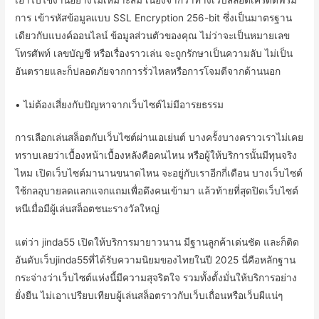
การ เข้ารหัสข้อมูลแบบ SSL Encryption 256-bit ซึ่งเป็นมาตรฐาน
เดียวกับแบงค์ออนไลน์ ข้อมูลส่วนตัวของคุณ ไม่ว่าจะเป็นหมายเลข
โทรศัพท์ เลขบัญชี หรือเรื่องราวเล่น จะถูกรักษาเป็นความลับ ไม่เป็น
อันตรายและก็ปลอดภัยจากการรั่วไหลหรือการโจมตีจากด้านนอก
• ไม่ต้องเสี่ยงกับปัญหาจากเว็บไซต์ไม่มีอารยธรรม
การเลือกเล่นสล็อตกับเว็บไซต์ผ่านเอเย่นต์ บางครั้งบางคราวเราไม่เคย
ทราบเลยว่าเบื้องหน้าเบื้องหลังคือคนไหน หรือผู้ให้บริการนั้นมีทุนจริง
ไหม เปิดเว็บไซต์มานานขนาดไหน จะอยู่กับเราอีกกี่เดือน บางเว็บไซต์
ใช้กลอุบายลดแลกแจกแถมเพื่อดึงคนเข้ามา แล้วท้ายที่สุดปิดเว็บไซต์
หนีเมื่อมีผู้เล่นสล็อตชนะรางวัลใหญ่
แต่ว่า jinda55 เปิดให้บริการมายาวนาน มีฐานลูกค้าเด่นชัด และก็ติด
อันดับเว็บjinda55ที่ได้รับความนิยมของไทยในปี 2025 นี่คือหลักฐาน
กระจ่างว่าเว็บไซต์แห่งนี้มีความสุจริตใจ รวมทั้งตั้งมั่นให้บริการอย่าง
ยั่งยืน ไม่เอาเปรียบเทียบผู้เล่นสล็อตราวกับเว็บเถื่อนหรือเว็บผีแน่ๆ