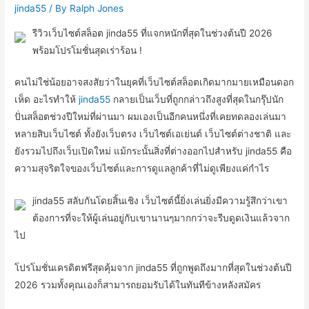
jinda55
/ By
Ralph Jones
รีวิวเว็บไซต์สล็อต jinda55 ที่แจกหนักที่สุดในช่วงต้นปี 2026
พร้อมโปรโมชั่นสุดเร่าร้อน !
คนไม่ใช่น้อยอาจสงสัยว่าในยุคที่เว็บไซต์สล็อตเกิดมากมายเหมือนดอก
เห็ด อะไรทำให้
jinda55
กลายเป็นเว็บที่ถูกกล่าวถึงสูงที่สุดในกรุ๊ปนัก
ปั่นสล็อตช่วงปีใหม่ที่ผ่านมา ผมเองเป็นอีกคนหนึ่งที่เคยทดลองเล่นมา
หลายสิบเว็บไซต์ ทั้งยังเว็บตรง เว็บไซต์เอเย่นต์ เว็บไซต์ต่างชาติ และ
ยังรวมไปถึงเว็บเปิดใหม่ แม้กระนั้นสิ่งที่ต่างออกไปสำหรับ jinda55 คือ
ความสุจริตใจของเว็บไซต์และการดูแลลูกค้าที่ไม่ดูเพียงแค่กำไร
jinda55 สลับกันโดยสิ้นเชิง เว็บไซต์นี้ยิ่งเล่นยิ่งมีความรู้สึกว่าเขา
ต้องการที่จะให้ผู้เล่นอยู่กับเขานานๆมากกว่าจะรีบดูดเงินแล้วจาก
ไป
โปรโมชั่นเครดิตฟรีสุดคุ้มจาก jinda55 ที่ถูกพูดถึงมากที่สุดในช่วงต้นปี
2026 รวมทั้งคุณเองก็สามารถยอมรับได้ในทันทีข้างหลังสมัคร