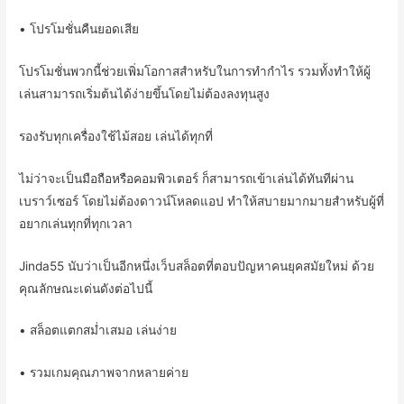
• โปรโมชั่นคืนยอดเสีย
โปรโมชั่นพวกนี้ช่วยเพิ่มโอกาสสำหรับในการทำกำไร รวมทั้งทำให้ผู้
เล่นสามารถเริ่มต้นได้ง่ายขึ้นโดยไม่ต้องลงทุนสูง
รองรับทุกเครื่องใช้ไม้สอย เล่นได้ทุกที่
ไม่ว่าจะเป็นมือถือหรือคอมพิวเตอร์ ก็สามารถเข้าเล่นได้ทันทีผ่าน
เบราว์เซอร์ โดยไม่ต้องดาวน์โหลดแอป ทำให้สบายมากมายสำหรับผู้ที่
อยากเล่นทุกที่ทุกเวลา
Jinda55 นับว่าเป็นอีกหนึ่งเว็บสล็อตที่ตอบปัญหาคนยุคสมัยใหม่ ด้วย
คุณลักษณะเด่นดังต่อไปนี้
• สล็อตแตกสม่ำเสมอ เล่นง่าย
• รวมเกมคุณภาพจากหลายค่าย