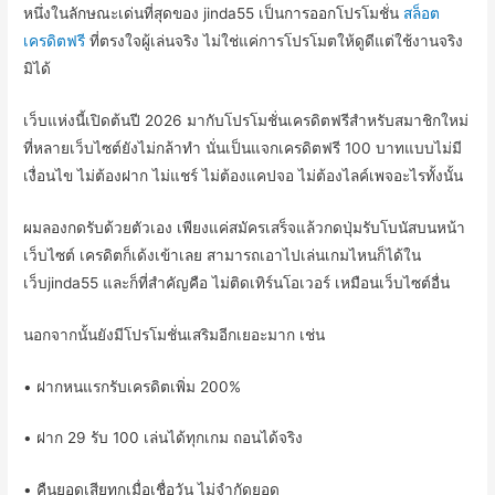
หนึ่งในลักษณะเด่นที่สุดของ jinda55 เป็นการออกโปรโมชั่น
สล็อต
เครดิตฟรี
ที่ตรงใจผู้เล่นจริง ไม่ใช่แค่การโปรโมตให้ดูดีแต่ใช้งานจริง
มิได้
เว็บแห่งนี้เปิดต้นปี 2026 มากับโปรโมชั่นเครดิตฟรีสำหรับสมาชิกใหม่
ที่หลายเว็บไซต์ยังไม่กล้าทำ นั่นเป็นแจกเครดิตฟรี 100 บาทแบบไม่มี
เงื่อนไข ไม่ต้องฝาก ไม่แชร์ ไม่ต้องแคปจอ ไม่ต้องไลค์เพจอะไรทั้งนั้น
ผมลองกดรับด้วยตัวเอง เพียงแค่สมัครเสร็จแล้วกดปุ่มรับโบนัสบนหน้า
เว็บไซต์ เครดิตก็เด้งเข้าเลย สามารถเอาไปเล่นเกมไหนก็ได้ใน
เว็บjinda55 และก็ที่สำคัญคือ ไม่ติดเทิร์นโอเวอร์ เหมือนเว็บไซต์อื่น
นอกจากนั้นยังมีโปรโมชั่นเสริมอีกเยอะมาก เช่น
• ฝากหนแรกรับเครดิตเพิ่ม 200%
• ฝาก 29 รับ 100 เล่นได้ทุกเกม ถอนได้จริง
• คืนยอดเสียทุกเมื่อเชื่อวัน ไม่จำกัดยอด