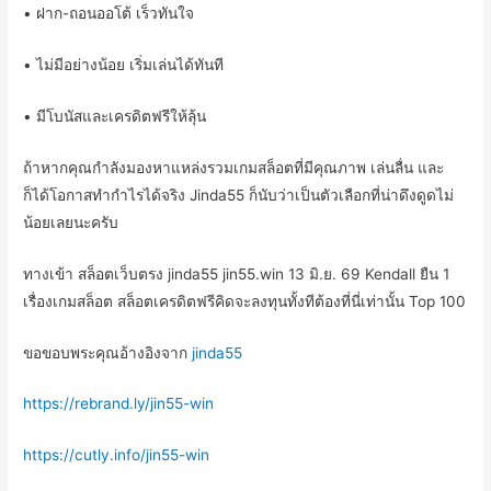
• ฝาก-ถอนออโต้ เร็วทันใจ
• ไม่มีอย่างน้อย เริ่มเล่นได้ทันที
• มีโบนัสและเครดิตฟรีให้ลุ้น
ถ้าหากคุณกำลังมองหาแหล่งรวมเกมสล็อตที่มีคุณภาพ เล่นลื่น และ
ก็ได้โอกาสทำกำไรได้จริง Jinda55 ก็นับว่าเป็นตัวเลือกที่น่าดึงดูดไม่
น้อยเลยนะครับ
ทางเข้า สล็อตเว็บตรง jinda55 jin55.win 13 มิ.ย. 69 Kendall ยืน 1
เรื่องเกมสล็อต สล็อตเครดิตฟรีคิดจะลงทุนทั้งทีต้องที่นี่เท่านั้น Top 100
ขอขอบพระคุณอ้างอิงจาก
jinda55
https://rebrand.ly/jin55-win
https://cutly.info/jin55-win