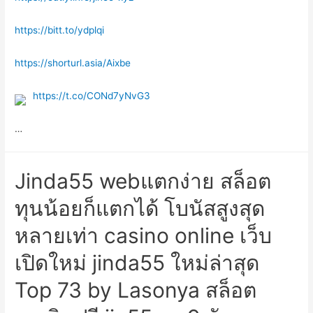
https://bitt.to/ydplqi
https://shorturl.asia/Aixbe
https://t.co/CONd7yNvG3
…
Jinda55 webแตกง่าย สล็อต
ทุนน้อยก็แตกได้ โบนัสสูงสุด
หลายเท่า casino online เว็บ
เปิดใหม่ jinda55 ใหม่ล่าสุด
Top 73 by Lasonya สล็อต