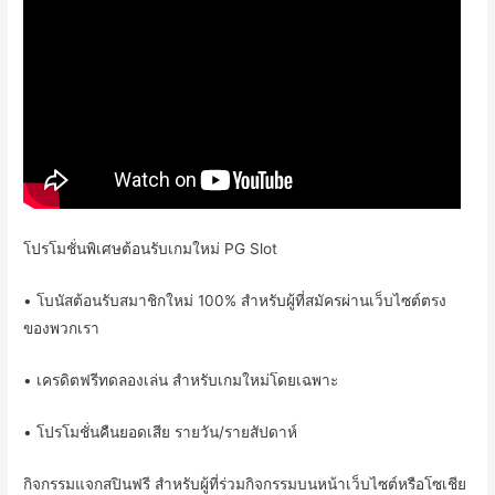
โปรโมชั่นพิเศษต้อนรับเกมใหม่ PG Slot
• โบนัสต้อนรับสมาชิกใหม่ 100% สำหรับผู้ที่สมัครผ่านเว็บไซต์ตรง
ของพวกเรา
• เครดิตฟรีทดลองเล่น สำหรับเกมใหม่โดยเฉพาะ
• โปรโมชั่นคืนยอดเสีย รายวัน/รายสัปดาห์
กิจกรรมแจกสปินฟรี สำหรับผู้ที่ร่วมกิจกรรมบนหน้าเว็บไซต์หรือโซเชีย