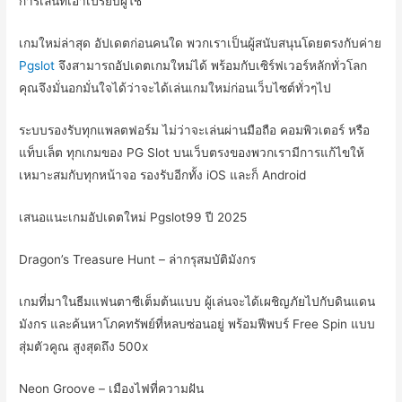
การเล่นที่เอาเปรียบผู้ใช้
เกมใหม่ล่าสุด อัปเดตก่อนคนใด พวกเราเป็นผู้สนับสนุนโดยตรงกับค่าย
Pgslot
จึงสามารถอัปเดตเกมใหม่ได้ พร้อมกับเซิร์ฟเวอร์หลักทั่วโลก
คุณจึงมั่นอกมั่นใจได้ว่าจะได้เล่นเกมใหม่ก่อนเว็บไซต์ทั่วๆไป
ระบบรองรับทุกแพลตฟอร์ม ไม่ว่าจะเล่นผ่านมือถือ คอมพิวเตอร์ หรือ
แท็บเล็ต ทุกเกมของ PG Slot บนเว็บตรงของพวกเรามีการแก้ไขให้
เหมาะสมกับทุกหน้าจอ รองรับอีกทั้ง iOS และก็ Android
เสนอแนะเกมอัปเดตใหม่ Pgslot99 ปี 2025
Dragon’s Treasure Hunt – ล่ากรุสมบัติมังกร
เกมที่มาในธีมแฟนตาซีเต็มต้นแบบ ผู้เล่นจะได้เผชิญภัยไปกับดินแดน
มังกร และค้นหาโภคทรัพย์ที่หลบซ่อนอยู่ พร้อมฟีพบร์ Free Spin แบบ
สุ่มตัวคูณ สูงสุดถึง 500x
Neon Groove – เมืองไฟที่ความฝัน