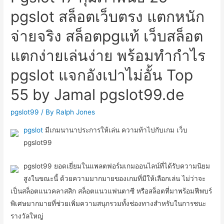
pgslot สล็อตเว็บตรง แตกหนัก
จ่ายจริง สล็อตpgแท้ เว็บสล็อต
แตกง่ายเล่นง่าย พร้อมทำกำไร
pgslot แจกอังเปาไม่อั้น Top
55 by Jamal pgslot99.de
pgslot99
/ By
Ralph Jones
pgslot
มีเกมนานาประการให้เล่น ความท้าไปกับเกม เว็บ
pgslot99
pgslot99 ยอดเยี่ยมในแพลตฟอร์มเกมออนไลน์ที่ได้รับความนิยม
สูงในขณะนี้ ด้วยความมากมายของเกมที่มีให้เลือกเล่น ไม่ว่าจะ
เป็นสล็อตแนวคลาสสิก สล็อตแนวแฟนตาซี หรือสล็อตที่มาพร้อมฟีพบร์
พิเศษมากมายที่ช่วยเพิ่มความสนุกรวมทั้งช่องทางสำหรับในการชนะ
รางวัลใหญ่