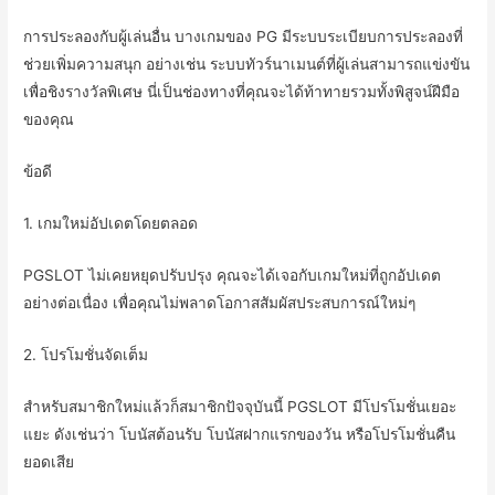
การประลองกับผู้เล่นอื่น บางเกมของ PG มีระบบระเบียบการประลองที่
ช่วยเพิ่มความสนุก อย่างเช่น ระบบทัวร์นาเมนต์ที่ผู้เล่นสามารถแข่งขัน
เพื่อชิงรางวัลพิเศษ นี่เป็นช่องทางที่คุณจะได้ท้าทายรวมทั้งพิสูจน์ฝีมือ
ของคุณ
ข้อดี
1. เกมใหม่อัปเดตโดยตลอด
PGSLOT ไม่เคยหยุดปรับปรุง คุณจะได้เจอกับเกมใหม่ที่ถูกอัปเดต
อย่างต่อเนื่อง เพื่อคุณไม่พลาดโอกาสสัมผัสประสบการณ์ใหม่ๆ
2. โปรโมชั่นจัดเต็ม
สำหรับสมาชิกใหม่แล้วก็สมาชิกปัจจุบันนี้ PGSLOT มีโปรโมชั่นเยอะ
แยะ ดังเช่นว่า โบนัสต้อนรับ โบนัสฝากแรกของวัน หรือโปรโมชั่นคืน
ยอดเสีย