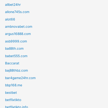
allbet24hr
allone745s.com
alot66
ambnovabet.com
argus16888.com
asb9999.com
ba88th.com
babet555.com
Baccarat
baj88thbz.com
bar4game24hr.com
bbp168.me
bestbet
betflixtikto
betflixtikto.info