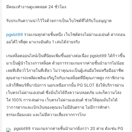
มีคณะทำงานดูแลตลอด 24 ชั่วโมง
รับประกันความน่าไว้ใจด้วยการเป็นเว็บไซต์ที่ได้รับใบอนุญาต
pgslot99
รวมเกมทุกค่ายชั้นหนึ่ง เว็บไซต์ตรงไม่ผ่านเอเย่นต์ ฝากถอน
ออโต้ไวที่สุด มาแรงอันดับ 1 เล่นได้จ่ายจริง
เกมสล็อตออนไลน์เป็นที่นิยมเพิ่มขึ้นอย่างต่อเนื่อง pgslot99 ได้ก้าวขึ้น
มาเป็นผู้นำในวงการสล็อต ด้วยการรวมเกมจากค่ายชั้นนำมากไม่น้อย
เลยทีเดียวไว้ภายในที่เดียว ไม่ว่าคุณจะเป็นผู้เล่นมือใหม่หรือมืออาชีพ
คุณสามารถเพลิดเพลินเจริญใจกับเกมสล็อตที่มีคุณภาพสูง กราฟิกงาม
แล้วก็ฟีพบร์ที่นานัปการ นอกเหนือจากนั้น PG SLOT ยังให้บริการผ่าน
เว็บตรงไม่ผ่านเอเย่นต์ ซึ่งมั่นใจได้ถึงความปลอดภัย และก็ความโล่ง
ใส 100% การเล่นผ่าน เว็บตรงไม่ผ่านเอเย่นต์ ช่วยให้คุณมั่นใจได้
ว่าการฝากและเบิกเงินของคุณจะไม่มีอันตราย ไม่มีการหักค่า
ธรรมเนียมแฝง และไม่มีความเสี่ยงจากการโกง
pgslot99 รวมเกมจากค่ายชั้นนำมากยิ่งกว่า 20 ค่าย ดังเช่น PG