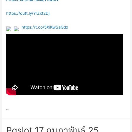
https://cutt.ly/YrZxt2Dj
https://t.co/5XiKwSaGdx
…
Pgslot 17 กุมภาพันธ์ 25