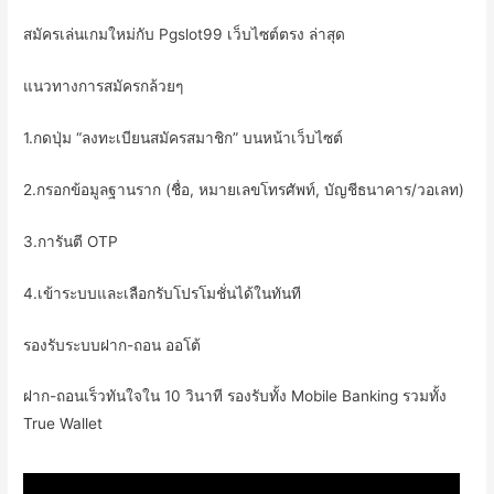
สมัครเล่นเกมใหม่กับ Pgslot99 เว็บไซต์ตรง ล่าสุด
แนวทางการสมัครกล้วยๆ
1.กดปุ่ม “ลงทะเบียนสมัครสมาชิก” บนหน้าเว็บไซต์
2.กรอกข้อมูลฐานราก (ชื่อ, หมายเลขโทรศัพท์, บัญชีธนาคาร/วอเลท)
3.การันตี OTP
4.เข้าระบบและเลือกรับโปรโมชั่นได้ในทันที
รองรับระบบฝาก-ถอน ออโต้
ฝาก-ถอนเร็วทันใจใน 10 วินาที รองรับทั้ง Mobile Banking รวมทั้ง
True Wallet