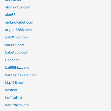
allone745s.com
alot66
ambnovabet.com
argus16888.com
asb9999.com
ba88th.com
babet555.com
Baccarat
baj88thbz.com
bar4game24hr.com
bbp168.me
bestbet
betflixtikto
betflixtikto.info