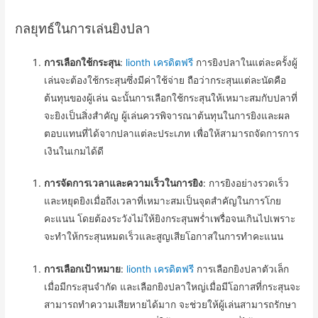
กลยุทธ์ในการเล่นยิงปลา
การเลือกใช้กระสุน
:
lionth เครดิตฟรี
การยิงปลาในแต่ละครั้งผู้
เล่นจะต้องใช้กระสุนซึ่งมีค่าใช้จ่าย ถือว่ากระสุนแต่ละนัดคือ
ต้นทุนของผู้เล่น ฉะนั้นการเลือกใช้กระสุนให้เหมาะสมกับปลาที่
จะยิงเป็นสิ่งสำคัญ ผู้เล่นควรพิจารณาต้นทุนในการยิงและผล
ตอบแทนที่ได้จากปลาแต่ละประเภท เพื่อให้สามารถจัดการการ
เงินในเกมได้ดี
การจัดการเวลาและความเร็วในการยิง
: การยิงอย่างรวดเร็ว
และหยุดยิงเมื่อถึงเวลาที่เหมาะสมเป็นจุดสำคัญในการโกย
คะแนน โดยต้องระวังไม่ให้ยิงกระสุนพร่ำเพรื่อจนเกินไปเพราะ
จะทำให้กระสุนหมดเร็วและสูญเสียโอกาสในการทำคะแนน
การเลือกเป้าหมาย
:
lionth เครดิตฟรี
การเลือกยิงปลาตัวเล็ก
เมื่อมีกระสุนจำกัด และเลือกยิงปลาใหญ่เมื่อมีโอกาสที่กระสุนจะ
สามารถทำความเสียหายได้มาก จะช่วยให้ผู้เล่นสามารถรักษา