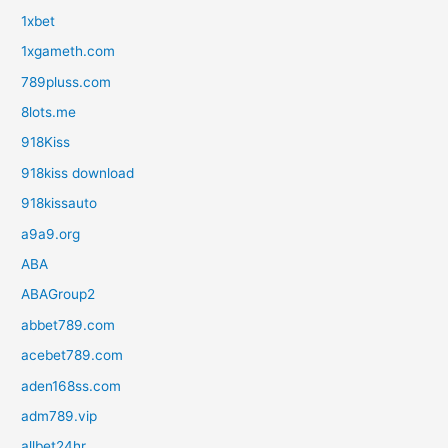
1xbet
1xgameth.com
789pluss.com
8lots.me
918Kiss
918kiss download
918kissauto
a9a9.org
ABA
ABAGroup2
abbet789.com
acebet789.com
aden168ss.com
adm789.vip
allbet24hr