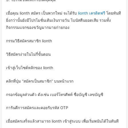
เมื่อคุณ lionth สมัคร เป็นพวกใหม่ จะได้รับ
lionth เครดิตฟรี
โดยทันที
ยิ่งกว่านั้นยังมีโปรโมชั่นเติมเงินรายวัน โบนัสคืนยอดเสีย รวมทั้ง
กิจกรรมแจกของขวัญมากมายก่ายกอง
กรรมวิธีสมัครสมาชิก lionth
วิธีสมัครง่ายในไม่กี่ขั้นตอน
เข้าสู่เว็บไซต์หลักของ lionth
คลิกที่ปุ่ม “สมัครเป็นสมาชิก” บนหน้าแรก
กรอกข้อมูลส่วนตัว ดังเช่น เบอร์โทรศัพท์ ชื่อบัญชี เลขบัญชี
การันตีการสมัครและคอยรับรหัส OTP
เมื่อสมัครเสร็จแล้วสามารถ lionth เข้าสู่ระบบ เพื่อเริ่มพนันได้ในทันที