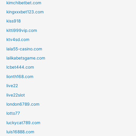
kimchibetbet.com
kingxxxbet123.com
kiss918
kitti999vip.com
ktv4sd.com
lala55-casino.com
lalikabetsgame.com
lcbet444.com
lionth168.com
live22
live22slot
london6789.com
lotto77
luckycat789.com
luis16888.com