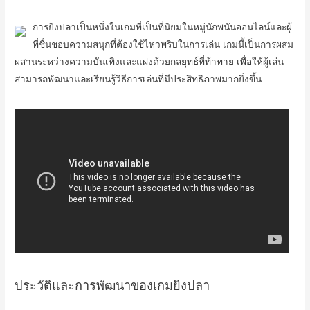
การยิงปลาเป็นหนึ่งในเกมที่เป็นที่นิยมในหมู่นักพนันออนไลน์และผู้
ที่ชื่นชอบความสนุกที่ต้องใช้ไหวพริบในการเล่น เกมนี้เป็นการผสม
ผสานระหว่างความบันเทิงและแฝงด้วยกลยุทธ์ที่ท้าทาย เพื่อให้ผู้เล่น
สามารถพัฒนาและเรียนรู้วิธีการเล่นที่มีประสิทธิภาพมากยิ่งขึ้น
ประวัติและการพัฒนาของเกมยิงปลา