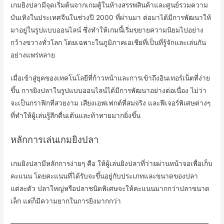
เกมยิงปลามีจุดเริ่มต้นจากเกมตู้ในห้างสรรพสินค้าและศูนย์รวมความ
บันเทิงในประเทศจีนในช่วงปี 2000 ที่ผ่านมา ต่อมาได้มีการพัฒนาให้
มาอยู่ในรูปแบบออนไลน์ ซึ่งทำให้เกมนี้เริ่มขยายความนิยมไปอย่าง
กว้างขวางทั่วโลก โดยเฉพาะในภูมิภาคเอเชียที่เป็นที่รู้จักและเล่นกัน
อย่างแพร่หลาย
เมื่อเข้าสู่ยุคของเทคโนโลยีที่ก้าวหน้าและการเข้าถึงอินเทอร์เน็ตที่ง่าย
ขึ้น การยิงปลาในรูปแบบออนไลน์ได้มีการพัฒนาอย่างต่อเนื่อง ไม่ว่า
จะเป็นกราฟิกที่สวยงาม เสียงเอฟเฟกต์ที่สมจริง และฟีเจอร์พิเศษต่างๆ
ที่ทำให้ผู้เล่นรู้สึกตื่นเต้นและท้าทายมากยิ่งขึ้น
หลักการเล่นเกมยิงปลา
เกมยิงปลามีหลักการง่ายๆ คือ ให้ผู้เล่นยิงปลาที่ว่ายผ่านหน้าจอเพื่อเก็บ
คะแนน โดยคะแนนที่ได้รับจะขึ้นอยู่กับประเภทและขนาดของปลา
แต่ละตัว ปลาใหญ่หรือปลาชนิดพิเศษจะให้คะแนนมากกว่าปลาขนาด
เล็ก แต่ก็มีความยากในการยิงมากกว่า