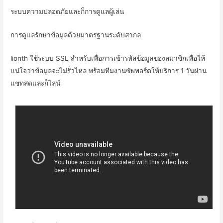
ระบบความปลอดภัยและก็การดูแลผู้เล่น
การดูแลรักษาข้อมูลด้วยมาตรฐานระดับสากล
lionth ใช้ระบบ SSL สำหรับเพื่อการเข้ารหัสข้อมูลของสมาชิกเพื่อให้
แน่ใจว่าข้อมูลจะไม่รั่วไหล พร้อมทีมงานซัพพอร์ตให้บริการ 1 วันผ่าน
แชทสดและก็ไลน์