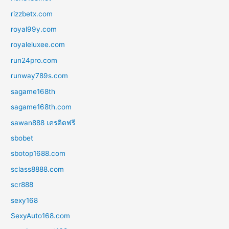
rizzbetx.com
royal99y.com
royaleluxee.com
run24pro.com
runway789s.com
sagame168th
sagame168th.com
sawan888 เครดิตฟรี
sbobet
sbotop1688.com
sclass8888.com
scr888
sexy168
SexyAuto168.com