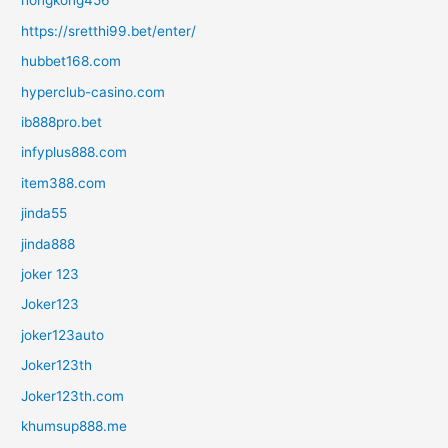
hongkong456
https://sretthi99.bet/enter/
hubbet168.com
hyperclub-casino.com
ib888pro.bet
infyplus888.com
item388.com
jinda55
jinda888
joker 123
Joker123
joker123auto
Joker123th
Joker123th.com
khumsup888.me