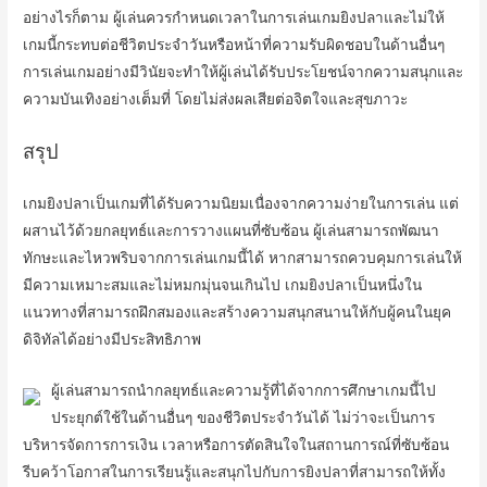
อย่างไรก็ตาม ผู้เล่นควรกำหนดเวลาในการเล่นเกมยิงปลาและไม่ให้
เกมนี้กระทบต่อชีวิตประจำวันหรือหน้าที่ความรับผิดชอบในด้านอื่นๆ
การเล่นเกมอย่างมีวินัยจะทำให้ผู้เล่นได้รับประโยชน์จากความสนุกและ
ความบันเทิงอย่างเต็มที่ โดยไม่ส่งผลเสียต่อจิตใจและสุขภาวะ
สรุป
เกมยิงปลาเป็นเกมที่ได้รับความนิยมเนื่องจากความง่ายในการเล่น แต่
ผสานไว้ด้วยกลยุทธ์และการวางแผนที่ซับซ้อน ผู้เล่นสามารถพัฒนา
ทักษะและไหวพริบจากการเล่นเกมนี้ได้ หากสามารถควบคุมการเล่นให้
มีความเหมาะสมและไม่หมกมุ่นจนเกินไป เกมยิงปลาเป็นหนึ่งใน
แนวทางที่สามารถฝึกสมองและสร้างความสนุกสนานให้กับผู้คนในยุค
ดิจิทัลได้อย่างมีประสิทธิภาพ
ผู้เล่นสามารถนำกลยุทธ์และความรู้ที่ได้จากการศึกษาเกมนี้ไป
ประยุกต์ใช้ในด้านอื่นๆ ของชีวิตประจำวันได้ ไม่ว่าจะเป็นการ
บริหารจัดการการเงิน เวลาหรือการตัดสินใจในสถานการณ์ที่ซับซ้อน
รีบคว้าโอกาสในการเรียนรู้และสนุกไปกับการยิงปลาที่สามารถให้ทั้ง