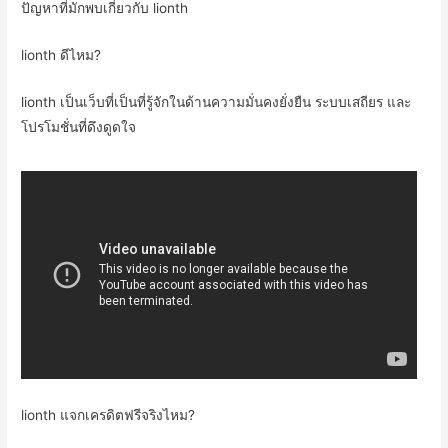
ปัญหาที่มักพบเกี่ยวกับ lionth
lionth ดีไหม?
lionth เป็นเว็บที่เป็นที่รู้จักในด้านความมั่นคงยั่งยืน ระบบเสถียร และ
โปรโมชั่นที่ดึงดูดใจ
lionth แจกเครดิตฟรีจริงไหม?