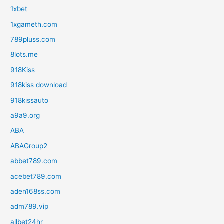
1xbet
1xgameth.com
789pluss.com
8lots.me
918Kiss
918kiss download
918kissauto
a9a9.org
ABA
ABAGroup2
abbet789.com
acebet789.com
aden168ss.com
adm789.vip
allbet24hr