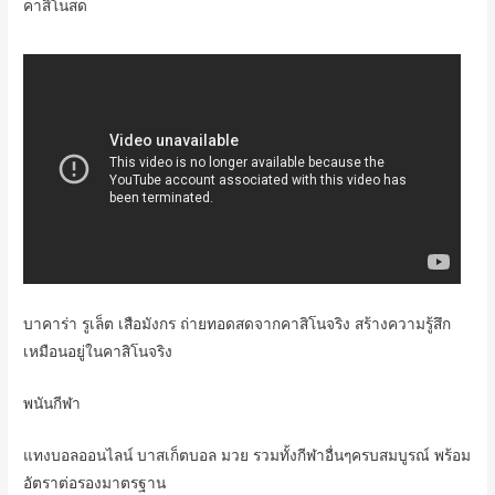
คาสิโนสด
บาคาร่า รูเล็ต เสือมังกร ถ่ายทอดสดจากคาสิโนจริง สร้างความรู้สึก
เหมือนอยู่ในคาสิโนจริง
พนันกีฬา
แทงบอลออนไลน์ บาสเก็ตบอล มวย รวมทั้งกีฬาอื่นๆครบสมบูรณ์ พร้อม
อัตราต่อรองมาตรฐาน