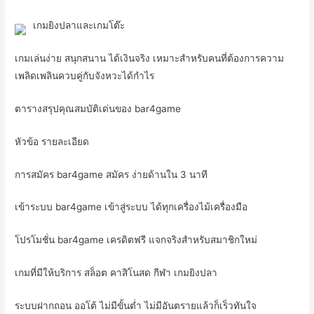
เกมยิงปลาและเกมโต๊ะ
เกมเล่นง่าย สนุกสนาน ได้เงินจริง เหมาะสำหรับคนที่ต้องการความ
เพลิดเพลินควบคู่กับจังหวะได้กำไร
ตารางสรุปคุณสมบัติเด่นของ bar4game
หัวข้อ รายละเอียด
การสมัคร bar4game สมัคร ง่ายด้านใน 3 นาที
เข้าระบบ bar4game เข้าสู่ระบบ ได้ทุกเครื่องไม้เครื่องมือ
โปรโมชั่น bar4game เครดิตฟรี แจกจริงสำหรับสมาชิกใหม่
เกมที่มีให้บริการ สล็อต คาสิโนสด กีฬา เกมยิงปลา
ระบบฝากถอน ออโต้ ไม่มีขั้นต่ำ ไม่มีอันตรายแล้วก็เร็วทันใจ