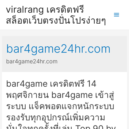
viralrang เครดิตฟรี
Main
สล็อตเว็บตรงปั่นโปรง่ายๆ
Men
bar4game24hr.com
bar4game24hr.com
bar4game เครดิตฟรี 14
พฤศจิกายน bar4game เข้าสู่
ระบบ แจ็คพอตแจกหนักระบบ
รองรับทุกอุปกรณ์เพิ่มความ
มั่นใจทุกครั้งที่เล่น Top 90 by