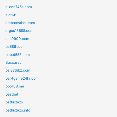
allone745s.com
alot66
ambnovabet.com
argus16888.com
asb9999.com
ba88th.com
babet555.com
Baccarat
baj88thbz.com
bar4game24hr.com
bbp168.me
bestbet
betflixtikto
betflixtikto.info