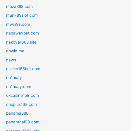
moza888.com
mun789slot.com
mwin9s.com
nagawaybet.com
nakoya1688.site
nbwin.me
news
niseko168bet.com
no1huay
no1huay.com
okcasino159.com
onoplus168.com
panama888
pananthai99.com
paramax1688.info