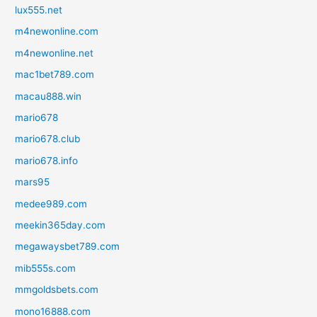
lux555.net
m4newonline.com
m4newonline.net
mac1bet789.com
macau888.win
mario678
mario678.club
mario678.info
mars95
medee989.com
meekin365day.com
megawaysbet789.com
mib555s.com
mmgoldsbets.com
mono16888.com