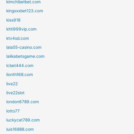
kimchibetbet.com
kingxxxbet123.com
kiss918
kitti999vip.com
ktv4sd.com
lala55-casino.com
lalikabetsgame.com
lcbet444.com
lionth168.com
live22
live22slot
london6789.com
lotto77
luckycat789.com
luis16888.com