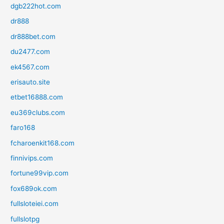
dgb222hot.com
dr888
dr888bet.com
du2477.com
ek4567.com
erisauto.site
etbet16888.com
eu369clubs.com
faro168
fcharoenkit168.com
finnivips.com
fortune99vip.com
fox689ok.com
fullsloteiei.com
fullslotpg