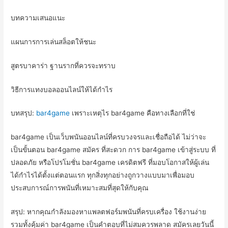
บทความเสนอแนะ
แผนการการเล่นสล็อตให้ชนะ
สูตรบาคาร่า ฐานรากที่ควรจะทราบ
วิธีการแทงบอลออนไลน์ให้ได้กำไร
บทสรุป:
bar4game
เพราะเหตุไร bar4game คือทางเลือกที่ใช่
bar4game เป็นเว็บพนันออนไลน์ที่ครบวงจรและเชื่อถือได้ ไม่ว่าจะ
เป็นขั้นตอน bar4game สมัคร ที่สะดวก การ bar4game เข้าสู่ระบบ ที่
ปลอดภัย หรือโปรโมชั่น bar4game เครดิตฟรี ที่มอบโอกาสให้ผู้เล่น
ได้กำไรได้ตั้งแต่ตอนแรก ทุกสิ่งทุกอย่างถูกวางแบบมาเพื่อมอบ
ประสบการณ์การพนันที่เหมาะสมที่สุดให้กับคุณ
สรุป: หากคุณกำลังมองหาแพลตฟอร์มพนันที่ครบเครื่อง ใช้งานง่าย
รวมทั้งคุ้มค่า bar4game เป็นคำตอบที่ไม่สมควรพลาด สมัครเลยวันนี้