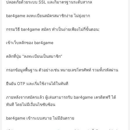
ปลอดภัยด้วยระบบ SSL และก็มาตรฐานระดับสากล
bar4game ลงทะเบียนสมัครสมาชิกง่าย ไม่ยุ่งยาก
กรรมวิธี bar4game สมัคร ทำเป็นง่ายเพียงไม่กี่ขั้นตอน:
เข้าเว็บหลักของ bar4game
คลิกที่ปุ่ม “ลงทะเบียนเป็นสมาชิก”
กรอกข้อมูลพื้นฐาน ตัวอย่างเช่น หมายเลขโทรศัพท์ รวมทั้งรหัสผ่าน
ยืนยัน OTP และเริ่มใช้งานได้ในทันที
ภายหลังจากสมัครแล้ว ผู้เล่นสามารถรับ bar4game เครดิตฟรี ได้
ทันที โดยไม่มีเงื่อนไขซับซ้อน
bar4game เข้าระบบสบาย ไม่มีอันตราย