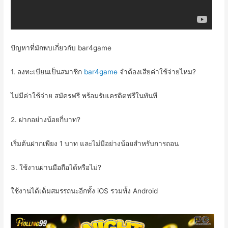
ปัญหาที่มักพบเกี่ยวกับ bar4game
1. ลงทะเบียนเป็นสมาชิก
bar4game
จำต้องเสียค่าใช้จ่ายไหม?
ไม่มีค่าใช้จ่าย สมัครฟรี พร้อมรับเครดิตฟรีในทันที
2. ฝากอย่างน้อยกี่บาท?
เริ่มต้นฝากเพียง 1 บาท และไม่มีอย่างน้อยสำหรับการถอน
3. ใช้งานผ่านมือถือได้หรือไม่?
ใช้งานได้เต็มสมรรถนะอีกทั้ง iOS รวมทั้ง Android