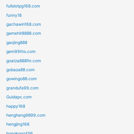
fullslotpg168.com
funny18
gachawin168.com
gamehit8888.com
gaojing888
gem99ths.com
goatza888fin.com
gobaza88.com
gowingo88.com
grandufa99.com
Guidapc.com
happy168
hengheng9899.com
hengjing168
hongkong456