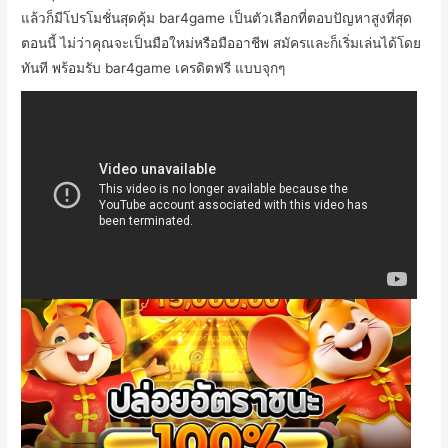
แล้วก็มีโปรโมชั่นสุดคุ้ม bar4game เป็นตัวเลือกที่ตอบปัญหาสูงที่สุด
ตอนนี้ ไม่ว่าคุณจะเป็นมือใหม่หรือมืออาชีพ สมัครและก็เริ่มเล่นได้โดย
ทันที พร้อมรับ bar4game เครดิตฟรี แบบจุกๆ