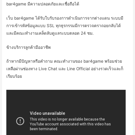
bar4game มีความปลอดภัยและเชื่อถือได้
เว็บ bar4game ได้รับใบรับรองการดำเนินการจากต่างแดน ระบบมี
การเข้ารหัสข้อมูลแบบ SSL ทุกธุรกรรมมีการตรวจตราถอยกลับได้
และมีคณะทำงานเคล็ดลับดูแลระบบตลอด 24 ชม.
ข้างบริการลูกค้ามืออาชีพ
ถ้าหากมีปัญหาหรือคำถาม คณะทำงานของ bar4game พร้อมช่วย
เหลือผ่านช่องทาง Live Chat และ Line Official อย่างรวดเร็วและก็
เรียบร้อย