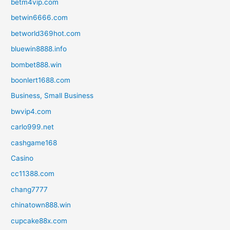
betm4vip.com
betwin6666.com
betworld369hot.com
bluewin8888.info
bombet888.win
boonlert1688.com
Business, Small Business
bwvip4.com
carlo999.net
cashgame168
Casino
cc11388.com
chang7777
chinatown888.win
cupcake88x.com