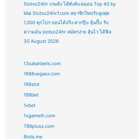
Slotxo24hr เกมดัง ได้ตังค์แน่นอน Top 40 by
Mai Slotxo24hrf.com สมาชิกใหม่รับสูงสุด
1,000 ทุกโปร ถอนได้จริง ฝากปุ๊บ ลุ้นปั๊บ รับ
ความมัน slotxo24hr สมัครง่าย ลุ้นไว ได้ฟีล
30 August 2026
13satanbets.com
1688vegasx.com
168slot
188bet
1xbet
1xgameth.com
789pluss.com
8lots.me