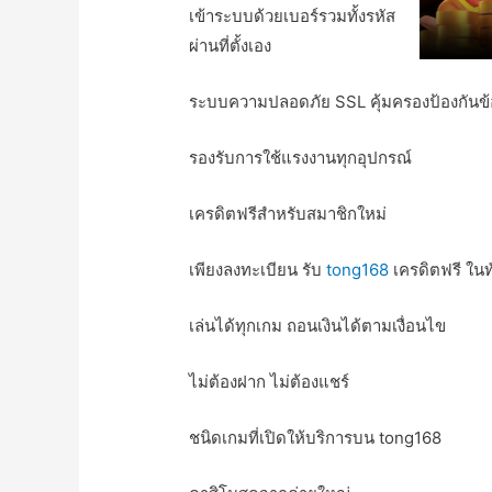
เข้าระบบด้วยเบอร์รวมทั้งรหัส
ผ่านที่ตั้งเอง
ระบบความปลอดภัย SSL คุ้มครองป้องกันข้
รองรับการใช้แรงงานทุกอุปกรณ์
เครดิตฟรีสำหรับสมาชิกใหม่
เพียงลงทะเบียน รับ
tong168
เครดิตฟรี ในท
เล่นได้ทุกเกม ถอนเงินได้ตามเงื่อนไข
ไม่ต้องฝาก ไม่ต้องแชร์
ชนิดเกมที่เปิดให้บริการบน tong168