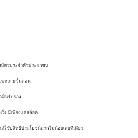
ส่งบัตรประจำตัวประชาชน
อนไขหลายขั้นตอน
ดมินรับรอง
เว็บมีเพียงแค่สล็อต
ันนี้ รับสิทธิประโยชน์มากไม่น้อยเลยทีเดียว