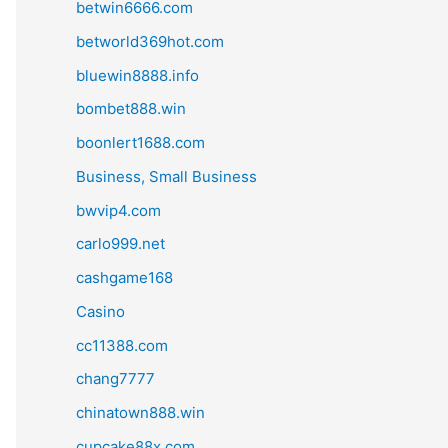
betwin6666.com
betworld369hot.com
bluewin8888.info
bombet888.win
boonlert1688.com
Business, Small Business
bwvip4.com
carlo999.net
cashgame168
Casino
cc11388.com
chang7777
chinatown888.win
cupcake88x.com