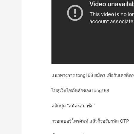
แนวทางการ tong168 สมัคร เพื่อรับเครดิตฟ
ไปสู่เว็บไซต์หลักของ tong168
คลิกปุ่ม “สมัครสมาชิก”
กรอกเบอร์โทรศัพท์ แล้วก็รอรับรหัส OTP