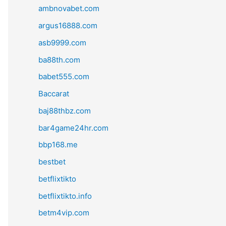
ambnovabet.com
argus16888.com
asb9999.com
ba88th.com
babet555.com
Baccarat
baj88thbz.com
bar4game24hr.com
bbp168.me
bestbet
betflixtikto
betflixtikto.info
betm4vip.com