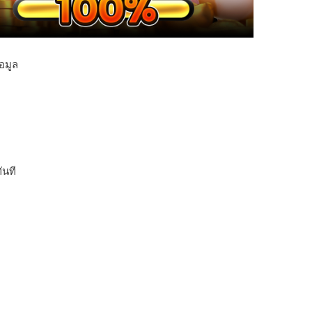
อมูล
ันที