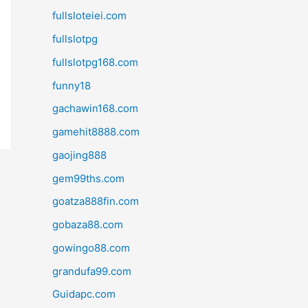
fullsloteiei.com
fullslotpg
fullslotpg168.com
funny18
gachawin168.com
gamehit8888.com
gaojing888
gem99ths.com
goatza888fin.com
gobaza88.com
gowingo88.com
grandufa99.com
Guidapc.com