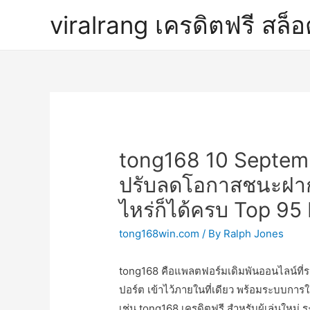
viralrang เครดิตฟรี สล็อ
tong168 10 Septembe
ปรับลดโอกาสชนะฝากข
ไหร่ก็ได้ครบ Top 95 
tong168win.com
/ By
Ralph Jones
tong168 คือแพลตฟอร์มเดิมพันออนไลน์ที่รว
ปอร์ต เข้าไว้ภายในที่เดียว พร้อมระบบการใช้
เช่น tong168 เครดิตฟรี สำหรับผู้เล่นใหม่ 