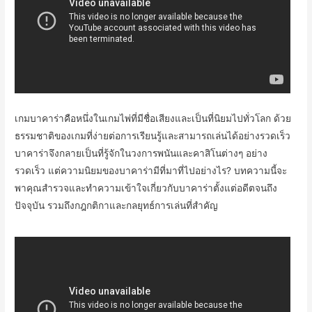
เกมบาคาร่าคือหนึ่งในเกมไพ่ที่มีชื่อเสียงและเป็นที่นิยมไปทั่วโลก ด้วย
ธรรมชาติของเกมที่ง่ายต่อการเรียนรู้และสามารถเล่นได้อย่างรวดเร็ว
บาคาร่าจึงกลายเป็นที่รู้จักในวงการพนันและคาสิโนต่างๆ อย่าง
รวดเร็ว แต่ความนิยมของบาคาร่ามีที่มาที่ไปอย่างไร? บทความนี้จะ
พาคุณสำรวจและทำความเข้าใจเกี่ยวกับบาคาร่าตั้งแต่อดีตจนถึง
ปัจจุบัน รวมถึงกฎกติกาและกลยุทธ์การเล่นที่สำคัญ