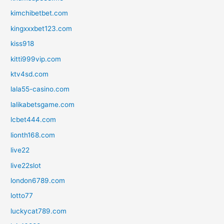
kimchibetbet.com
kingxxxbet123.com
kiss918
kitti999vip.com
ktv4sd.com
lala55-casino.com
lalikabetsgame.com
lcbet444.com
lionth168.com
live22
live22slot
london6789.com
lotto77
luckycat789.com