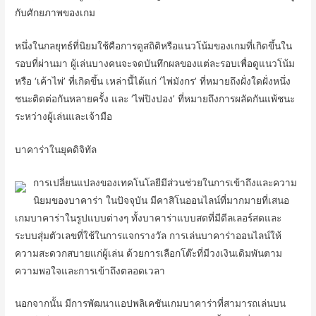
กับศักยภาพของเกม
หนึ่งในกลยุทธ์ที่นิยมใช้คือการดูสถิติหรือแนวโน้มของเกมที่เกิดขึ้นใน
รอบที่ผ่านมา ผู้เล่นบางคนจะจดบันทึกผลของแต่ละรอบเพื่อดูแนวโน้ม
หรือ ‘เค้าไพ่’ ที่เกิดขึ้น เหล่านี้ได้แก่ ‘ไพ่มังกร’ ที่หมายถึงฝั่งใดฝั่งหนึ่ง
ชนะติดต่อกันหลายครั้ง และ ‘ไพ่ปิงปอง’ ที่หมายถึงการผลัดกันแพ้ชนะ
ระหว่างผู้เล่นและเจ้ามือ
บาคาร่าในยุคดิจิทัล
การเปลี่ยนแปลงของเทคโนโลยีมีส่วนช่วยในการเข้าถึงและความ
นิยมของบาคาร่า ในปัจจุบัน มีคาสิโนออนไลน์ที่มากมายที่เสนอ
เกมบาคาร่าในรูปแบบต่างๆ ทั้งบาคาร่าแบบสดที่มีดีลเลอร์สดและ
ระบบสุ่มตัวเลขที่ใช้ในการแจกรางวัล การเล่นบาคาร่าออนไลน์ให้
ความสะดวกสบายแก่ผู้เล่น ด้วยการเลือกโต๊ะที่มีวงเงินเดิมพันตาม
ความพอใจและการเข้าถึงตลอดเวลา
นอกจากนั้น มีการพัฒนาแอปพลิเคชันเกมบาคาร่าที่สามารถเล่นบน