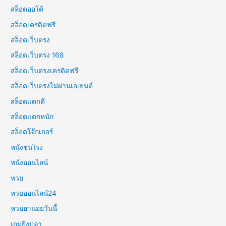
สล็อตออโต้
สล็อตเครดิตฟรี
สล็อตเว็บตรง
สล็อตเว็บตรง 168
สล็อตเว็บตรงเครดิตฟรี
สล็อตเว็บตรงไม่ผ่านเอเย่นต์
สล็อตแตกดี
สล็อตแตกหนัก
สล็อตโจ๊กเกอร์
หนังชนโรง
หนังออนไลน์
หวย
หวยออนไลน์24
หวยฮานอยวันนี้
เกมยิงปลา