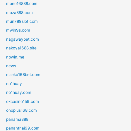
mono16888.com
moza888.com
mun789slot.com
mwin9s.com
nagawaybet.com
nakoya1688.site
nbwin.me
news
niseko168bet.com
no1huay
no1huay.com
okcasino159.com
onoplus168.com
panama888
pananthai99.com