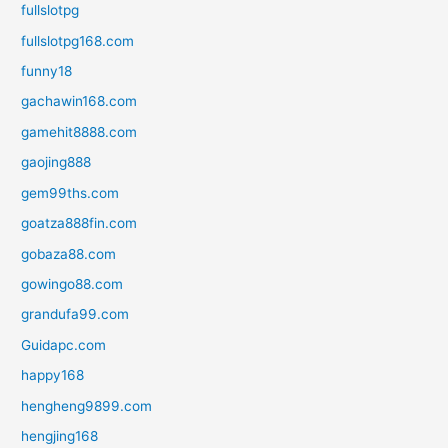
fullslotpg
fullslotpg168.com
funny18
gachawin168.com
gamehit8888.com
gaojing888
gem99ths.com
goatza888fin.com
gobaza88.com
gowingo88.com
grandufa99.com
Guidapc.com
happy168
hengheng9899.com
hengjing168