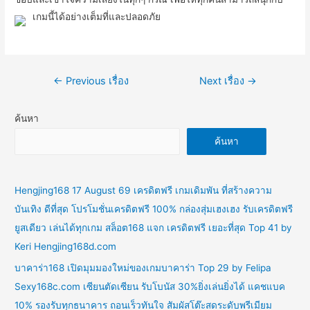
เกมนี้ได้อย่างเต็มที่และปลอดภัย
แนะแนว
←
Previous เรื่อง
Next เรื่อง
→
เรื่อง
ค้นหา
ค้นหา
Hengjing168 17 August 69 เครดิตฟรี เกมเดิมพัน ที่สร้างความ
บันเทิง ดีที่สุด โปรโมชั่นเครดิตฟรี 100% กล่องสุ่มเฮงเฮง รับเครดิตฟรี
ยูสเดียว เล่นได้ทุกเกม สล็อต168 แจก เครดิตฟรี เยอะที่สุด Top 41 by
Keri Hengjing168d.com
บาคาร่า168 เปิดมุมมองใหม่ของเกมบาคาร่า Top 29 by Felipa
Sexy168c.com เซียนตัดเซียน รับโบนัส 30%ยิ่งเล่นยิ่งได้ แคชแบค
10% รองรับทุกธนาคาร ถอนเร็วทันใจ สัมผัสโต๊ะสดระดับพรีเมียม