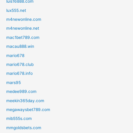
luis16888.com
lux555.net
m4newonline.com
m4newonline.net
mac1bet789.com
macau888.win
mario678
mario678.club
mario678.info
mars95
medee989.com
meekin365day.com
megawaysbet789.com
mib555s.com
mmgoldsbets.com