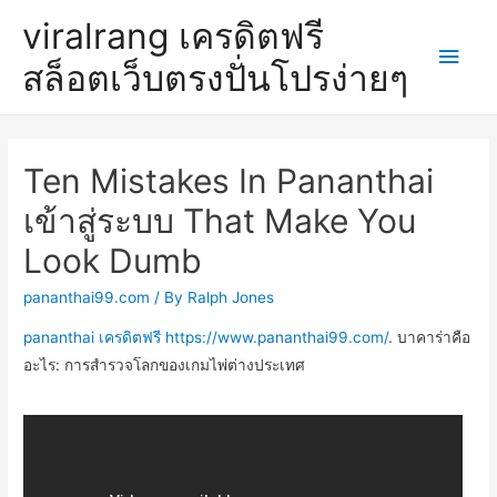
viralrang เครดิตฟรี
Main
สล็อตเว็บตรงปั่นโปรง่ายๆ
Men
Ten Mistakes In Pananthai
เข้าสู่ระบบ That Make You
Look Dumb
pananthai99.com
/ By
Ralph Jones
pananthai เครดิตฟรี
https://www.pananthai99.com/
. บาคาร่าคือ
อะไร: การสำรวจโลกของเกมไพ่ต่างประเทศ