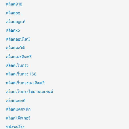
สล็อต918
สล็อตpg
สล็อตpgแท้
สล็อตxo
สล็อตออนไลน์
สล็อตออโต้
สล็อตเครดิตฟรี
สล็อตเว็บตรง
สล็อตเว็บตรง 168
สล็อตเว็บตรงเครดิตฟรี
สล็อตเว็บตรงไม่ผ่านเอเย่นต์
สล็อตแตกดี
สล็อตแตกหนัก
สล็อตโจ๊กเกอร์
หนังชนโรง