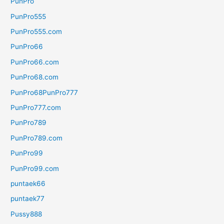
PunPro
PunPro555
PunPro555.com
PunPro66
PunPro66.com
PunPro68.com
PunPro68PunPro777
PunPro777.com
PunPro789
PunPro789.com
PunPro99
PunPro99.com
puntaek66
puntaek77
Pussy888