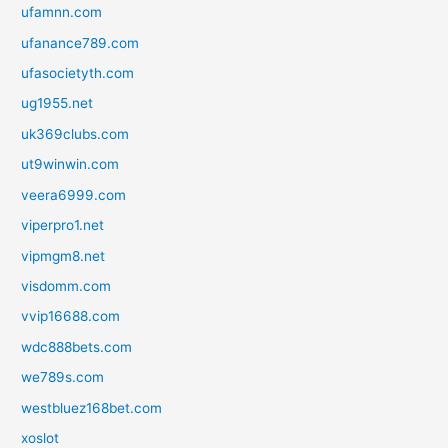
ufamnn.com
ufanance789.com
ufasocietyth.com
ug1955.net
uk369clubs.com
ut9winwin.com
veera6999.com
viperpro1.net
vipmgm8.net
visdomm.com
vvip16688.com
wdc888bets.com
we789s.com
westbluez168bet.com
xoslot