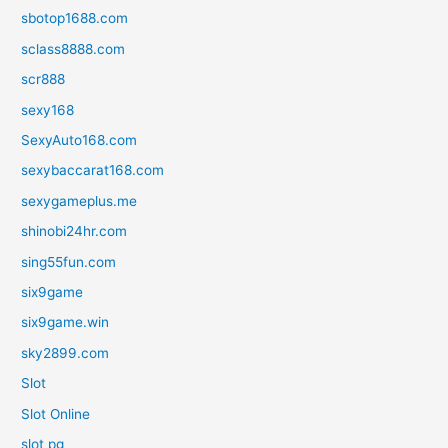
sbotop1688.com
sclass8888.com
scr888
sexy168
SexyAuto168.com
sexybaccarat168.com
sexygameplus.me
shinobi24hr.com
sing55fun.com
six9game
six9game.win
sky2899.com
Slot
Slot Online
slot pg