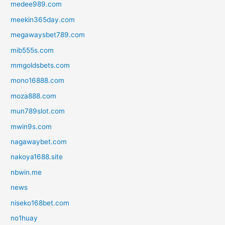
medee989.com
meekin365day.com
megawaysbet789.com
mib555s.com
mmgoldsbets.com
mono16888.com
moza888.com
mun789slot.com
mwin9s.com
nagawaybet.com
nakoya1688.site
nbwin.me
news
niseko168bet.com
no1huay