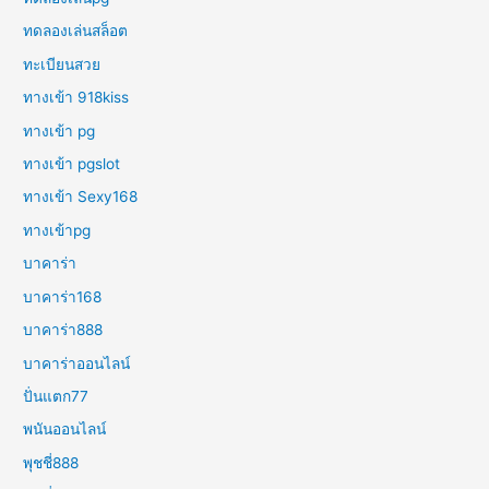
ทดลองเล่นสล็อต
ทะเบียนสวย
ทางเข้า 918kiss
ทางเข้า pg
ทางเข้า pgslot
ทางเข้า Sexy168
ทางเข้าpg
บาคาร่า
บาคาร่า168
บาคาร่า888
บาคาร่าออนไลน์
ปั่นแตก77
พนันออนไลน์
พุชชี่888