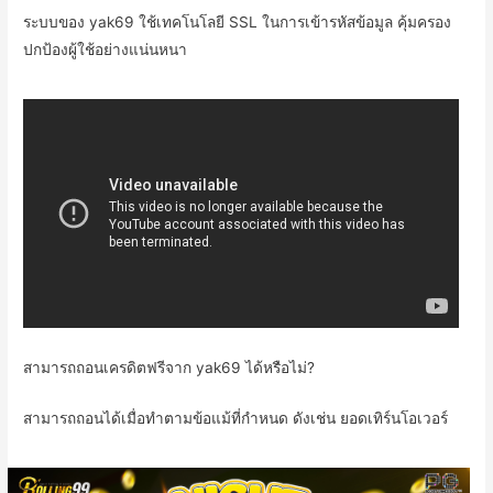
ระบบของ yak69 ใช้เทคโนโลยี SSL ในการเข้ารหัสข้อมูล คุ้มครอง
ปกป้องผู้ใช้อย่างแน่นหนา
สามารถถอนเครดิตฟรีจาก yak69 ได้หรือไม่?
สามารถถอนได้เมื่อทำตามข้อแม้ที่กำหนด ดังเช่น ยอดเทิร์นโอเวอร์