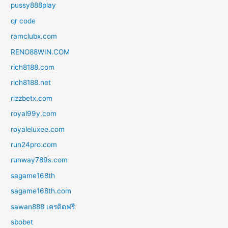
pussy888play
qr code
ramclubx.com
RENO88WIN.COM
rich8188.com
rich8188.net
rizzbetx.com
royal99y.com
royaleluxee.com
run24pro.com
runway789s.com
sagame168th
sagame168th.com
sawan888 เครดิตฟรี
sbobet