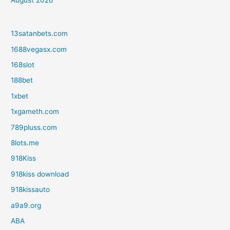
13satanbets.com
1688vegasx.com
168slot
188bet
1xbet
1xgameth.com
789pluss.com
8lots.me
918Kiss
918kiss download
918kissauto
a9a9.org
ABA