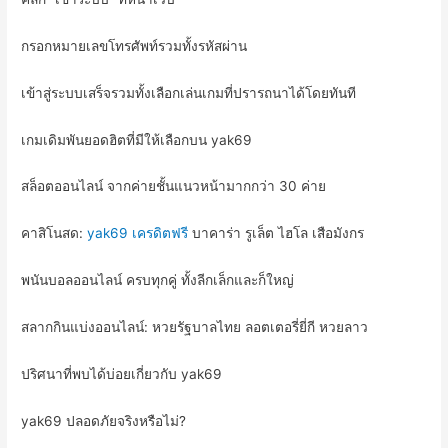
กรอกหมายเลขโทรศัพท์รวมทั้งรหัสผ่าน
เข้าสู่ระบบเสร็จรวมทั้งเลือกเล่นเกมที่ปรารถนาได้โดยทันที
เกมเดิมพันยอดฮิตที่มีให้เลือกบน yak69
สล็อตออนไลน์ จากค่ายชั้นแนวหน้ามากกว่า 30 ค่าย
คาสิโนสด:
yak69 เครดิตฟรี
บาคาร่า รูเล็ต ไฮโล เสือมังกร
พนันบอลออนไลน์ ครบทุกคู่ ทั้งลีกเล็กและก็ใหญ่
สลากกินแบ่งออนไลน์: หวยรัฐบาลไทย ลอตเตอรี่ยี่กี หวยลาว
ปริศนาที่พบได้บ่อยเกี่ยวกับ yak69
yak69 ปลอดภัยจริงหรือไม่?