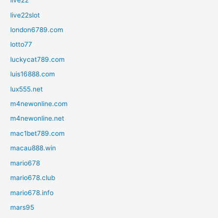
live22
live22slot
london6789.com
lotto77
luckycat789.com
luis16888.com
lux555.net
m4newonline.com
m4newonline.net
mac1bet789.com
macau888.win
mario678
mario678.club
mario678.info
mars95