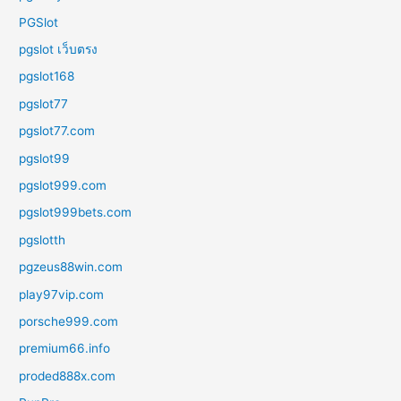
PGSlot
pgslot เว็บตรง
pgslot168
pgslot77
pgslot77.com
pgslot99
pgslot999.com
pgslot999bets.com
pgslotth
pgzeus88win.com
play97vip.com
porsche999.com
premium66.info
proded888x.com