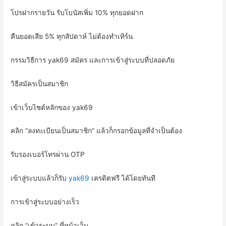
โปรฝากรายวัน รับโบนัสเพิ่ม 10% ทุกยอดฝาก
คืนยอดเสีย 5% ทุกสัปดาห์ ไม่ต้องทำเทิร์น
กรรมวิธีการ yak69 สมัคร และการเข้าสู่ระบบที่ปลอดภัย
วิธีสมัครเป็นสมาชิก
เข้าเว็บไซต์หลักของ yak69
คลิก “ลงทะเบียนเป็นสมาชิก” แล้วก็กรอกข้อมูลที่จำเป็นต้อง
รับรองเบอร์โทรผ่าน OTP
เข้าสู่ระบบแล้วก็รับ
yak69
เครดิตฟรี ได้โดยทันที
การเข้าสู่ระบบอย่างเร็ว
คลิก “เข้าระบบ” ที่หน้าเว็บ