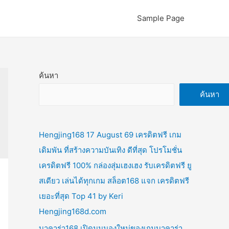
Sample Page
ค้นหา
ค้นหา
Hengjing168 17 August 69 เครดิตฟรี เกม
เดิมพัน ที่สร้างความบันเทิง ดีที่สุด โปรโมชั่น
เครดิตฟรี 100% กล่องสุ่มเฮงเฮง รับเครดิตฟรี ยู
สเดียว เล่นได้ทุกเกม สล็อต168 แจก เครดิตฟรี
เยอะที่สุด Top 41 by Keri
Hengjing168d.com
บาคาร่า168 เปิดมุมมองใหม่ของเกมบาคาร่า