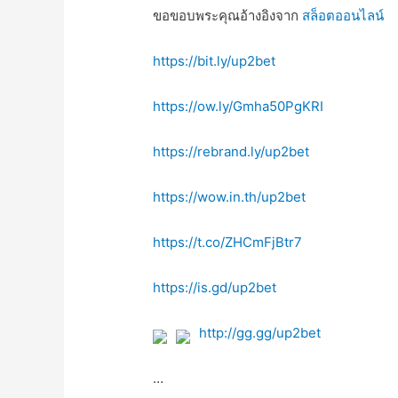
ขอขอบพระคุณอ้างอิงจาก
สล็อตออนไลน์
https://bit.ly/up2bet
https://ow.ly/Gmha50PgKRI
https://rebrand.ly/up2bet
https://wow.in.th/up2bet
https://t.co/ZHCmFjBtr7
https://is.gd/up2bet
http://gg.gg/up2bet
…