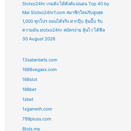
Slotxo24hr เกมดัง ได้ตังค์แน่นอน Top 40 by
Mai Slotxo24hrf.com สมาชิกใหม่รับสูงสุด
1,000 ทุกโปร ถอนได้จริง ฝากปุ๊บ ลุ้นปั๊บ รับ
ความมัน slotxo24hr สมัครง่าย ลุ้นไว ได้ฟีล
30 August 2026
13satanbets.com
1688vegasx.com
168slot
188bet
1xbet
1xgameth.com
789pluss.com
8lots.me