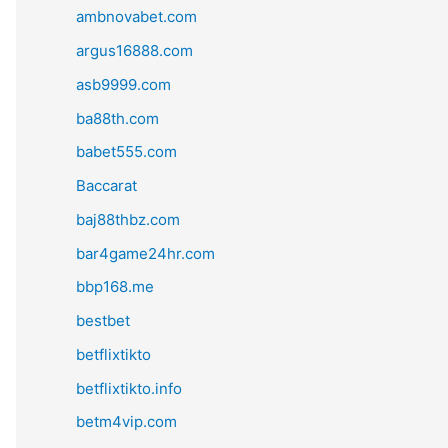
ambnovabet.com
argus16888.com
asb9999.com
ba88th.com
babet555.com
Baccarat
baj88thbz.com
bar4game24hr.com
bbp168.me
bestbet
betflixtikto
betflixtikto.info
betm4vip.com