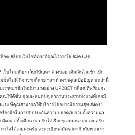
ล็อต สล็อตเว็บไซต์ตรงที่คุณไว้วางใจ สมัครเลย!
ว็บไม่เสถียร เว็บมีปัญหา ค้างบ่อย เติมเงินไม่เข้า เบิก
มชั่นไม่ดี กิจกรรมก็หาย ฯลฯ ถ้าหากคุณเบื่อปัญหาเหล่านี้
บเราสมาชิกใหม่มาแรงอย่าง UP2BET สล็อต ที่พร้อมจะ
ุณให้ดีขึ้น คุณจะหมดปัญหากวนประสาททั้งปวงที่เคยมี
แรง ที่คุณสามารถใช้บริการได้อย่างมีความสุข ส่งตรง
็นเครื่องมือในการรับประกันความปลอดภัยรวมทั้งความน่า
ย มีตลอดทั้งเดือน ยอมรับได้เรื่อยๆแน่นอน บอกเลยครับ
ุณไว้วางใจได้เลยนะครับ ลงทะเบียนสมัครสมาชิกกับพวกเรา