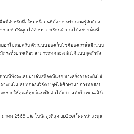
ือพื้นที่สำหรับมือใหม่หรือคนที่ต้องการทำความรู้จักกับเก
ช่วยทำให้คุณได้ศึกษาเล่าเรียนตัวเกมได้อย่างเต็มที่
ที่ผมบอกไปเลยครับ ตัวระบบของเว็บไซต์ของเรานั้นมีระบบ
์แม้กระทั้งบาทเดียว สามารถทดลองเล่นได้แบบสุดกำลัง
ท่านที่พึ่งจะเคยมาเล่นสล็อตทีแรก บางครั้งอาจจะยังไม่
จจะยังไม่เคยทดลองวิธีต่างๆที่ได้ศึกษามา การทดสอบ
ถจะช่วยให้คุณพิสูจน์และฝึกฝนได้อย่างแท้จริง คอนเฟิร์ม
รกฎาคม 2566 Uta โบนัสสูงที่สุด up2betโคตรน่าลงทุน