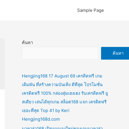
Sample Page
ค้นหา
ค้นหา
Hengjing168 17 August 69 เครดิตฟรี เกม
เดิมพัน ที่สร้างความบันเทิง ดีที่สุด โปรโมชั่น
เครดิตฟรี 100% กล่องสุ่มเฮงเฮง รับเครดิตฟรี ยู
สเดียว เล่นได้ทุกเกม สล็อต168 แจก เครดิตฟรี
เยอะที่สุด Top 41 by Keri
Hengjing168d.com
บาคาร่า168 เปิดมุมมองใหม่ของเกมบาคาร่า