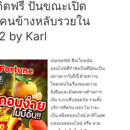
ิตฟรี ปั่นขณะเปิด
คนข้างหลับรวยใน
2 by Karl
starbet88 คือเว็บพนัน
ออนไลน์ที่กำลังเป็นที่นิยมเป็น
อย่างมากในปีนี้ ด้วยความ
โดดเด่นในเรื่องของความ
ยั่งยืนและมั่นคงทางด้านการ
เงิน ระบบที่ปลอดภัย รวมทั้ง
บริการที่ครบวงจร ไม่ว่าจะ
เป็น สล็อตออนไลน์ คาสิโนสด
แทงบอลออนไลน์ หรือ หวย