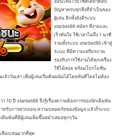
ออนไลน์ เว็บไซต์เดียวตอบ
ปัญหาครบทุกสิ่งที่จำเป็นของ
ผู้เล่น อีกทั้งยังมีระบบ
starbet88 สมัคร ที่ง่ายและ
เร็วทันใจ ใช้เวลาไม่ถึง 1 นาที
รวมทั้งระบบ starbet88 เข้าสู่
ระบบ ที่มีความเสถียรภาพ
รองรับการใช้งานได้ทุกเครื่อง
ใช้ไม้สอย พร้อมโปรโมชั่น
ล้ววันเล่า เพื่อผู้เล่นเริ่มต้นพนันได้โดยทันทีโดยไม่ต้อง
0 ปี starbet88 จึงรู้เรื่องความต้องการของนักเดิมพัน
เร็วสำหรับการฝากถอน ความปลอดภัยของข้อมูล แล้วก็ระบบ
ิมพันที่มีผู้เล่นเพิ่มขึ้นสม่ำเสมอทุกๆวัน
เลือกเล่นมากที่สุด