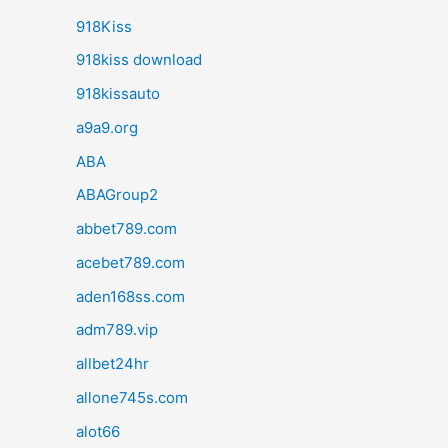
918Kiss
918kiss download
918kissauto
a9a9.org
ABA
ABAGroup2
abbet789.com
acebet789.com
aden168ss.com
adm789.vip
allbet24hr
allone745s.com
alot66