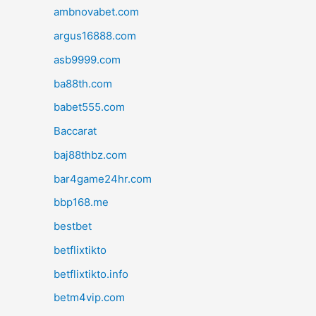
ambnovabet.com
argus16888.com
asb9999.com
ba88th.com
babet555.com
Baccarat
baj88thbz.com
bar4game24hr.com
bbp168.me
bestbet
betflixtikto
betflixtikto.info
betm4vip.com