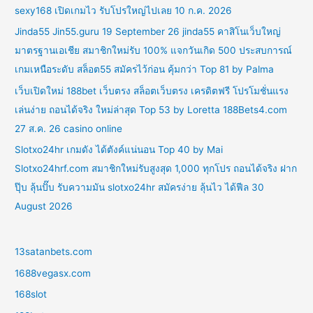
sexy168 เปิดเกมไว รับโปรใหญ่ไปเลย 10 ก.ค. 2026
Jinda55 Jin55.guru 19 September 26 jinda55 คาสิโนเว็บใหญ่
มาตรฐานเอเชีย สมาชิกใหม่รับ 100% แจกวันเกิด 500 ประสบการณ์
เกมเหนือระดับ สล็อต55 สมัครไว้ก่อน คุ้มกว่า Top 81 by Palma
เว็บเปิดใหม่ 188bet เว็บตรง สล็อตเว็บตรง เครดิตฟรี โปรโมชั่นแรง
เล่นง่าย ถอนได้จริง ใหม่ล่าสุด Top 53 by Loretta 188Bets4.com
27 ส.ค. 26 casino online
Slotxo24hr เกมดัง ได้ตังค์แน่นอน Top 40 by Mai
Slotxo24hrf.com สมาชิกใหม่รับสูงสุด 1,000 ทุกโปร ถอนได้จริง ฝาก
ปุ๊บ ลุ้นปั๊บ รับความมัน slotxo24hr สมัครง่าย ลุ้นไว ได้ฟีล 30
August 2026
13satanbets.com
1688vegasx.com
168slot