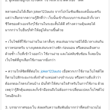
หลายคนไม่ได้เลือก joker123auto จากโปรโมชันเพียงแค่นั้นนะครับ
แต่ว่าเลือกจากความรู้สึกที่ว่า เว็บนั้นเข้ากับแบบการเล่นแล้วก็เวลา
ชีวิตของตัวเองจริงๆใช้งานในระยะสั้นได้ดี สร้างความคุ้นเคยได้
มากกว่าเว็บอื่นๆก็ทำให้อยู่ได้นานขึ้นด้วย
• เว็บไซต์ที่ใช้งานง่ายในเวลาสั้นๆ: คนเล่นมากมายมิได้มีเวลาเล่นกัน
ยาวหรอกครับ บางบุคคลเล่นระหว่างพัก ก่อนนอน หรือตอนเดินทาง
ด้วยซ้ำ เว็บที่เข้าไวออกไว ใช้งานง่าย และไม่สลับซับซ้อน ก็เลยเป็น
เว็บไซต์ที่ถูกเลือกใช้งานมากยิ่งกว่า
• ความใกล้ชิดที่ดีต่อใจ:
joker123auto
เมื่อพวกเราใช้งานเว็บไซต์ใด
ก็ตามไปสักระยะกระทั่งจำตำแหน่งต่างๆจำระบบ หรือทราบดีแล้วว่า
ต้องกดอะไรตรงไหนบ้าง มันก็ทำให้สบายใจสำหรับในการใช้งาน ด้วย
เหตุว่ารู้สึกคุ้นเคยและก็เข้ามือจนถึงไม่ต้องการเปลี่ยนแปลงเว็บไซต์ไป
ไหนอีกแล้ว
3. บรรยากาศของเว็บ ส่งผลกับความสัมพันธ์มากกว่าที่คนจำนวนไม่