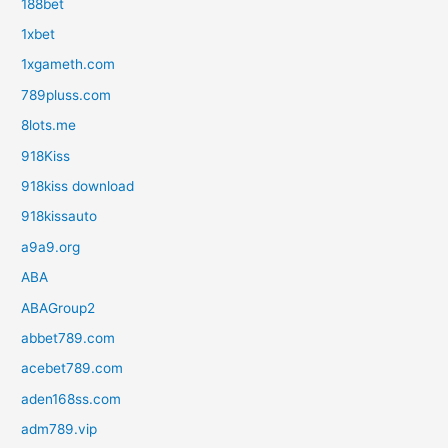
188bet
1xbet
1xgameth.com
789pluss.com
8lots.me
918Kiss
918kiss download
918kissauto
a9a9.org
ABA
ABAGroup2
abbet789.com
acebet789.com
aden168ss.com
adm789.vip