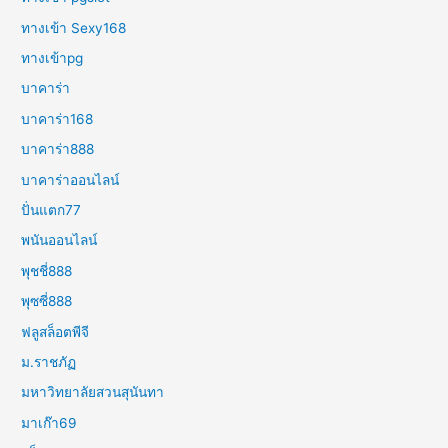
ทางเข้า Sexy168
ทางเข้าpg
บาคาร่า
บาคาร่า168
บาคาร่า888
บาคาร่าออนไลน์
ปั่นแตก77
พนันออนไลน์
พุชชี่888
พุซซี่888
ฟลูสล็อตพีจี
ม.ราชภัฏ
มหาวิทยาลัยสวนสุนันทา
มาเก๊า69