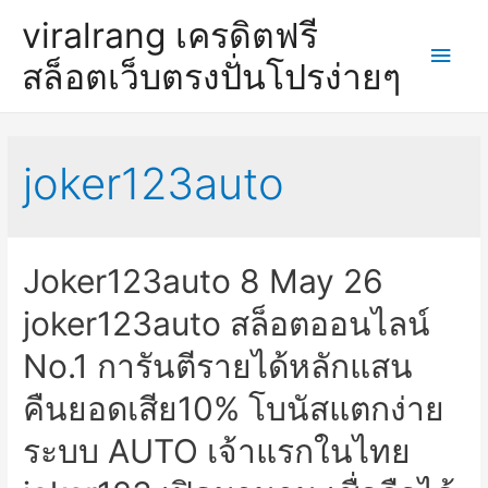
viralrang เครดิตฟรี
Main
สล็อตเว็บตรงปั่นโปรง่ายๆ
Men
joker123auto
Joker123auto 8 May 26
joker123auto สล็อตออนไลน์
No.1 การันตีรายได้หลักแสน
คืนยอดเสีย10% โบนัสแตกง่าย
ระบบ AUTO เจ้าแรกในไทย