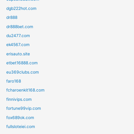
dgb222hot.com
dr888
dr888bet.com
du2477.com
ek4567.com
erisauto.site
etbet16888.com
eu369clubs.com
faro168
fcharoenkit168.com
finnivips.com
fortune99vip.com
fox689ok.com
fullsloteiei.com