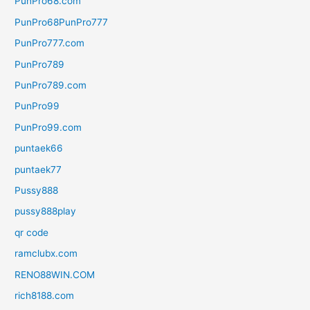
PunPro68.com
PunPro68PunPro777
PunPro777.com
PunPro789
PunPro789.com
PunPro99
PunPro99.com
puntaek66
puntaek77
Pussy888
pussy888play
qr code
ramclubx.com
RENO88WIN.COM
rich8188.com