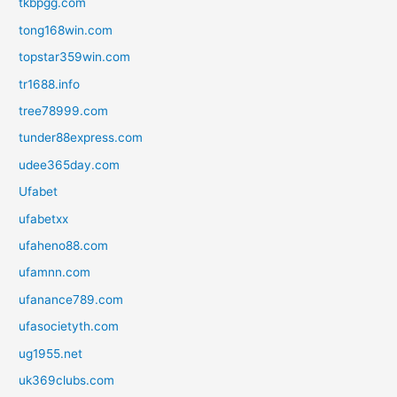
tkbpgg.com
tong168win.com
topstar359win.com
tr1688.info
tree78999.com
tunder88express.com
udee365day.com
Ufabet
ufabetxx
ufaheno88.com
ufamnn.com
ufanance789.com
ufasocietyth.com
ug1955.net
uk369clubs.com