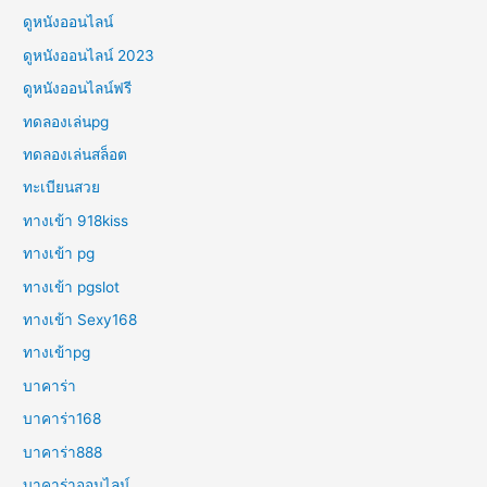
ดูหนังออนไลน์
ดูหนังออนไลน์ 2023
ดูหนังออนไลน์ฟรี
ทดลองเล่นpg
ทดลองเล่นสล็อต
ทะเบียนสวย
ทางเข้า 918kiss
ทางเข้า pg
ทางเข้า pgslot
ทางเข้า Sexy168
ทางเข้าpg
บาคาร่า
บาคาร่า168
บาคาร่า888
บาคาร่าออนไลน์