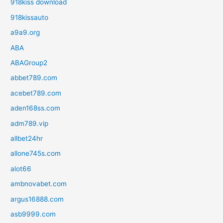
918kiss download
918kissauto
a9a9.org
ABA
ABAGroup2
abbet789.com
acebet789.com
aden168ss.com
adm789.vip
allbet24hr
allone745s.com
alot66
ambnovabet.com
argus16888.com
asb9999.com