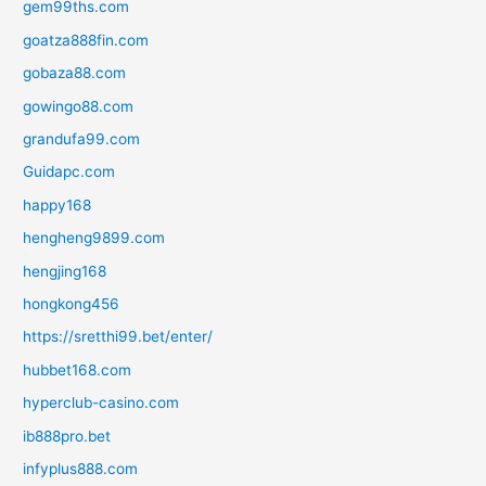
gem99ths.com
goatza888fin.com
gobaza88.com
gowingo88.com
grandufa99.com
Guidapc.com
happy168
hengheng9899.com
hengjing168
hongkong456
https://sretthi99.bet/enter/
hubbet168.com
hyperclub-casino.com
ib888pro.bet
infyplus888.com