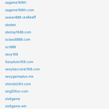
sagame168th
sagame168th.com
sawan888 เครดิตฟรี
sbobet
sbotop1688.com
sclass8888.com
scr888
sexy168
SexyAuto168.com
sexybaccarat168.com
sexygameplus.me
shinobi24hr.com
sing55fun.com
six9game
six9game.win