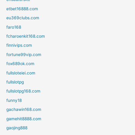
etbet16888.com
eu369clubs.com
faro168
fcharoenkit168.com
finnivips.com
fortune99vip.com
fox689ok.com
fullsloteiei.com
fullslotpg
fullslotpg168.com
funny18
gachawin168.com
gamehit8888.com
gaojing888