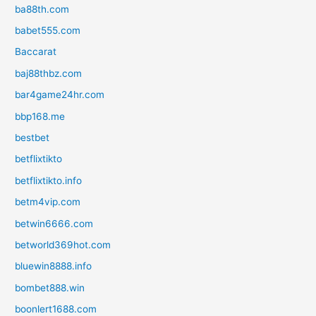
ba88th.com
babet555.com
Baccarat
baj88thbz.com
bar4game24hr.com
bbp168.me
bestbet
betflixtikto
betflixtikto.info
betm4vip.com
betwin6666.com
betworld369hot.com
bluewin8888.info
bombet888.win
boonlert1688.com