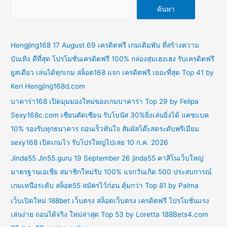
ค้นหา
Hengjing168 17 August 69 เครดิตฟรี เกมเดิมพัน ที่สร้างความ
บันเทิง ดีที่สุด โปรโมชั่นเครดิตฟรี 100% กล่องสุ่มเฮงเฮง รับเครดิตฟรี
ยูสเดียว เล่นได้ทุกเกม สล็อต168 แจก เครดิตฟรี เยอะที่สุด Top 41 by
Keri Hengjing168d.com
บาคาร่า168 เปิดมุมมองใหม่ของเกมบาคาร่า Top 29 by Felipa
Sexy168c.com เซียนตัดเซียน รับโบนัส 30%ยิ่งเล่นยิ่งได้ แคชแบค
10% รองรับทุกธนาคาร ถอนเร็วทันใจ สัมผัสโต๊ะสดระดับพรีเมียม
sexy168 เปิดเกมไว รับโปรใหญ่ไปเลย 10 ก.ค. 2026
Jinda55 Jin55.guru 19 September 26 jinda55 คาสิโนเว็บใหญ่
มาตรฐานเอเชีย สมาชิกใหม่รับ 100% แจกวันเกิด 500 ประสบการณ์
เกมเหนือระดับ สล็อต55 สมัครไว้ก่อน คุ้มกว่า Top 81 by Palma
เว็บเปิดใหม่ 188bet เว็บตรง สล็อตเว็บตรง เครดิตฟรี โปรโมชั่นแรง
เล่นง่าย ถอนได้จริง ใหม่ล่าสุด Top 53 by Loretta 188Bets4.com