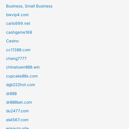
Business, Small Business
bwvip4.com
carlo999.net
cashgame168
Casino
cc11388.com
chang7777
chinatown888.win
cupcake88x.com
dgb222hot.com
dr888
dr888bet.com
du2477.com
ek4567.com
erisauto.site