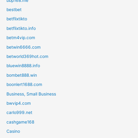
bbp168.me
bestbet
betflixtikto
betflixtikto.info
betm4vip.com
betwin6666.com
betworld369hot.com
bluewin8888.info
bombet888.win
boonlert1688.com
Business, Small Business
bwvip4.com
carlo999.net
cashgame168
Casino