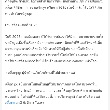
ต่างๆที่จะช่วยเพิ่มโอกาสสำหรับการชนะ ยกตัวอย่างเช่น การเลือกเกม
สล็อตที่มีอัตราการจ่ายเงินสูง หรือการใช้โปรโมชั่นแล้วก็โบนัสให้เกิด
คุณประโยชน์สูงสุด
เกม สล็อตแตกดี 2025
ในปี 2025 เกมสล็อตแตกดีได้รับการพัฒนาให้มีความมากมายรวมทั้ง
น่าดึงดูดเพิ่มขึ้นเรื่อยๆ ด้วยการอัพเดทกราฟิกแล้วก็ฟีเจอร์ใหม่ๆที่เพิ่ม
ความสนุกสนานร่าเริงแล้วก็ท้าทายให้กับผู้เล่น นอกนั้นยังมีการ
ปรับปรุงแก้ไขระบบการชำระเงินรวมทั้งโบนัสให้มีคุณภาพมากขึ้น
ทำให้เกมสล็อตแตกดีในปีนี้เป็นด้ามจับตามองของนักพนันทั่วโลก
• สล็อตpg: ผู้นำด้านเว็บไซต์ตรงที่ไม่ผ่านเอเย่นต์
สล็อต pg เป็นคาสิโนยักษ์ใหญ่ที่ให้บริการเกมคาสิโนครบวงจรใน
ประเทศไทย โดยมีการแจกมากมายและก็คืนทุนให้สุดคุ้ม มาพร้อมกับ
แบบอย่างเว็บไซต์ที่ทันสมัยรวมทั้งการบริการลูกค้าในระดับไฮเอนด์
สล็อตแตกดี
ยังมีการคัดสรร