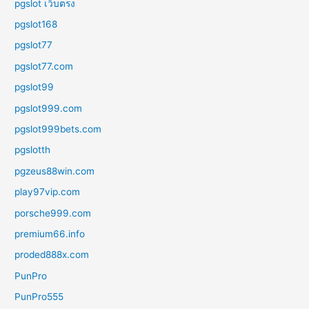
pgslot เว็บตรง
pgslot168
pgslot77
pgslot77.com
pgslot99
pgslot999.com
pgslot999bets.com
pgslotth
pgzeus88win.com
play97vip.com
porsche999.com
premium66.info
proded888x.com
PunPro
PunPro555