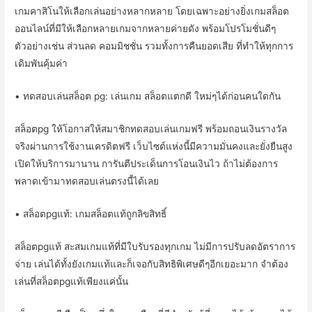
เกมคาสิโนให้เลือกเล่นอย่างหลากหลาย โดยเฉพาะอย่างยิ่งเกมสล็อต
ออนไลน์ที่มีให้เลือกหลายเกมจากหลายค่ายดัง พร้อมโปรโมชั่นดีๆ
ตัวอย่างเช่น ส่วนลด คอมมิชชั่น รวมทั้งการคืนยอดเสีย ที่ทำให้ทุกการ
เดิมพันคุ้มค่า
• ทดสอบเล่นสล็อต pg: เล่นเกม สล็อตแตกดี ใหม่ๆได้ก่อนคนใดกัน
สล็อตpg ให้โอกาสให้สมาชิกทดสอบเล่นเกมฟรี พร้อมถอนเงินรางวัล
จริงผ่านการใช้งานเครดิตฟรี เว็บไซต์แห่งนี้มีความมั่นคงและยั่งยืนสูง
เปิดให้บริการมานาน การันตีประเด็นการโอนเงินไว ถ้าไม่ต้องการ
พลาดเข้ามาทดสอบเล่นตรงนี้ได้เลย
• สล็อตpgแท้: เกมสล็อตแท้ถูกลิขสิทธิ์
สล็อตpgแท้ สะสมเกมแท้ที่มีใบรับรองทุกเกม ไม่มีการปรับลดอัตราการ
จ่าย เล่นได้ทั้งยังเกมแท้และก็เจอกับสิทธิพิเศษดีๆอีกเยอะมาก จำต้อง
เล่นที่สล็อตpgแท้เพียงแค่นั้น