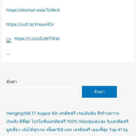
https://shorturl.asia/1UWcA
https://cutt.ly/VrxuuHOv
https://t.co/zDJMTfKsli
…
ค้นหา
ค้นหา
Hengjing168 17 August 69 เครดิตฟรี เกมเดิมพัน ที่สร้างความ
บันเทิง ดีที่สุด โปรโมชั่นเครดิตฟรี 100% กล่องสุ่มเฮงเฮง รับเครดิตฟรี
ยูสเดียว เล่นได้ทุกเกม สล็อต168 แจก เครดิตฟรี เยอะที่สุด Top 41 by