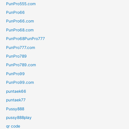
PunPro555.com
PunPro66
PunPro66.com
PunPro68.com
PunPro68PunPro777
PunPro777.com
PunPro789
PunPro789.com
PunPro99
PunPro99.com
puntaek66
puntaek77
Pussy888
pussy888play
qr code