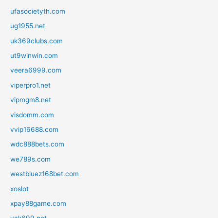
ufasocietyth.com
ug1955.net
uk369clubs.com
ut9winwin.com
veera6999.com
viperpro1.net
vipmgm8.net
visdomm.com
vvip16688.com
wdc888bets.com
we789s.com
westbluez168bet.com
xoslot
xpay88game.com