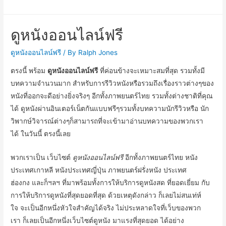
ดูหนังออนไลน์ฟรี
ดูหนังออนไลน์ฟรี
/ By
Ralph Jones
ตรงนี้
พร้อม
ดูหนังออนไลน์ฟรี
ที่
ค่อนข้างจะ
เหมาะสมที่สุด
รวมทั้ง
มี
บทความ
จำนวนมาก
สำหรับการ
รีวิว
หนัง
หรือ
รวมถึง
เรื่องราว
ต่างๆ
ของ
หนัง
ที่
ออกจะ
ดี
อย่างยิ่งจริงๆ
อีกทั้ง
ภาพยนตร์ไทย
รวมทั้ง
ต่างชาติ
ที่
คุณ
ได้
ดูหนังผ่านอินเตอร์เน็ต
กัน
แบบ
ฟรี
ๆ
รวมทั้ง
บทความ
นัก
รีวิว
หรือ
นัก
วิพากษ์วิจารณ์
ต่างๆ
ก็
สามารถ
ที่จะ
เข้ามา
อ่าน
บทความ
ของ
พวกเรา
ได้
ใน
วันนี้
ตรงนี้
เลย
พวกเรา
เป็น
เว็บไซต์
ดูหนังออนไลน์ฟรี
อีกทั้ง
ภาพยนตร์ไทย
หนัง
ประเทศเกาหลี
หนัง
ประเทศญี่ปุ่น
ภาพยนตร์ฝรั่ง
หนัง
ประเทศ
ฮ่องกง
และก็
ฯลฯ
ที่มา
พร้อมทั้ง
การ
ให้บริการ
ดูหนัง
สด
ที่
ยอดเยี่ยม
กับ
การ
ให้บริการ
ดูหนัง
ที่สุดยอด
ที่สุด
ด้วยเหตุดังกล่าว
ก็เลย
ไม่
สนเท่ห์
ใจ
จะ
เป็น
อีก
หนึ่ง
หัวใจสำคัญ
ได้
จริง
ไม่
ประหลาดใจ
ที่
เว็บ
ของ
พวก
เรา
ก็เลย
เป็น
อีก
หนึ่ง
เว็บไซต์
ดูหนัง
มาแรง
ที่สุดยอด
ได้
อย่าง