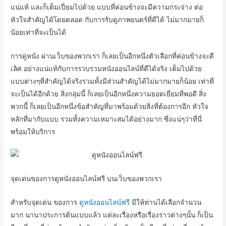
แน่แท้
และก็
เต็มเปี่ยม
ไป
ด้วย
แบบ
ที่
ค่อนข้างจะ
มี
ความกระจ่าง
ต่อ
หัวใจสำคัญ
ได้
โดยตลอด
กับ
การ
รับ
ดู
ภาพยนตร์
ที่
ดี
ได้
ไม่
มากมาย
ก็
น้อย
เท่าที่
จะ
เป็นได้
การดู
หนัง
ผ่าน
เว็บ
ของ
พวกเรา
ก็เลย
เป็น
อีก
หนึ่ง
ตัวเลือก
ที่
ค่อนข้างจะ
ดี
เลิศ
อย่างแน่แท้
กับ
การรวบรวม
หนัง
ออนไลน์
ที่
ดี
ได้
จริง
เต็มไปด้วย
แบบ
ต่างๆ
ที่
สำคัญ
ได้
จริง
รวมทั้ง
มีส่วน
สำคัญ
ได้
ไม่
มากมาย
ก็
น้อย
เท่าที่
จะ
เป็นได้
อีกด้วย
สิ่ง
กลุ่มนี้
ก็เลย
เป็น
อีก
หนึ่ง
ความยอดเยี่ยม
ที่
พอดี
สิ่ง
พวกนี้
ก็เลย
เป็น
อีก
หนึ่ง
ข้อสำคัญ
ที่มา
พร้อมด้วย
สิ่งที่ต้องการ
อีก
หัวใจ
หลัก
ที่มา
กับ
แบบ
รวมทั้ง
ความเหมาะสม
ได้
อย่างมาก
ซึ่ง
แน่ๆ
ว่าที่
นี่
พร้อม
ให้บริการ
จุดเด่น
ของ
การ
ดูหนังออนไลน์ฟรี
บน
เว็บ
ของ
พวกเรา
สำหรับ
จุดเด่น
ของ
การ
ดูหนังออนไลน์ฟรี
มี
ให้ท่าน
ได้
เลือก
จำนวน
มาก
นานาประการ
ต้นแบบ
แล้ว
แต่ละ
เรื่อง
หรือ
เรื่องราว
ต่างๆ
นั้น
ก็
เป็น