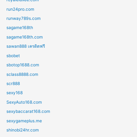
run24pro.com
runway789s.com
sagame168th
sagame168th.com
sawan888 เครดิตฟรี
sbobet
sbotop1688.com
sclass8888.com
scr888
sexy168
SexyAuto168.com
sexybaccarat168.com
sexygameplus.me
shinobi24hr.com