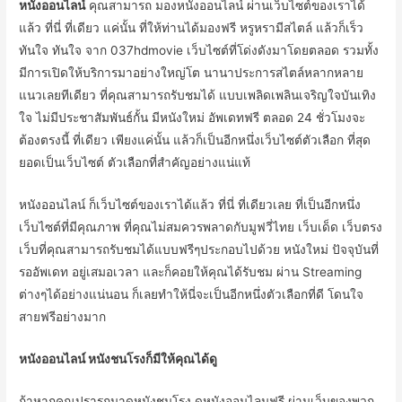
หนังออนไลน์
คุณสามารถ มองหนังออนไลน์ ผ่านเว็บไซต์ของเราได้
แล้ว ที่นี่ ที่เดียว แค่นั้น ที่ให้ท่านได้มองฟรี หรูหรามีสไตล์ แล้วก็เร็ว
ทันใจ ทันใจ จาก 037hdmovie เว็บไซต์ที่โด่งดังมาโดยตลอด รวมทั้ง
มีการเปิดให้บริการมาอย่างใหญ่โต นานาประการสไตล์หลากหลาย
แนวเลยทีเดียว ที่คุณสามารถรับชมได้ แบบเพลิดเพลินเจริญใจบันเทิง
ใจ ไม่มีประชาสัมพันธ์กั้น มีหนังใหม่ อัพเดทฟรี ตลอด 24 ชั่วโมงจะ
ต้องตรงนี้ ที่เดียว เพียงแค่นั้น แล้วก็เป็นอีกหนึ่งเว็บไซต์ตัวเลือก ที่สุด
ยอดเป็นเว็บไซต์ ตัวเลือกที่สำคัญอย่างแน่แท้
หนังออนไลน์ ก็เว็บไซต์ของเราได้แล้ว ที่นี่ ที่เดียวเลย ที่เป็นอีกหนึ่ง
เว็บไซต์ที่มีคุณภาพ ที่คุณไม่สมควรพลาดกับมูฟวี่ไทย เว็บเด็ด เว็บตรง
เว็บที่คุณสามารถรับชมได้แบบฟรีๆประกอบไปด้วย หนังใหม่ ปัจจุบันที่
รออัพเดท อยู่เสมอเวลา และก็คอยให้คุณได้รับชม ผ่าน Streaming
ต่างๆได้อย่างแน่นอน ก็เลยทำให้นี่จะเป็นอีกหนึ่งตัวเลือกที่ดี โดนใจ
สายฟรีอย่างมาก
หนังออนไลน์ หนังชนโรงก็มีให้คุณได้ดู
ถ้าหากคุณปรารถนาดูหนังชนโรง ดูหนังออนไลนฟรี ผ่านเว็บของพวก