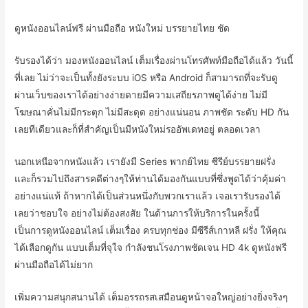
ดูหนังออนไลน์ฟรี ผ่านมือถือ หนังใหม่ บรรยายไทย ชัด
รับรองได้ว่า มองหนังออนไลน์ เต็มเรื่องผ่านโทรศัพท์มือถือได้แล้ว วันนี้
ที่เลย ไม่ว่าจะเป็นทั้งยังระบบ iOS หรือ Android ก็สามารถที่จะรับดู
ผ่านเว็บของเราได้อย่างง่ายดายมีความเสถียรภาพดูได้ง่าย ไม่มี
โฆษณาคั่นไม่มีกระตุก ไม่มีสะดุด อย่างแน่นอน ภาพชัด ระดับ HD กัน
เลยทีเดียวและก็ที่สำคัญเป็นมีหนังใหม่รออัพเดทอยู่ ตลอดเวลา
นอกเหนือจากหนังแล้ว เรายังมี Series พากย์ไทย ซีรีย์บรรยายฝรั่ง
และก็รวมไปถึงสารคดีต่างๆให้ท่านได้มองกันแบบที่ซึ่งพูดได้ว่าคุ้มค่า
อย่างแน่แท้ ถ้าหากได้เป็นส่วนหนึ่งกับพวกเราแล้ว เจอเรารับรองได้
เลยว่าชอบใจ อย่างไม่ต้องสงสัย ในด้านการให้บริการในครั้งนี้
เป็นการดูหนังออนไลน์ เต็มเรื่อง ครบทุกช่อง มีซีรีส์เกาหลี ฝรั่ง ให้คุณ
ได้เลือกดูกัน แบบเต็มที่จุใจ กำลังชนโรงภาพชัดเจน HD 4k ดูหนังฟรี
ผ่านมือถือได้ไม่ยาก
เพิ่มความสนุกสนานได้ เต็มอรรถรสเสมือนดูหน้าจอใหญ่อย่างยิ่งจริงๆ