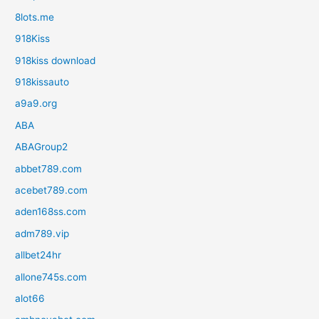
8lots.me
918Kiss
918kiss download
918kissauto
a9a9.org
ABA
ABAGroup2
abbet789.com
acebet789.com
aden168ss.com
adm789.vip
allbet24hr
allone745s.com
alot66