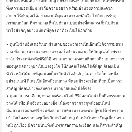
อีก
หนึ่ง
จุด
ที่
ค่อนข้างจะ
สำคัญ
อย่างยิ่งจริงๆ
เป็น
อีก
หนึ่ง
ส่วน
ที่มา
พร้อม
ทั้ง
ความยอดเยี่ยม
มากับ
ความอยาก
พร้อม
อำนวยความสะดวก
สบาย
ให้
กับ
คุณ
ได้
อย่างมาก
ที่
คุณ
สามารถ
เพลินใจ
ไป
กับ
การ
รับ
ดู
ภาพยนตร์
สด
ที่
มากมาย
เต็มไปด้วย
แบบอย่าง
ที่
สมควร
เต็มไปด้วย
หัวใจสำคัญ
อย่างแน่แท้
ที่สุด
เท่าที่
จะ
เป็นได้
อีกด้วย
•
ดูหนังผ่านอินเตอร์เน็ต
ผ่าน
เว็บ
ของ
พวกเรา
เป็น
อีก
หนึ่ง
กิจกรรม
ยาม
ว่าง
ที่สามารถจะช่วย
สร้าง
แรงดลใจ
จำนวนมาก
ให้
กับ
คุณ
ได้
เพราะ
ว่า
ไม่ว่า
จะ
หนัง
หรือ
ซี
รี
ย์
ก็
มี
ความมากมายหลาย
ที่
กล่าวถึง
เอาการ
ราว
ของ
บุคคล
ต่างๆ
มา
เป็น
แรงจูงใจ
ให้
กับ
คุณ
ได้ดิบได้ดี
ที่สุด
ก็เลย
เป็น
หัวใจหลัก
ได้มาก
ที่สุด
และก็
มากับ
หัวใจสำคัญ
ไม่ทางใดก็ทางหนึ่ง
อย่างแน่แท้
ก็เลย
เป็น
อีก
หนึ่ง
หนทาง
ที่
ค่อนข้างจะ
เยี่ยมที่สุด
เป็น
สาระ
สำคัญ
ที่
ค่อนข้างจะ
สมควร
มากมาย
และก็
ดี
ได้
จริง
•
คุณ
สามารถ
เลือก
ดู
ภาพยนตร์
ออนไลน์
ซีรีส์
ออนไลน์
เป็น
กิจกรรม
ยาม
ว่าง
ได้
เพื่อ
เพิ่ม
จังหวะ
อย่างยิ่ง
เนื่องจากว่า
การดู
หนัง
ออนไลน์
นั้น
สามารถ
มอง
ฟรี
รวมทั้ง
สามารถ
ที่สามารถจะช่วย
ผู้ชม
ได้
ทำความ
เข้าใจ
เรื่องราว
ต่างๆ
เกี่ยวกับ
หัวใจสำคัญ
สำหรับในการ
รับ
ดู
เนื่อง
จาก
หนัง
ทุก
เรื่อง
มี
ความบันเทิง
ที่
แทรกสอด
รายละเอียด
และก็
สาระสำคัญ