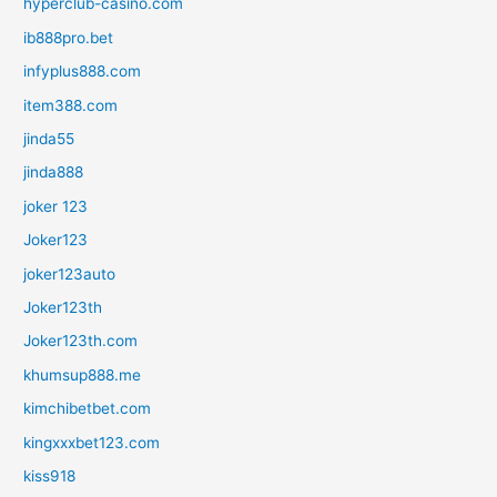
hyperclub-casino.com
ib888pro.bet
infyplus888.com
item388.com
jinda55
jinda888
joker 123
Joker123
joker123auto
Joker123th
Joker123th.com
khumsup888.me
kimchibetbet.com
kingxxxbet123.com
kiss918