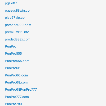
pgslotth
pgzeus88win.com
play97vip.com
porsche999.com
premium66.info
proded888x.com
PunPro
PunPro555
PunPro555.com
PunPro66
PunPro66.com
PunPro68.com
PunPro68PunPro777
PunPro777.com
PunPro789