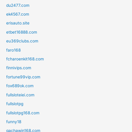
du2477.com
ek4567.com
erisauto.site
etbet16888.com
eu369clubs.com
faro168
fcharoenkit168.com
finnivips.com
fortune99vip.com
fox689ok.com
fullsloteiei.com
fullslotpg
fullslotpg168.com
funny18
gachawin168.com