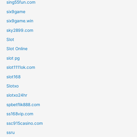
sing55fun.com
six9game
six9game.win
sky2899.com
Slot
Slot Online
slot pg
slot1111ok.com
slot168
Slotxo
slotxo24hr
spbetflik888.com
ss168vip.com
ssc915casino.com
ssru