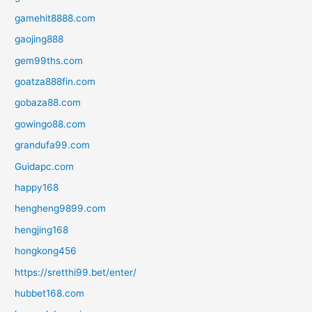
gamehit8888.com
gaojing888
gem99ths.com
goatza888fin.com
gobaza88.com
gowingo88.com
grandufa99.com
Guidapc.com
happy168
hengheng9899.com
hengjing168
hongkong456
https://sretthi99.bet/enter/
hubbet168.com