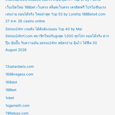
เว็บเปิดใหม่ 188bet เว็บตรง สล็อตเว็บตรง เครดิตฟรี โปรโมชั่นแรง
เล่นง่าย ถอนได้จริง ใหม่ล่าสุด Top 53 by Loretta 188Bets4.com
27 ส.ค. 26 casino online
Slotxo24hr เกมดัง ได้ตังค์แน่นอน Top 40 by Mai
Slotxo24hrf.com สมาชิกใหม่รับสูงสุด 1,000 ทุกโปร ถอนได้จริง ฝาก
ปุ๊บ ลุ้นปั๊บ รับความมัน slotxo24hr สมัครง่าย ลุ้นไว ได้ฟีล 30
August 2026
13satanbets.com
1688vegasx.com
168slot
188bet
1xbet
1xgameth.com
789pluss.com