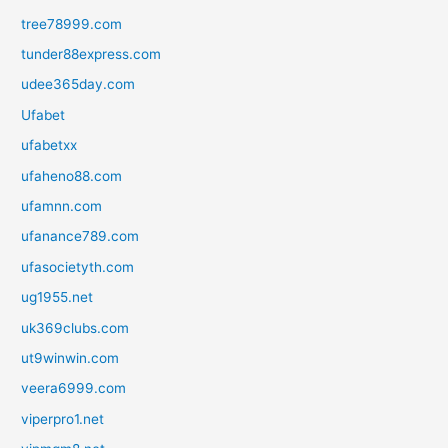
tree78999.com
tunder88express.com
udee365day.com
Ufabet
ufabetxx
ufaheno88.com
ufamnn.com
ufanance789.com
ufasocietyth.com
ug1955.net
uk369clubs.com
ut9winwin.com
veera6999.com
viperpro1.net