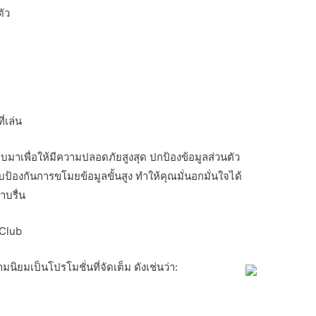
ตัว
่เล่น
เพื่อให้มีความปลอดภัยสูงสุด ปกป้องข้อมูลส่วนตัว
้องกันการขโมยข้อมูลขั้นสูง ทำให้คุณมั่นอกมั่นใจได้
าบรื่น
9Club
มนิยมเป็นโปรโมชั่นที่จัดเต็ม ดังเช่นว่า: