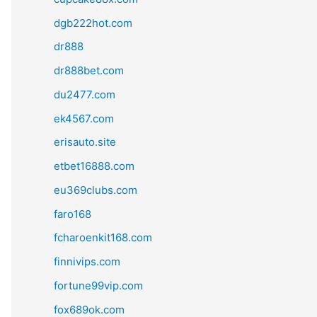
dgb222hot.com
dr888
dr888bet.com
du2477.com
ek4567.com
erisauto.site
etbet16888.com
eu369clubs.com
faro168
fcharoenkit168.com
finnivips.com
fortune99vip.com
fox689ok.com