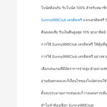
โบนัสต้อนรับ รับโบนัส 100% สำหรับสมาชิก
Sunny999Club เครดิตฟรี
แจกเครดิตฟรี 5
คืนยอดเสีย รับเงินคืนสูงสุด 10% ทุกอาทิตย์
การใช้ Sunny999Club เครดิตฟรี ให้คุ้มที่ส
การใช้ Sunny999Club เครดิตฟรี อย่างชา
เลือกเล่นเกมที่มีอัตราการจ่ายสูง ตัวอย่าง
อ่านข้อตกลงและก็เงื่อนไขของโบนัสก่อนใช้
ตั้งงบประมาณการเล่นและก็วางแผนการเดิ
ทำไมจำต้องเลือก Sunny999Club