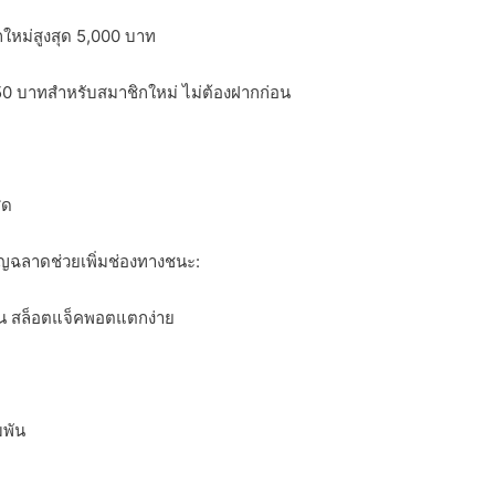
ใหม่สูงสุด 5,000 บาท
0 บาทสำหรับสมาชิกใหม่ ไม่ต้องฝากก่อน
ุด
ญฉลาดช่วยเพิ่มช่องทางชนะ:
เช่น สล็อตแจ็คพอตแตกง่าย
มพัน