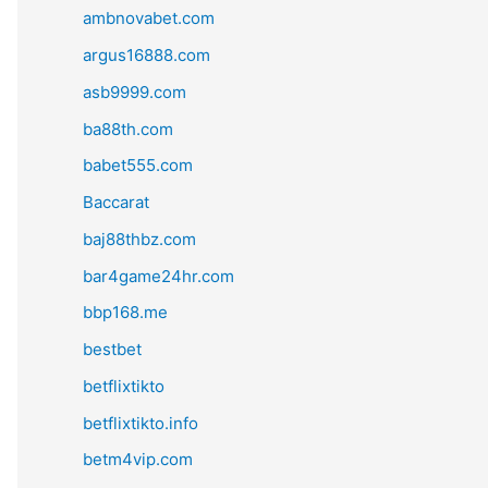
ambnovabet.com
argus16888.com
asb9999.com
ba88th.com
babet555.com
Baccarat
baj88thbz.com
bar4game24hr.com
bbp168.me
bestbet
betflixtikto
betflixtikto.info
betm4vip.com