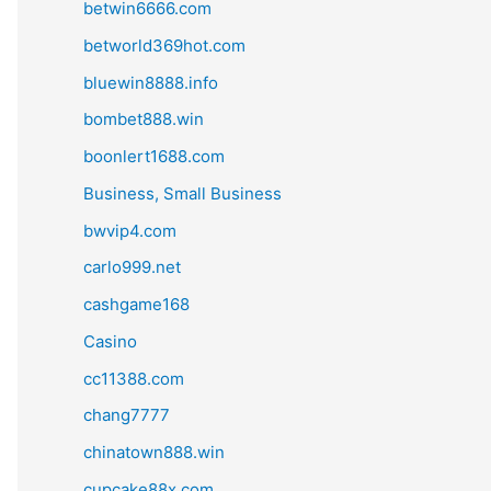
betwin6666.com
betworld369hot.com
bluewin8888.info
bombet888.win
boonlert1688.com
Business, Small Business
bwvip4.com
carlo999.net
cashgame168
Casino
cc11388.com
chang7777
chinatown888.win
cupcake88x.com