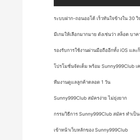
ระบบฝาก-ถอนออโต้ เร็วทันใจข้างใน 30 วิ
มีเกมให้เลือกมากมาย ดังเช่นว่า สล็อต บาคาร
รองรับการใช้งานผ่านมือถืออีกทั้ง iOS และ
โปรโมชั่นจัดเต็ม พร้อม Sunny999Club เค
ทีมงานดูแลลูกค้าตลอด 1 วัน
Sunny999Club สมัครง่าย ไม่ยุ่งยาก
กรรมวิธีการ Sunny999Club สมัคร ทำเป็นง่าย
เข้าหน้าเว็บหลักของ Sunny999Club