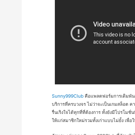
Sunny999Club
คือแพลตฟอร์มการเดิมพันออ
บริการที่ครบวงจร ไม่ว่าจะเป็นเกมสล็อต ค
รื่นเริงใจได้ทุกที่ที่ต้องการ ทั้งยังมีโปร
ให้แก่สมาชิกใหม่รวมทั้งเก่าแบบไม่ยั้ง เพื่