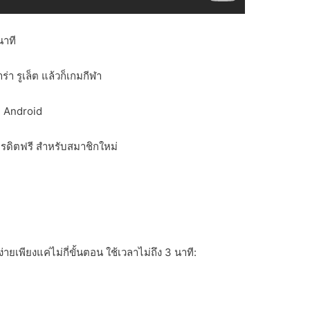
นาที
่า รูเล็ต แล้วก็เกมกีฬา
ก็ Android
รดิตฟรี สำหรับสมาชิกใหม่
เพียงแค่ไม่กี่ขั้นตอน ใช้เวลาไม่ถึง 3 นาที: