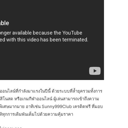
นไลน์ที่กำลังมาแรงในปีนี้ ด้วยระบบที่ล้ำยุครวมทั้งการ
าสิโนสด หรือเกมกีฬาออนไลน์ ผู้เล่นสามารถเข้าถึงความ
โมชั่นพิเศษมากมาย อาทิเช่น Sunny999Club เครดิตฟรี ที่มอบ
อให้ทุกการเดิมพันเต็มไปด้วยความคุ้มราคา