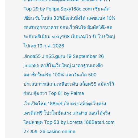
Top 29 by Felipa Sexy168c.com เซียนตัด
เซียน รับโบนัส 30%ยิ่งเล่นยิ่งได้ แคชแบค 10%
รองรับทุกธนาคาร ถอนเร็วทันใจ สัมผัสโต๊ะสด
ระดับพรีเมียม sexy168 เปิดเกมไว รับโปรใหญ่
ไปเลย 10 ก.ค. 2026
Jinda55 Jin55.guru 19 September 26
jinda55 คาสิโนเว็บใหญ่ มาตรฐานเอเชีย
สมาชิกใหม่รับ 100% แจกวันเกิด 500
ประสบการณ์เกมเหนือระดับ สล็อต55 สมัครไว้
ก่อน คุ้มกว่า Top 81 by Palma
เว็บเปิดใหม่ 188bet เว็บตรง สล็อตเว็บตรง
เครดิตฟรี โปรโมชั่นแรง เล่นง่าย ถอนได้จริง
ใหม่ล่าสุด Top 53 by Loretta 188Bets4.com
27 ส.ค. 26 casino online