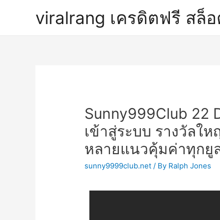
viralrang เครดิตฟรี สล็อ
Sunny999Club 22 
เข้าสู่ระบบ รางวัลใ
หลายแนวคุ้มค่าทุกยู
sunny9999club.net
/ By
Ralph Jones