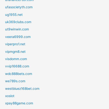
ufasocietyth.com
ug1955.net
uk369clubs.com
ut9winwin.com
veera6999.com
viperpro1.net
vipmgm8.net
visdomm.com
vvip16688.com
wdc888bets.com
we789s.com
westbluez168bet.com
xoslot
xpay88game.com