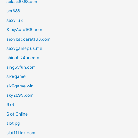
sclass8888.com
scr888
sexy168
SexyAuto168.com
sexybaccarat168.com
sexygameplus.me
shinobi24hr.com
sing55fun.com
six9game
six9game.win
sky2899.com
Slot
Slot Online
slot pg
slot1111ok.com