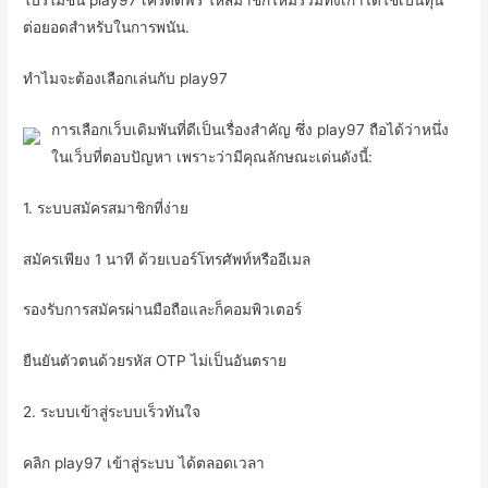
โปรโมชั่น play97 เครดิตฟรี ให้สมาชิกใหม่รวมทั้งเก่าได้ใช้เป็นทุน
ต่อยอดสำหรับในการพนัน.
ทำไมจะต้องเลือกเล่นกับ play97
การเลือกเว็บเดิมพันที่ดีเป็นเรื่องสำคัญ ซึ่ง play97 ถือได้ว่าหนึ่ง
ในเว็บที่ตอบปัญหา เพราะว่ามีคุณลักษณะเด่นดังนี้:
1. ระบบสมัครสมาชิกที่ง่าย
สมัครเพียง 1 นาที ด้วยเบอร์โทรศัพท์หรืออีเมล
รองรับการสมัครผ่านมือถือและก็คอมพิวเตอร์
ยืนยันตัวตนด้วยรหัส OTP ไม่เป็นอันตราย
2. ระบบเข้าสู่ระบบเร็วทันใจ
คลิก play97 เข้าสู่ระบบ ได้ตลอดเวลา