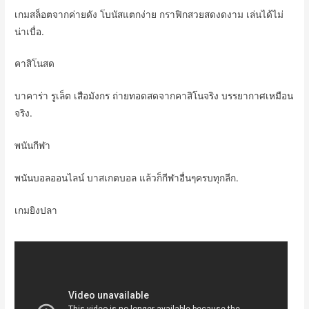
เกมสล็อตจากค่ายดัง โบนัสแตกง่าย กราฟิกสวยสดงดงาม เล่นได้ไม่
น่าเบื่อ.
คาสิโนสด
บาคาร่า รูเล็ต เสือมังกร ถ่ายทอดสดจากคาสิโนจริง บรรยากาศเหมือน
จริง.
พนันกีฬา
พนันบอลออนไลน์ บาสเกตบอล แล้วก็กีฬาอื่นๆครบทุกลีก.
เกมยิงปลา