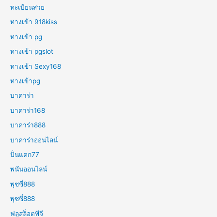
ทะเบียนสวย
ทางเข้า 918kiss
ทางเข้า pg
ทางเข้า pgslot
ทางเข้า Sexy168
ทางเข้าpg
บาคาร่า
บาคาร่า168
บาคาร่า888
บาคาร่าออนไลน์
ปั่นแตก77
พนันออนไลน์
พุชชี่888
พุซซี่888
ฟลูสล็อตพีจี