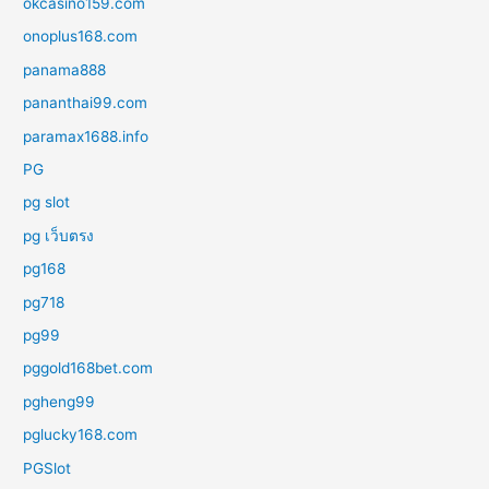
okcasino159.com
onoplus168.com
panama888
pananthai99.com
paramax1688.info
PG
pg slot
pg เว็บตรง
pg168
pg718
pg99
pggold168bet.com
pgheng99
pglucky168.com
PGSlot