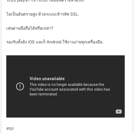
ไม่เป็นอันตรายสูง ด้วยระบบเข้ารหัส SSL.
เล่นผ่านมือถือได้หรือเปล่า?
รองรับทั้งยัง iOS และก็ Android ใช้งานง่ายทุกเครื่องมือ.
สรุป