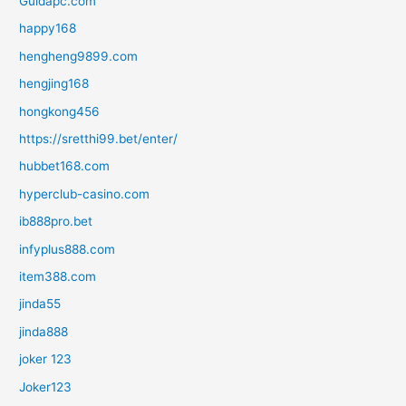
Guidapc.com
happy168
hengheng9899.com
hengjing168
hongkong456
https://sretthi99.bet/enter/
hubbet168.com
hyperclub-casino.com
ib888pro.bet
infyplus888.com
item388.com
jinda55
jinda888
joker 123
Joker123