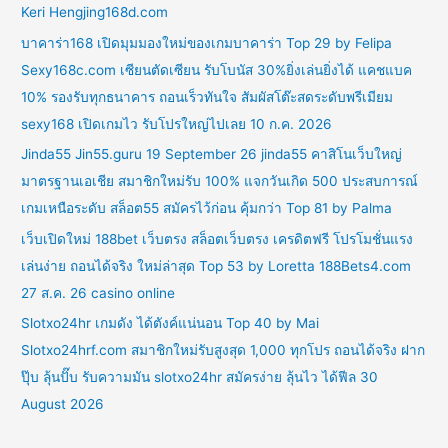
Keri Hengjing168d.com
บาคาร่า168 เปิดมุมมองใหม่ของเกมบาคาร่า Top 29 by Felipa
Sexy168c.com เซียนตัดเซียน รับโบนัส 30%ยิ่งเล่นยิ่งได้ แคชแบค
10% รองรับทุกธนาคาร ถอนเร็วทันใจ สัมผัสโต๊ะสดระดับพรีเมียม
sexy168 เปิดเกมไว รับโปรใหญ่ไปเลย 10 ก.ค. 2026
Jinda55 Jin55.guru 19 September 26 jinda55 คาสิโนเว็บใหญ่
มาตรฐานเอเชีย สมาชิกใหม่รับ 100% แจกวันเกิด 500 ประสบการณ์
เกมเหนือระดับ สล็อต55 สมัครไว้ก่อน คุ้มกว่า Top 81 by Palma
เว็บเปิดใหม่ 188bet เว็บตรง สล็อตเว็บตรง เครดิตฟรี โปรโมชั่นแรง
เล่นง่าย ถอนได้จริง ใหม่ล่าสุด Top 53 by Loretta 188Bets4.com
27 ส.ค. 26 casino online
Slotxo24hr เกมดัง ได้ตังค์แน่นอน Top 40 by Mai
Slotxo24hrf.com สมาชิกใหม่รับสูงสุด 1,000 ทุกโปร ถอนได้จริง ฝาก
ปุ๊บ ลุ้นปั๊บ รับความมัน slotxo24hr สมัครง่าย ลุ้นไว ได้ฟีล 30
August 2026