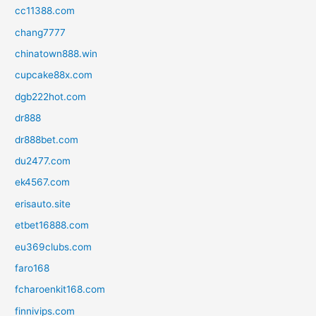
cc11388.com
chang7777
chinatown888.win
cupcake88x.com
dgb222hot.com
dr888
dr888bet.com
du2477.com
ek4567.com
erisauto.site
etbet16888.com
eu369clubs.com
faro168
fcharoenkit168.com
finnivips.com