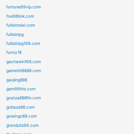
fortune99vip.com
fox689ok.com
fullsloteiei.com
fullslotpg
fullslotpg168.com
funny18
gachawin168.com
gamehit8888.com
gaojing888
gem99ths.com
goatza888fin.com
gobaza88.com
gowingo88.com
grandufa99.com