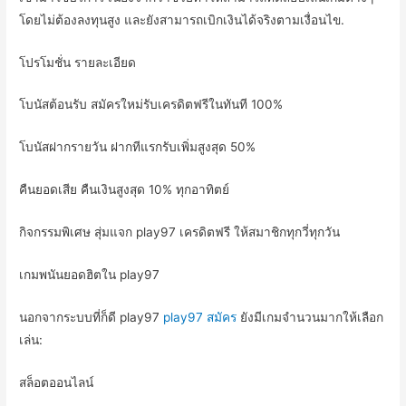
โดยไม่ต้องลงทุนสูง และยังสามารถเบิกเงินได้จริงตามเงื่อนไข.
โปรโมชั่น รายละเอียด
โบนัสต้อนรับ สมัครใหม่รับเครดิตฟรีในทันที 100%
โบนัสฝากรายวัน ฝากทีแรกรับเพิ่มสูงสุด 50%
คืนยอดเสีย คืนเงินสูงสุด 10% ทุกอาทิตย์
กิจกรรมพิเศษ สุ่มแจก play97 เครดิตฟรี ให้สมาชิกทุกวี่ทุกวัน
เกมพนันยอดฮิตใน play97
นอกจากระบบที่ก็ดี play97
play97 สมัคร
ยังมีเกมจำนวนมากให้เลือก
เล่น:
สล็อตออนไลน์