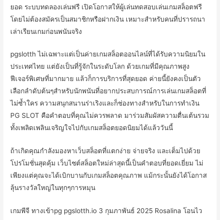
ยอด ระบบทดลองเล่นฟรี เปิดโอกาสให้ผู้เล่นทดสอบเล่นเกมสล็อตฟรี
โดยไม่ต้องสมัครเป็นสมาชิกหรือฝากเงิน เหมาะสำหรับคนที่ปรารถนา
เล่าเรียนเกมก่อนพนันจริง
pgslotth ไม่เฉพาะแต่เป็นค่ายเกมสล็อตออนไลน์ที่ได้รับความนิยมใน
ประเทศไทย แต่ยังเป็นที่รู้จักในระดับโลก ด้วยเกมที่มีคุณภาพสูง
ฟีเจอร์พิเศษที่มากมาย แล้วก็การบริการที่สุดยอด ค่ายนี้ยังคงเป็นตัว
เลือกลำดับต้นๆสำหรับนักพนันที่อยากประสบการณ์การเล่นเกมสล็อตที่
ไม่ซ้ำใคร ความสนุกสนานร่าเริงและก็ช่องทางสำหรับในการทำเงิน
PG SLOT คือคำตอบที่คุณไม่ควรพลาด มาร่วมสัมผัสความตื่นเต้นรวม
ทั้งเพลิดเพลินเจริญใจไปกับเกมสล็อตยอดนิยมได้แล้ววันนี้
ถ้าเกิดคุณกำลังมองหาเว็บสล็อตที่แตกง่าย จ่ายจริง และเต็มไปด้วย
โปรโมชั่นสุดคุ้ม เว็บไซต์สล็อตใหม่ล่าสุดนี้เป็นคำตอบที่ยอดเยี่ยม ไม่
เพียงแต่คุณจะได้เบิกบานกับเกมสล็อตคุณภาพ แม้กระนั้นยังได้โอกาส
ลุ้นรางวัลใหญ่ในทุกๆการหมุน
เกมพีจี ทางเข้าpg pgslotth.io 3 กุมภาพันธ์ 2025 Rosalina โอนไว