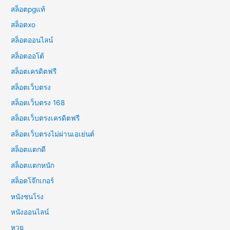
สล็อตpgแท้
สล็อตxo
สล็อตออนไลน์
สล็อตออโต้
สล็อตเครดิตฟรี
สล็อตเว็บตรง
สล็อตเว็บตรง 168
สล็อตเว็บตรงเครดิตฟรี
สล็อตเว็บตรงไม่ผ่านเอเย่นต์
สล็อตแตกดี
สล็อตแตกหนัก
สล็อตโจ๊กเกอร์
หนังชนโรง
หนังออนไลน์
หวย