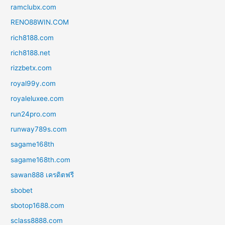
ramclubx.com
RENO88WIN.COM
rich8188.com
rich8188.net
rizzbetx.com
royal99y.com
royaleluxee.com
run24pro.com
runway789s.com
sagame168th
sagame168th.com
sawan888 เครดิตฟรี
sbobet
sbotop1688.com
sclass8888.com