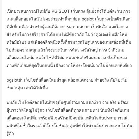
เปิดประสบการณ์ใหม่กับ PG SLOT เว็บตรง ลุ้นมั่งคั่งได้แต่ละวัน การ
เล่นสล็อตออนไลน์ไม่เคยง่ายเท่านี้มาก่อน pgslot เว็บตรงเป็นตัวเลือก
ที่ดีเยี่ยมที่สุดสำหรับผู้เล่นที่ต้องการความสบาย เร็วทันใจ และโอกาส
สำหรับในการสร้างรายได้แบบไม่มีข้อจำกัด ไม่ว่าคุณจะเป็นมือใหม่
หรือมือโปร แค่เพียงคลิกหนึ่งครั้งก็สามารถไปสู่โลกของเกมสล็อตที่เต็ม
ไปด้วยความสนุกแล้วก็จังหวะในการลุ้นรางวัลใหญ่ การเข้าถึงเกม
สล็อตออนไลน์ผ่านเว็บไซต์ที่ไม่ผ่านเอเย่นต์หรือคนกลาง ซึ่งเป็นช่อง
ทางที่ดีเยี่ยมที่สุดในตอนนี้ เนื่องจากให้ประโยชน์มากไม่น้อยเลยทีเดียว
pgslotth เว็บไซต์สล็อตใหม่ล่าสุด สล็อตแตกง่าย จ่ายจริง กับโปรโม
ชั่นสุดคุ้ม เล่นได้ไม่เบื่อ
พบกับเว็บไซต์สล็อตใหม่ปัจจุบันศูนย์รวมเกมแตกง่าย จ่ายจริง พร้อม
ลุ้นรางวัลใหญ่ไม่รู้ตัว เว็บไซต์สล็อตที่ทุกคนตามหา! บันเทิงใจกับเกม
สล็อตออนไลน์ที่มาพร้อมฟีเจอร์ใหม่ปัจจุบัน เพลินใจกับประสบการณ์
พนันที่ไม่ซ้ำใคร แล้วก็โปรโมชั่นสุดคุ้มที่ทำให้ท่านลุ้นร่ำรวยแบบไม่ทัน
รู้ตัว