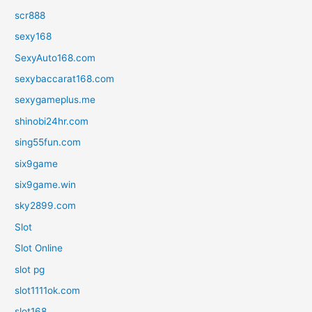
scr888
sexy168
SexyAuto168.com
sexybaccarat168.com
sexygameplus.me
shinobi24hr.com
sing55fun.com
six9game
six9game.win
sky2899.com
Slot
Slot Online
slot pg
slot1111ok.com
slot168