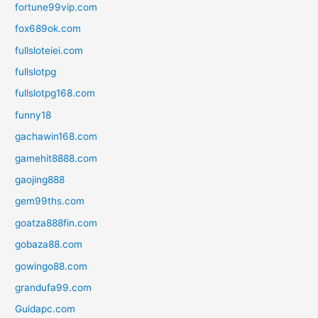
fortune99vip.com
fox689ok.com
fullsloteiei.com
fullslotpg
fullslotpg168.com
funny18
gachawin168.com
gamehit8888.com
gaojing888
gem99ths.com
goatza888fin.com
gobaza88.com
gowingo88.com
grandufa99.com
Guidapc.com