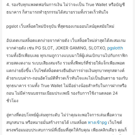
4. รองรับทุกแพลตฟอร์มการเงิน ไม่ว่าจะเป็น True Wallet หรือบัญชี
ธนาคาร ก็สามารถทำธุรกรรมได้สบายรวมทั้งรวดเร็วทันใจ
pgslot เว็บสล็อตใหม่ปัจจุบัน ที่สุดของเกมออนไลน์ยุคสมัยใหม่
อัปเดตเกมสล็อตแตกง่ายจากค่ายดัง เว็บสล็อตใหม่ล่าสุดได้สะสมเกม
จากค่ายดัง เช่น PG SLOT, JOKER GAMING, SLOTXO,
pgslotth
รวมทั้งอีกเพียบเลย ทุกเกมถูกวางแบบมาให้ผู้เล่นเบิกบานไปกับกราฟิก
สวยสดงดงาม ระบบเสียงสมจริง รวมทั้งฟีพบร์ที่ช่วยให้แจ็กเพียงพอต
แตกง่ายยิ่งขึ้น เว็บไซต์สล็อตตรงยืนยันการจ่ายเงินทุกบาททุกสตางค์
ด้วยระบบฝาก-ถอนอัตโนมัติที่รวดเร็วทันใจและไม่เป็นอันตราย รองรับ
ทุกธนาคาร รวมทั้ง True Wallet ไม่มีอย่างน้อยสำหรับในการฝากหรือ
ถอน ไม่มีค่าขนบธรรมเนียมประเพณี รองรับการใช้งานตลอด 24
ชั่วโมง
ลู่ทางที่ตอบโจทย์ผู้เล่นทุกระดับ ไม่ว่าคุณจะพอใจการเล่นเพื่อความ
สนุกสนาน หรือหมายมั่นสร้างรายได้ เกมสล็อต
ทางเข้าpg
เว็บไซต์
ตรงพร้อมมอบประสบการณ์ที่เยี่ยมที่สุดให้กับคุณ เพียงคลิกเดียว คุณก็