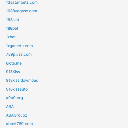
13satanbets.com
1688vegasx.com
168slot
188bet
1xbet
1xgameth.com
789pluss.com
8lots.me
918Kiss
918kiss download
918kissauto
a9a9.org
ABA
ABAGroup2
abbet789.com