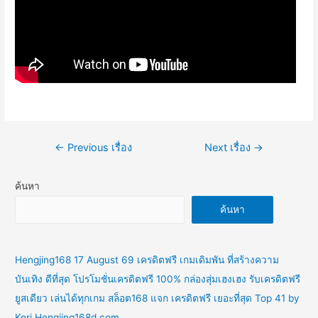
แนะแนว
←
Previous เรื่อง
Next เรื่อง
→
เรื่อง
ค้นหา
ค้นหา
Hengjing168 17 August 69 เครดิตฟรี เกมเดิมพัน ที่สร้างความ
บันเทิง ดีที่สุด โปรโมชั่นเครดิตฟรี 100% กล่องสุ่มเฮงเฮง รับเครดิตฟรี
ยูสเดียว เล่นได้ทุกเกม สล็อต168 แจก เครดิตฟรี เยอะที่สุด Top 41 by
Keri Hengjing168d.com