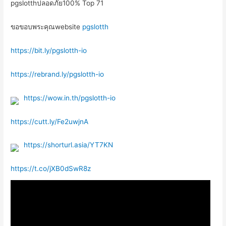
pgslotthปลอดภัย100% Top 71
ขอขอบพระคุณwebsite
pgslotth
https://bit.ly/pgslotth-io
https://rebrand.ly/pgslotth-io
https://wow.in.th/pgslotth-io
https://cutt.ly/Fe2uwjnA
https://shorturl.asia/YT7KN
https://t.co/jXB0dSwR8z