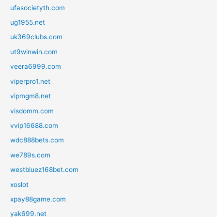
ufasocietyth.com
ug1955.net
uk369clubs.com
ut9winwin.com
veera6999.com
viperpro1.net
vipmgm8.net
visdomm.com
vvip16688.com
wdc888bets.com
we789s.com
westbluez168bet.com
xoslot
xpay88game.com
yak699.net