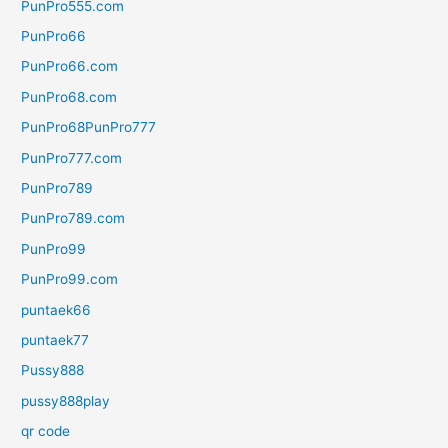
PunPro555.com
PunPro66
PunPro66.com
PunPro68.com
PunPro68PunPro777
PunPro777.com
PunPro789
PunPro789.com
PunPro99
PunPro99.com
puntaek66
puntaek77
Pussy888
pussy888play
qr code