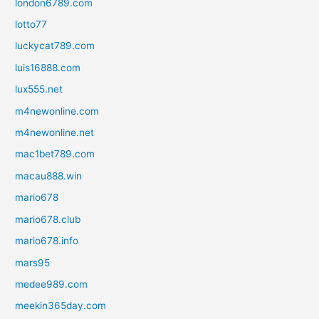
london6789.com
lotto77
luckycat789.com
luis16888.com
lux555.net
m4newonline.com
m4newonline.net
mac1bet789.com
macau888.win
mario678
mario678.club
mario678.info
mars95
medee989.com
meekin365day.com