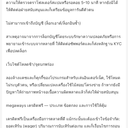
ความให้ตรวจตราโฟลเดอร์สแปมหรือรอคอย 5–10 นาที หากยังมิได้
ให้ติดต่อฝ่ายสนับสนุนและก็เตรียมข้อมูลการันตีตัวตน
ไม่สามารถเข้าถึงบัญชี (ล็อกเอาต์/ล็อกอินซ้ำ)
สาเหตุอาจมาจากการล็อกบัญชีโดยระบบรักษาความปลอดภัยหรือการ
พยายามเข้าระบบจากหลายที่ ให้ติดต่อซัพพอร์ตและก็ส่งหลักฐาน KYC
เพื่อปลดล็อก
เว็บไซต์โหลดช้า/จุดบกพร่อง
ลองล้างแคชและก็คุกกี้ของโปรแกรมสำหรับเล่นอินเตอร์เน็ต, ใช้โหมด
ไม่ระบุตัวตน, หรือเปลี่ยนแปลงเครื่องใช้ไม้สอย/โครงข่าย ถ้าหากยังมี
ปัญหาให้ถ่ายภาพหน้าจอเนื้อความผิดพลาดแล้วก็ส่งให้ฝ่ายสนับสนุน
megaways เครดิตฟรี — ประเภท ข้อตกลง และการใช้ให้คุ้ม
เครดิตฟรีเป็นเครื่องมือการตลาดที่ดี แม้กระนั้นจะต้องเข้าใจข้อจำกัด:
ยอดเทิร์น (wager) ปริมาณการนับเทิร์นต่อเกม และก็เงื่อนไขการถอน