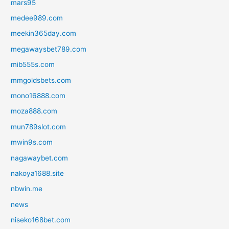
mars95
medee989.com
meekin365day.com
megawaysbet789.com
mib555s.com
mmgoldsbets.com
mono16888.com
moza888.com
mun789slot.com
mwin9s.com
nagawaybet.com
nakoya1688.site
nbwin.me
news
niseko168bet.com