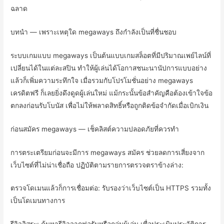
ฉลาด
บทนำ — เพราะเหตุใด megaways ถึงกำลังเป็นที่ชื่นชอบ
ระบบเกมแบบ megaways เป็นต้นแบบเกมสล็อตที่มีปริมาณเพย์ไลน์ที่
เปลี่ยนได้ในแต่ละสปิน ทำให้ผู้เล่นได้โอกาสชนะนานัปการแบบอย่าง
แล้วก็เพิ่มความระทึกใจ เมื่อรวมกับโปรโมชั่นอย่าง megaways
เครดิตฟรี ก็เลยยิ่งดึงดูดผู้เล่นใหม่ แม้กระนั้นข้อสำคัญคือต้องเข้าใจข้อ
ตกลงก่อนรับโบนัส เพื่อไม่ให้พลาดสิทธิ์หรือถูกติดข้อจำกัดเมื่อเบิกเงิน
ก่อนสมัคร megaways — เช็คลิสต์ความปลอดภัยที่ควรทำ
การตระเตรียมก่อนจะมีการ megaways สมัคร ช่วยลดการเสี่ยงจาก
เว็บไซต์ที่ไม่น่าเชื่อถือ ปฏิบัติตามรายการตรวจตราข้างล่าง:
ตรวจโดเมนแล้วก็การเชื่อมต่อ: รับรองว่าเว็บไซต์เป็น HTTPS รวมทั้ง
เป็นโดเมนทางการ