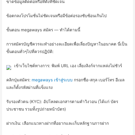
ขาดข้อมูลติดต่อหรือที่ตั้งที่ชัดเจน
ข้อตกลงโปรโมชั่นไม่ชัดเจนหรือมีข้อต่อรองซับซ้อนเกินไป
ขั้นตอน megaways สมัคร — ทำได้ตามนี้
การสมัครบัญชีควรจะทำอย่างละเอียดเพื่อเลี่ยงปัญหาในอนาคต นี่เป็น
ขั้นตอนทั่วๆไปที่ควรปฏิบัติ:
เข้าเว็บไซต์ทางการ: พิมพ์ URL เอง เลี่ยงลิงก์จากแหล่งไม่ชัวร์
คลิกปุ่มสมัคร:
megaways เข้าสู่ระบบ
กรอกชื่อ-สกุล เบอร์โทร อีเมล
และก็ตั้งรหัสผ่านที่แข็งแรง
รับรองตัวตน (KYC): อัปโหลดเอกสารตามคำวิงวอน (ได้แก่ บัตร
ประชาชน รวมทั้งรูปถ่ายหน้าบัตร)
ฝากเงิน: เลือกแนวทางฝากที่อยากและเก็บหลักฐานการฝาก