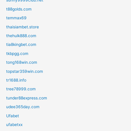
sunny9999club.net
t88golds.com
temmax69
thaisiambet.store
thehulk888.com
tia8kingbet.com
tkbpgg.com
tong168win.com
topstar359win.com
tr1688.info
tree78999.com
tunder88express.com
udee365day.com
Ufabet
ufabetxx