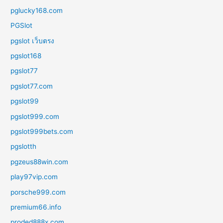
pglucky168.com
PGSlot
pgslot เว็บตรง
pgslot168
pgslot77
pgslot77.com
pgslot99
pgslot999.com
pgslot999bets.com
pgslotth
pgzeus88win.com
play97vip.com
porsche999.com
premium66.info
proded888x.com