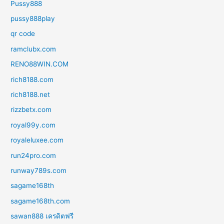
Pussy888
pussy888play
qr code
ramclubx.com
RENO88WIN.COM
rich8188.com
rich8188.net
rizzbetx.com
royal99y.com
royaleluxee.com
run24pro.com
runway789s.com
sagame168th
sagame168th.com
sawan888 เครดิตฟรี