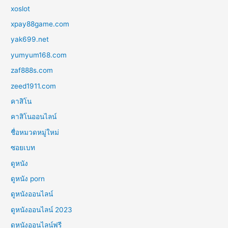
xoslot
xpay88game.com
yak699.net
yumyum168.com
zaf888s.com
zeed1911.com
คาสิโน
คาสิโนออนไลน์
ชื่อหมวดหมู่ใหม่
ซอยเบท
ดูหนัง
ดูหนัง porn
ดูหนังออนไลน์
ดูหนังออนไลน์ 2023
ดูหนังออนไลน์ฟรี