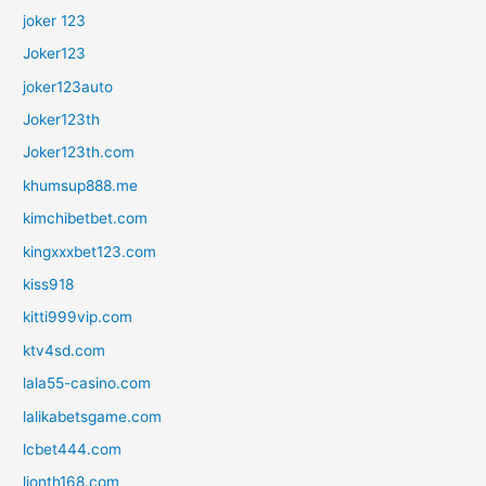
joker 123
Joker123
joker123auto
Joker123th
Joker123th.com
khumsup888.me
kimchibetbet.com
kingxxxbet123.com
kiss918
kitti999vip.com
ktv4sd.com
lala55-casino.com
lalikabetsgame.com
lcbet444.com
lionth168.com