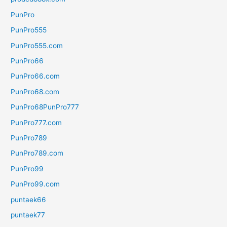
PunPro
PunPro555
PunPro555.com
PunPro66
PunPro66.com
PunPro68.com
PunPro68PunPro777
PunPro777.com
PunPro789
PunPro789.com
PunPro99
PunPro99.com
puntaek66
puntaek77