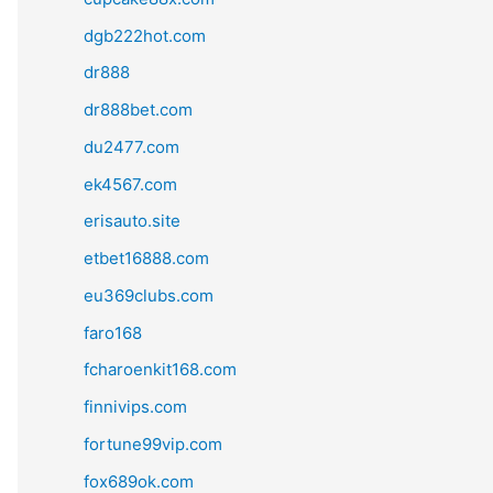
dgb222hot.com
dr888
dr888bet.com
du2477.com
ek4567.com
erisauto.site
etbet16888.com
eu369clubs.com
faro168
fcharoenkit168.com
finnivips.com
fortune99vip.com
fox689ok.com