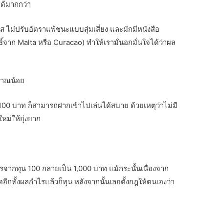
ได้มากกว่า
 ไม่ปรับอัตราแพ้ชนะแบบสุ่มเสี่ยง และมักมีหนังสือ
์จาก Malta หรือ Curacao) ทำให้เรามั่นอกมั่นใจได้ว่าผล
ส
มาณน้อย
–100 บาท ก็สามารถฝากเข้าไปเล่นได้สบาย ด้วยเหตุว่าไม่มี
หม่ให้ยุ่งยาก
ำไรจากทุน 100 กลายเป็น 1,000 บาท แม้กระนั้นเนื่องจาก
ดอีกทั้งผลกำไรแล้วก็ทุน หลังจากนั้นเลยตั้งกฎให้ตนเองว่า