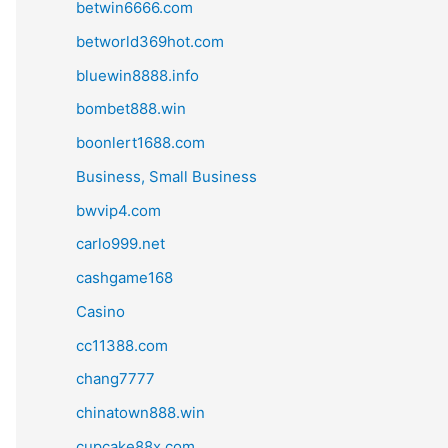
betwin6666.com
betworld369hot.com
bluewin8888.info
bombet888.win
boonlert1688.com
Business, Small Business
bwvip4.com
carlo999.net
cashgame168
Casino
cc11388.com
chang7777
chinatown888.win
cupcake88x.com