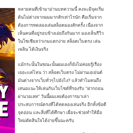
หลายคนที่เข้ามาอ่านบทความนี้ คงจะมีจุดเริ่ม
ต้นไม่ต่างจากผมมากสักเท่าไรนัก คือเริ่มจาก
ต้องการทดลองเล่นสล็อตมองสักครั้ง เนื่องจาก
เห็นคนที่อยู่รอบข้างเอ่ยถึงกันมาก มองเห็นรีวิว
ในโซเชียลว่าเกมแตกง่าย สล็อตเว็บตรง เล่น
เพลิน ได้เงินจริง
แม้กระนั้นในขณะนั้นผมเองก็ยังไม่ค่อยรู้เรื่อง
เยอะแค่ไหน ว่า สล็อตเว็บตรง ไม่ผ่านเอเย่นต์
มันต่างจากเว็บทั่วๆไปยังไง? แล้วทำไมคนถึง
เสนอแนะให้เล่นกับเว็บไซต์ที่รองรับ “ฝากถอน
ผ่านวอเลท” วันนี้ผมเลยต้องการมาเล่า
ประสบการณ์ตรงที่ได้ทดลองเล่นจริง อีกทั้งข้อดี
จุดอ่อน และสิ่งที่ได้ศึกษา เผื่อจะช่วยทำให้มือ
ใหม่ตัดสินใจได้ง่ายขึ้นนะครับ