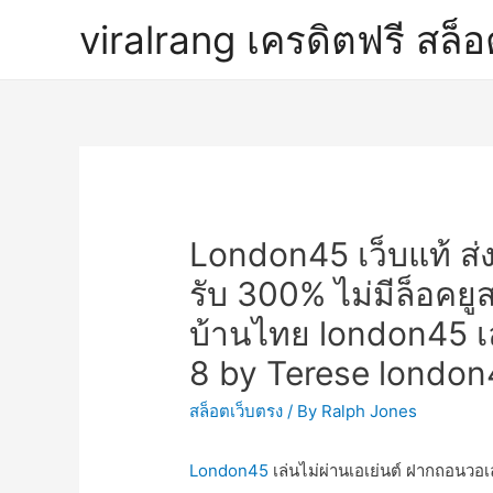
viralrang เครดิตฟรี สล็อ
London45 เว็บแท้ ส
รับ 300% ไม่มีล็อคยูส
บ้านไทย london45 เล่
8 by Terese london
สล็อตเว็บตรง
/ By
Ralph Jones
London45
เล่นไม่ผ่านเอเย่นต์ ฝากถอนวอ