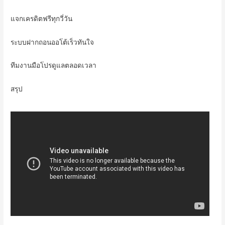
แจกเครดิตฟรีทุกวี่วัน
ระบบฝากถอนออโต้เร็วทันใจ
ทีมงานมือโปรดูแลตลอดเวลา
สรุป