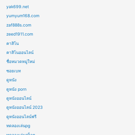
yak699.net
yumyum168.com
zaf888s.com
zeed1911.com
คาสิโน
คาสิโนออนไลน์
ชื่อหมวดหมู่ใหม่
ซอยเบท
ดูหนัง
ดูหนัง porn
ดูหนังออนไลน์
ดูหนังออนไลน์ 2023
ดูหนังออนไลน์ฟรี
ทดลองเล่นpg
ทดลองเล่นสล็อต