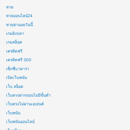
หวย
หวยออนไลน์24
หวยฮานอยวันนี้
เกมยิงปลา
เกมสล็อต
เครดิตฟรี
เครดิตฟรี 300
เซ็กซี่บาคาร่า
เปิดเว็บพนัน
เว็บ สล็อต
เว็บตรงฝากถอนไม่มีขั้นต่ำ
เว็บตรงไม่ผ่านเอเย่นต์
เว็บพนัน
เว็บพนันออนไลน์