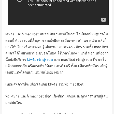
ktv4s และก็ mac1bet นับว่าเป็นเว็บคาสิโนออนไลน์ยอดนิยมสูงสุดใน
ตอนนี้ ด้วยระบบที่ล้ำยุค ความยั่งยืนและมั่นคงทางด้านการเงิน แล้วก็
การให้บริการที่ครบวงจร ผู้เล่นสามารถ ktv4s สมัคร รวมทั้ง mac1bet
สมัคร ได้ไม่ยากผ่านระบบอัตโนมัติ ใช้เวลาไม่ถึง 1 นาที นอกเหนือจาก
นั้นยังมีบริการ
ktv4s เข้าสู่ระบบ
และ mac1bet เข้าสู่ระบบ ที่รวดเร็ว
แล้วก็ปลอดภัย พร้อมรับสิทธิพิเศษ เครดิตฟรี ตั้งแต่ทีแรกที่สมัคร เพื่อผู้
เล่นบันเทิงใจกับเกมเดิมพันได้อย่างมาก
เหตุผลที่ควรที่จะเลือกเล่นกับ ktv4s รวมทั้ง mac1bet
ทั้ง ktv4s และก็ mac1bet มีจุดแข็งที่ผิดแผกและสะดุดตาสำหรับผู้เล่น
ยุคสมัยใหม่: