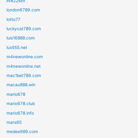
live22slot
london6789.com
lotto77
luckycat789.com
luis16888.com
lux555.net
m4newonline.com
m4newonline.net
mac1bet789.com
macau888.win
mario678
mario678.club
mario678.info
mars95
medee989.com