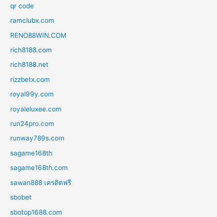
qr code
ramclubx.com
RENO88WIN.COM
rich8188.com
rich8188.net
rizzbetx.com
royal99y.com
royaleluxee.com
run24pro.com
runway789s.com
sagame168th
sagame168th.com
sawan888 เครดิตฟรี
sbobet
sbotop1688.com