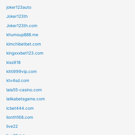
joker123auto
Joker123th
Joker123th.com
khumsup888.me
kimchibetbet.com
kingxxxbet123.com
kiss918
kitti999vip.com
ktv4sd.com
lala55-casino.com
lalikabetsgame.com
lcbet444.com
lionth168.com
live22