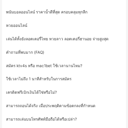
พนันบอลออนไลน์ ราคาน้ำดีที่สุด ครอบคลุมทุกลีก
หวยออนไลน์
เล่นได้ทั้งยังลอตเตอรี่ไทย หวยลาว ลอตเตอรี่ฮานอย จ่ายสูงสุด
คำถามที่พบมาก (FAQ)
สมัคร ktv4s หรือ mac1bet ใช้เวลานานไหม?
ใช้เวลาไม่ถึง 1 นาทีสำหรับในการสมัคร
เครดิตฟรีเบิกเงินได้ใช่หรือไม่?
สามารถถอนได้จริง เมื่อประพฤติตามข้อตกลงที่กำหนด
สามารถเล่นบนโทรศัพท์มือถือได้หรือเปล่า?