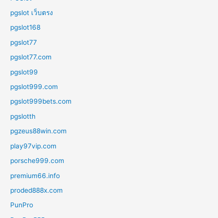
pgslot เว็บตรง
pgslot168
pgslot77
pgslot77.com
pgslot99
pgslot999.com
pgslot999bets.com
pgslotth
pgzeus88win.com
play97vip.com
porsche999.com
premium66.info
proded888x.com
PunPro