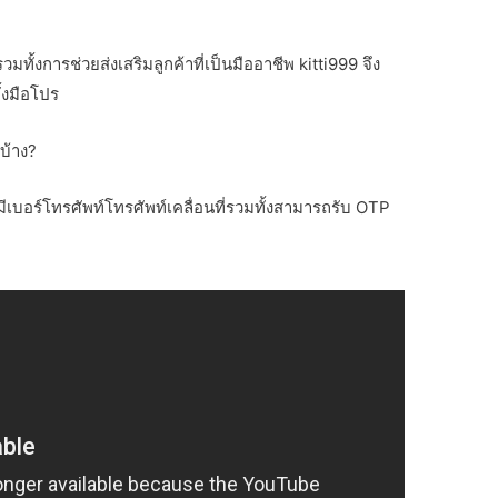
ั้งการช่วยส่งเสริมลูกค้าที่เป็นมืออาชีพ kitti999 จึง
ั้งมือโปร
บ้าง?
ีเบอร์โทรศัพท์โทรศัพท์เคลื่อนที่รวมทั้งสามารถรับ OTP