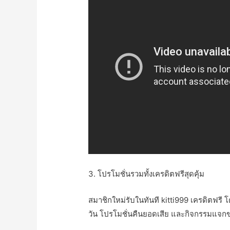
3. โปรโมชั่นรวมทั้งเครดิตฟรีสุดคุ้ม
สมาชิกใหม่รับในทันที kitti999 เครดิตฟรี 
วัน โปรโมชั่นคืนยอดเสีย และกิจกรรมแจกข