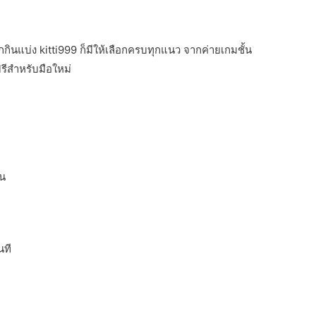
กกินแบ่ง kitti999 ก็มีให้เลือกครบทุกแนว จากค่ายเกมชั้น
ีสำหรับมือใหม่
บน
นที