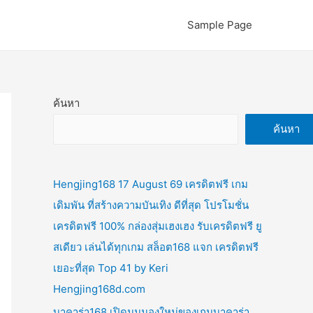
Sample Page
ค้นหา
ค้นหา
Hengjing168 17 August 69 เครดิตฟรี เกม
เดิมพัน ที่สร้างความบันเทิง ดีที่สุด โปรโมชั่น
เครดิตฟรี 100% กล่องสุ่มเฮงเฮง รับเครดิตฟรี ยู
สเดียว เล่นได้ทุกเกม สล็อต168 แจก เครดิตฟรี
เยอะที่สุด Top 41 by Keri
Hengjing168d.com
บาคาร่า168 เปิดมุมมองใหม่ของเกมบาคาร่า