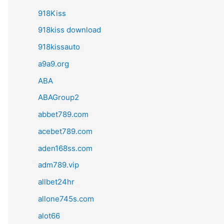
918Kiss
918kiss download
918kissauto
a9a9.org
ABA
ABAGroup2
abbet789.com
acebet789.com
aden168ss.com
adm789.vip
allbet24hr
allone745s.com
alot66