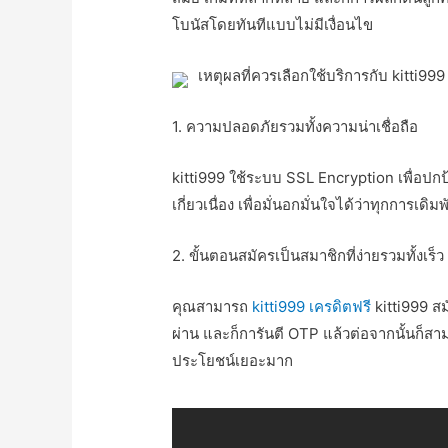
โบนัสโดยทันทีแบบไม่มีเงื่อนไข
เหตุผลที่ควรเลือกใช้บริการกับ kitti999
1. ความปลอดภัยรวมทั้งความน่าเชื่อถือ
kitti999 ใช้ระบบ SSL Encryption เพื่อปก
เกี่ยวเนื่อง เพื่อมั่นอกมั่นใจได้ว่าทุกการ
2. ขั้นตอนสมัครเป็นสมาชิกที่ง่ายรวมทั้งเร็ว
คุณสามารถ
kitti999 เครดิตฟรี
kitti999 สม
ผ่าน และก็การันตี OTP แล้วต่อจากนั้นก็สาม
ประโยชน์เยอะมาก