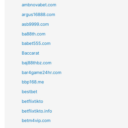
ambnovabet.com
argus16888.com
asb9999.com
ba88th.com
babet555.com
Baccarat
baj88thbz.com
bar4game24hr.com
bbp168.me
bestbet
betflixtikto
betflixtikto.info
betm4vip.com