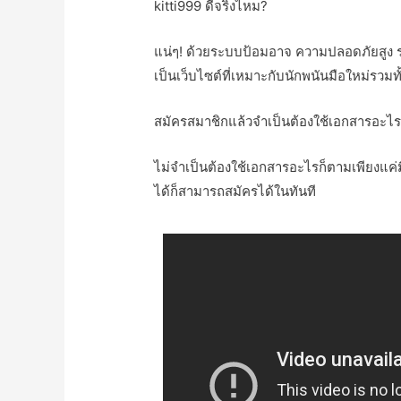
kitti999 ดีจริงไหม?
แน่ๆ! ด้วยระบบป้อมอาจ ความปลอดภัยสูง รวมท
เป็นเว็บไซต์ที่เหมาะกับนักพนันมือใหม่รวมท
สมัครสมาชิกแล้วจำเป็นต้องใช้เอกสารอะไร
ไม่จำเป็นต้องใช้เอกสารอะไรก็ตามเพียงแค่ม
ได้ก็สามารถสมัครได้ในทันที