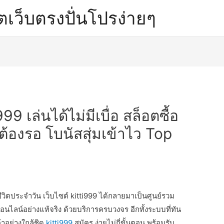
ตเว็บตรงปั่นโปรง่ายๆ
9 เล่นได้ไม่มีเบื่อ สล็อตซื้อ
่ต้องรอ โบนัสสุ่มเข้าไว Top
ีวิตประจำวัน เว็บไซต์ kitti999 ได้กลายมาเป็นศูนย์รวม
ลน์อย่างแท้จริง ด้วยบริการครบวงจร อีกทั้งระบบที่ทัน
้าอย่างใกล้ชิด
kitti999
สมัคร ง่ายไม่กี่ขั้นตอน พร้อมรับ