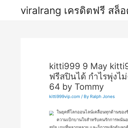
viralrang เครดิตฟรี สล็อ
kitti999 9 May kitti99
ฟรีสปินได้ กำไรพุ่งไม
64 by Tommy
kitti999vip.com
/ By
Ralph Jones
ในยุคที่โลกออนไลน์เคลื่อนทุกด้านของช
ความเบิกบานใจสำหรับคนรักการพนันออนไ
สมัย เกมที่หลากหลาย และก็การผลักดันลูกค