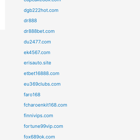
dgb222hot.com
dr888
dr888bet.com
du2477.com
ek4567.com
erisauto.site
etbet16888.com
eu369clubs.com
faro168
fcharoenkit168.com
finnivips.com
fortune99vip.com
fox689ok.com