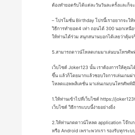
ต้องทำยอดรับได้แต่ละวันวันละครั้งและก็จ
– โปรโมชั่น Birthday โปรนี้เราอยากจะให้
วิธีการทำยอด4 เท่า ถอนได้ 300 นอกเหนือ
ให้ท่านได้ร่วม สนุกสนานบอกได้เลยว่าคุ้มจร
5.สามารถดาวน์โหลดเกมมาเล่นบนโทรศัพท์ม
เว็บไซต์ Joker123 นั้น เราต้องการให้คุณได
ขึ้น แล้วก็โดยมากแล้วชอบใจการเล่นเกมผ่า
โหลดแอพพลิเคชั่น มาเล่นเกมบนโทรศัพท์มือถ
1.ให้ท่านเข้าไปที่เว็บไซต์ https://joker1
เว็บไซต์ วิธีการแบบนี้ง่ายอย่างยิ่ง
2.ให้ท่านกดดาวน์โหลด application โจ๊กเกอ
หรือ Android เพราะพวกเรา รองรับทุกระบบ