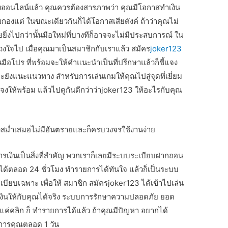
ดวงออนไลน์แล้ว คุณควรต้องสารภาพว่า คุณมีโอกาสทำเงิน
งแต่ ในขณะเดียวกันก็ได้โอกาสเสียตังค์ ถ้าว่าคุณไม่
ยยิ่งไปกว่านั้นมือใหม่ที่บางทีก็อาจจะไม่มีประสบการณ์ ใน
ดวงใจไป เมื่อคุณมาเป็นสมาชิกกับเราแล้ว สมัคร
joker123
อโปร ที่พร้อมจะให้คำแนะนำเป็นที่ปรึกษาแล้วก็ชี้แจง
ะยังแนะแนวทาง สำหรับการเล่นเกมให้คุณไปสู่จุดที่เยี่ยม
ดแจงให้พร้อม แล้วไปดูกันดีกว่าว่าjoker123 ให้อะไรกับคุณ
่างสม่ำเสมอไม่มีอันตรายและก็ครบวงจรใช้งานง่าย
ารเงินเป็นสิ่งที่สำคัญ พวกเราก็เลยมีระบบระเบียบฝากถอน
ได้ตลอด 24 ชั่วโมง ทำรายการได้ทันใจ แล้วก็เป็นระบบ
เบียบเฉพาะ เพื่อให้ สมาชิก สมัครjoker123 ได้เข้าไปเล่น
ำเงินให้กับคุณได้จริง ระบบการรักษาความปลอดภัย ยอด
แค่คลิก ก็ ทำรายการได้แล้ว ถ้าคุณมีปัญหา อยากได้
ิการคุณตลอด 1 วัน