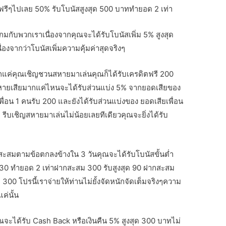
รีๆไปเลย 50% รับโบนัสสูงสุด 500 บาททำยอด 2 เท่า
มกับพวกเราเนื่องจากคุณจะได้รับโบนัสเพิ่ม 5% สูงสุด
องจากว่าโบนัสเพิ่มความคุ้มค่าสุดจริงๆ
ากแค่คุณเชิญชวนสหายมาเล่นคุณก็ได้รับเครดิตฟรี 200
็น สหายเสียมากแค่ไหนจะได้รับส่วนแบ่ง 5% จากยอดเสียของ
ด้เพื่อน 1 คนรับ 200 และยังได้รับส่วนแบ่งของ ยอดเสียเพื่อน
ใจ รีบเชิญสหายมาเล่นไม่น้อยเลยทีเดียวคุณจะยิ่งได้รับ
ัสสะสมตามข้อตกลงข้างใน 3 วันคุณจะได้รับโบนัสขั้นต่ำ
ม 30 ทำยอด 2 เท่าฝากสะสม 300 รับสูงสุด 90 ฝากสะสม
 300 โปรนี้เราจ่ายให้ท่านไม่ยั้งจัดหนักจัดเต็มจริงๆความ
ค่นั้น
ณจะได้รับ Cash Back หรือเงินคืน 5% สูงสุด 300 บาทไม่