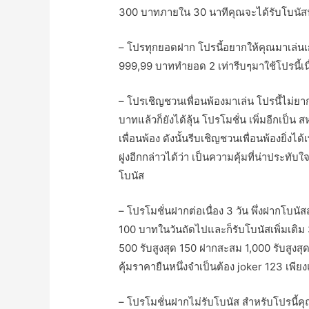
300 บาทภายใน 30 นาทีคุณจะได้รับโบนัสฟ
– โปรทุกยอดฝาก โปรนี้อยากให้คุณมาเล่นเก
999,99 บาททำยอด 2 เท่ารีบๆมาใช้โปรนี้เนื่
– โปรเชิญชวนเพื่อนพ้องมาเล่น โปรนี้ไม่ย
บาทแล้วก็ยังได้ลุ้น โปรโมชั่น เพิ่มอีกเป
เพื่อนพ้อง ดังนั้นรีบเชิญชวนเพื่อนพ้องยิ่งไ
ฝูงอีกกล่าวได้ว่า เป็นความคุ้มที่น่าประทับ
โบนัส
– โปรโมชั่นฝากต่อเนื่อง 3 วัน พึ่งฝากโบน
100 บาทในวันถัดไปและก็รับโบนัสเพิ่มเติ
500 รับสูงสุด 150 ฝากสะสม 1,000 รับสูงสุด
คุ้มราคายืนหนึ่งจำเป็นต้อง joker 123 เพียงแ
– โปรโมชั่นฝากไม่รับโบนัส สำหรับโปรนี้คุ