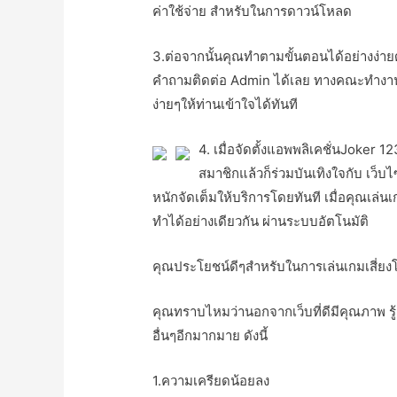
ค่าใช้จ่าย สำหรับในการดาวน์โหลด
3.ต่อจากนั้นคุณทำตามขั้นตอนได้อย่างง่ายดา
คำถามติดต่อ Admin ได้เลย ทางคณะทำงานขอ
ง่ายๆให้ท่านเข้าใจได้ทันที
4.
เมื่อจัดตั้งแอพพลิเคชั่นJoker 
สมาชิกแล้วก็ร่วมบันเทิงใจกับ เว็บ
หนักจัดเต็มให้บริการโดยทันที เมื่อคุณเล่
ทำได้อย่างเดียวกัน ผ่านระบบอัตโนมัติ
คุณประโยชน์ดีๆสำหรับในการเล่นเกมเสี่ยง
คุณทราบไหมว่านอกจากเว็บที่ดีมีคุณภาพ รู้
อื่นๆอีกมากมาย ดังนี้
1.ความเครียดน้อยลง