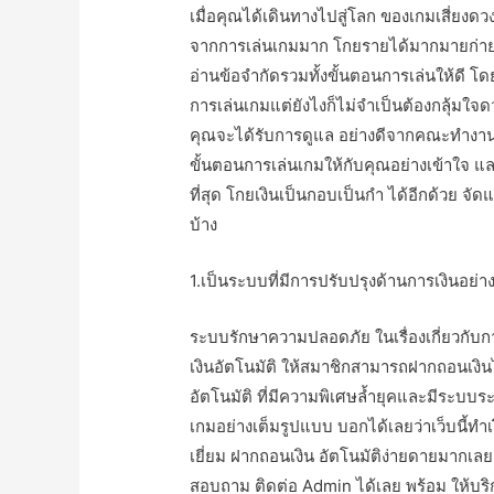
เมื่อคุณได้เดินทางไปสู่โลก ของเกมเสี่ยง
จากการเล่นเกมมาก โกยรายได้มากมายก่ายกอ
อ่านข้อจำกัดรวมทั้งขั้นตอนการเล่นให้ดี โด
การเล่นเกมแต่ยังไงก็ไม่จำเป็นต้องกลุ้มใจ
คุณจะได้รับการดูแล อย่างดีจากคณะทำงานมื
ขั้นตอนการเล่นเกมให้กับคุณอย่างเข้าใจ แล
ที่สุด โกยเงินเป็นกอบเป็นกำ ได้อีกด้วย จั
บ้าง
1.เป็นระบบที่มีการปรับปรุงด้านการเงินอย
ระบบรักษาความปลอดภัย ในเรื่องเกี่ยวกับก
เงินอัตโนมัติ ให้สมาชิกสามารถฝากถอนเงิน
อัตโนมัติ ที่มีความพิเศษล้ำยุคและมีระบบระ
เกมอย่างเต็มรูปแบบ บอกได้เลยว่าเว็บนี้ท
เยี่ยม ฝากถอนเงิน อัตโนมัติง่ายดายมากเลย
สอบถาม ติดต่อ Admin ได้เลย พร้อม ให้บร