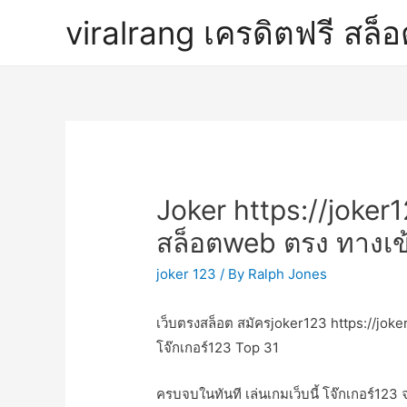
viralrang เครดิตฟรี สล็อ
Joker https://joker
สล็อตweb ตรง ทางเข
joker 123
/ By
Ralph Jones
เว็บตรงสล็อต สมัครjoker123 https://jo
โจ๊กเกอร์123 Top 31
ครบจบในทันที เล่นเกมเว็บนี้ โจ๊กเกอร์123 จ