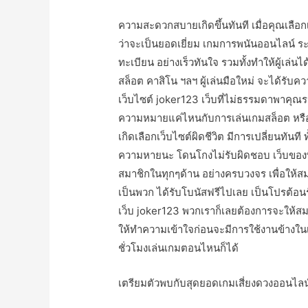
ความสะดวกสบายเกิดขึ้นทันที เมื่อคุณเลือกเ
ว่าจะเป็นยอดเยี่ยม เกมการพนันออนไลน์ 
ทะเบียน อย่างเร็วทันใจ รวมทั้งทำให้ผู้เล่
สล็อต คาสิโน ฯลฯ ผู้เล่นมือใหม่ จะได้รับ
เว็บไซต์ joker123 เว็บที่ไม่ธรรมดาพาคุณร
ความหมายแค่ไหนกับการเล่นเกมสล็อต หรือ
เกิดเลือกเว็บไซต์ผิดชีวิต มีการเปลี่ยนทันที ท
ความหายนะ โดนโกงไม่รับผิดชอบ เว็บของพ
สมาชิกในทุกๆด้าน อย่างครบวงจร เพื่อให้สมา
เป็นพวก ได้รับโบนัสฟรีไปเลย เป็นโปรต้อนรั
เว็บ joker123 พวกเราก็เลยต้องการจะให้สมา
ให้ทำความเข้าใจก่อนจะมีการใช้งานข้างในเ
ชั่วโมงเล่นเกมตอนไหนก็ได้
เตรียมตัวพบกับสุดยอดเกมเสี่ยงดวงออนไลน์