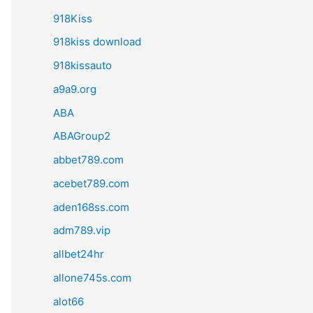
918Kiss
918kiss download
918kissauto
a9a9.org
ABA
ABAGroup2
abbet789.com
acebet789.com
aden168ss.com
adm789.vip
allbet24hr
allone745s.com
alot66