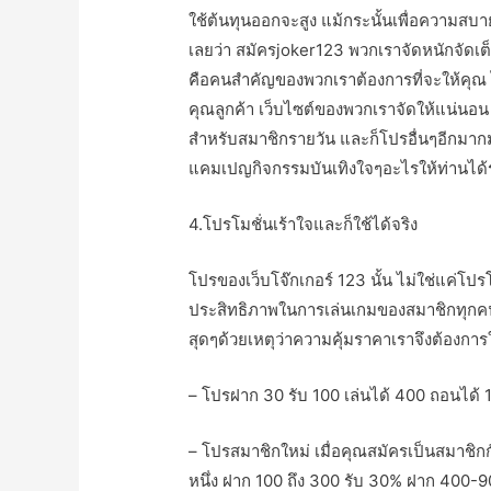
ใช้ต้นทุนออกจะสูง แม้กระนั้นเพื่อความ
เลยว่า สมัครjoker123 พวกเราจัดหนักจัดเต็มให
คือคนสำคัญของพวกเราต้องการที่จะให้คุณ ไ
คุณลูกค้า เว็บไซต์ของพวกเราจัดให้แน่นอน
สำหรับสมาชิกรายวัน และก็โปรอื่นๆอีกมากมา
แคมเปญกิจกรรมบันเทิงใจๆอะไรให้ท่านได้ร่ว
4.โปรโมชั่นเร้าใจและก็ใช้ได้จริง
โปรของเว็บโจ๊กเกอร์ 123 นั้น ไม่ใช่แค่โปรโมช
ประสิทธิภาพในการเล่นเกมของสมาชิกทุกคน 
สุดๆด้วยเหตุว่าความคุ้มราคาเราจึงต้องการ
– โปรฝาก 30 รับ 100 เล่นได้ 400 ถอนได้ 10
– โปรสมาชิกใหม่ เมื่อคุณสมัครเป็นสมาชิกกั
หนึ่ง ฝาก 100 ถึง 300 รับ 30% ฝาก 400-9