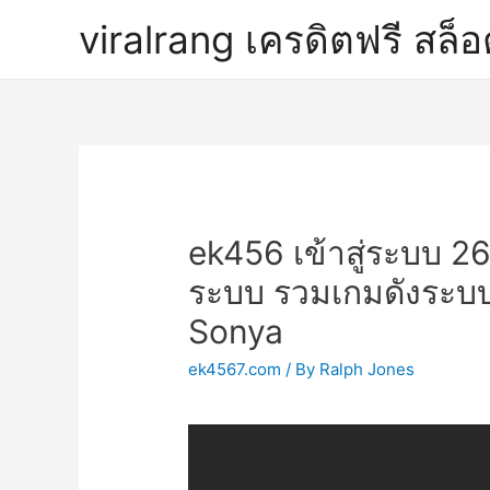
viralrang เครดิตฟรี สล็อ
ek456 เข้าสู่ระบบ 26
ระบบ รวมเกมดังระบบ
Sonya
ek4567.com
/ By
Ralph Jones