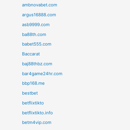
ambnovabet.com
argus16888.com
asb9999.com
ba88th.com
babet555.com
Baccarat
baj88thbz.com
bar4game24hr.com
bbp168.me
bestbet
betflixtikto
betflixtikto.info
betm4vip.com