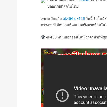
ปลอดภัยที่สุดในไทย!
ลงทะเบียนกับ
ek456
ek456
วันนี้ รับโบนั
สร้างรายได้กับเว็บที่คนเล่นจริงมากที่สุดใน
ek456 พนันบอลออนไลน์ ราคาน้ำดีที่สุ