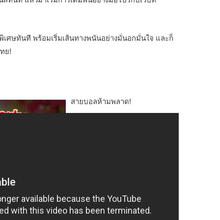
สพิเศษทันที พร้อมเริ่มเส้นทางพนันอย่างมั่นอกมั่นใจ และก็
ไทย!
ด
สายบอลห้ามพลาด!