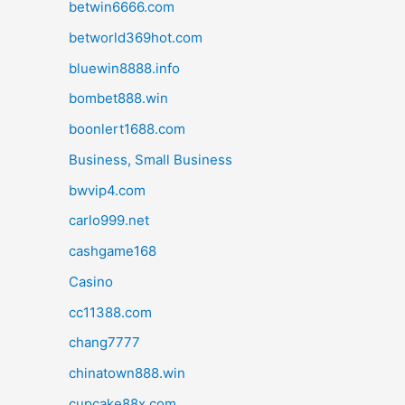
betwin6666.com
betworld369hot.com
bluewin8888.info
bombet888.win
boonlert1688.com
Business, Small Business
bwvip4.com
carlo999.net
cashgame168
Casino
cc11388.com
chang7777
chinatown888.win
cupcake88x.com