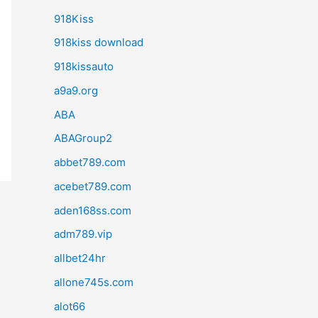
918Kiss
918kiss download
918kissauto
a9a9.org
ABA
ABAGroup2
abbet789.com
acebet789.com
aden168ss.com
adm789.vip
allbet24hr
allone745s.com
alot66