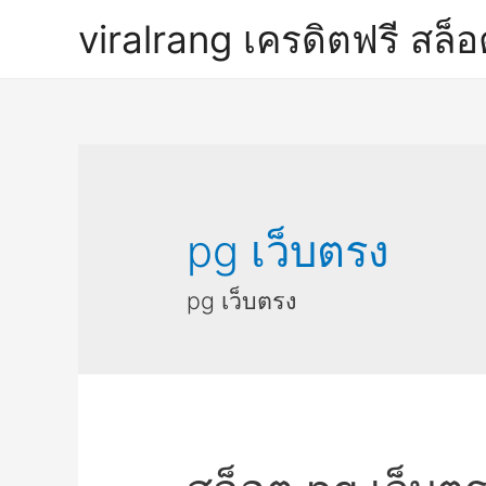
viralrang เครดิตฟรี สล็อ
pg เว็บตรง
pg เว็บตรง