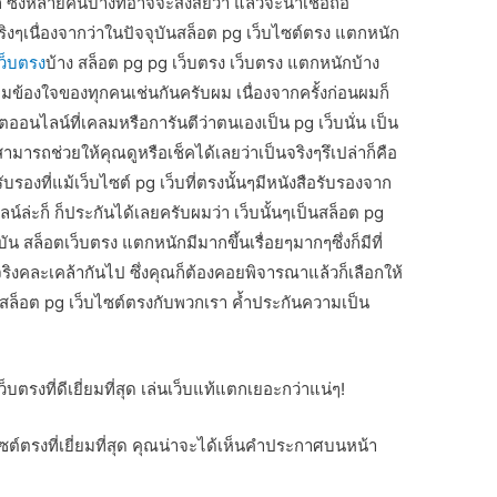
 ซึ่งหลายคนบางทีอาจจะสงสัยว่า แล้วจะน่าเชื่อถือ
ิงๆเนื่องจากว่าในปัจจุบันสล็อต pg เว็บไซต์ตรง แตกหนัก
ว็บตรง
บ้าง สล็อต pg pg เว็บตรง เว็บตรง แตกหนักบ้าง
ามข้องใจของทุกคนเช่นกันครับผม เนื่องจากครั้งก่อนผมก็
ตออนไลน์ที่เคลมหรือการันตีว่าตนเองเป็น pg เว็บนั่น เป็น
จะสามารถช่วยให้คุณดูหรือเช็คได้เลยว่าเป็นจริงๆรึเปล่าก็คือ
ับรองที่แม้เว็บไซต์ pg เว็บที่ตรงนั้นๆมีหนังสือรับรองจาก
ล่ะก็ ก็ประกันได้เลยครับผมว่า เว็บนั้นๆเป็นสล็อต pg
ัน สล็อตเว็บตรง แตกหนักมีมากขึ้นเรื่อยๆมากๆซึ่งก็มีที่
ิงคละเคล้ากันไป ซึ่งคุณก็ต้องคอยพิจารณาแล้วก็เลือกให้
นสล็อต pg เว็บไซต์ตรงกับพวกเรา ค้ำประกันความเป็น
็บตรงที่ดีเยี่ยมที่สุด เล่นเว็บแท้แตกเยอะกว่าแน่ๆ!
ไซต์ตรงที่เยี่ยมที่สุด คุณน่าจะได้เห็นคำประกาศบนหน้า