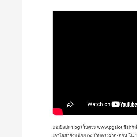
เกมยิงปลา pg เว็บตรง www.pgslot.fish/ส
เอาใจสายงบน้อย pg เว็บตรงฝาก-ถอน ใน 1