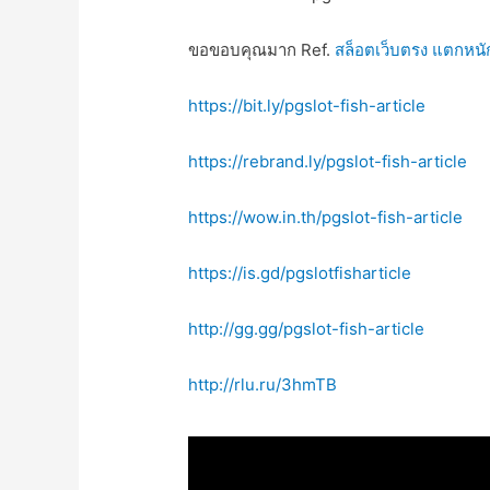
ขอขอบคุณมาก Ref.
สล็อตเว็บตรง แตกหนั
https://bit.ly/pgslot-fish-article
https://rebrand.ly/pgslot-fish-article
https://wow.in.th/pgslot-fish-article
https://is.gd/pgslotfisharticle
http://gg.gg/pgslot-fish-article
http://rlu.ru/3hmTB