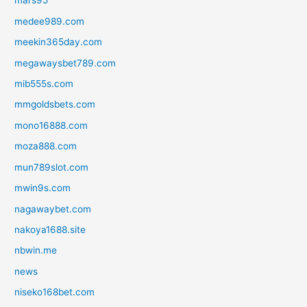
mars95
medee989.com
meekin365day.com
megawaysbet789.com
mib555s.com
mmgoldsbets.com
mono16888.com
moza888.com
mun789slot.com
mwin9s.com
nagawaybet.com
nakoya1688.site
nbwin.me
news
niseko168bet.com