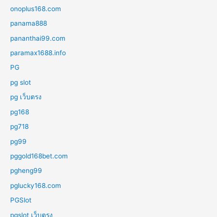
onoplus168.com
panama888
pananthai99.com
paramax1688.info
PG
pg slot
pg เว็บตรง
pg168
pg718
pg99
pggold168bet.com
pgheng99
pglucky168.com
PGSlot
pgslot เว็บตรง