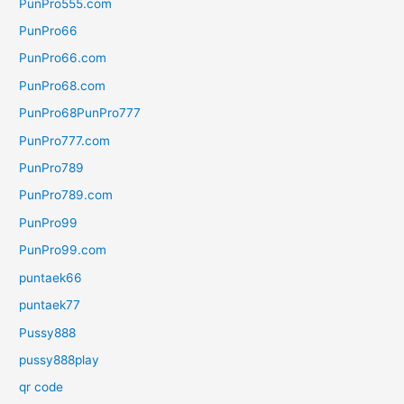
PunPro555.com
PunPro66
PunPro66.com
PunPro68.com
PunPro68PunPro777
PunPro777.com
PunPro789
PunPro789.com
PunPro99
PunPro99.com
puntaek66
puntaek77
Pussy888
pussy888play
qr code