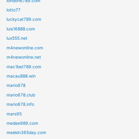
london6789.com
lotto77
luckycat789.com
luis16888.com
lux555.net
m4newonline.com
m4newonline.net
mac1bet789.com
macau888.win
mario678
mario678.club
mario678.info
mars95
medee989.com
meekin365day.com