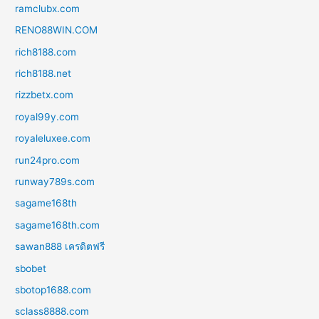
ramclubx.com
RENO88WIN.COM
rich8188.com
rich8188.net
rizzbetx.com
royal99y.com
royaleluxee.com
run24pro.com
runway789s.com
sagame168th
sagame168th.com
sawan888 เครดิตฟรี
sbobet
sbotop1688.com
sclass8888.com