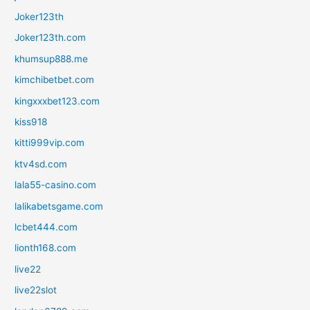
Joker123th
Joker123th.com
khumsup888.me
kimchibetbet.com
kingxxxbet123.com
kiss918
kitti999vip.com
ktv4sd.com
lala55-casino.com
lalikabetsgame.com
lcbet444.com
lionth168.com
live22
live22slot