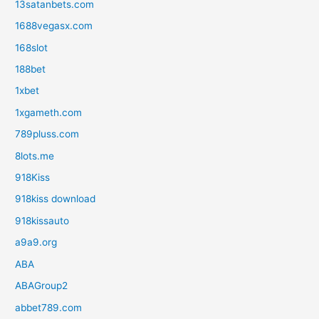
13satanbets.com
1688vegasx.com
168slot
188bet
1xbet
1xgameth.com
789pluss.com
8lots.me
918Kiss
918kiss download
918kissauto
a9a9.org
ABA
ABAGroup2
abbet789.com