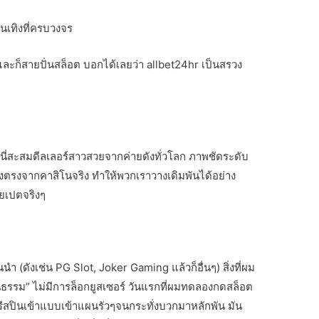
นเทิงที่ครบวงจร
และก็สายปั่นสล็อต บอกได้เลยว่า allbet24hr เป็นสรวง
นี่สะสมดีลเลอร์สาวสวยจากค่ายดังทั่วโลก ภาพชัดระดับ
งตรงจากคาสิโนจริง ทำให้พวกเราวางเดิมพันได้อย่าง
ปอยเปตจริงๆ
นำ (ดังเช่น PG Slot, Joker Gaming แล้วก็อื่นๆ) สิ่งที่ผม
็นธรรม” ไม่มีการล็อกยูสเซอร์ วันแรกที่ผมทดลองกดสล็อต
รีสปินเข้าแบบเข้าแผนรัวๆจนกระทั่งบวกมาหลักพัน มัน