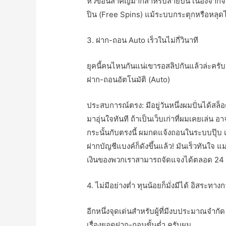
หัวข้อนี้สำคัญมากสำหรับสายปั่น เนื่องจากจั
ปิน (Free Spins) แม้ระบบกระตุกหรือหลุดไ
3. ฝาก-ถอน Auto เร็วในไม่กี่วินาที
ยุคนี้คนไหนกันแน่เขารอสลิปกันแล้วล่ะครั
ฝาก-ถอนอัตโนมัติ (Auto)
ประสบการณ์ตรง: มีอยู่วันหนึ่งผมปั่นได้สล
มาอุ่นใจทันที ถ้าเป็นเว็บเก่าที่ผมเคยเล่น
กระนั้นกับตรงนี้ ผมกดแจ้งถอนในระบบปุ๊บ เด
ฝากบัญชีแบงค์ก็ดังขึ้นแล้ว! มันเร็วทันใจ 
เงินของพวกเราสามารถจัดแจงได้ตลอด 24 ช
4. ไม่มีอย่างต่ำ ทุนน้อยก็มั่งมีได้ อิสระทางกา
อีกหนึ่งจุดเด่นสำหรับผู้ที่มีงบประมาณจำกั
เรื่องยอดฝาก-ถอนขั้นต่ำ ครับผม