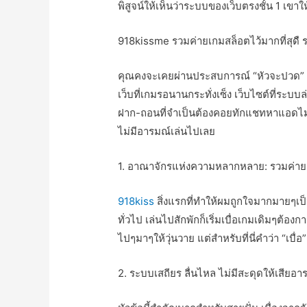
พิสูจน์ให้เห็นว่าระบบของเว็บตรงชั้น 1 เขาให
918kissme รวมค่ายเกมสล็อตไว้มากที่สุดื 
คุณคงจะเคยผ่านประสบการณ์ “หัวจะปวด” ก
เว็บที่เกมรอนานกระทั่งเซ็ง เว็บไซต์ที่ระบ
ฝาก-ถอนที่จำเป็นต้องคอยทักแชทหาแอดไม่
ไม่มีอารมณ์เล่นไปเลย
1. อาณาจักรแห่งความหลากหลาย: รวมค่ายเก
918kiss
สิ่งแรกที่ทำให้ผมถูกใจมากมายๆเ
ทั่วไป เล่นไปสักพักก็เริ่มเบื่อเกมเดิมๆต้อ
ไปๆมาๆให้วุ่นวาย แต่สำหรับที่นี่คำว่า “เบื่
2. ระบบเสถียร ลื่นไหล ไม่มีสะดุดให้เสียอา