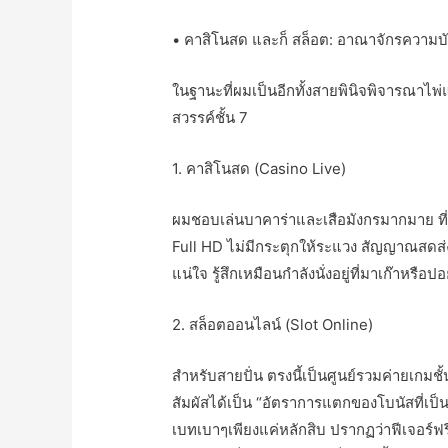
• คาสิโนสด และก็ สล็อต: อาณาจักรความบั
ในฐานะที่ผมเป็นอีกทั้งสายพินิจพิจารณาไพ่
สวรรค์ชั้น 7
1. คาสิโนสด (Casino Live)
ผมชอบเล่นบาคาร่าและเสือมังกรมากมาย ที่
Full HD ไม่มีกระตุกให้ระแวง สัญญาณสดส่
แน่ใจ รู้สึกเหมือนกำลังนั่งอยู่ที่มาเก๊าหรือ
2. สล็อตออนไลน์ (Slot Online)
สำหรับสายปั่น ตรงนี้เป็นศูนย์รวมค่ายเกมชั้น
สัมผัสได้เป็น “อัตราการแตกของโบนัสที่เป
เบทเบาๆเพียงแค่หลักสิบ ปรากฏว่าฟีเจอร์ฟ