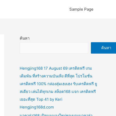
Sample Page
ค้นหา
ค้นหา
Hengjing168 17 August 69 เครดิตฟรี เกม
เดิมพัน ที่สร้างความบันเทิง ดีที่สุด โปรโมชั่น
เครดิตฟรี 100% กล่องสุ่มเฮงเฮง รับเครดิตฟรี ยู
สเดียว เล่นได้ทุกเกม สล็อต168 แจก เครดิตฟรี
เยอะที่สุด Top 41 by Keri
Hengjing168d.com
บาคาร่า168 เปิดมุมมองใหม่ของเกมบาคาร่า