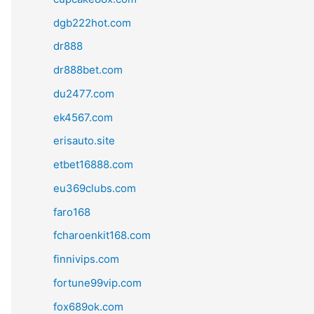
dgb222hot.com
dr888
dr888bet.com
du2477.com
ek4567.com
erisauto.site
etbet16888.com
eu369clubs.com
faro168
fcharoenkit168.com
finnivips.com
fortune99vip.com
fox689ok.com