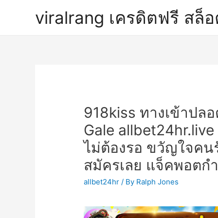
viralrang เครดิตฟรี สล็อ
918kiss ทางเข้าปลอดภ
Gale allbet24hr.liv
ไม่ต้องรอ ขวัญใจคน
สมัครเลย แจ็คพอตกำ
allbet24hr
/ By
Ralph Jones