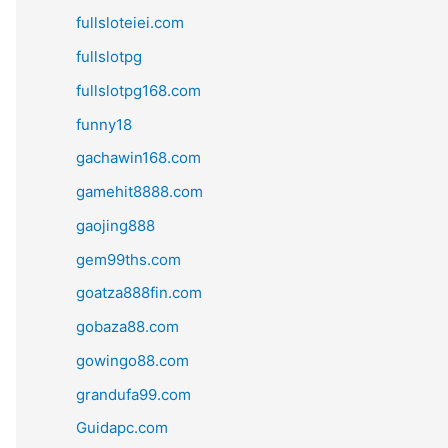
fullsloteiei.com
fullslotpg
fullslotpg168.com
funny18
gachawin168.com
gamehit8888.com
gaojing888
gem99ths.com
goatza888fin.com
gobaza88.com
gowingo88.com
grandufa99.com
Guidapc.com