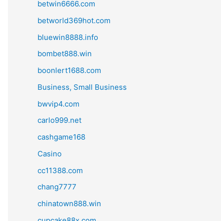
betwin6666.com
betworld369hot.com
bluewin8888.info
bombet888.win
boonlert1688.com
Business, Small Business
bwvip4.com
carlo999.net
cashgame168
Casino
cc11388.com
chang7777
chinatown888.win
cupcake88x.com