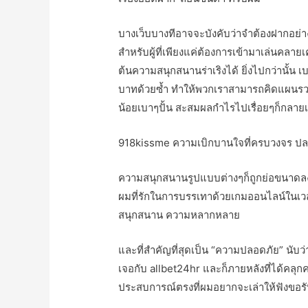
บางเว็บบางทีอาจจะบังคับว่าจำต้องฝากอย่
สำหรับผู้ที่เพียงแค่ต้องการเข้ามาเล่นคลายเ
ต้นความสนุกสนานร่าเริงได้ ยิ่งไปกว่านั้น 
บาทด้วยซ้ำ ทำให้พวกเราสามารถคิดแผนรวมทั
น้อยเบาๆปั้น สะสมผลกำไรไปเรื่อยๆก็กลายเป
918kissme ความเบิกบานใจที่ครบวงจร ปลอด
ความสนุกสนานรูปแบบต่างๆก็ถูกย่อขนาดลงมา
ผมที่รักในการบรรเทาด้วยเกมออนไลน์ในเว
สนุกสนาน ความหลากหลาย
และที่สำคัญที่สุดเป็น “ความปลอดภัย” นับว
เจอกับ allbet24hr และก็ภายหลังที่ได้คลุกค
ประสบการณ์ตรงที่ผมอยากจะเล่าให้ฟังขอร