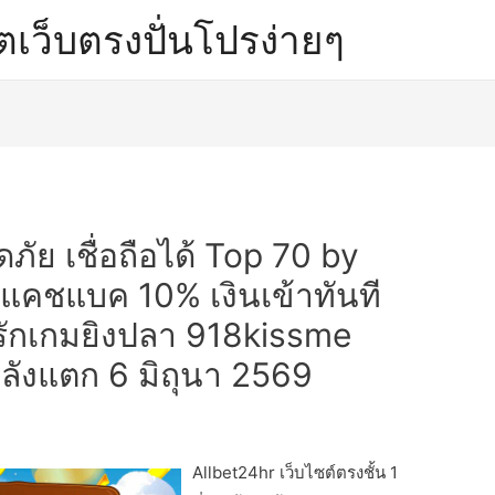
ตเว็บตรงปั่นโปรง่ายๆ
ัย เชื่อถือได้ Top 70 by
e แคชแบค 10% เงินเข้าทันที
รักเกมยิงปลา 918kissme
ลังแตก 6 มิถุนา 2569
Allbet24hr เว็บไซต์ตรงชั้น 1