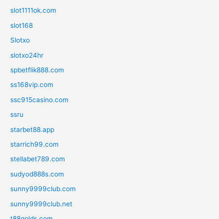
slot1111ok.com
slot168
Slotxo
slotxo24hr
spbetflik888.com
ss168vip.com
ssc915casino.com
ssru
starbet88.app
starrich99.com
stellabet789.com
sudyod888s.com
sunny9999club.com
sunny9999club.net
t88golds.com