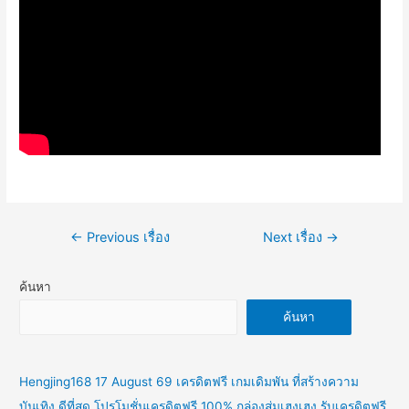
แนะแนว
←
Previous เรื่อง
Next เรื่อง
→
เรื่อง
ค้นหา
ค้นหา
Hengjing168 17 August 69 เครดิตฟรี เกมเดิมพัน ที่สร้างความ
บันเทิง ดีที่สุด โปรโมชั่นเครดิตฟรี 100% กล่องสุ่มเฮงเฮง รับเครดิตฟรี