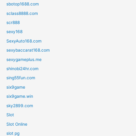
sbotop1688.com
sclass8888.com
scr888
sexy168
SexyAuto168.com
sexybaccarat168.com
sexygameplus.me
shinobi24hr.com
sing55fun.com
six9game
six9game.win
sky2899.com
Slot
Slot Online
slot pg