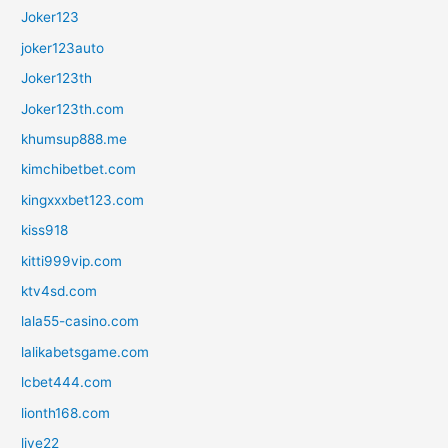
Joker123
joker123auto
Joker123th
Joker123th.com
khumsup888.me
kimchibetbet.com
kingxxxbet123.com
kiss918
kitti999vip.com
ktv4sd.com
lala55-casino.com
lalikabetsgame.com
lcbet444.com
lionth168.com
live22