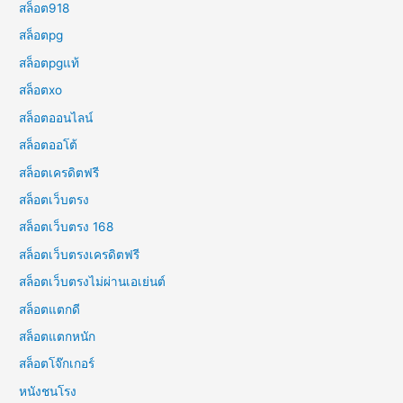
สล็อต918
สล็อตpg
สล็อตpgแท้
สล็อตxo
สล็อตออนไลน์
สล็อตออโต้
สล็อตเครดิตฟรี
สล็อตเว็บตรง
สล็อตเว็บตรง 168
สล็อตเว็บตรงเครดิตฟรี
สล็อตเว็บตรงไม่ผ่านเอเย่นต์
สล็อตแตกดี
สล็อตแตกหนัก
สล็อตโจ๊กเกอร์
หนังชนโรง