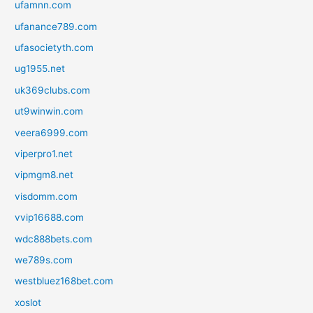
ufamnn.com
ufanance789.com
ufasocietyth.com
ug1955.net
uk369clubs.com
ut9winwin.com
veera6999.com
viperpro1.net
vipmgm8.net
visdomm.com
vvip16688.com
wdc888bets.com
we789s.com
westbluez168bet.com
xoslot