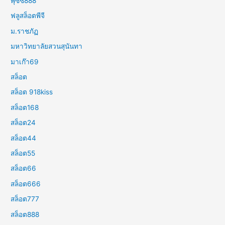
พุซซี่888
ฟลูสล็อตพีจี
ม.ราชภัฏ
มหาวิทยาลัยสวนสุนันทา
มาเก๊า69
สล็อต
สล็อต 918kiss
สล็อต168
สล็อต24
สล็อต44
สล็อต55
สล็อต66
สล็อต666
สล็อต777
สล็อต888