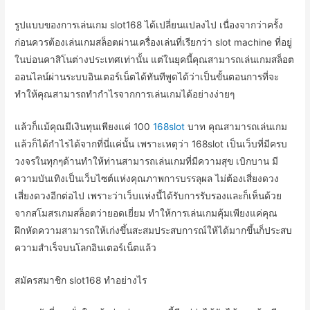
รูปแบบของการเล่นเกม slot168 ได้เปลี่ยนแปลงไป เนื่องจากว่าครั้ง
ก่อนควรต้องเล่นเกมสล็อตผ่านเครื่องเล่นที่เรียกว่า slot machine ที่อยู่
ในบ่อนคาสิโนต่างประเทศเท่านั้น แต่ในยุคนี้คุณสามารถเล่นเกมสล็อต
ออนไลน์ผ่านระบบอินเตอร์เน็ตได้ทันทีพูดได้ว่าเป็นขั้นตอนการที่จะ
ทำให้คุณสามารถทำกำไรจากการเล่นเกมได้อย่างง่ายๆ
แล้วก็แม้คุณมีเงินทุนเพียงแค่ 100
168slot
บาท คุณสามารถเล่นเกม
แล้วก็ได้กำไรได้จากที่นี่แค่นั้น เพราะเหตุว่า 168slot เป็นเว็บที่มีครบ
วงจรในทุกๆด้านทำให้ท่านสามารถเล่นเกมที่มีความสุข เบิกบาน มี
ความบันเทิงเป็นเว็บไซต์แห่งคุณภาพการบรรลุผล ไม่ต้องเสี่ยงดวง
เสี่ยงดวงอีกต่อไป เพราะว่าเว็บแห่งนี้ได้รับการรับรองและก็เห็นด้วย
จากสโมสรเกมสล็อตว่ายอดเยี่ยม ทำให้การเล่นเกมคุ้มเพียงแค่คุณ
ฝึกหัดความสามารถให้เก่งขึ้นสะสมประสบการณ์ให้ได้มากขึ้นก็ประสบ
ความสำเร็จบนโลกอินเตอร์เน็ตแล้ว
สมัครสมาชิก slot168 ทำอย่างไร