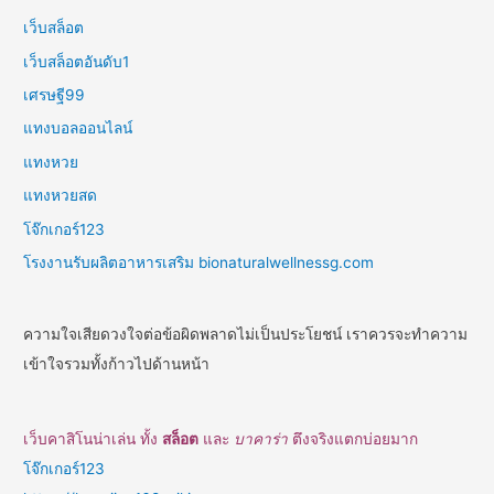
เว็บสล็อต
เว็บสล็อตอันดับ1
เศรษฐี99
แทงบอลออนไลน์
แทงหวย
แทงหวยสด
โจ๊กเกอร์123
โรงงานรับผลิตอาหารเสริม bionaturalwellnessg.com
ความใจเสียดวงใจต่อข้อผิดพลาดไม่เป็นประโยชน์ เราควรจะทำความ
เข้าใจรวมทั้งก้าวไปด้านหน้า
เว็บคาสิโนน่าเล่น ทั้ง
สล็อต
และ
บาคาร่า
ตึงจริงแตกบ่อยมาก
โจ๊กเกอร์123