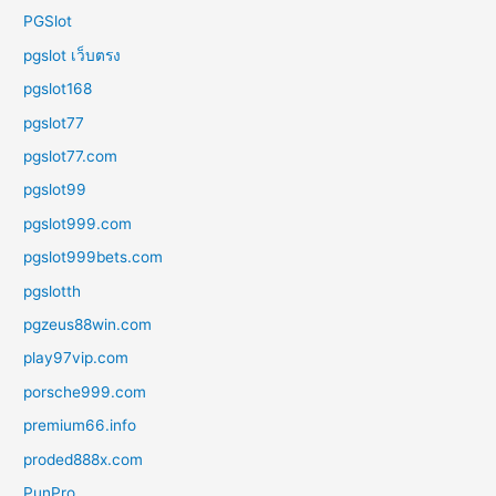
PGSlot
pgslot เว็บตรง
pgslot168
pgslot77
pgslot77.com
pgslot99
pgslot999.com
pgslot999bets.com
pgslotth
pgzeus88win.com
play97vip.com
porsche999.com
premium66.info
proded888x.com
PunPro