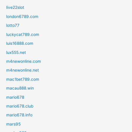
live22slot
london6789.com
lotto77
luckycat789.com
luis16888.com
lux555.net
m4newonline.com
m4newonline.net
mac1bet789.com
macau888.win
mario678
mario678.club
mario678.info
mars95