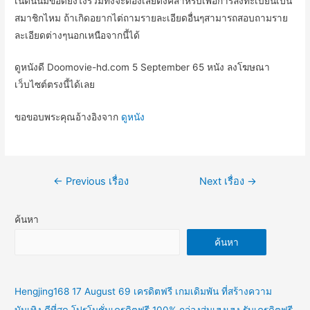
เน็ตนั้นมีข้อดียังไงรวมทั้งจะต้องเสียตังค์สำหรับเพื่อการลงทะเบียนเป็น
สมาชิกไหม ถ้าเกิดอยากไต่ถามรายละเอียดอื่นๆสามารถสอบถามราย
ละเอียดต่างๆนอกเหนือจากนี้ได้
ดูหนังดี Doomovie-hd.com 5 September 65 หนัง ลงโฆษณา
เว็บไซต์ตรงนี้ได้เลย
ขอขอบพระคุณอ้างอิงจาก
ดูหนัง
แนะแนว
←
Previous เรื่อง
Next เรื่อง
→
เรื่อง
ค้นหา
ค้นหา
Hengjing168 17 August 69 เครดิตฟรี เกมเดิมพัน ที่สร้างความ
บันเทิง ดีที่สุด โปรโมชั่นเครดิตฟรี 100% กล่องสุ่มเฮงเฮง รับเครดิตฟรี