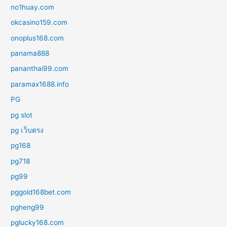
no1huay.com
okcasino159.com
onoplus168.com
panama888
pananthai99.com
paramax1688.info
PG
pg slot
pg เว็บตรง
pg168
pg718
pg99
pggold168bet.com
pgheng99
pglucky168.com