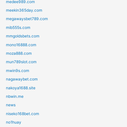
medee989.com
meekin365day.com
megawaysbet789.com
mib555s.com
mmgoldsbets.com
mono16888.com
moza888.com
mun789slot.com
mwin9s.com
nagawaybet.com
nakoya1688.site
nbwin.me
news
niseko168bet.com
no1huay