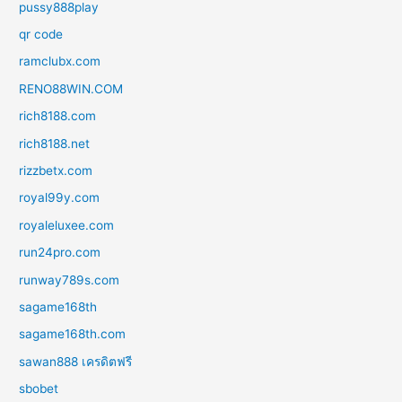
pussy888play
qr code
ramclubx.com
RENO88WIN.COM
rich8188.com
rich8188.net
rizzbetx.com
royal99y.com
royaleluxee.com
run24pro.com
runway789s.com
sagame168th
sagame168th.com
sawan888 เครดิตฟรี
sbobet