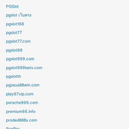
PGSlot
pgslot เว็บตรง
pgslot168
pgslot77
pgslot77.com
pgslot99
pgslot999.com
pgslot999bets.com
pgslotth
pgzeus88win.com
play97vip.com
porsche999.com
premium66.info
proded888x.com
PunPro