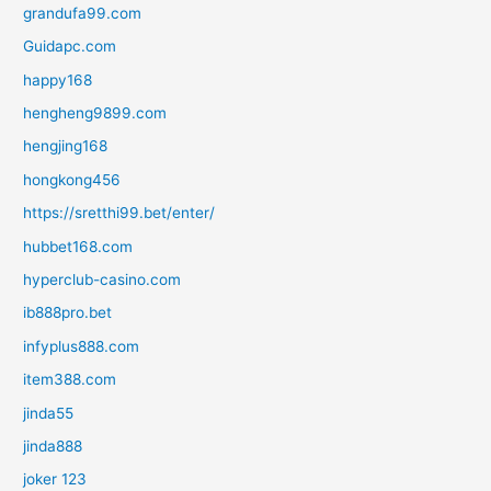
grandufa99.com
Guidapc.com
happy168
hengheng9899.com
hengjing168
hongkong456
https://sretthi99.bet/enter/
hubbet168.com
hyperclub-casino.com
ib888pro.bet
infyplus888.com
item388.com
jinda55
jinda888
joker 123