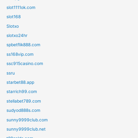
slot1111ok.com
slot168
Slotxo
slotxo24hr
spbetflik888.com
ss168vip.com
ssc915casino.com
ssru
starbet88.app
starrich99.com
stellabet789.com
sudyod888s.com
sunny9999club.com
sunny9999club.net