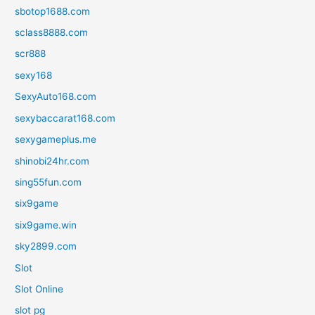
sbotop1688.com
sclass8888.com
scr888
sexy168
SexyAuto168.com
sexybaccarat168.com
sexygameplus.me
shinobi24hr.com
sing55fun.com
six9game
six9game.win
sky2899.com
Slot
Slot Online
slot pg