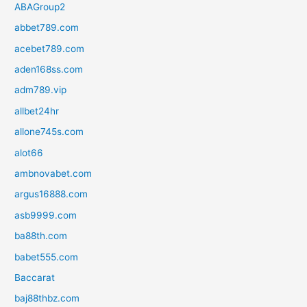
ABAGroup2
abbet789.com
acebet789.com
aden168ss.com
adm789.vip
allbet24hr
allone745s.com
alot66
ambnovabet.com
argus16888.com
asb9999.com
ba88th.com
babet555.com
Baccarat
baj88thbz.com