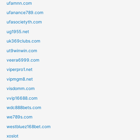
ufamnn.com
ufanance789.com
ufasocietyth.com
ug1955.net
uk369clubs.com
ut9winwin.com
veera6999.com
viperpro1.net
vipmgm8.net
visdomm.com
vvip16688.com
wdc888bets.com
we789s.com
westbluez168bet.com
xoslot