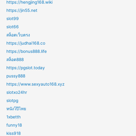
https://hengjing168.wiki
https://jin55.net
slot99
slot66
สล็อตเว็บตรง
https://judhai168.co
https://bonus888.life
สล็อต888
https://pgslot.today
pussy888
https://www.sexyauto168.xyz
slotxo24hr
slotpg
หนังโป๊ไทย
1xbetth
funny18
kiss918