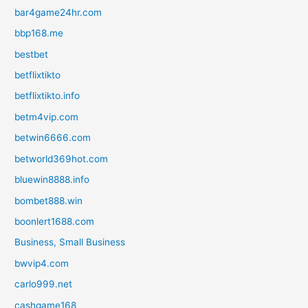
bar4game24hr.com
bbp168.me
bestbet
betflixtikto
betflixtikto.info
betm4vip.com
betwin6666.com
betworld369hot.com
bluewin8888.info
bombet888.win
boonlert1688.com
Business, Small Business
bwvip4.com
carlo999.net
cashgame168