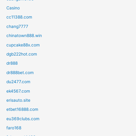
Casino
cc11388.com
chang7777
chinatown888.win
cupcake88x.com
dgb222hot.com
dr888
dr888bet.com
du2477.com
ek4567.com
erisauto.site
etbet16888.com
eu369clubs.com
faro168