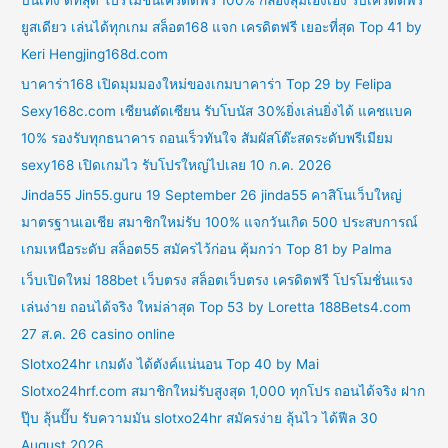
ยูสเดียว เล่นได้ทุกเกม สล็อต168 แจก เครดิตฟรี เยอะที่สุด Top 41 by
Keri Hengjing168d.com
บาคาร่า168 เปิดมุมมองใหม่ของเกมบาคาร่า Top 29 by Felipa
Sexy168c.com เซียนตัดเซียน รับโบนัส 30%ยิ่งเล่นยิ่งได้ แคชแบค
10% รองรับทุกธนาคาร ถอนเร็วทันใจ สัมผัสโต๊ะสดระดับพรีเมียม
sexy168 เปิดเกมไว รับโปรใหญ่ไปเลย 10 ก.ค. 2026
Jinda55 Jin55.guru 19 September 26 jinda55 คาสิโนเว็บใหญ่
มาตรฐานเอเชีย สมาชิกใหม่รับ 100% แจกวันเกิด 500 ประสบการณ์
เกมเหนือระดับ สล็อต55 สมัครไว้ก่อน คุ้มกว่า Top 81 by Palma
เว็บเปิดใหม่ 188bet เว็บตรง สล็อตเว็บตรง เครดิตฟรี โปรโมชั่นแรง
เล่นง่าย ถอนได้จริง ใหม่ล่าสุด Top 53 by Loretta 188Bets4.com
27 ส.ค. 26 casino online
Slotxo24hr เกมดัง ได้ตังค์แน่นอน Top 40 by Mai
Slotxo24hrf.com สมาชิกใหม่รับสูงสุด 1,000 ทุกโปร ถอนได้จริง ฝาก
ปุ๊บ ลุ้นปั๊บ รับความมัน slotxo24hr สมัครง่าย ลุ้นไว ได้ฟีล 30
August 2026