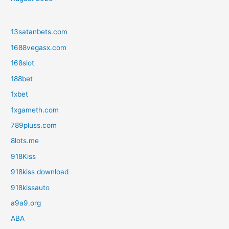
13satanbets.com
1688vegasx.com
168slot
188bet
1xbet
1xgameth.com
789pluss.com
8lots.me
918Kiss
918kiss download
918kissauto
a9a9.org
ABA