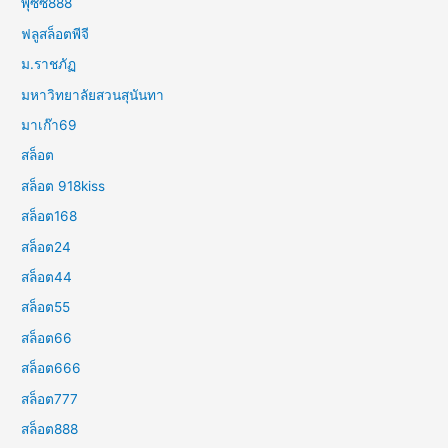
พุซซี่888
ฟลูสล็อตพีจี
ม.ราชภัฏ
มหาวิทยาลัยสวนสุนันทา
มาเก๊า69
สล็อต
สล็อต 918kiss
สล็อต168
สล็อต24
สล็อต44
สล็อต55
สล็อต66
สล็อต666
สล็อต777
สล็อต888