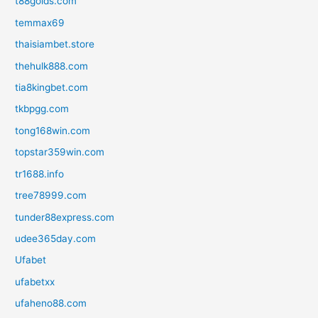
t88golds.com
temmax69
thaisiambet.store
thehulk888.com
tia8kingbet.com
tkbpgg.com
tong168win.com
topstar359win.com
tr1688.info
tree78999.com
tunder88express.com
udee365day.com
Ufabet
ufabetxx
ufaheno88.com