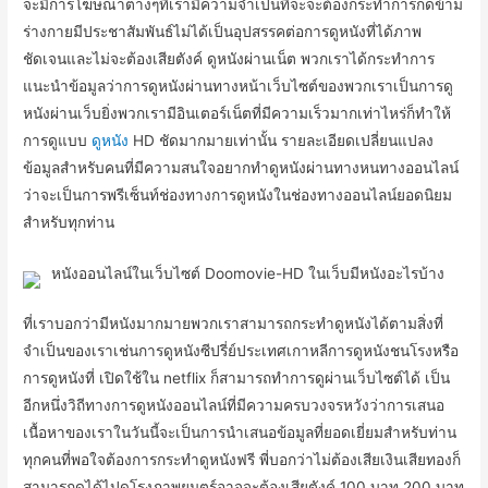
จะมีการโฆษณาต่างๆที่เรามีความจำเป็นที่จะจะต้องกระทำการกดข้าม
ร่างกายมีประชาสัมพันธ์ไม่ได้เป็นอุปสรรคต่อการดูหนังที่ได้ภาพ
ชัดเจนและไม่จะต้องเสียตังค์ ดูหนังผ่านเน็ต พวกเราได้กระทำการ
แนะนำข้อมูลว่าการดูหนังผ่านทางหน้าเว็บไซต์ของพวกเราเป็นการดู
หนังผ่านเว็บยิ่งพวกเรามีอินเตอร์เน็ตที่มีความเร็วมากเท่าไหร่ก็ทำให้
การดูแบบ
ดูหนัง
HD ชัดมากมายเท่านั้น รายละเอียดเปลี่ยนแปลง
ข้อมูลสำหรับคนที่มีความสนใจอยากทำดูหนังผ่านทางหนทางออนไลน์
ว่าจะเป็นการพรีเซ็นท์ช่องทางการดูหนังในช่องทางออนไลน์ยอดนิยม
สำหรับทุกท่าน
หนังออนไลน์ในเว็บไซต์ Doomovie-HD ในเว็บมีหนังอะไรบ้าง
ที่เราบอกว่ามีหนังมากมายพวกเราสามารถกระทำดูหนังได้ตามสิ่งที่
จำเป็นของเราเช่นการดูหนังซีปรี่ย์ประเทศเกาหลีการดูหนังชนโรงหรือ
การดูหนังที่ เปิดใช้ใน netflix ก็สามารถทำการดูผ่านเว็บไซต์ได้ เป็น
อีกหนึ่งวิถีทางการดูหนังออนไลน์ที่มีความครบวงจรหวังว่าการเสนอ
เนื้อหาของเราในวันนี้จะเป็นการนำเสนอข้อมูลที่ยอดเยี่ยมสำหรับท่าน
ทุกคนที่พอใจต้องการกระทำดูหนังฟรี พี่บอกว่าไม่ต้องเสียเงินเสียทองก็
สามารถดูได้ไปดูโรงภาพยนตร์อาจจะต้องเสียตังค์ 100 บาท 200 บาท