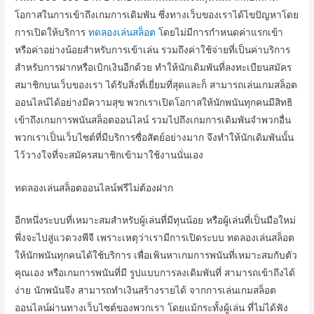
โอกาสในการเข้าถึงเกมการเดิมพัน ซึ่งทางเว็บของเราได้ไขปัญหาโดย
การเปิดให้บริการ
ทดลองเล่นสล็อต
โดยไม่มีการกำหนดค่าแรกเข้า
หรือค่าอย่างน้อยสำหรับการเข้าเล่น รวมถึงค่าใช้จ่ายที่เป็นค่าบริการ
สำหรับการฝากหรือเบิกเงินอีกด้วย ทำให้นักเดิมพันที่ลงทะเบียนสมัคร
สมาชิกบนเว็บของเรา ได้รับสิ่งที่เยี่ยมที่สุดและก็ สามารถเล่นเกมสล็อต
ออนไลน์ได้อย่างมีความสุข พวกเราเปิดโอกาสให้นักพนันทุกคนมีสิทธิ
เข้าถึงเกมการพนันสล็อตออนไลน์ รวมไปถึงเกมการเดิมพันจำพวกอื่น
พวกเราเป็นเว็บไซต์ที่มีบริการซื่อสัตย์อย่างมาก จึงทำให้นักเดิมพันนั้น
ไว้วางใจที่จะสมัครสมาชิกเข้ามาใช้งานนั่นเอง
ทดลองเล่นสล็อตออนไลน์ฟรีไม่ต้องฝาก
อีกหนึ่งระบบที่เหมาะสมสำหรับผู้เล่นที่มีทุนน้อย หรือผู้เล่นที่เป็นมือใหม่
พึ่งจะไปสู่แวดวงพีจี เพราะเหตุว่าเรามีการเปิดระบบ ทดลองเล่นสล็อต
ให้นักพนันทุกคนได้ใช้บริการ เพื่อเฟ้นหาเกมการพนันที่เหมาะสมกับตัว
คุณเอง หรือเกมการพนันที่มี รูปแบบการลงเดิมพันที่ สามารถเข้าถึงได้
ง่าย นักพนันจึง สามารถทำเงินสร้างรายได้ จากการเล่นเกมสล็อต
ออนไลน์ผ่านทางเว็บไซต์ของพวกเรา โดยแม้กระทั้งผู้เล่น ที่ไม่ได้ฟัง