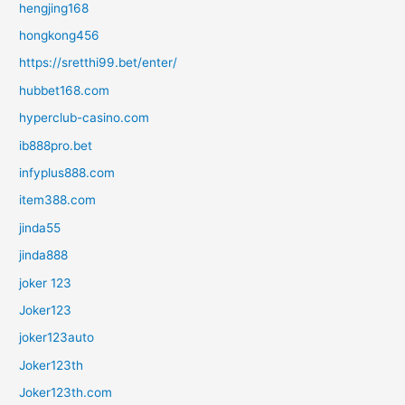
hengjing168
hongkong456
https://sretthi99.bet/enter/
hubbet168.com
hyperclub-casino.com
ib888pro.bet
infyplus888.com
item388.com
jinda55
jinda888
joker 123
Joker123
joker123auto
Joker123th
Joker123th.com