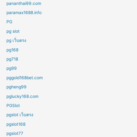
pananthai99.com
paramax1688.info
PG
pg slot
pg เว็บตรง
pg168
pg718
pg99
pggold168bet.com
pgheng99
pglucky168.com
PGSlot
pgslot เว็บตรง
pgslot168
pgslot77