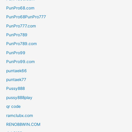
PunPro68.com
PunPro68PunPro777
PunPro777.com
PunPro789
PunPro789.com
PunPro99
PunPro99.com
puntaek66
puntaek77
Pussy888
pussy888play
qr code
ramclubx.com
RENO88WIN.COM