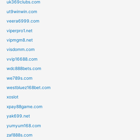
uk369clubs.com
ut9winwin.com
veera6999.com
viperpro1.net
vipmgm8.net
visdomm.com
vvip16688.com
wdc888bets.com
we789s.com
westbluez168bet.com
xoslot
xpay88game.com
yak699.net
yumyum168.com
zaf888s.com