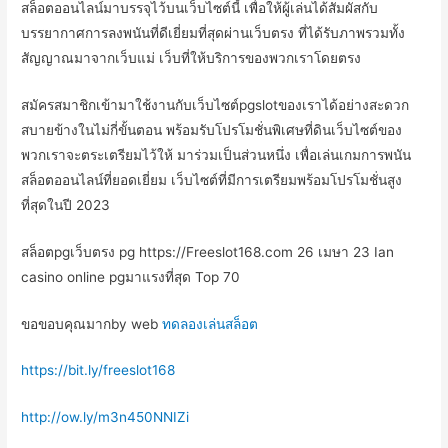
สล็อตออนไลน์มาบรรจุไว้บนเว็บไซต์นี้ เพื่อให้ผู้เล่นได้สัมผัสกับ
บรรยากาศการลงพนันที่ดีเยี่ยมที่สุดผ่านเว็บตรง ที่ได้รับภาพรวมทั้ง
สัญญาณมาจากเว็บแม่ เว็บที่ให้บริการของพวกเราโดยตรง
สมัครสมาชิกเข้ามาใช้งานกับเว็บไซต์pgslotของเราได้อย่างสะดวก
สบายข้างในไม่กี่ขั้นตอน พร้อมรับโปรโมชั่นพิเศษที่ดินเว็บไซต์ของ
พวกเราจะตระเตรียมไว้ให้ มาร่วมเป็นส่วนหนึ่ง เพื่อเล่นเกมการพนัน
สล็อตออนไลน์ที่ยอดเยี่ยม เว็บไซต์ที่มีการเตรียมพร้อมโปรโมชั่นสูง
ที่สุดในปี 2023
สล็อตpgเว็บตรง pg https://Freeslot168.com 26 เมษา 23 Ian
casino online pgมาแรงที่สุด Top 70
ขอขอบคุณมากby web
ทดลองเล่นสล็อต
https://bit.ly/freeslot168
http://ow.ly/m3n450NNIZi