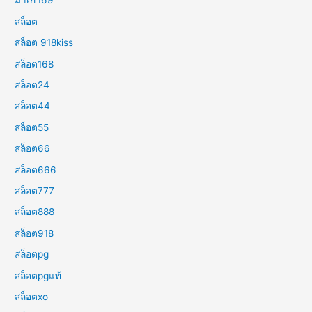
มาเก๊า69
สล็อต
สล็อต 918kiss
สล็อต168
สล็อต24
สล็อต44
สล็อต55
สล็อต66
สล็อต666
สล็อต777
สล็อต888
สล็อต918
สล็อตpg
สล็อตpgแท้
สล็อตxo