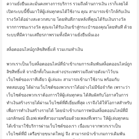
ความยั่งยืนและมั่นคงทางการบริการ รวมถึงด้านการเงิน เราก็เลยได้
เปิดระบบนี้ขึ้นมาให้ผู้เล่นทุกคนได้ใช้งาน คุณ สามารถเข้าใกล้กับเงิน
รางวัลได้อย่างสะดวกสบาย โดยทันทีภายหลังที่คุณได้รับเงินรางวัล
จากการชนะรางวัล คุณจะได้รับเงินเข้าสู่กระเป๋าของคุณโดยทันที ด้วย
ระบบที่มีความเสถียรภาพรวมทั้งมีความยั่งยืนนั่นเอง
สล็อตออนไลน์ถูกลิขสิทธิ์แท้ รวมเกมทำเงิน
พวกเราเป็นเว็บสล็อตออนไลน์ที่นำเข้าเกมการเดิมพันสล็อตออนไลน์ถูก
ลิขสิทธิ์แท้ จากอีกทั้งในและต่างประเทศรวมถึงค่ายดังมาไว้บน
เว็บไซต์ของเราทีเดียว ผู้เล่นจะ สามารถเข้ามาใช้งาน พร้อมกับ
ทดสอบpg ได้ผ่านเว็บไซต์ของพวกเราได้อย่างไม่มีข้อจำกัด เพราะว่า
เว็บไซต์ของพวกเราต้องการให้ผู้เล่นทุกคน ได้สัมผัสกับโอกาสในการ
ทำเงินสร้างรายได้ผ่านเว็บไซต์ที่ดีเยี่ยมที่สุด เราจึงได้ให้โอกาสสำหรับ
เพื่อการทำเงินสร้างรายได้ โดยนำเข้าเกมการพนันสล็อตออนไลน์ที่มี
เอกลักษณ์ มีเอฟเฟคที่สวยงามพร้อมด้วยเพลงที่เพราะ ให้ผู้เล่นทุกคน
ได้เข้ามาใช้บริการผ่านเว็บไซด์ของเรา เนื่องมาจากพวกเราเป็น
เว็บไซต์ที่มี เครือข่ายขนาดใหญ่ จึง สามารถนำเข้าเกมการเดิมพัน