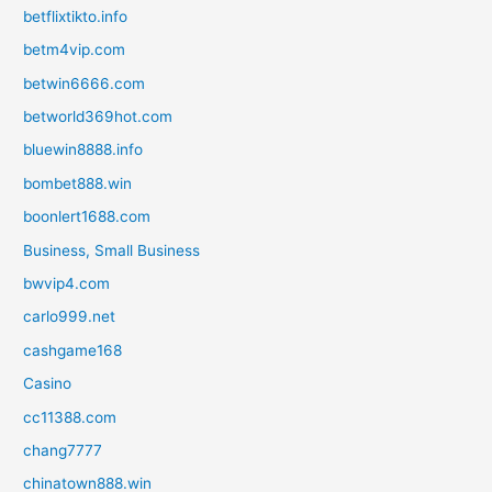
betflixtikto.info
betm4vip.com
betwin6666.com
betworld369hot.com
bluewin8888.info
bombet888.win
boonlert1688.com
Business, Small Business
bwvip4.com
carlo999.net
cashgame168
Casino
cc11388.com
chang7777
chinatown888.win