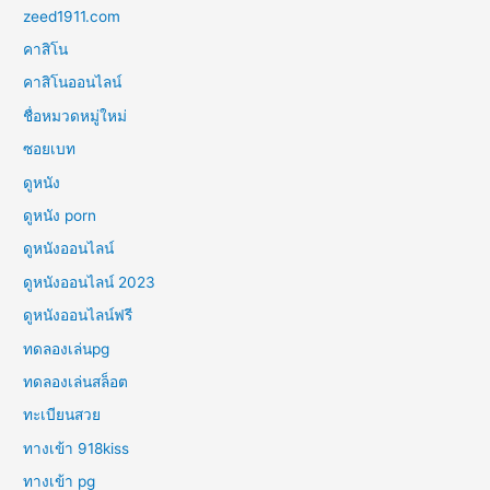
zeed1911.com
คาสิโน
คาสิโนออนไลน์
ชื่อหมวดหมู่ใหม่
ซอยเบท
ดูหนัง
ดูหนัง porn
ดูหนังออนไลน์
ดูหนังออนไลน์ 2023
ดูหนังออนไลน์ฟรี
ทดลองเล่นpg
ทดลองเล่นสล็อต
ทะเบียนสวย
ทางเข้า 918kiss
ทางเข้า pg