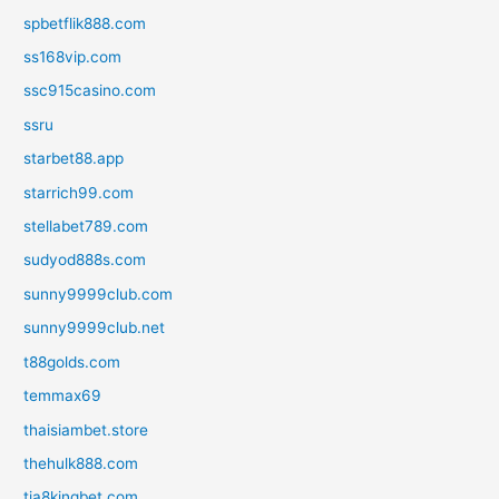
spbetflik888.com
ss168vip.com
ssc915casino.com
ssru
starbet88.app
starrich99.com
stellabet789.com
sudyod888s.com
sunny9999club.com
sunny9999club.net
t88golds.com
temmax69
thaisiambet.store
thehulk888.com
tia8kingbet.com