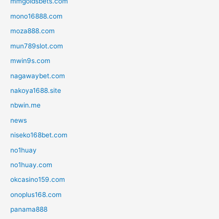
mmgoldsbets.com
mono16888.com
moza888.com
mun789slot.com
mwin9s.com
nagawaybet.com
nakoya1688.site
nbwin.me
news
niseko168bet.com
no1huay
no1huay.com
okcasino159.com
onoplus168.com
panama888