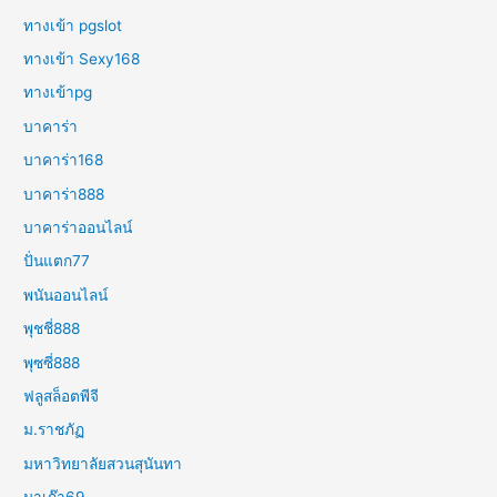
ทางเข้า pgslot
ทางเข้า Sexy168
ทางเข้าpg
บาคาร่า
บาคาร่า168
บาคาร่า888
บาคาร่าออนไลน์
ปั่นแตก77
พนันออนไลน์
พุชชี่888
พุซซี่888
ฟลูสล็อตพีจี
ม.ราชภัฏ
มหาวิทยาลัยสวนสุนันทา