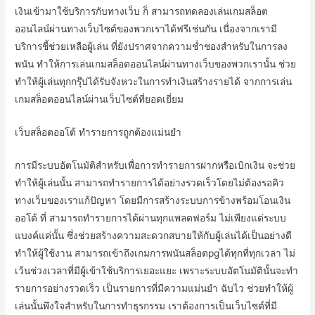
เงินเข้ามาใช้บริการกับทางเว็บ ก็ สามารถทดลองเล่นเกมสล็อต
ออนไลน์ผ่านทางเว็บไซต์ของพวกเราได้ฟรีเช่นกัน เนื่องจากเรามี
บริการชี้ช่วยเหลือผู้เล่น ที่ยังปราศจากความช่ำชองสำหรับในการลง
พนัน ทำให้การเล่นเกมสล็อตออนไลน์ผ่านทางเว็บของพวกเรานั้น ช่วย
ทำให้ผู้เล่นทุกกรุ๊ปได้รับจังหวะในการทำเงินสร้างรายได้ จากการเล่น
เกมสล็อตออนไลน์ผ่านเว็บไซต์ที่ยอดเยี่ยม
เว็บสล็อตออโต้ ทำรายการถูกต้องแม่นยำ
การมีระบบอัตโนมัติสำหรับเพื่อการทำรายการฝากหรือเบิกเงิน จะช่วย
ทำให้ผู้เล่นนั้น สามารถทำรายการได้อย่างรวดเร็วโดยไม่ต้องรอคิว
ทางเว็บของเราแก้ปัญหา โดยมีการสร้างระบบการข้างพร้อมโอนเงิน
ออโต้ ที่ สามารถทำรายการได้ผ่านทุกแพลตฟอร์ม ไม่เพียงแต่ระบบ
แบงค์แค่นั้น ซึ่งช่วยสร้างความสะดวกสบายให้กับผู้เล่นได้เป็นอย่างดี
ทำให้ผู้ใช้งาน สามารถเข้าถึงเกมการพนันสล็อตpgได้ทุกที่ทุกเวลา ไม่
เว้นช่วงเวลาที่มีผู้เข้าใช้บริการเยอะแยะ เพราะระบบอัตโนมัตินั้นจะทำ
รายการอย่างรวดเร็ว เป็นรายการที่มีความแม่นยำ ฉับไว ช่วยทำให้ผู้
เล่นนั้นพึงใจสำหรับในการทำธุรกรรม เราต้องการเป็นเว็บไซต์ที่มี