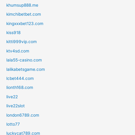
khumsup888.me
kimchibetbet.com
kingxxxbet123.com
kiss918
kitti999vip.com
ktv4sd.com
lala55-casino.com
lalikabetsgame.com
lcbet444.com
lionth168.com
live22
live22slot
london6789.com
lotto77
luckycat789.com