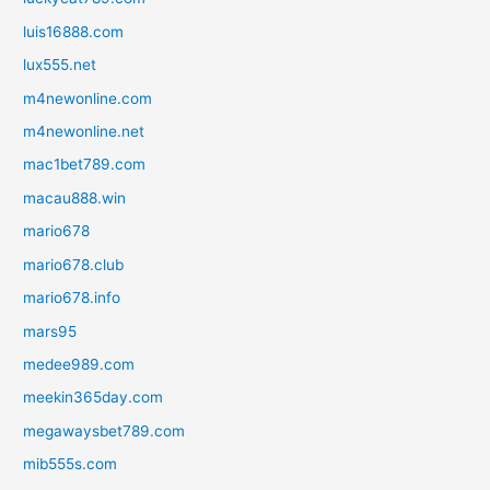
luis16888.com
lux555.net
m4newonline.com
m4newonline.net
mac1bet789.com
macau888.win
mario678
mario678.club
mario678.info
mars95
medee989.com
meekin365day.com
megawaysbet789.com
mib555s.com