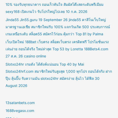
10% รองรับทุกธนาคาร ถอนเร็วทันใจ สัมผัสโต๊ะสดระดับพรีเมียม
sexy168 เปิดเกมไว รับโปรใหญ่ไปเลย 10 ก.ค. 2026
Jinda55 Jin55.guru 19 September 26 jinda55 คาสิโนเว็บใหญ่
มาตรฐานเอเชีย สมาชิกใหม่รับ 100% แจกวันเกิด 500 ประสบการณ์
เกมเหนือระดับ สล็อต55 สมัครไว้ก่อน คุ้มกว่า Top 81 by Palma
เว็บเปิดใหม่ 188bet เว็บตรง สล็อตเว็บตรง เครดิตฟรี โปรโมชั่นแรง
เล่นง่าย ถอนได้จริง ใหม่ล่าสุด Top 53 by Loretta 188Bets4.com
27 ส.ค. 26 casino online
Slotxo24hr เกมดัง ได้ตังค์แน่นอน Top 40 by Mai
Slotxo24hrf.com สมาชิกใหม่รับสูงสุด 1,000 ทุกโปร ถอนได้จริง ฝาก
ปุ๊บ ลุ้นปั๊บ รับความมัน slotxo24hr สมัครง่าย ลุ้นไว ได้ฟีล 30
August 2026
13satanbets.com
1688vegasx.com