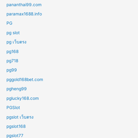
pananthai99.com
paramax1688.info
PG
pg slot
pg เว็บตรง
pg168
pg718
pg99
pggold168bet.com
pgheng99
pglucky168.com
PGSlot
pgslot เว็บตรง
pgslot168
pgslot77