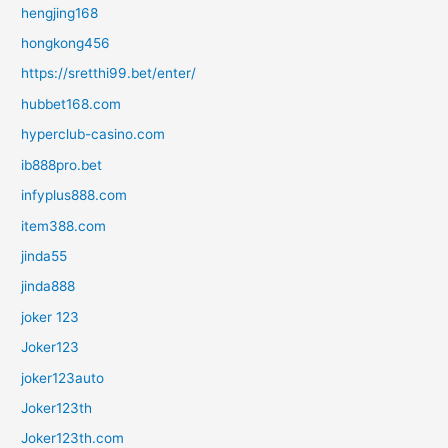
hengjing168
hongkong456
https://sretthi99.bet/enter/
hubbet168.com
hyperclub-casino.com
ib888pro.bet
infyplus888.com
item388.com
jinda55
jinda888
joker 123
Joker123
joker123auto
Joker123th
Joker123th.com