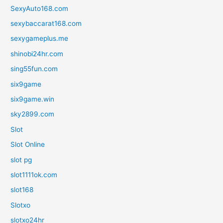
SexyAuto168.com
sexybaccarat168.com
sexygameplus.me
shinobi24hr.com
sing55fun.com
six9game
six9game.win
sky2899.com
Slot
Slot Online
slot pg
slot1111ok.com
slot168
Slotxo
slotxo24hr