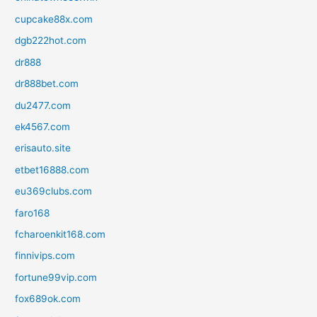
cupcake88x.com
dgb222hot.com
dr888
dr888bet.com
du2477.com
ek4567.com
erisauto.site
etbet16888.com
eu369clubs.com
faro168
fcharoenkit168.com
finnivips.com
fortune99vip.com
fox689ok.com