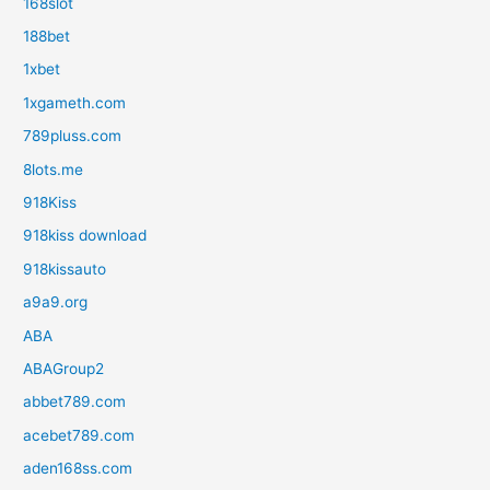
168slot
188bet
1xbet
1xgameth.com
789pluss.com
8lots.me
918Kiss
918kiss download
918kissauto
a9a9.org
ABA
ABAGroup2
abbet789.com
acebet789.com
aden168ss.com