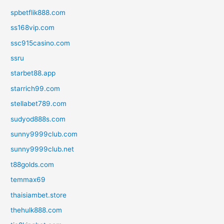
spbetflik888.com
ss168vip.com
ssc915casino.com
ssru
starbet88.app
starrich99.com
stellabet789.com
sudyod888s.com
sunny9999club.com
sunny9999club.net
t88golds.com
temmax69
thaisiambet.store
thehulk888.com