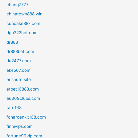
chang7777
chinatown888.win
cupcake88x.com
dgb222hot.com
dr888
dr888bet.com
du2477.com
ek4567.com
erisauto.site
etbet16888.com
eu369clubs.com
faro168
fcharoenkit168.com
finnivips.com
fortune99vip.com