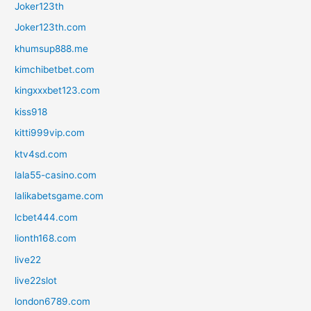
Joker123th
Joker123th.com
khumsup888.me
kimchibetbet.com
kingxxxbet123.com
kiss918
kitti999vip.com
ktv4sd.com
lala55-casino.com
lalikabetsgame.com
lcbet444.com
lionth168.com
live22
live22slot
london6789.com