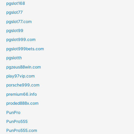
pgslot168
pgslot77
pgslot77.com
pgslot99
pgslot999.com
pgslot999bets.com
pgslotth
pgzeus88win.com
play97vip.com
porsche999.com
premium66.info
proded888x.com
PunPro
PunPro555
PunPro555.com