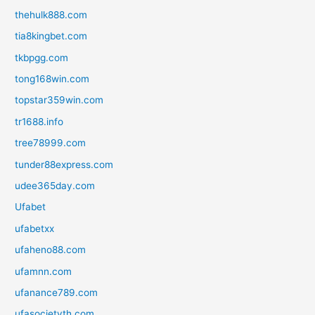
thehulk888.com
tia8kingbet.com
tkbpgg.com
tong168win.com
topstar359win.com
tr1688.info
tree78999.com
tunder88express.com
udee365day.com
Ufabet
ufabetxx
ufaheno88.com
ufamnn.com
ufanance789.com
ufasocietyth.com