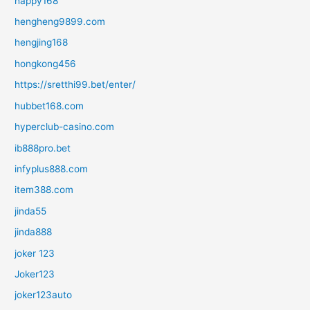
happy168
hengheng9899.com
hengjing168
hongkong456
https://sretthi99.bet/enter/
hubbet168.com
hyperclub-casino.com
ib888pro.bet
infyplus888.com
item388.com
jinda55
jinda888
joker 123
Joker123
joker123auto