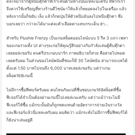
ดลใจมาจากตู้หนีบตุ๊กตาที่เราเห็นตามห้างนั่นแหละนะครับ ที่พวกเรา
จึงควรใช้เหรียญที่ทางร้านดีไซน์มาให้แล้วก็หยอดลงไปในเครื่อง แล้ว
หลังจากนั้นก็ขยับ เล็ง แล้วก็กดปุ่มให้ตัวหนีบมันลงไปหนีบตุ๊กตา ซึ่ง
บอกเลยว่า กว่าจะได้มาแต่ละตัวเลือดตาแทบกระเด็น ฮ่า…
สำหรับ Plushie Frenzy เป็นเกมสล็อตออนไลน์แบบ 5 รีล 3 แถว เพลา
ของเกมรวมทั้ง UI ต่างๆจะก่อให้คุณรู้สึกอย่างกับกำลังเล่นตู้คีบตุ๊กตา
เลยยยล่ะขอรับ ดนตรีประกอบน่ารัก ภาพอธิบายก็สวย คือสวยไปหมด
เลยครับผม ในส่วนของไลน์พนันที่ชนะก็มี 30 ไลน์พนัน สามารถเบทได้
ตั้งแต่ 1.50 บาทไปจนถึง 6,000 บาทเลยล่ะขอรับ แต่ว่าเกม
สล็อต168เกมนี้
ไม่มีการซื้อฟีพบร์ครับผม คนไหนกันแน่ที่ชื่นชอบเกม168สล็อตที่ซื้อ
ฟีเจอร์ได้จำเป็นต้องผ่านเกมนี้ไปเลยล่ะนะครับ แต่ว่าแม้ว่าจะไม่มี
ฟีเจอร์ให้ซื้อ แม้กระนั้นมันก็ถูกทดแทนด้วยอัตราการจ่ายเงินรางวัล
และฟีเจอร์แล้วนี่แหละครับผม ผมคิดว่า แม้กระทั่งไม่มีการซื้อฟีพบร์ได้
ก็ยังน่าเล่นอยู่ดี