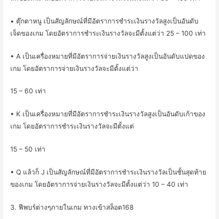
• ตุ๊กตาหนู เป็นสัญลักษณ์ที่มีอัตราการชำระเงินรางวัลสูงเป็นอันดับ
เจ็ดของเกม โดยอัตราการชำระเงินรางวัลจะมีตั้งแต่ว่า 25 – 100 เท่า
• A เป็นเครื่องหมายที่มีอัตราการจ่ายเงินรางวัลสูงเป็นอันดับแปดของ
เกม โดยอัตราการจ่ายเงินรางวัลจะมีตั้งแต่ว่า
15 – 60 เท่า
• K เป็นเครื่องหมายที่มีอัตราการชำระเงินรางวัลสูงเป็นอันดับเก้าของ
เกม โดยอัตราการชำระเงินรางวัลจะมีตั้งแต่
15 – 50 เท่า
• Q แล้วก็ J เป็นสัญลักษณ์ที่มีอัตราการชำระเงินรางวัลเป็นชั้นสุดท้าย
ของเกม โดยอัตราการจ่ายเงินรางวัลจะมีตั้งแต่ว่า 10 – 40 เท่า
3. ฟีพบร์ต่างๆภายในเกม ทางเข้าสล็อต168