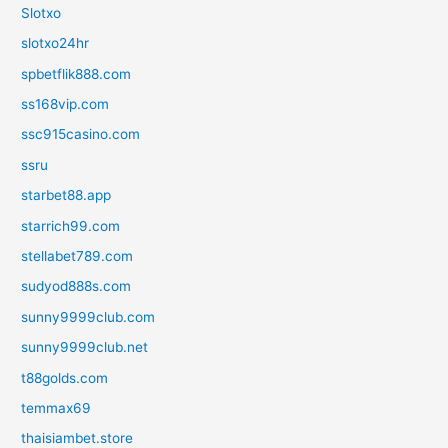
Slotxo
slotxo24hr
spbetflik888.com
ss168vip.com
ssc915casino.com
ssru
starbet88.app
starrich99.com
stellabet789.com
sudyod888s.com
sunny9999club.com
sunny9999club.net
t88golds.com
temmax69
thaisiambet.store