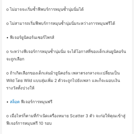
o ไม่อาจจะเริ่มซ้ำฟีพบร์การหมุนซ้ำนุ่มนิ่มได้
o ไม่สามารถเริ่มฟีพบร์การหมุนซ้ำนุ่มนิ่มระหว่างการหมุนฟรีได้
• ฟีเจอร์ยูนิคอร์นเซอร์ไพรส์
o ระหว่างฟีเจอร์การหมุนซ้ำนุ่มนิ่ม จะได้โอกาสที่ของเด็กเล่นยูนิคอร์น
จะถูกเลือก
o ถ้าเกิดเลือกของเด็กเล่นม้ายูนิคอร์น เพลาตรงกลางจะเปลี่ยนเป็น
Wild โดย Wild แบบสุ่มเพิ่ม 2 ตัวจะถูกไปยังเพลา และก็จะมอบเงิน
รางวัลทั้งปวงให้
•
สล็อต
ฟีเจอร์การหมุนฟรี
o เมื่อไหร่ก็ตามที่กำเนิดเครื่องหมาย Scatter 3 ตัว จะก่อให้คุณเข้าสู่
ฟีเจอร์การหมุนฟรี 10 รอบ