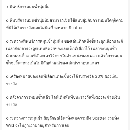
• ฟีพบร์การหมุนซ้ำนุ่มนิ่ม
o ฟีพบร์การหมุนซ้ำนุ่มนิ่มสามารถเปิดใช้แบบสุ่มกับการหมุนใดๆก็ตาม
ที่มิได้เงินรางวัลและไม่มีเครื่องหมาย Scatter
o ระหว่างฟีพบร์การหมุนซ้ำนุ่มนิ่ม ของเล่นเด็กหนึ่งชิ้นจะถูกเลือกและก็
เพลากึ่งกลางจะถูกแทนที่ด้วยของเล่นเด็กที่เลือกไว้ เพลาจะหมุนซ้ำ
ด้วยของเด็กเล่นที่เลือกเอาไว้ภายในตำแหน่งของเพลา แล้วก็การหมุน
ซ้ำจะสิ้นสุดลงเมื่อไม่มีสัญลักษณ์ของเล่นปรากฎบนเพลา
o เครื่องหมายของเล่นที่เลือกแต่ละชิ้นจะได้รับรางวัล 30% ของเงิน
รางวัล
o หลังจากการหมุนซ้ำแล้ว ไลน์เดิมพันที่ชนะรางวัลทั้งผองจะจ่ายเงิน
รางวัล
o ระหว่างการหมุนซ้ำ สัญลักษณ์อื่นๆทั้งหมดรวมถึง Scatter รวมทั้ง
Wild จะไม่ถูกเอามาอยู่สำหรับการเล่น