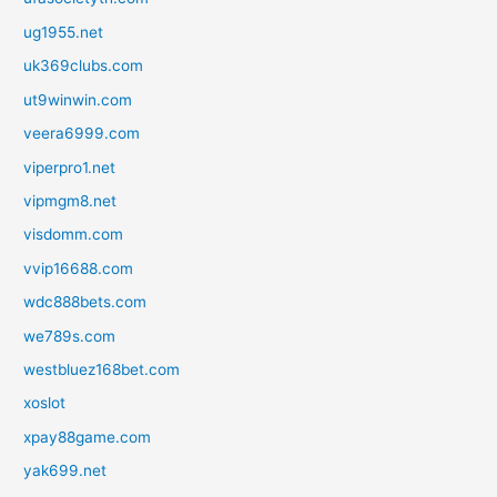
ug1955.net
uk369clubs.com
ut9winwin.com
veera6999.com
viperpro1.net
vipmgm8.net
visdomm.com
vvip16688.com
wdc888bets.com
we789s.com
westbluez168bet.com
xoslot
xpay88game.com
yak699.net