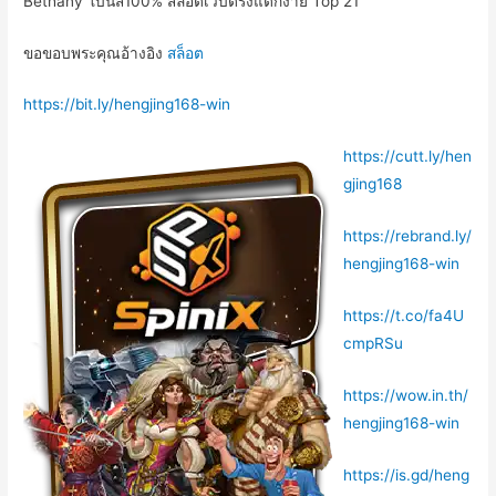
Bethany โบนัส100% สล็อตเว็บตรงแตกง่าย Top 21
ขอขอบพระคุณอ้างอิง
สล็อต
https://bit.ly/hengjing168-win
https://cutt.ly/hen
gjing168
https://rebrand.ly/
hengjing168-win
https://t.co/fa4U
cmpRSu
https://wow.in.th/
hengjing168-win
https://is.gd/heng