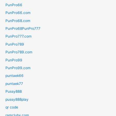
PunPro66
PunPro66.com
PunPro68.com
PunPro68PunPro777
PunPro777.com
PunPro789
PunPro789.com
PunPro99
PunPro99.com
puntaek66
puntaek77
Pussy888
pussy888play
qr code
ramclubx.com