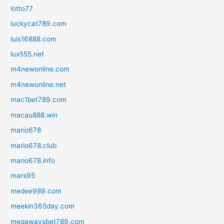
lotto77
luckycat789.com
luis16888.com
lux555.net
m4newonline.com
m4newonline.net
mac1bet789.com
macau888.win
mario678
mario678.club
mario678.info
mars95
medee989.com
meekin365day.com
megawaysbet789.com