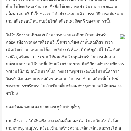
ด้วยได้โดยที่คุณสามารถเชื่อถือได้เลยว่าจะทำเงินจากการเล่นเกม
สล็อต เล่น ฟรี ที่เว็บของเราได้อย่างแน่นอนด้วยกรรมวิธีการสมัครเล่น
เกม สล็อตออนไลน์ กับเว็บไซต์ สล็อตเครดิตฟรี ของพวกเรานั้น
ไม่ใช่เรื่องยากเพียงแค่เข้ามากรอกรายละเอียดข้อมูล สำหรับ
สล็อต เพื่อการสมัครสล็อตฟรี เป็นพวกเพียงเท่านั้นคุณก็สามารถ
เพิ่มเงินเข้ามาเล่นเกมได้อย่างที่ประสงค์แล้วที่สำคัญยังมีโปรโมชั่นที่
น่าดึงดูดที่จะสามารถช่วยให้คุณเพิ่มเงินทุนสำหรับในการเล่นเกม
สล็อตแตกง่าย ได้มากขึ้นด้วยเรียกว่าจะช่วยเพิ่มวิถีทางสำหรับเพื่อการ
ทำเงินให้กับผู้เล่นได้มากขึ้นอย่างยิ่งจริงๆเพราะฉะนั้นในวันนี้หากว่า
ใครกำลังมองหาแหล่งสมัครเล่นเกม สามารถเข้ามาสมัครที่เว็บไซต์
ของพวกเราพร้อมรับโปรโมชั่น สล็อตพิเศษต่างๆมากมายได้ตลอด 24
ชั่วโมง
ลองเสี่ยงดวงสุดเฮง จากสล็อตดูสิ แน่นๆย้ำๆ
เกมเสี่ยงดวง ได้เงินจริง เกมวงล้อสล็อตออนไลน์ ยอดนิยมไปทั่วโลก
เกมมาตรฐานยุโรป พร้อมเข้ามาสร้างความเพลิดเพลิน และรายได้เส