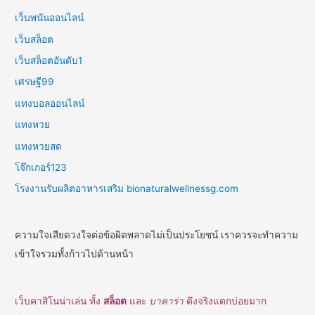
เว็บพนันออนไลน์
เว็บสล็อต
เว็บสล็อตอันดับ1
เศรษฐี99
แทงบอลออนไลน์
แทงหวย
แทงหวยสด
โจ๊กเกอร์123
โรงงานรับผลิตอาหารเสริม bionaturalwellnessg.com
ความใจเสียดวงใจต่อข้อผิดพลาดไม่เป็นประโยชน์ เราควรจะทำความ
เข้าใจรวมทั้งก้าวไปด้านหน้า
เว็บคาสิโนน่าเล่น ทั้ง
สล็อต
และ
บาคาร่า
ตึงจริงแตกบ่อยมาก