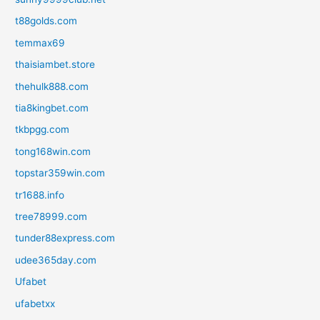
t88golds.com
temmax69
thaisiambet.store
thehulk888.com
tia8kingbet.com
tkbpgg.com
tong168win.com
topstar359win.com
tr1688.info
tree78999.com
tunder88express.com
udee365day.com
Ufabet
ufabetxx