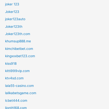
joker 123
Joker123
joker123auto
Joker123th
Joker123th.com
khumsup888.me
kimchibetbet.com
kingxxxbet123.com
kiss918
kitti999vip.com
ktv4sd.com
lala55-casino.com
lalikabetsgame.com
lcbet444.com
lionth168.com