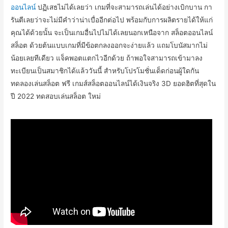
ออนไลน์
ปฏิเสธไม่ได้เลยว่า เกมที่จะสามารถเล่นได้อย่างเบิกบาน กา
รันตีเลยว่าจะไม่มีคำว่าน่าเบื่ออีกต่อไป พร้อมกับการผลิตรายได้ให้แก่
คุณได้ด้วยนั้น จะเป็นเกมอื่นไปไม่ได้เลยนอกเหนือจาก สล็อตออนไลน์
สล็อต ด้วยต้นแบบเกมที่มีข้อตกลงออกจะง่ายแล้ว แถมโบนัสมากไม่
น้อยเลยทีเดียว แจ็คพอตแตกไวอีกด้วย ถ้าพอใจสามารถเข้ามาลง
ทะเบียนเป็นสมาชิกได้แล้ววันนี้ สำหรับโปรโมชั่นเด็ดก่อนผู้ใดกัน
ทดลองเล่นสล็อต ฟรี เกมส์สล็อตออนไลน์ได้เงินจริง 3D ยอดฮิตที่สุดใน
ปี 2022 ทดสอบเล่นสล็อต ใหม่