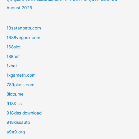
August 2026
13satanbets.com
1688vegasx.com
168slot
188bet
1xbet
1xgameth.com
789pluss.com
8lots.me
918Kiss
918kiss download
918kissauto
a9a9.org