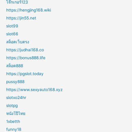
โจ๊กเกอร์123
https://hengjing168.wiki
https://jin55.net
slot99
slot66
สล็อตเว็บตรง
https://judhai168.co
https://bonus888.life
สล็อต888
https://pgslot.today
pussy888
https://www.sexyauto168.xyz
slotxo24hr
slotpg
หนังโป๊ไทย
1xbetth
funny18