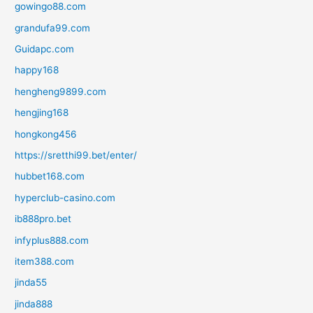
gowingo88.com
grandufa99.com
Guidapc.com
happy168
hengheng9899.com
hengjing168
hongkong456
https://sretthi99.bet/enter/
hubbet168.com
hyperclub-casino.com
ib888pro.bet
infyplus888.com
item388.com
jinda55
jinda888