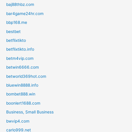
baj88thbz.com
bar4game24hr.com
bbp168.me
bestbet
betflixtikto
betflixtikto.info
betm4vip.com
betwin6666.com
betworld369hot.com
bluewin8888.info
bombet888.win
boonlert1688.com
Business, Small Business
bwvip4.com
carlo999.net