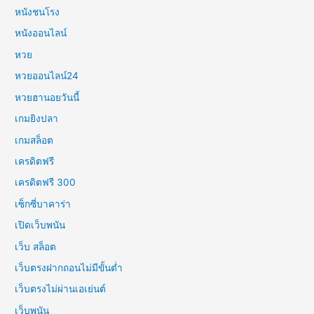
หนังชนโรง
หนังออนไลน์
หวย
หวยออนไลน์24
หวยฮานอยวันนี้
เกมยิงปลา
เกมสล็อต
เครดิตฟรี
เครดิตฟรี 300
เซ็กซี่บาคาร่า
เปิดเว็บพนัน
เว็บ สล็อต
เว็บตรงฝากถอนไม่มีขั้นต่ำ
เว็บตรงไม่ผ่านเอเย่นต์
เว็บพนัน