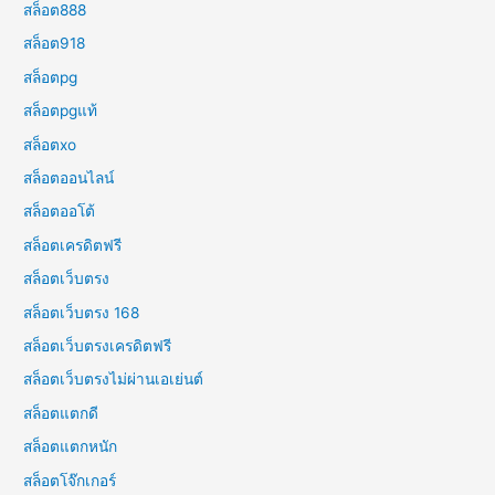
สล็อต888
สล็อต918
สล็อตpg
สล็อตpgแท้
สล็อตxo
สล็อตออนไลน์
สล็อตออโต้
สล็อตเครดิตฟรี
สล็อตเว็บตรง
สล็อตเว็บตรง 168
สล็อตเว็บตรงเครดิตฟรี
สล็อตเว็บตรงไม่ผ่านเอเย่นต์
สล็อตแตกดี
สล็อตแตกหนัก
สล็อตโจ๊กเกอร์