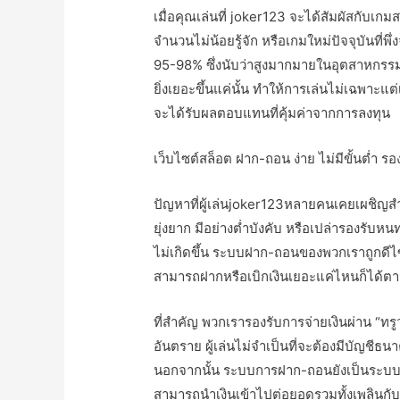
เมื่อคุณเล่นที่ joker123 จะได้สัมผัสกับเก
จำนวนไม่น้อยรู้จัก หรือเกมใหม่ปัจจุบันที่พึ
95-98% ซึ่งนับว่าสูงมากมายในอุตสาหกรรมนี้
ยิ่งเยอะขึ้นแค่นั้น ทำให้การเล่นไม่เฉพาะแต
จะได้รับผลตอบแทนที่คุ้มค่าจากการลงทุน
เว็บไซต์สล็อต ฝาก-ถอน ง่าย ไม่มีขั้นต่ำ ร
ปัญหาที่ผู้เล่นjoker123หลายคนเคยเผชิญส
ยุ่งยาก มีอย่างต่ำบังคับ หรือเปล่ารองรับห
ไม่เกิดขึ้น ระบบฝาก-ถอนของพวกเราถูกดีไซน์
สามารถฝากหรือเบิกเงินเยอะแค่ไหนก็ได้ตาม
ที่สำคัญ พวกเรารองรับการจ่ายเงินผ่าน “ทรูว
อันตราย ผู้เล่นไม่จำเป็นที่จะต้องมีบัญชีธนา
นอกจากนั้น ระบบการฝาก-ถอนยังเป็นระบบอัตโ
สามารถนำเงินเข้าไปต่อยอดรวมทั้งเพลินก