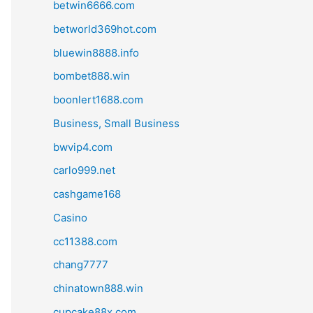
betwin6666.com
betworld369hot.com
bluewin8888.info
bombet888.win
boonlert1688.com
Business, Small Business
bwvip4.com
carlo999.net
cashgame168
Casino
cc11388.com
chang7777
chinatown888.win
cupcake88x.com