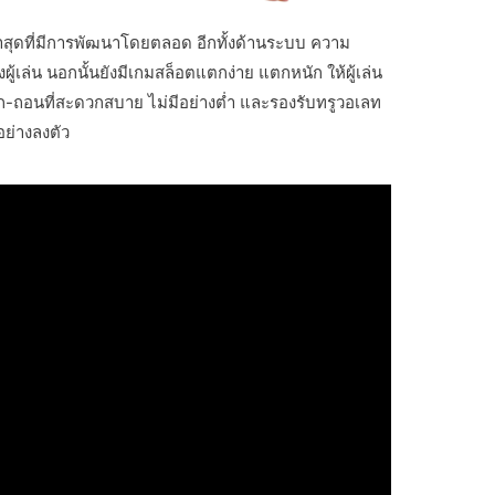
่าสุดที่มีการพัฒนาโดยตลอด อีกทั้งด้านระบบ ความ
เล่น นอกนั้นยังมีเกมสล็อตแตกง่าย แตกหนัก ให้ผู้เล่น
ก-ถอนที่สะดวกสบาย ไม่มีอย่างต่ำ และรองรับทรูวอเลท
อย่างลงตัว