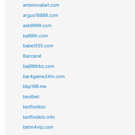
ambnovabet.com
argus16888.com
asb9999.com
ba88th.com
babet555.com
Baccarat
baj88thbz.com
bar4game24hr.com
bbp168.me
bestbet
betflixtikto
betflixtikto.info
betm4vip.com