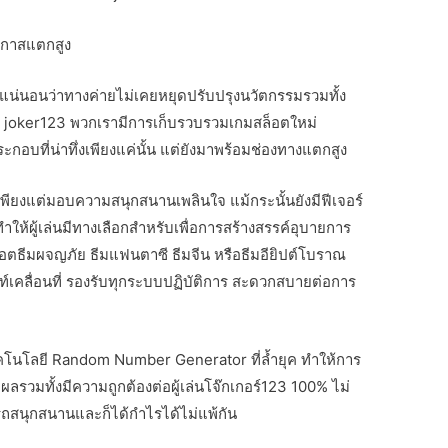
โอกาสแตกสูง
ัก แน่นอนว่าทางค่ายไม่เคยหยุดปรับปรุงนวัตกรรมรวมทั้ง
ที่ joker123 พวกเรามีการเก็บรวบรวมเกมสล็อตใหม่
งประกอบที่น่าทึ่งเพียงแค่นั้น แต่ยังมาพร้อมช่องทางแตกสูง
่เพียงแต่มอบความสนุกสนานเพลินใจ แม้กระนั้นยังมีฟีเจอร์
ำให้ผู้เล่นมีทางเลือกสำหรับเพื่อการสร้างสรรค์อุบายการ
ล็อตธีมผจญภัย ธีมแฟนตาซี ธีมจีน หรือธีมอียิปต์โบราณ
ท์เคลื่อนที่ รองรับทุกระบบปฏิบัติการ สะดวกสบายต่อการ
เทคโนโลยี Random Number Generator ที่ล้ำยุค ทำให้การ
ผลรวมทั้งมีความถูกต้องต่อผู้เล่นโจ๊กเกอร์123 100% ไม่
รถสนุกสนานและก็ได้กำไรได้ไม่แพ้กัน