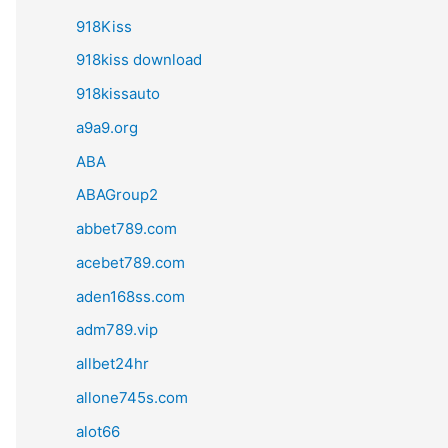
918Kiss
918kiss download
918kissauto
a9a9.org
ABA
ABAGroup2
abbet789.com
acebet789.com
aden168ss.com
adm789.vip
allbet24hr
allone745s.com
alot66