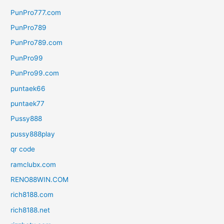
PunPro777.com
PunPro789
PunPro789.com
PunPro99
PunPro99.com
puntaek66
puntaek77
Pussy888
pussy888play
qr code
ramclubx.com
RENO88WIN.COM
rich8188.com
rich8188.net