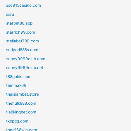
ssc915casino.com
ssru
starbet88.app
starrich99.com
stellabet789.com
sudyod888s.com
sunny9999club.com
sunny9999club.net
t88golds.com
temmax69
thaisiambet.store
thehulk888.com
tia8kingbet.com
tkbpgg.com
tong168win.com