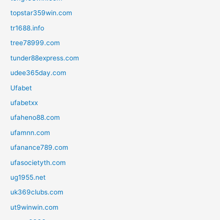
topstar359win.com
tr1688.info
tree78999.com
tunder88express.com
udee365day.com
Ufabet
ufabetxx
ufaheno88.com
ufamnn.com
ufanance789.com
ufasocietyth.com
ug1955.net
uk369clubs.com
ut9winwin.com