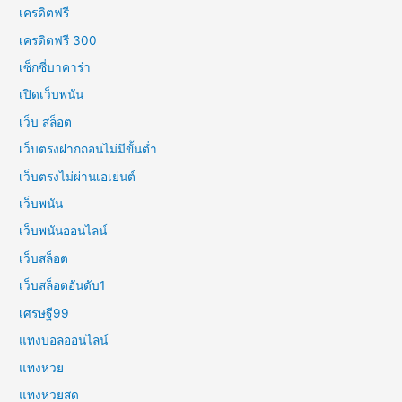
เครดิตฟรี
เครดิตฟรี 300
เซ็กซี่บาคาร่า
เปิดเว็บพนัน
เว็บ สล็อต
เว็บตรงฝากถอนไม่มีขั้นต่ำ
เว็บตรงไม่ผ่านเอเย่นต์
เว็บพนัน
เว็บพนันออนไลน์
เว็บสล็อต
เว็บสล็อตอันดับ1
เศรษฐี99
แทงบอลออนไลน์
แทงหวย
แทงหวยสด