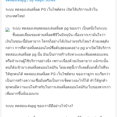
ทดลองเล่นpg
/ By
Ralph Jones
ระบบ ทดลองเล่นสล็อต PG เว็บไซต์ตรง เปิดให้บริการแล้วใน
ประเทศไทย!
ระบบ ทดลองเล่นทดลองเล่นสล็อต pg ของเรา เป็นหนึ่งในระบบ
ชั้นยอดเยี่ยมของค่ายสล็อตพีจีในปัจจุบัน เนื่องจากเรามั่นใจว่า
เงินในขณะนี้มันหายาก ใครๆก็อย่างได้เงินง่ายๆจริงไหม? ด้วยเหตุดัง
กล่าว การที่ค่ายสล็อตออนไลน์ชื่อดับสุดยอดอย่าง pg มาเปิดให้บริการ
ทดสอบเล่นสล็อต pg นั้น มันเป็นการสร้างจังหวะและเพิ่มผลตอบแทน
หรือจำนวนผู้ใช้บริการอย่างยิ่ง เพราะเนื่องด้วยเงินหายาก แม้กระนั้น
คนก็ยังเข้ามาเล่นสล็อตออนไลน์กัน โดยเหตุนี้เราก็เลยตั้งอกตั้งใจที่จะ
ให้ทุกคนได้ ทดสอบเล่นสล็อต PG เว็บไซต์ตรง ของเราดูกร จะเรียกว่า
เป็นการสร้างความเชื่อมั่นหรือเป็นการเช็คดวงอะไรก็ได้ ทำให้ลูกค้า
ทุกคนมีความแน่ใจสำหรับในการเล่นสล็อตออนไลน์กับเว็บของพวกเรา
เพิ่มมากขึ้นนั่นเองแรง
ระบบ ทดสอบเล่นpg ของเรามีดีอย่างไรบ้าง?