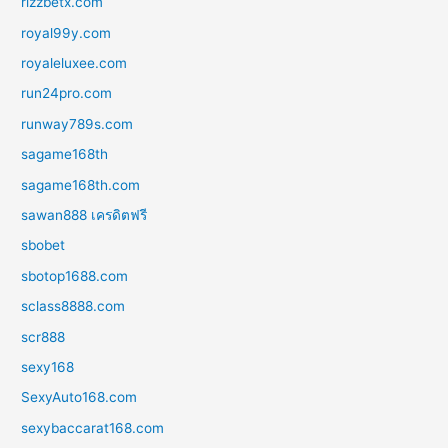
rizzbetx.com
royal99y.com
royaleluxee.com
run24pro.com
runway789s.com
sagame168th
sagame168th.com
sawan888 เครดิตฟรี
sbobet
sbotop1688.com
sclass8888.com
scr888
sexy168
SexyAuto168.com
sexybaccarat168.com