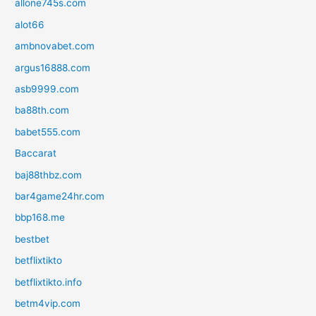
allone745s.com
alot66
ambnovabet.com
argus16888.com
asb9999.com
ba88th.com
babet555.com
Baccarat
baj88thbz.com
bar4game24hr.com
bbp168.me
bestbet
betflixtikto
betflixtikto.info
betm4vip.com