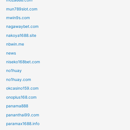
moza888.com
mun789slot.com
mwin9s.com
nagawaybet.com
nakoya1688.site
nbwin.me
news
niseko168bet.com
no1huay
no1huay.com
okcasino159.com
onoplus168.com
panama888
pananthai99.com
paramax1688.info