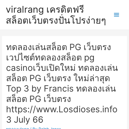
viralrang เครดิตฟรี
Main
สล็อตเว็บตรงปั่นโปรง่ายๆ
Men
ทดลองเล่นสล็อต PG เว็บตรง
เวปไซต์ทดลองสล็อต pg
casinoเว็บเปิดใหม่ ทดลองเล่น
สล็อต PG เว็บตรง ใหม่ล่าสุด
Top 3 by Francis ทดลองเล่น
สล็อต PG เว็บตรง
https://www.Losdioses.info
3 July 66