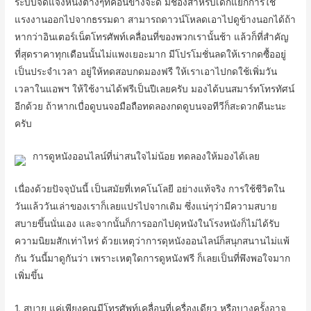
ระบบจัดแจงหนังต่างๆที่ค่อนข้างจะดี มีช่องสำหรับเด็กแยกการใช้
แรงงานออกไปจากธรรมดา สามารถดาวน์โหลดเอาไปดูข้างนอกได้ถ้า
หากว่าอินเตอร์เน็ตโทรศัพท์เคลื่อนที่ของพวกเรานั้นช้า แล้วก็ที่สำคัญ
ที่สุดราคาทุกเดือนนั้นไม่แพงเยอะมาก มีโปรโมชั่นลดให้เรากดซื้ออยู่
เป็นประจำเวลา อยู่ให้ทดสอบกดมองฟรี ให้เราเอาไปกดใช้เพิ่มวัน
เวลาในแอพฯ ให้ใช้งานได้ฟรีเป็นปีเลยครับ มองได้บนสมาร์ทโทรทัศน์
อีกด้วย ถ้าหากเบื่อดูบนจอมือถือทดลองกดดูบนจอทีวีก็สะดวกดีนะนะ
ครับ
การดูหนังออนไลน์ที่น่าสนใจไม่น้อย ทดลองให้มองได้เลย
เนื่องด้วยปัจจุบันนี้ เป็นสมัยที่เทคโนโลยี อย่างแท้จริง การใช้ชีวิตใน
วันแล้ววันเล่าของเราก็เลยแปรไปจากเดิม ซึ่งแน่ๆว่ามีความสบาย
สบายขึ้นนั่นเอง และจากนั้นก็การออกไปดุหนังในโรงหนังก็ไม่ได้รับ
ความนิยมสักเท่าไหร่ ด้วยเหตุว่าการดุหนังออนไลน์ก็สนุกสนานไม่แพ้
กัน วันนี้มาดูกันว่า เพราะเหตุใดการดูหนังฟรี ก็เลยเป็นที่พึงพอใจมาก
เพิ่มขึ้น
1. สบาย แค่เพียงคุณมีโทรศัพท์เคลื่อนที่เครื่องเดียว หรือบางครั้งอาจ