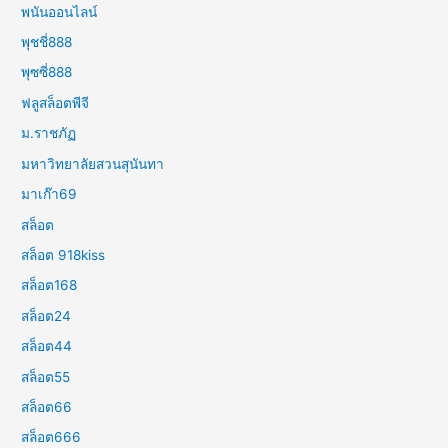
พนันออนไลน์
พุชชี่888
พุซซี่888
ฟลูสล็อตพีจี
ม.ราชภัฏ
มหาวิทยาลัยสวนสุนันทา
มาเก๊า69
สล็อต
สล็อต 918kiss
สล็อต168
สล็อต24
สล็อต44
สล็อต55
สล็อต66
สล็อต666