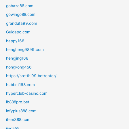
gobaza88.com
gowingo88.com
grandufa99.com
Guidapc.com
happy168
hengheng9899.com
hengjing168
hongkong456
https://sretthi99.bet/enter/
hubbet168.com
hyperclub-casino.com
ib888pro.bet
infyplus888.com
item388.com
jinda55