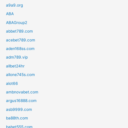
a9a9.org
ABA
ABAGroup2
abbet789.com
acebet789.com
aden168ss.com
adm789.vip
allbet24hr
allone745s.com
alot66
ambnovabet.com
argus16888.com
asb9999.com
ba88th.com
babet555.com