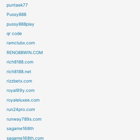
puntaek77
Pussy888
pussy888play
qr code
ramclubx.com
RENO88WIN.COM
rich8188.com
rich8188.net
rizzbetx.com
royal99y.com
royaleluxee.com
run24pro.com
runway789s.com
sagame168th
sagame168th.com