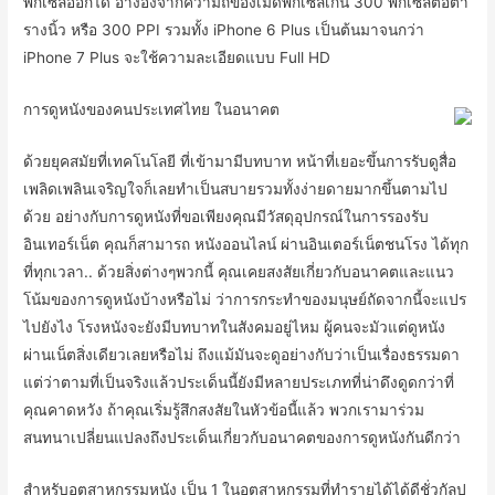
พิกเซลออกได้ อ้างอิงจากความถี่ของเม็ดพิกเซลเกิน 300 พิกเซลต่อตา
รางนิ้ว หรือ 300 PPI รวมทั้ง iPhone 6 Plus เป็นต้นมาจนกว่า
iPhone 7 Plus จะใช้ความละเอียดแบบ Full HD
การดูหนังของคนประเทศไทย ในอนาคต
ด้วยยุคสมัยที่เทคโนโลยี ที่เข้ามามีบทบาท หน้าที่เยอะขึ้นการรับดูสื่อ
เพลิดเพลินเจริญใจก็เลยทำเป็นสบายรวมทั้งง่ายดายมากขึ้นตามไป
ด้วย อย่างกับการดูหนังที่ขอเพียงคุณมีวัสดุอุปกรณ์ในการรองรับ
อินเทอร์เน็ต คุณก็สามารถ หนังออนไลน์ ผ่านอินเตอร์เน็ตชนโรง ได้ทุก
ที่ทุกเวลา.. ด้วยสิ่งต่างๆพวกนี้ คุณเคยสงสัยเกี่ยวกับอนาคตและแนว
โน้มของการดูหนังบ้างหรือไม่ ว่าการกระทำของมนุษย์ถัดจากนี้จะแปร
ไปยังไง โรงหนังจะยังมีบทบาทในสังคมอยู่ไหม ผู้คนจะมัวแต่ดูหนัง
ผ่านเน็ตสิ่งเดียวเลยหรือไม่ ถึงแม้มันจะดูอย่างกับว่าเป็นเรื่องธรรมดา
แต่ว่าตามที่เป็นจริงแล้วประเด็นนี้ยังมีหลายประเภทที่น่าดึงดูดกว่าที่
คุณคาดหวัง ถ้าคุณเริ่มรู้สึกสงสัยในหัวข้อนี้แล้ว พวกเรามาร่วม
สนทนาเปลี่ยนแปลงถึงประเด็นเกี่ยวกับอนาคตของการดูหนังกันดีกว่า
สำหรับอุตสาหกรรมหนัง เป็น 1 ในอุตสาหกรรมที่ทำรายได้ได้ดีชั่วกัลป