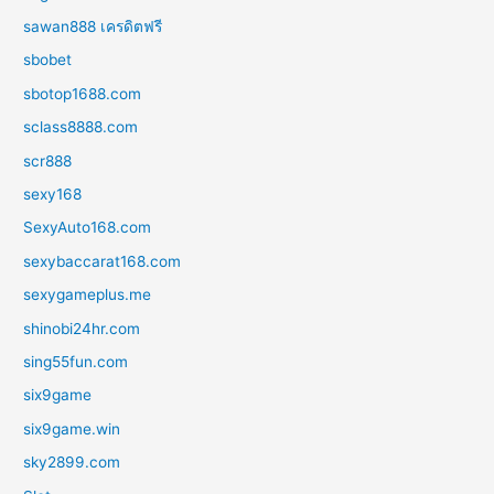
sawan888 เครดิตฟรี
sbobet
sbotop1688.com
sclass8888.com
scr888
sexy168
SexyAuto168.com
sexybaccarat168.com
sexygameplus.me
shinobi24hr.com
sing55fun.com
six9game
six9game.win
sky2899.com