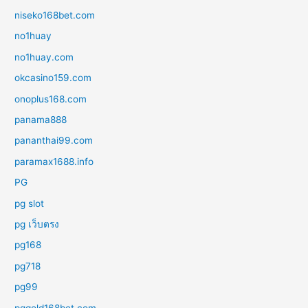
niseko168bet.com
no1huay
no1huay.com
okcasino159.com
onoplus168.com
panama888
pananthai99.com
paramax1688.info
PG
pg slot
pg เว็บตรง
pg168
pg718
pg99
pggold168bet.com