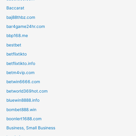
Baccarat
baj88thbz.com
bar4game24hr.com
bbp168.me
bestbet
betflixtikto
betflixtikto.info
betm4vip.com
betwin6666.com
betworld369hot.com
bluewin8888.info
bombet888.win
boonlert1688.com
Business, Small Business