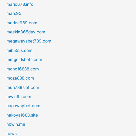
mario678.info
mars95
medee989.com
meekin365day.com
megawaysbet789.com
mib555s.com
mmgoldsbets.com
mono16888.com
moza888.com
mun789slot.com
mwin9s.com
nagawaybet.com
nakoya1688.site
nbwin.me
news