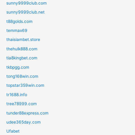
sunny9999club.com
sunny9999club.net
t88golds.com
temmax69
thaisiambet.store
thehulk888.com
tia8kingbet.com
tkbpgg.com
tong168win.com
topstar359win.com
tr1688.info
tree78999.com
tunder88express.com
udee365day.com
Ufabet