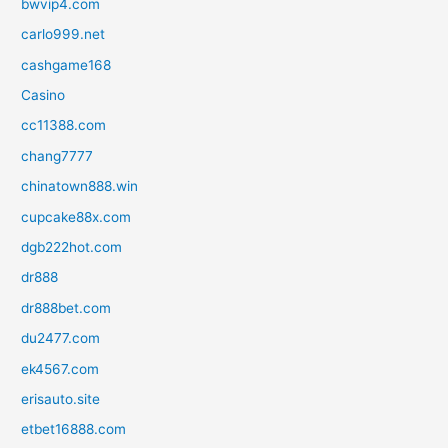
bwvip4.com
carlo999.net
cashgame168
Casino
cc11388.com
chang7777
chinatown888.win
cupcake88x.com
dgb222hot.com
dr888
dr888bet.com
du2477.com
ek4567.com
erisauto.site
etbet16888.com