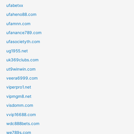
ufabetxx
ufaheno88.com
ufamnn.com
ufanance789.com
ufasocietyth.com
ug1955.net
uk369clubs.com
ut9winwin.com
veera6999.com
viperpro1.net
vipmgm8.net
visdomm.com
vvip16688.com
wdc888bets.com
we789s.com