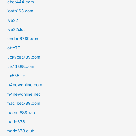
lcbet444.com
lionth168.com
live22
live22slot
london6789.com
lotto77
luckycat789.com
luis16888.com
lux555.net
m4newonline.com
m4newonline.net
mac1bet789.com
macau888.win
mario678
mario678.club