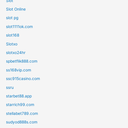
Slot
Slot Online
slot pg
slot1111ok.com
slot168
Slotxo
slotxo24hr
spbetflik888.com
ss168vip.com
ssc915casino.com
ssru
starbet88.app
starrich99.com
stellabet789.com
sudyod888s.com