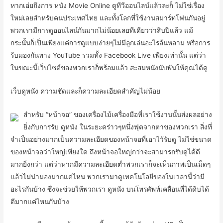
หากเอ่ยถึงการ หนัง Movie Online ดูทีวีออนไลน์แล้วละก็ ไม่ใช่เรื่อง
ใหม่เลยสำหรับคนประเทศไทย และทั้งโลกที่ใช้งานสมาร์ทโฟนกันอยู่
พวกเรามีการดูออนไลน์กันมากไม่น้อยเลยทีเดียวว่าสิบปีแล้ว แม้
กระนั้นก็เป็นเพียงแค่การดูแบบง่ายๆไม่มีลูกเล่นอะไรล้นหลาม หรือการ
รับมองกันทาง YouTube รวมทั้ง Facebook Live เพียงเท่านั้น แต่ว่า
ในขณะนี้เว็บไซต์ของพวกเราก็พร้อมแล้ว สะสมหนังนับพันให้คุณได้ดู
เว็บดูหนัง ความชัดและก็ความละเอียดสำคัญไม่น้อย
สำหรับ “หน้าจอ” ของเครื่องไม้เครื่องมือที่เราใช้งานนั้นส่งผลอย่าง
ยิ่งกับการรับ ดูหนัง ในระยะคร่าวๆหนึ่งฟุตจากตาของพวกเรา สิ่งที่
จำเป็นอย่างมากเป็นความละเอียดของหน้าจอที่เอาไว้รับดู ไม่ใช่ขนาด
ของหน้าจอว่าใหญ่เพียงใด ถึงหน้าจอใหญ่กว่าจะสามารถรับดูได้ดี
มากยิ่งกว่า แต่ว่าหากมีความละเอียดต่ำพวกเราก็จะเห็นภาพเป็นเม็ดๆ
แล้วไม่น่ามองมากแค่ไหน พวกเรามาดูเทคโนโลยีของในเวลานี้ว่ามี
อะไรกันบ้าง ซึ่งจะช่วยให้พวกเรา ดูหนัง บนโทรศัพท์เคลื่อนที่ได้ดิบได้
ดีมากแค่ไหนกันบ้าง