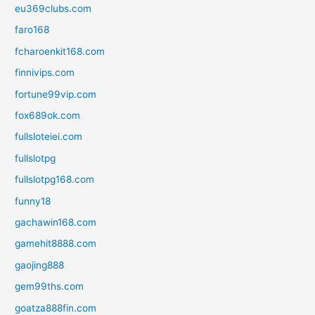
eu369clubs.com
faro168
fcharoenkit168.com
finnivips.com
fortune99vip.com
fox689ok.com
fullsloteiei.com
fullslotpg
fullslotpg168.com
funny18
gachawin168.com
gamehit8888.com
gaojing888
gem99ths.com
goatza888fin.com