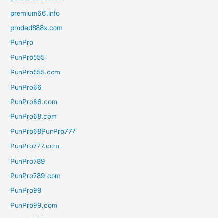
premium66.info
proded888x.com
PunPro
PunPro555
PunPro555.com
PunPro66
PunPro66.com
PunPro68.com
PunPro68PunPro777
PunPro777.com
PunPro789
PunPro789.com
PunPro99
PunPro99.com