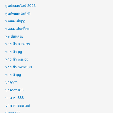
ดูหนังออนไลน์ 2023
ดูหนังออนไลน์ฟรี
ทดลองเล่นpg
ทดลองเล่นสล็อต
ทะเบียนสวย
ทางเข้า 918kiss
ทางเข้า pg
ทางเข้า pgslot
ทางเข้า Sexy168
ทางเข้าpg
บาคาร่า
บาคาร่า168
บาคาร่า888
บาคาร่าออนไลน์