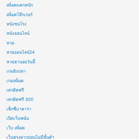
สล็อตแตกหนัก
สล็อตโจ๊กเกอร์
หนังชนโรง
หนังออนไลน์
หวย
หวยออนไลน์24
หวยฮานอยวันนี้
เกมยิงปลา
เกมสล็อต
เครดิตฟรี
เครดิตฟรี 300
เซ็กซี่บาคาร่า
เปิดเว็บพนัน
เว็บ สล็อต
เว็บตรงฝากถอนไม่มีขั้นต่ำ