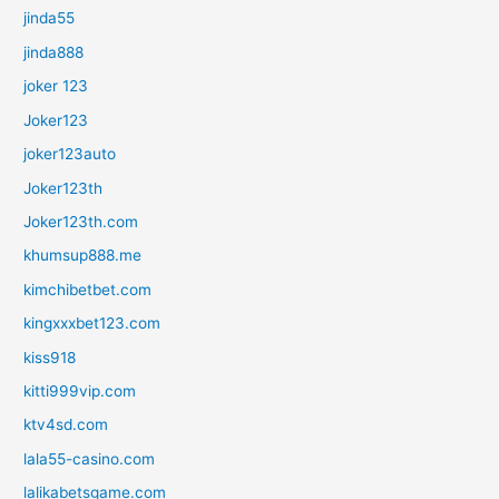
jinda55
jinda888
joker 123
Joker123
joker123auto
Joker123th
Joker123th.com
khumsup888.me
kimchibetbet.com
kingxxxbet123.com
kiss918
kitti999vip.com
ktv4sd.com
lala55-casino.com
lalikabetsgame.com