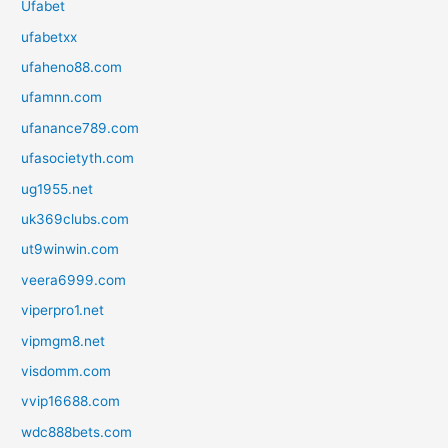
Ufabet
ufabetxx
ufaheno88.com
ufamnn.com
ufanance789.com
ufasocietyth.com
ug1955.net
uk369clubs.com
ut9winwin.com
veera6999.com
viperpro1.net
vipmgm8.net
visdomm.com
vvip16688.com
wdc888bets.com