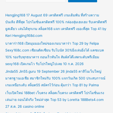
Hengjing168 17 August 69 เครดิตฟรี เกมเดิมพัน ที่สร้างความ
บันเทิง ดีที่สุด โปรโมชั่นเครดิตฟรี 100% กล่องสุ่มเฮงเฮง รับเครดิตฟรี
ยูสเดียว เล่นได้ทุกเกม สล็อต168 แจก เครดิตฟรี เยอะที่สุด Top 41 by
Keri Hengjing168d.com
บาคาร่า168 เปิดมุมมองใหม่ของเกมบาคาร่า Top 29 by Felipa
Sexy168c.com เซียนตัดเซียน รับโบนัส 30%ยิ่งเล่นยิ่งได้ แคชแบค
10% รองรับทุกธนาคาร ถอนเร็วทันใจ สัมผัสโต๊ะสดระดับพรีเมียม
sexy168 เปิดเกมไว รับโปรใหญ่ไปเลย 10 ก.ค. 2026
Jinda55 Jin55.guru 19 September 26 jinda55 คาสิโนเว็บใหญ่
มาตรฐานเอเชีย สมาชิกใหม่รับ 100% แจกวันเกิด 500 ประสบการณ์
เกมเหนือระดับ สล็อต55 สมัครไว้ก่อน คุ้มกว่า Top 81 by Palma
เว็บเปิดใหม่ 188bet เว็บตรง สล็อตเว็บตรง เครดิตฟรี โปรโมชั่นแรง
เล่นง่าย ถอนได้จริง ใหม่ล่าสุด Top 53 by Loretta 188Bets4.com
27 ส.ค. 26 casino online