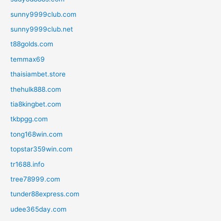
sunny9999club.com
sunny9999club.net
t88golds.com
temmax69
thaisiambet.store
thehulk888.com
tia8kingbet.com
tkbpgg.com
tong168win.com
topstar359win.com
tr1688.info
tree78999.com
tunder88express.com
udee365day.com