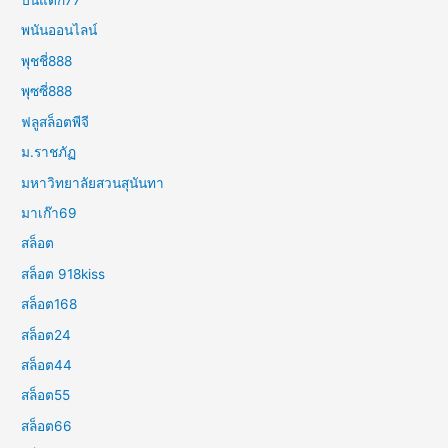
ปั่นแตก77
พนันออนไลน์
พุชชี่888
พุซซี่888
ฟลูสล็อตพีจี
ม.ราชภัฏ
มหาวิทยาลัยสวนสุนันทา
มาเก๊า69
สล็อต
สล็อต 918kiss
สล็อต168
สล็อต24
สล็อต44
สล็อต55
สล็อต66