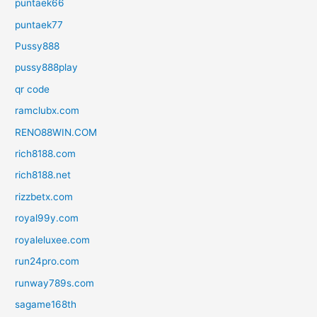
puntaek66
puntaek77
Pussy888
pussy888play
qr code
ramclubx.com
RENO88WIN.COM
rich8188.com
rich8188.net
rizzbetx.com
royal99y.com
royaleluxee.com
run24pro.com
runway789s.com
sagame168th