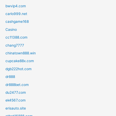
bwvip4.com
carlo999.net
cashgame168
Casino
cc11388.com
chang7777
chinatown888.win
cupcake88x.com
dgb222hot.com
dr888
dr888bet.com
du2477.com
ek4567.com
erisauto.site