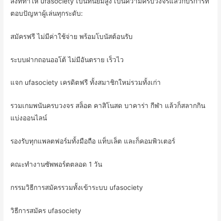
สิ่งที่ทำให้ ufasociety เป็นที่นิยมสูง เป็นความครบวงจรแล้วก็บริการที่
ตอบปัญหาผู้เล่นทุกระดับ:
สมัครฟรี ไม่มีค่าใช้จ่าย พร้อมโบนัสต้อนรับ
ระบบฝากถอนออโต้ ไม่มีอันตราย เร็วไว
แจก ufasociety เครดิตฟรี ทั้งสมาชิกใหม่รวมทั้งเก่า
รวมเกมพนันครบวงจร สล็อต คาสิโนสด บาคาร่า กีฬา แล้วก็สลากกิน
แบ่งออนไลน์
รองรับทุกแพลตฟอร์มทั้งมือถือ แท็บเล็ต และก็คอมพิวเตอร์
คณะทำงานซัพพอร์ตตลอด 1 วัน
กรรมวิธีการสมัครรวมทั้งเข้าระบบ ufasociety
วิธีการสมัคร ufasociety