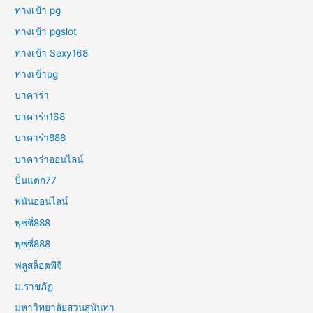
ทางเข้า pg
ทางเข้า pgslot
ทางเข้า Sexy168
ทางเข้าpg
บาคาร่า
บาคาร่า168
บาคาร่า888
บาคาร่าออนไลน์
ปั่นแตก77
พนันออนไลน์
พุชชี่888
พุซซี่888
ฟลูสล็อตพีจี
ม.ราชภัฏ
มหาวิทยาลัยสวนสุนันทา