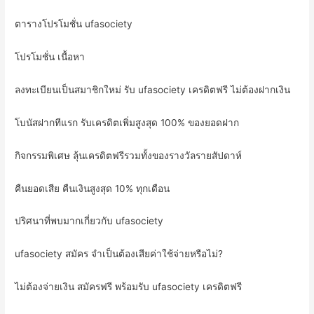
ตารางโปรโมชั่น ufasociety
โปรโมชั่น เนื้อหา
ลงทะเบียนเป็นสมาชิกใหม่ รับ ufasociety เครดิตฟรี ไม่ต้องฝากเงิน
โบนัสฝากทีแรก รับเครดิตเพิ่มสูงสุด 100% ของยอดฝาก
กิจกรรมพิเศษ ลุ้นเครดิตฟรีรวมทั้งของรางวัลรายสัปดาห์
คืนยอดเสีย คืนเงินสูงสุด 10% ทุกเดือน
ปริศนาที่พบมากเกี่ยวกับ ufasociety
ufasociety สมัคร จำเป็นต้องเสียค่าใช้จ่ายหรือไม่?
ไม่ต้องจ่ายเงิน สมัครฟรี พร้อมรับ ufasociety เครดิตฟรี