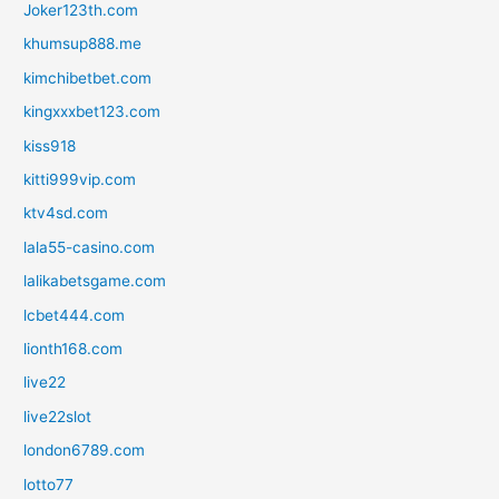
Joker123th.com
khumsup888.me
kimchibetbet.com
kingxxxbet123.com
kiss918
kitti999vip.com
ktv4sd.com
lala55-casino.com
lalikabetsgame.com
lcbet444.com
lionth168.com
live22
live22slot
london6789.com
lotto77