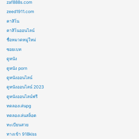
zaf888s.com
zeed1911.com
คาสิโน
คาสิโนออนไลน์
ชื่อหมวดหมู่ใหม่
ซอยเบท
ดูหนัง
ดูหนัง porn
ดูหนังออนไลน์
ดูหนังออนไลน์ 2023
ดูหนังออนไลน์ฟรี
ทดลองเล่นpg
ทดลองเล่นสล็อต
ทะเบียนสวย
ทางเข้า 918kiss