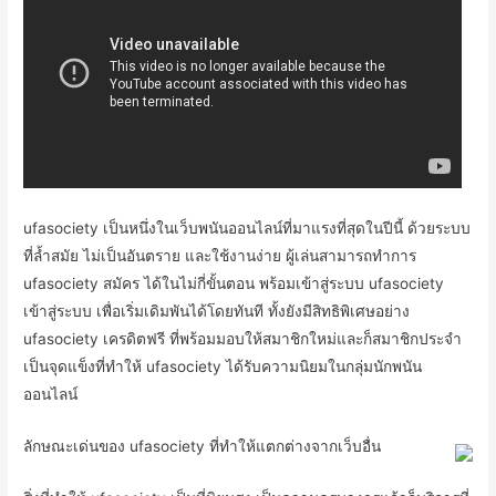
ufasociety เป็นหนึ่งในเว็บพนันออนไลน์ที่มาแรงที่สุดในปีนี้ ด้วยระบบ
ที่ล้ำสมัย ไม่เป็นอันตราย และใช้งานง่าย ผู้เล่นสามารถทำการ
ufasociety สมัคร ได้ในไม่กี่ขั้นตอน พร้อมเข้าสู่ระบบ ufasociety
เข้าสู่ระบบ เพื่อเริ่มเดิมพันได้โดยทันที ทั้งยังมีสิทธิพิเศษอย่าง
ufasociety เครดิตฟรี ที่พร้อมมอบให้สมาชิกใหม่และก็สมาชิกประจำ
เป็นจุดแข็งที่ทำให้ ufasociety ได้รับความนิยมในกลุ่มนักพนัน
ออนไลน์
ลักษณะเด่นของ ufasociety ที่ทำให้แตกต่างจากเว็บอื่น