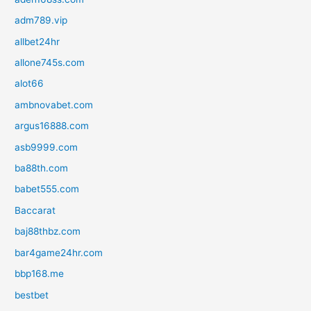
adm789.vip
allbet24hr
allone745s.com
alot66
ambnovabet.com
argus16888.com
asb9999.com
ba88th.com
babet555.com
Baccarat
baj88thbz.com
bar4game24hr.com
bbp168.me
bestbet