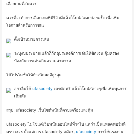
เลือกเกมที่สมควร
ควรที่จะทำการเลือกเกมที่มีรีวิวดีแล้วก็โบนัสแตกบ่อยครั้ง เพื่อเพิ่ม
โอกาสสำหรับการชนะ
ตั้งเป้าหมายการเล่น
ระบุงบประมาณแล้วก็วัตถุประสงค์การเล่นให้ชัดเจน คุ้มครอง
ป้องกันการเล่นเกินความสามารถ
ใช้โปรโมชั่นให้กำเนิดผลดีสูงสุด
อย่าลืมใช้
ufasociety
เครดิตฟรี แล้วก็โบนัสต่างๆเพื่อเพิ่มทุนการ
เดิมพัน
สรุป: ufasociety เว็บไซต์พนันที่ครบเครื่องและคุ้ม
ufasociety ไม่ใช่แค่เว็บพนันออนไลน์ทั่วๆไป แต่ว่าเป็นแพลตฟอร์มที่
ครบวงจร ตั้งแต่การ ufasociety สมัคร,
ufasociety
การใช้แรงงาน